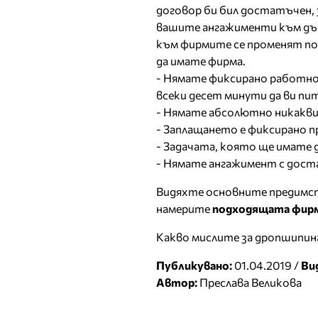
договор би бил достатъчен, 
вашите ангажименти към дър
към фирмите се променят пос
да имате фирма.
- Нямате фиксирано работно в
всеки десет минути да ви пи
- Нямате абсолютно никакви 
- Заплащането е фиксирано п
- Задачата, която ще имате 
- Нямате ангажимент с достав
Видяхте основните предимств
намерите
подходящата фирм
Какво мислите за дропшипин
Публикувано:
01.04.2019 /
Ви
Автор:
Преслава Великова