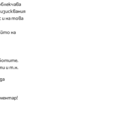
облекчава
 изисквания
 и на това
ойто на
аботите.
и и т.н.
да
оментар!