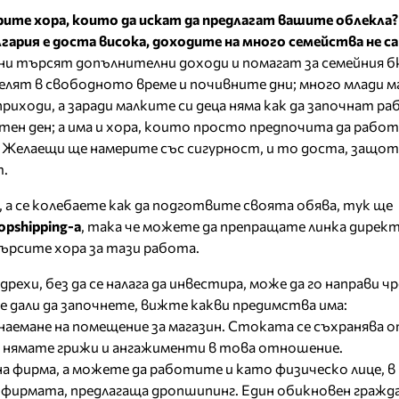
рите хора, които да искат да предлагат вашите облекла
гария е доста висока, доходите на много семейства не са
ени търсят допълнителни доходи и помагат за семейния 
елят в свободното време и почивните дни; много млади ма
иходи, а заради малките си деца няма как да започнат ра
тен ден; а има и хора, които просто предпочита да рабо
. Желаещи ще намерите със сигурност, и то доста, защо
т.
а, а се колебаете как да подготвите своята обява, тук ще
opshipping-а
, така че можете да препращате линка дирек
ърсите хора за тази работа.
дрехи, без да се налага да инвестира, може да го направи чр
е дали да започнете, вижте какви предимства има:
 наемане на помещение за магазин. Стоката се съхранява 
че нямате грижи и ангажименти в това отношение.
а фирма, а можете да работите и като физическо лице, в
 фирмата, предлагаща дропшипинг. Един обикновен гражд