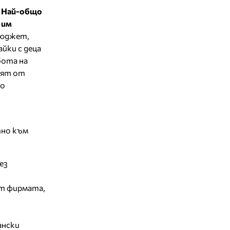
? Най-общо
 им
бюджет,
йки с деца
бота на
тят от
то
тно към
ез
от фирмата,
ански