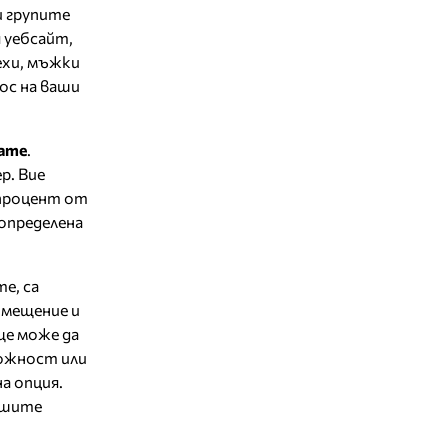
и групите
 уебсайт,
ехи, мъжки
рос на ваши
гате
.
р. Вие
 процент от
определена
е, са
омещение и
е може да
можност или
а опция.
ашите