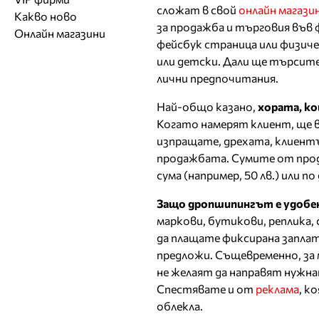
Обувки
Работа на ишлеме
Солариуми
сложат в свой
онлайн магази
Какво ново
Модни списания
Модни дизайнери
Магазини за обувки
Други аксесоари
за продажба и търговия във 
CAD/CAM услуги
Фитнес и здраве
Онлайн магазини
Сватбени агенции
Бутици
Магазини за aксесоари
фейсбук страница или физиче
Печат
ТВ предавания
За бъдещи майки
или детски. Дали ще търсите 
Оборудване
лични предпочитания.
Други материали
Най-общо казано,
хората, ко
Други услуги
Когато намерят клиент, ще в
изпращате, дрехата, клиентъ
продажбата. Сумите от прод
сума (например, 50 лв.) или п
Защо дропшипингът е удобен 
маркови, бутикови, реплика,
да плащате фиксирана заплат
предложи. Същевременно, за
не желаят да направят нужна
Спестявате и от
реклама
, к
облекла.