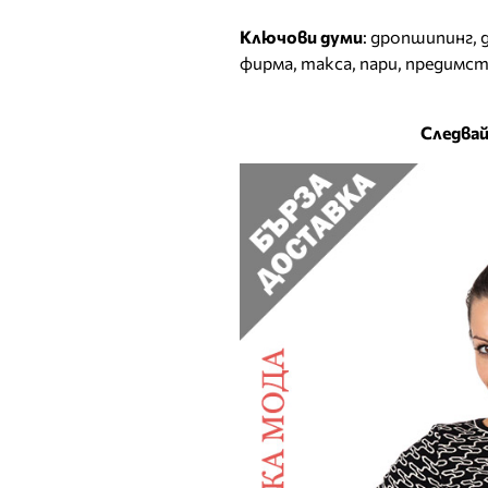
Ключови думи
:
дропшипинг
,
фирма
,
такса
,
пари
,
предимст
Следвай