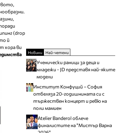
твото,
знообразни.
азини,
 поради
ипинг (drop
ито й
т хора ви
Новини
Най-четени
редимства
Ученически раници за деца и
младежи - JD представя най-яките
модели
Институт Конфуций – София
отбеляза 20-годишнината си с
тържествен концерт и ревю на
поли мамиен
Atelier Banderol облече
финалистите на "Мистър Варна
2026"