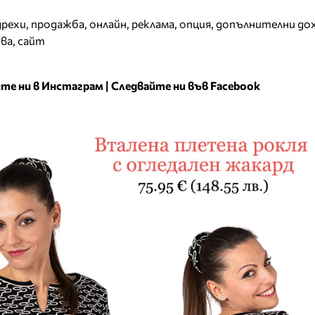
дрехи
,
продажба
,
онлайн
,
реклама
,
опция
,
допълнителни до
ва
,
сайт
те ни в Инстаграм
|
Следвайте ни във Facebook