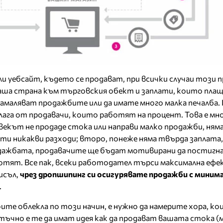
ли уебсайт, където се продават, при всички случаи този п
аша страна към търговския обект и заплати, които плащ
амаляват продажбите или да имате много малка печалба.
ага от продавачи, които работят на процент. Това е мн
овекът не продаде стока или направи малко продажби, ням
ти никакви разходи; второ, понеже няма твърда заплата,
дажбата, продавачите ще бъдат мотивирани да постигн
ботят. Все пак, всеки работодател търси максимална еф
исъл,
чрез дропшипинг си осигурявате продажби с миним
.
оите облекла по този начин, е нужно да намерите хора, к
тъчно е те да имат идея как да продават вашата стока (м