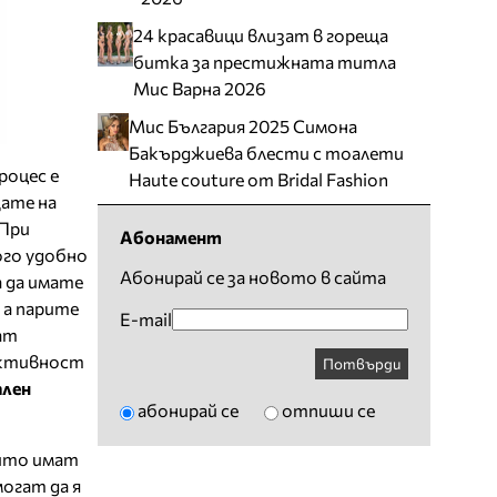
24 красавици влизат в гореща
битка за престижната титла
Мис Варна 2026
Мис България 2025 Симона
Бакърджиева блести с тоалети
роцес е
Haute couture от Bridal Fashion
ате на
 При
Абонамент
ого удобно
Абонирай се за новото в сайта
а да имате
 а парите
E-mail
ат
ективност
Потвърди
ален
абонирай се
отпиши се
оито имат
огат да я