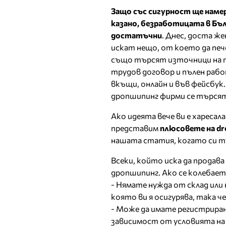
Защо със сигурност ще наме
казано, безработицата в Бъл
достатъчни
. Днес, доста ж
искат нещо, от което да печ
също търсят източници на пр
трудов договор и пълен рабо
вкъщи, онлайн и във фейсбук
дропшипинг фирми се търся
Ако идеята вече ви е харесал
представим
плюсовете на dr
нашата статия, когато си т
Всеки, който иска да продава 
дропшипинг. Ако се колебает
- Нямате нужда от склад или
която ви я осигурява, така 
- Може да имате регистриран
зависимост от условията на