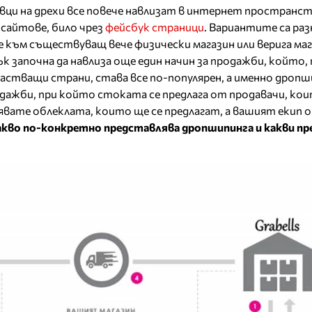
вци на дрехи все повече навлизат в интернет пространс
з сайтове, било чрез
фейсбук страници
. Вариантите са ра
е към съществуващ вече физически магазин или верига маг
к започна да навлиза още един начин за продажби, който,
частващи страни, става все по-популярен, а именно дропш
продажби, при който стоката се предлага от продавачи, ко
явате облеклата, които ще се предлагат, а вашият екип о
акво по-конкретно представлява дропшипинга и какви п