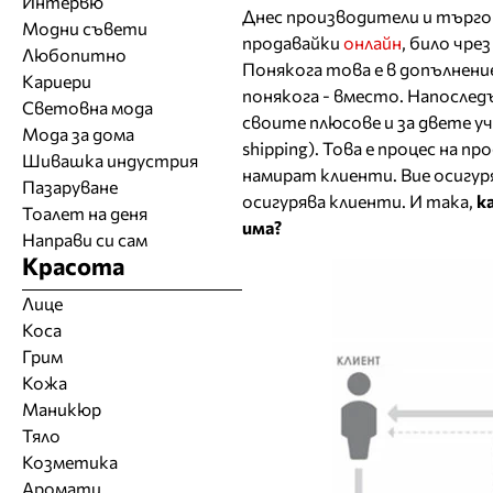
Интервю
Днес производители и търго
Модни съвети
продавайки
онлайн
, било чре
Любопитно
Понякога това е в допълнени
Кариери
понякога - вместо. Напоследъ
Световна мода
своите плюсове и за двете у
Мода за дома
shipping). Това е процес на 
Шивашка индустрия
намират клиенти. Вие осигур
Пазаруване
осигурява клиенти. И така,
к
Тоалет на деня
има?
Направи си сам
Красота
Лице
Коса
Грим
Кожа
Маникюр
Тяло
Козметика
Аромати