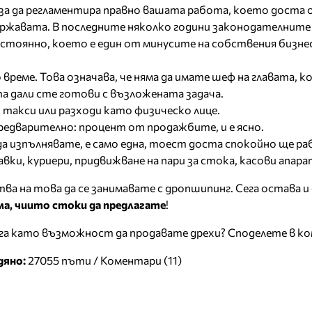
за да регламентира правно вашата работа, което доста 
жавата. В последните няколко години законодателните
тоянно, което е един от минусите на собствения бизнес
реме. Това означава, че няма да имате шеф на главата, к
та дали сте готови с възложената задача.
такси или разходи като физическо лице.
редварително: процент от продажбите, и е ясно.
да изпълнявате, е само една, тоест доста спокойно ще р
ки, куриери, придвижване на пари за стока, касови апарат
а на това да се занимавате с дропшипинг. Сега остава и 
а, чиито стоки да предлагате
!
га като възможност да продавате дрехи? Споделете в к
дяно:
27055 пъти /
Коментари (11)