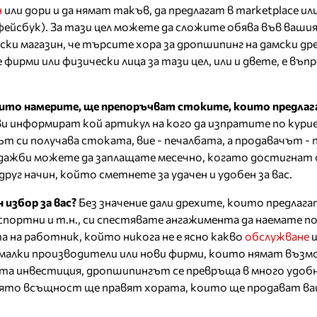
н
или дори и да нямат такъв, да предлагат в marketplace ил
фейсбук). За тази цел можете да сложите обява във вашия
ски магазин, че търсите хора за дропшипинг на дамски др
фирми или физически лица за тази цел, или и двете, е въп
ито намерите, ще препоръчват стоките, които предла
и информират кой артикул на кого да изпратите по курие
т си получава стоката, вие - печалбата, а продавачът -
ажби можете да заплащате месечно, когато достигнат 
о друг начин, който сметнете за удачен и удобен за вас.
избор за вас?
Без значение дали дрехите, които предлагат
 спортни и т.н., си спестявате ангажимента да наемате п
а на работник, който никога не е ясно какво
обслужване
щ
 малки производители или нови фирми, които нямат въз
та инвестиция, дропшипингът се превръща в много удобн
оято всъщност ще правят хората, които ще продават в