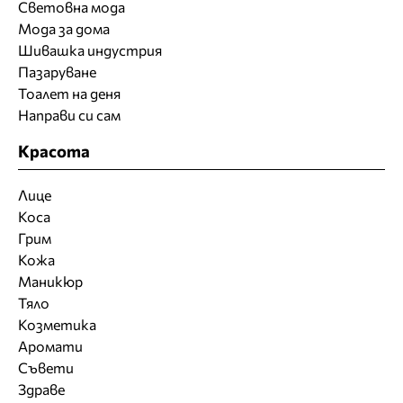
Световна мода
Мода за дома
Шивашка индустрия
Пазаруване
Тоалет на деня
Направи си сам
Красота
Лице
Коса
Грим
Кожа
Маникюр
Тяло
Козметика
Аромати
Съвети
Здраве