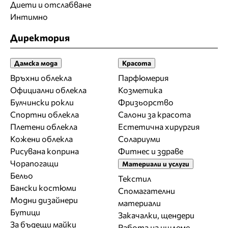
Диети и отслабване
Интимно
Директория
Дамска мода
Красота
Връхни облекла
Парфюмерия
Официални облекла
Козметика
Булчински рокли
Фризьорство
Спортни облекла
Салони за красота
Плетени облекла
Естетична хирургия
Кожени облекла
Солариуми
Рисувана коприна
Фитнес и здраве
Чорапогащи
Материали и услуги
Бельо
Текстил
Бански костюми
Спомагателни
Модни дизайнери
материали
Бутици
Закачалки, щендери
За бъдещи майки
Работа на ишлеме