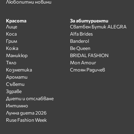
Любопитни новини
Красота
За абитуриенти
Лице
Сватбен Бутик ALEGRA
Коса
Alfa Brides
Грим
Banderol
Кожа
Be Queen
Маникюр
BRIDAL FASHION
Тяло
Mon Amour
Козметика
Стоян Радичев
Аромати
Съвети
Здраве
Диети и отслабване
Интимно
Лунна диета 2026
Ruse Fashion Week