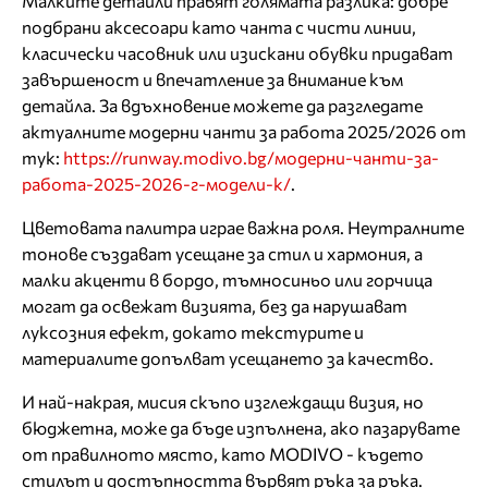
Малките детайли правят голямата разлика: добре
подбрани аксесоари като чанта с чисти линии,
класически часовник или изискани обувки придават
завършеност и впечатление за внимание към
детайла. За вдъхновение можете да разгледате
актуалните модерни чанти за работа 2025/2026 от
тук:
https://runway.modivo.bg/модерни-чанти-за-
работа-2025-2026-г-модели-к/
.
Цветовата палитра играе важна роля. Неутралните
тонове създават усещане за стил и хармония, а
малки акценти в бордо, тъмносиньо или горчица
могат да освежат визията, без да нарушават
луксозния ефект, докато текстурите и
материалите допълват усещането за качество.
И най-накрая, мисия скъпо изглеждащи визия, но
бюджетна, може да бъде изпълнена, ако пазарувате
от правилното място, като MODIVO - където
стилът и достъпността вървят ръка за ръка.