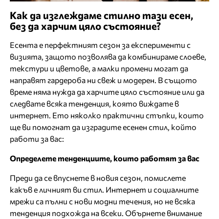
Как да изглеждаме стилно тази есен,
без да харчим цяло състояние?
Есента е перфектният сезон за експерименти с
визията, защото позволява да комбинираме слоеве,
текстури и цветове, а малки промени могат да
направят гардероба ни свеж и модерен. В същото
време няма нужда да харчите цяло състояние или да
следвате всяка тенденция, която виждате в
интернет. Ето няколко практични стъпки, които
ще ви помогнат да изградите есенен стил, който
работи за вас:
Определете тенденциите, които работят за вас
Преди да се впуснете в новия сезон, помислете
какъв е личният ви стил. Интернет и социалните
мрежи са пълни с нови модни течения, но не всяка
тенденция подхожда на всеки. Обърнете внимание