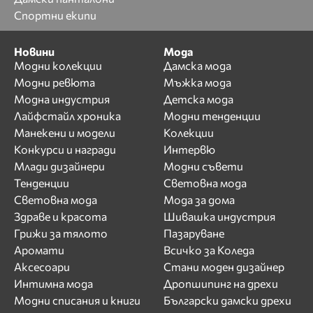
Спортни екипи
Новини
Мода
Модни колекции
Дамска мода
Модни ревюта
Мъжка мода
Модна индустрия
Детска мода
Лайфстайл хроника
Модни тенденции
Манекени и модели
Колекции
Конкурси и награди
Интервю
Млади дизайнери
Модни съвети
Тенденции
Световна мода
Световна мода
Мода за дома
Здраве и красота
Шивашка индустрия
Грижи за тялото
Пазаруване
Аромати
Всичко за Коледа
Аксесоари
Стани моден дизайнер
Интимна мода
Дропшипинг на дрехи
Модни списания и книги
Български дамски дрехи