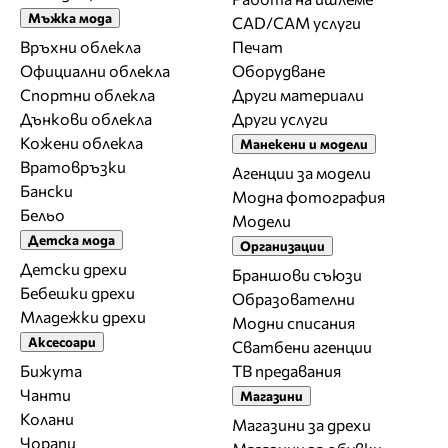
Мъжка мода
CAD/CAM услуги
Връхни облекла
Печат
Официални облекла
Оборудване
Спортни облекла
Други материали
Дънкови облекла
Други услуги
Кожени облекла
Манекени и модели
Вратовръзки
Агенции за модели
Бански
Модна фотография
Бельо
Модели
Детска мода
Организации
Детски дрехи
Браншови съюзи
Бебешки дрехи
Образователни
Младежки дрехи
Модни списания
Аксесоари
Сватбени агенции
Бижута
ТВ предавания
Чанти
Магазини
Колани
Магазини за дрехи
Чорапи