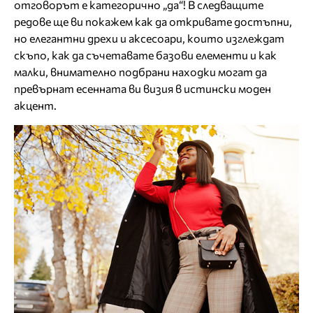
отговорът е категорично „да“! В следващите
редове ще ви покажем как да откривате достъпни,
но елегантни дрехи и аксесоари, които изглеждат
скъпо, как да съчетавате базови елементи и как
малки, внимателно подбрани находки могат да
превърнат есенната ви визия в истински моден
акцент.