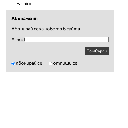
Fashion
Абонамент
Абонирай се за новото в сайта
E-mail
Потвърди
абонирай се
отпиши се