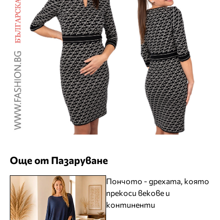
Още от Пазаруване
Пончото - дрехата, която
прекоси векове и
континенти