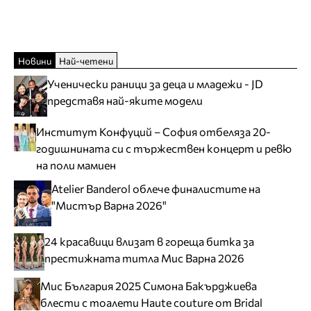
Новини
Най-четени
Ученически раници за деца и младежи - JD
представя най-яките модели
Институт Конфуций – София отбеляза 20-
годишнината си с тържествен концерт и ревю
на поли мамиен
Atelier Banderol облече финалистите на
"Мистър Варна 2026"
24 красавици влизат в гореща битка за
престижната титла Мис Варна 2026
Мис България 2025 Симона Бакърджиева
блести с тоалети Haute couture от Bridal