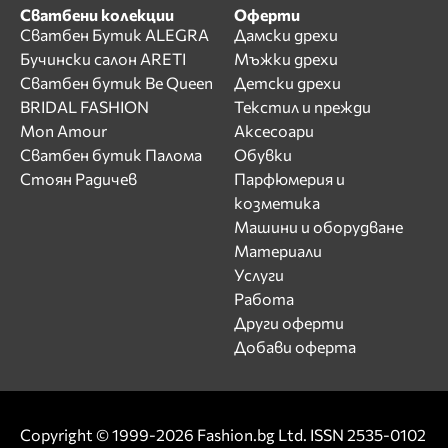
Сватбени колекции
Оферти
Сватбен Бутик ALEGRA
Дамски дрехи
Бучински салон ARETI
Мъжки дрехи
Сватбен бутик Be Queen
Детски дрехи
BRIDAL FASHION
Текстил и прежди
Mon Amour
Аксесоари
Сватбен бутик Палома
Обувки
Стоян Радичев
Парфюмерия и
козметика
Машини и оборудване
Материали
Услуги
Работа
Други оферти
Добави оферта
Copyright © 1999-2026 Fashion.bg Ltd. ISSN 2535-0102