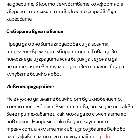
на дрехите, в които се чувствате комфортно и
уверено, а не само на това, което „трябва“ да
харесвате.
Съберете вдъхновение
Преди да обновите гардероба си за есента,
отделете време да събирате идеи. Това ще ви
помогне да изградите ясна визия за сезона и да
решите къде евентуално да инвестирате, без да
купувате всичко ново.
Инвентаризирайте
Не е нужно да имате всичко от вдъхновението,
което сте събрали. Вместо това, погледнете какво
вече притежавате и как може да го съчетаете по
нов начин. Например, ако видите аутфит с
тренчкот, а нямате такъв, използвайте бежово
или кафяво палто и го стилизирайте с
polo
.