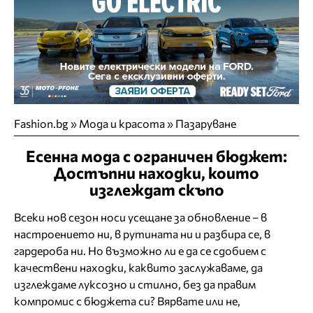
Fashion.bg
»
Мода и красота
»
Пазаруване
Есенна мода с ограничен бюджет:
Достъпни находки, които
изглеждат скъпо
Всеки нов сезон носи усещане за обновление – в
настроението ни, в рутината ни и разбира се, в
гардероба ни. Но възможно ли е да се сдобием с
качествени находки, каквито заслужаваме, да
изглеждаме луксозно и стилно, без да правим
компромис с бюджета си? Вярвате или не,