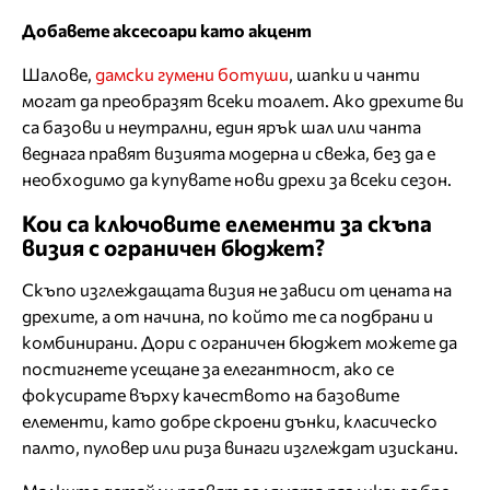
Добавете аксесоари като акцент
Шалове,
дамски гумени ботуши
, шапки и чанти
могат да преобразят всеки тоалет. Ако дрехите ви
са базови и неутрални, един ярък шал или чанта
веднага правят визията модерна и свежа, без да е
необходимо да купувате нови дрехи за всеки сезон.
Кои са ключовите елементи за скъпа
визия с ограничен бюджет?
Скъпо изглеждащата визия не зависи от цената на
дрехите, а от начина, по който те са подбрани и
комбинирани. Дори с ограничен бюджет можете да
постигнете усещане за елегантност, ако се
фокусирате върху качеството на базовите
елементи, като добре скроени дънки, класическо
палто, пуловер или риза винаги изглеждат изискани.