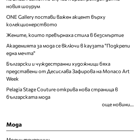
новия шоурум
ONE Gallery постави важен акцент върху
колекционерството
Жените, които превърнаха стила в безсмъртие
Академията за мода се включи в каузата "Подкрепи
една мечта"
Български и чуждестранни художници бяха
представени от Десислава Зафирова на Monaco Art
Week
Pelagia Stage Couture открива нова страница в
българската мода
още новини...
Мода
Модни тенденции