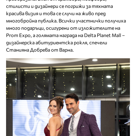
стилисти и дизайнери се погрижи за тяхната
красива визия и това се случи на живо пред
многобройна публика. Всички участнички получиха
много подаръци, осигурени от изложителите на
Prom Expo, а голямата награда на Delta Planet Mall –
дизайнерска абитуриентска рокля, спечели
Станияна Добрева от Варна.