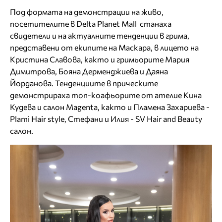
Под формата на демонстрации на живо,
посетителите в Delta Planet Mall станаха
свидетели и на актуалните тенденции в грима,
представени от екипите на Маскара, в лицето на
Кристина Славова, както и гримьорите Мария
Димитрова, Бояна Дерменджиева и Даяна
Йорданова. Тенденциите в прическите
демонстрираха топ-коафьорите от ателие Кина
Кудева и салон Magenta, както и Пламена Захариева -
Plami Hair style, Стефани и Илия - SV Hair and Beauty
салон.