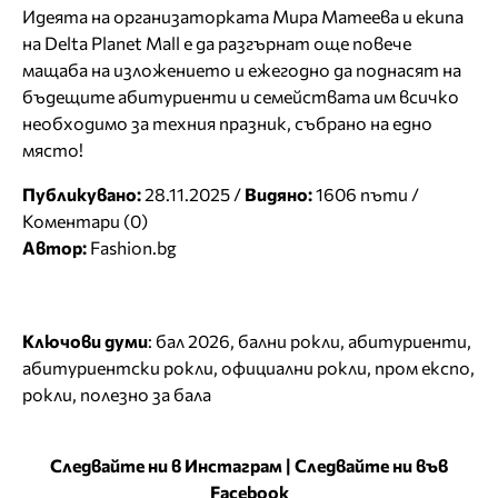
Идеята на организаторката Мира Матеева и екипа
на Delta Planet Mall е да разгърнат още повече
мащаба на изложението и ежегодно да поднасят на
бъдещите абитуриенти и семействата им всичко
необходимо за техния празник, събрано на едно
място!
Публикувано:
28.11.2025 /
Видяно:
1606 пъти /
Коментари (0)
Автор:
Fashion.bg
Ключови думи
:
бал 2026
,
бални рокли
,
абитуриенти
,
абитуриентски рокли
,
официални рокли
,
пром експо
,
рокли
,
полезно за бала
Следвайте ни в Инстаграм
|
Следвайте ни във
Facebook