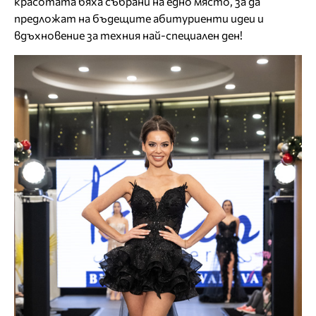
красотата бяха събрани на едно място, за да
предложат на бъдещите абитуриенти идеи и
вдъхновение за техния най-специален ден!