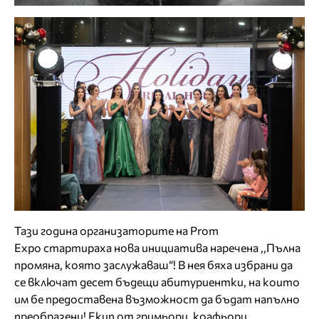
Тази година организаторите на Prom
Expo стартираха нова инициатива наречена ,,Пълна
промяна, която заслужаваш“! В нея бяха избрани да
се включат десет бъдещи абитуриентки, на които
им бе предоставена възможност да бъдат напълно
преобразени! Екип от гримьори, коафьори,