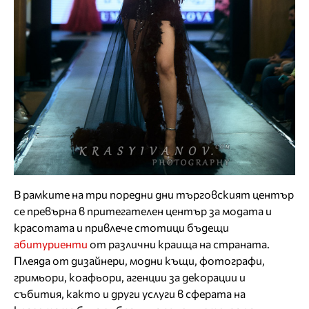
В рамките на три поредни дни търговският център
се превърна в притегателен център за модата и
красотата и привлече стотици бъдещи
абитуриенти
от различни краища на страната.
Плеяда от дизайнери, модни къщи, фотографи,
гримьори, коафьори, агенции за декорации и
събития, както и други услуги в сферата на