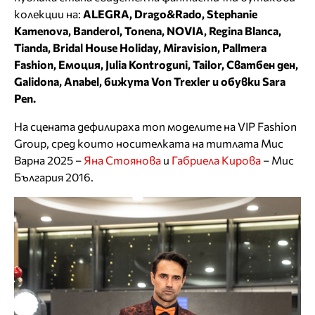
колекции на:
ALEGRA, Drago&Rado, Stephanie
Kamenova, Banderol, Tonena, NOVIA, Regina Blanca,
Tianda, Bridal House Holiday, Miravision, Pallmera
Fashion, Емоция, Julia Kontroguni, Tailor, Сватбен ден,
Galidona, Anabel, бижута Von Trexler и обувки Sara
Pen.
На сцената дефилираха топ моделите на VIP Fashion
Group, сред които носителката на титлата Мис
Варна 2025 –
Яна Стоянова
и
Габриела Кирова
– Мис
България 2016.