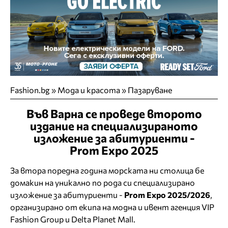
Fashion.bg
»
Мода и красота
»
Пазаруване
Във Варна се проведе второто
издание на специализираното
изложение за абитуриенти -
Prom Expo 2025
За втора поредна година морската ни столица бе
домакин на уникално по рода си специализирано
изложение за абитуриенти -
Prom Expo 2025/2026
,
организирано от екипа на модна и ивент агенция VIP
Fashion Group и Delta Planet Mall.