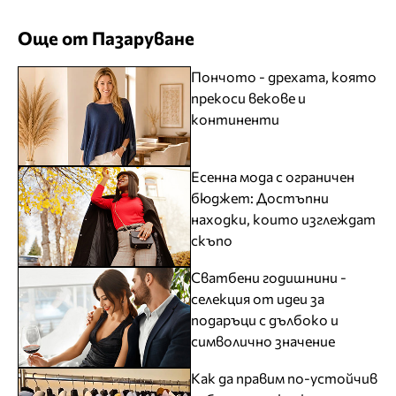
Още от Пазаруване
Пончото - дрехата, която
прекоси векове и
континенти
Есенна мода с ограничен
бюджет: Достъпни
находки, които изглеждат
скъпо
Сватбени годишнини -
селекция от идеи за
подаръци с дълбоко и
символично значение
Как да правим по-устойчив