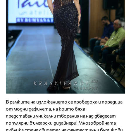
В рамките на изложението се проведоха и поредица
от модни дефилета, на които бяха
представени уникални творения на над двадесет
популярни български дизайнери! Многобройната
публика стана свидетел на фантастични бутикови