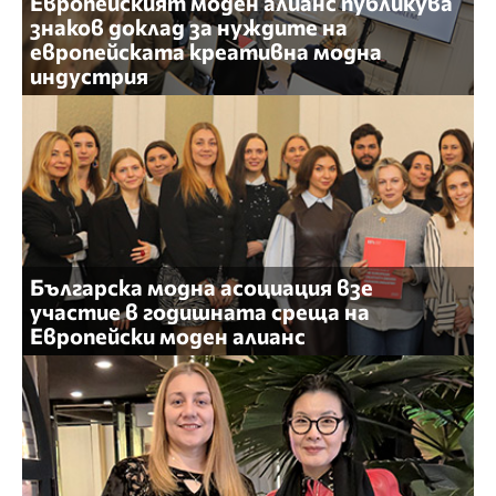
Европейският моден алианс публикува
знаков доклад за нуждите на
европейската креативна модна
индустрия
Българска модна асоциация взе
участие в годишната среща на
Европейски моден алианс