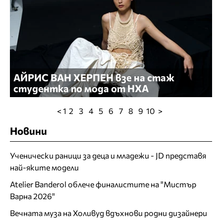
АЙРИС ВАН ХЕРПЕН взе на стаж
студентка по мода от НХА
< 1
2
3
4
5
6
7
8
9
10
>
Новини
Ученически раници за деца и младежи - JD представя
най-яките модели
Atelier Banderol облече финалистите на "Мистър
Варна 2026"
Вечната муза на Холивуд вдъхнови родни дизайнери