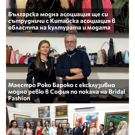
Българска модна асоциация ще си
сътрудничи с Китайска асоциация в
областта на културата и модата
Маестро Роко Бароко с ексклузивно
модно ревю в София по покана на Bridal
Fashion