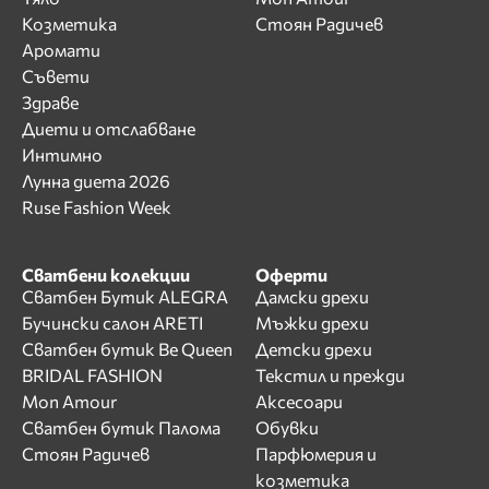
Козметика
Стоян Радичев
Аромати
Съвети
Здраве
Диети и отслабване
Интимно
Лунна диета 2026
Ruse Fashion Week
Сватбени колекции
Оферти
Сватбен Бутик ALEGRA
Дамски дрехи
Бучински салон ARETI
Мъжки дрехи
Сватбен бутик Be Queen
Детски дрехи
BRIDAL FASHION
Текстил и прежди
Mon Amour
Аксесоари
Сватбен бутик Палома
Обувки
Стоян Радичев
Парфюмерия и
козметика