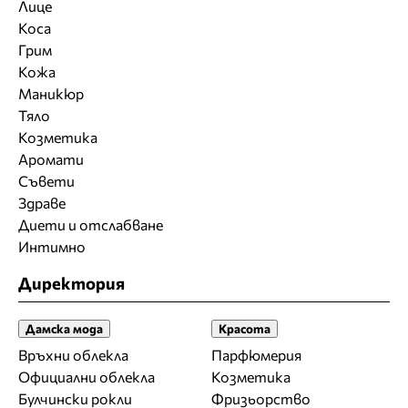
Лице
Коса
Грим
Кожа
Маникюр
Тяло
Козметика
Аромати
Съвети
Здраве
Диети и отслабване
Интимно
Директория
Дамска мода
Красота
Връхни облекла
Парфюмерия
Официални облекла
Козметика
Булчински рокли
Фризьорство