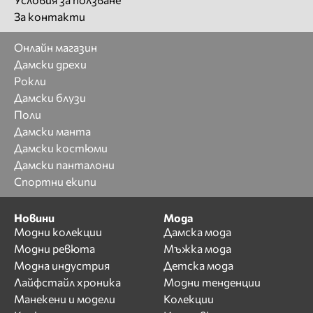
За контакти
Онлайн магазин
Дамски дрехи
Рокли
Дамски блузи
Поли
Дамски манта
Дамски костюми
Дамски панталони
Спортни екипи
Новини
Мода
Модни колекции
Дамска мода
Модни ревюта
Мъжка мода
Модна индустрия
Детска мода
Лайфстайл хроника
Модни тенденции
Манекени и модели
Колекции