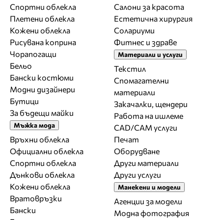
Спортни облекла
Салони за красота
Плетени облекла
Естетична хирургия
Кожени облекла
Солариуми
Рисувана коприна
Фитнес и здраве
Чорапогащи
Материали и услуги
Бельо
Текстил
Бански костюми
Спомагателни
Модни дизайнери
материали
Бутици
Закачалки, щендери
За бъдещи майки
Работа на ишлеме
Мъжка мода
CAD/CAM услуги
Връхни облекла
Печат
Официални облекла
Оборудване
Спортни облекла
Други материали
Дънкови облекла
Други услуги
Кожени облекла
Манекени и модели
Вратовръзки
Агенции за модели
Бански
Модна фотография