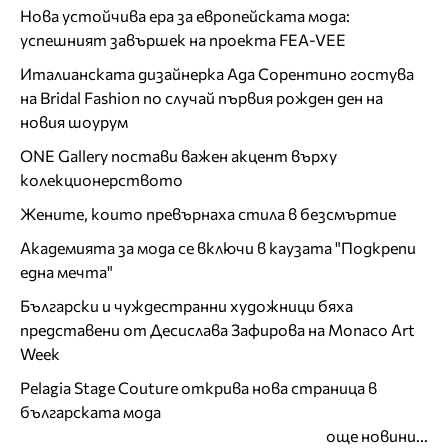
Нова устойчива ера за европейската мода:
успешният завършек на проекта FEA-VEE
Италианската дизайнерка Ада Сорентино гостува
на Bridal Fashion по случай първия рожден ден на
новия шоурум
ONE Gallery постави важен акцент върху
колекционерството
Жените, които превърнаха стила в безсмъртие
Академията за мода се включи в каузата "Подкрепи
една мечта"
Български и чуждестранни художници бяха
представени от Десислава Зафирова на Monaco Art
Week
Pelagia Stage Couture открива нова страница в
българската мода
още новини...