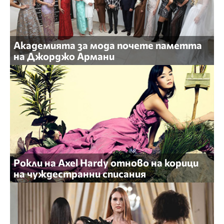
Академията за мода почете паметта
на Джорджо Армани
Рокли на Axel Hardy отново на корици
на чуждестранни списания