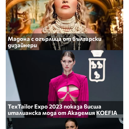
Мадона с огърлица от български
дизайнери
ТеxTailor Expo 2023 показа висша
италианска мода от Академия KOEFIA