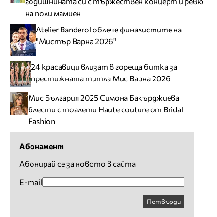
годишнината си с тържествен концерт и ревю
на поли мамиен
Atelier Banderol облече финалистите на
"Мистър Варна 2026"
24 красавици влизат в гореща битка за
престижната титла Мис Варна 2026
Мис България 2025 Симона Бакърджиева
блести с тоалети Haute couture от Bridal
Fashion
Абонамент
Абонирай се за новото в сайта
E-mail
Потвърди