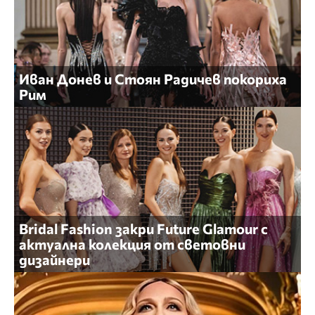
Иван Донев и Стоян Радичев покориха
Рим
Bridal Fashion закри Future Glamour с
актуална колекция от световни
дизайнери