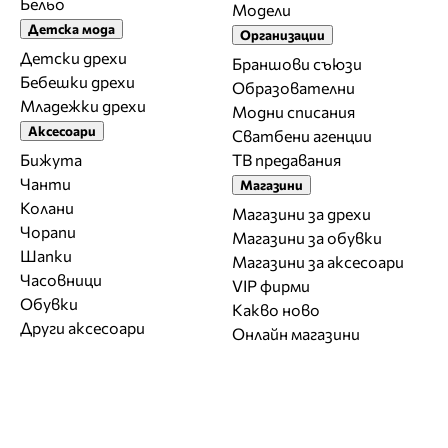
Бельо
Модели
Детска мода
Организации
Детски дрехи
Браншови съюзи
Бебешки дрехи
Образователни
Младежки дрехи
Модни списания
Аксесоари
Сватбени агенции
Бижута
ТВ предавания
Чанти
Магазини
Колани
Магазини за дрехи
Чорапи
Магазини за обувки
Шапки
Магазини за aксесоари
Часовници
VIP фирми
Обувки
Какво ново
Други аксесоари
Онлайн магазини