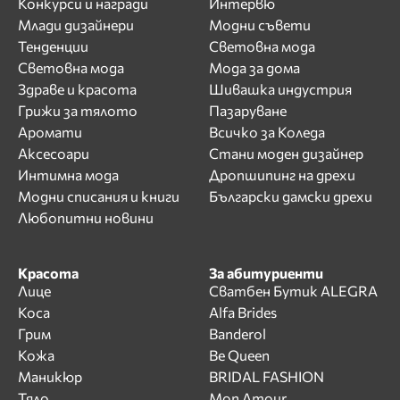
Конкурси и награди
Интервю
Млади дизайнери
Модни съвети
Тенденции
Световна мода
Световна мода
Мода за дома
Здраве и красота
Шивашка индустрия
Грижи за тялото
Пазаруване
Аромати
Всичко за Коледа
Аксесоари
Стани моден дизайнер
Интимна мода
Дропшипинг на дрехи
Модни списания и книги
Български дамски дрехи
Любопитни новини
Красота
За абитуриенти
Лице
Сватбен Бутик ALEGRA
Коса
Alfa Brides
Грим
Banderol
Кожа
Be Queen
Маникюр
BRIDAL FASHION
Тяло
Mon Amour