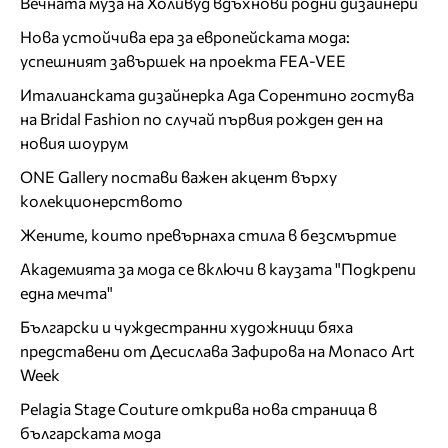
Вечната муза на Холивуд вдъхнови родни дизайнери
Нова устойчива ера за европейската мода:
успешният завършек на проекта FEA-VEE
Италианската дизайнерка Ада Сорентино гостува
на Bridal Fashion по случай първия рожден ден на
новия шоурум
ONE Gallery постави важен акцент върху
колекционерството
Жените, които превърнаха стила в безсмъртие
Академията за мода се включи в каузата "Подкрепи
една мечта"
Български и чуждестранни художници бяха
представени от Десислава Зафирова на Monaco Art
Week
Pelagia Stage Couture открива нова страница в
българската мода