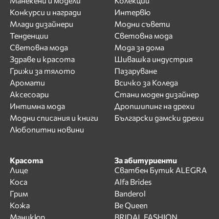
Манекени и модели
Колекции
Конкурси и награди
Интервю
Млади дизайнери
Модни съвети
Тенденции
Световна мода
Световна мода
Мода за дома
Здраве и красота
Шивашка индустрия
Грижи за тялото
Пазаруване
Аромати
Всичко за Коледа
Аксесоари
Стани моден дизайнер
Интимна мода
Дропшипинг на дрехи
Модни списания и книги
Български дамски дрехи
Любопитни новини
Красота
За абитуриенти
Лице
Сватбен Бутик ALEGRA
Коса
Alfa Brides
Грим
Banderol
Кожа
Be Queen
Маникюр
BRIDAL FASHION