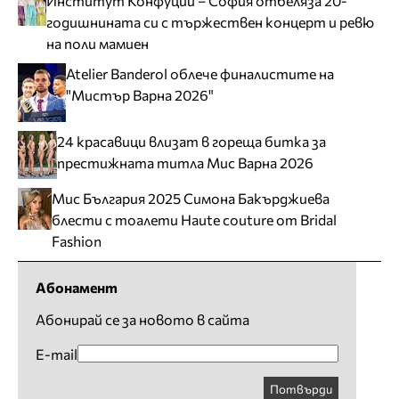
Институт Конфуций – София отбеляза 20-
годишнината си с тържествен концерт и ревю
на поли мамиен
Atelier Banderol облече финалистите на
"Мистър Варна 2026"
24 красавици влизат в гореща битка за
престижната титла Мис Варна 2026
Мис България 2025 Симона Бакърджиева
блести с тоалети Haute couture от Bridal
Fashion
Абонамент
Абонирай се за новото в сайта
E-mail
Потвърди