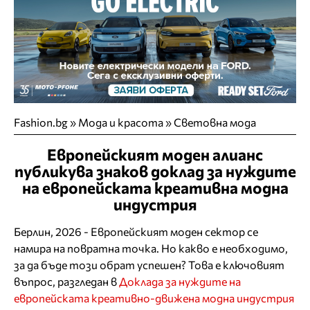
Fashion.bg
»
Мода и красота
»
Световна мода
Европейският моден алианс
публикува знаков доклад за нуждите
на европейската креативна модна
индустрия
Берлин, 2026 - Европейският моден сектор се
намира на повратна точка. Но какво е необходимо,
за да бъде този обрат успешен? Това е ключовият
въпрос, разгледан в
Доклада за нуждите на
европейската креативно-движена модна индустрия