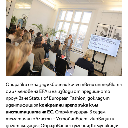
Опирайки се на задълбочени качествени интервюта
с 26 членове на EFA и на изводи от предишното
проучване Status of European Fashion, докладът
идентифицира
конкретни препоръки към
институциите на ЕС.
Структуриран в седем
тематични области – Устойчивост; Иновации и
дигитализация; Образование и умения; Комуникация