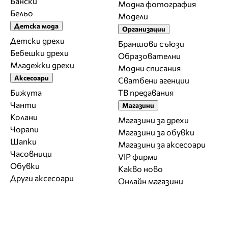
Бански
Модна фотография
Бельо
Модели
Детска мода
Организации
Детски дрехи
Браншови съюзи
Бебешки дрехи
Образователни
Младежки дрехи
Модни списания
Аксесоари
Сватбени агенции
Бижута
ТВ предавания
Чанти
Магазини
Колани
Магазини за дрехи
Чорапи
Магазини за обувки
Шапки
Магазини за aксесоари
Часовници
VIP фирми
Обувки
Какво ново
Други аксесоари
Онлайн магазини