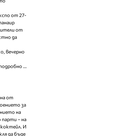
ото
кспо от 27-
панаир
дители от
ктно да
о, вечерно
подробно ...
на от
оението за
нието на
 парти – на
 коктейл. И
кля да бъде