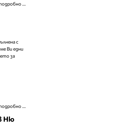
подробно ...
ълнена с
ме Ви едни
ето за
подробно ...
в Ню