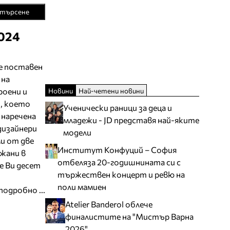
търсене
024
е поставен
 на
Новини
Най-четени новини
роени и
и, което
Ученически раници за деца и
 наречена
младежи - JD представя най-яките
 дизайнери
модели
и от две
Институт Конфуций – София
жани в
отбеляза 20-годишнината си с
е Ви десет
тържествен концерт и ревю на
поли мамиен
подробно ...
Atelier Banderol облече
финалистите на "Мистър Варна
2026"