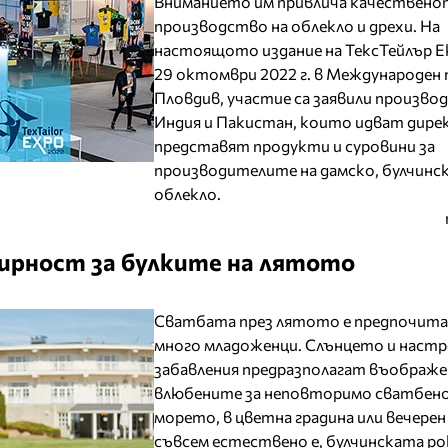
Вниманието им привлича качествен
производство на облекло и дрехи. На
настоящото издание на ТексТейлър Е
29 октомври 2022 г. в Международен 
Пловдив, участие са заявили произво
Индия и Пакистан, които идват дире
представят продукти и суровини за
производителите на дамско, булчинск
облекло.
фирност за булките на лятото
Сватбата през лятото е предпочита
много младоженци. Слънцето и настр
забавления предразполагат въображе
влюбените за неповторимо сватбено
морето, в цветна градина или вечерен
съвсем естествено е, булчинската ро