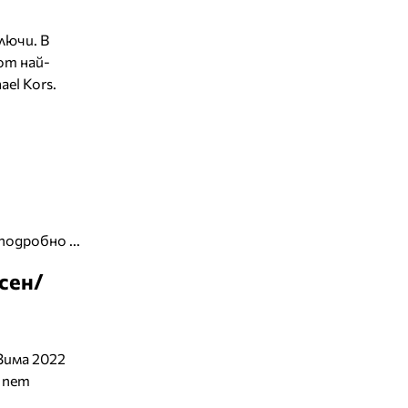
лючи. В
от най-
ael Kors.
подробно ...
сен/
Зима 2022
 пет