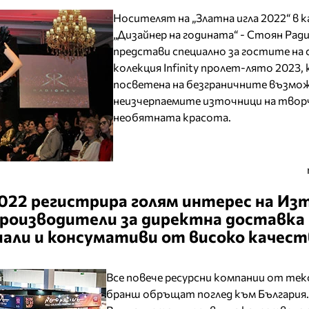
Носителят на „Златна игла 2022“ в 
„Дизайнер на годината“ - Стоян Ради
представи специално за гостите н
колекция Infinity пролет-лято 2023,
посветена на безграничните възмо
неизчерпаемите източници на твор
необятната красота.
2022 регистрира голям интерес на Из
роизводители за директна доставка 
али и консумативи от високо качест
Все повече ресурсни компании от те
бранш обръщат поглед към България.