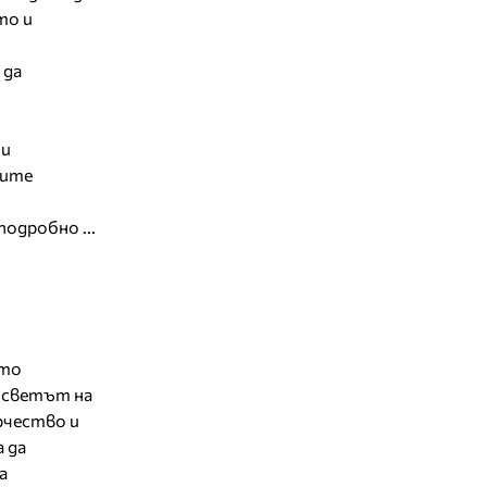
то и
 да
 и
щите
подробно ...
ото
а светът на
рчество и
 да
а