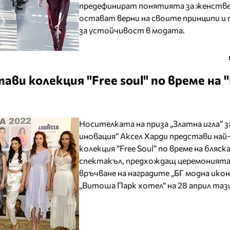
предефинират понятията за женстве
остават верни на своите принципи и
за устойчивост в модата.
ави колекция "Free soul" по време на 
Носителката на приза „Златна игла“ з
иновация“ Аксел Харди представи най
колекция “Free Soul” по време на бляск
спектакъл, предхождащ церемонията
връчване на наградите „БГ модна икон
„Витоша Парк хотел“ на 28 април тази