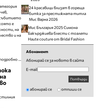
категория
24 красавици влизат в гореща
чев,
битка за престижната титла
а събитието
Мис Варна 2026
 която е
Мис България 2025 Симона
жности, на
Бакърджиева блести с тоалети
чество и на
Haute couture от Bridal Fashion
Абонамент
подробно ...
Абонирай се за новото в сайта
тока
E-mail
на
Потвърди
во
абонирай се
отпиши се
кстилния