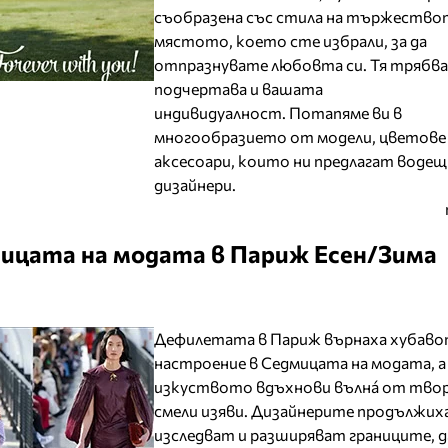
съобразена със стила на тържество
мястото, което сте избрали, за да
отпразнувате любовта си. Тя трябва
подчертава и вашата
индивидуалност. Потапяме ви в
многообразието от модели, цветове
аксесоари, които ни предлагат воде
дизайнери.
ицата на модата в Париж Есен/Зима
Дефилетата в Париж върнаха хубав
настроение в Седмицата на модата, 
изкуството вдъхнови вълнá от тво
смели изяви. Дизайнерите продължиха
изследват и разширяват границите, д