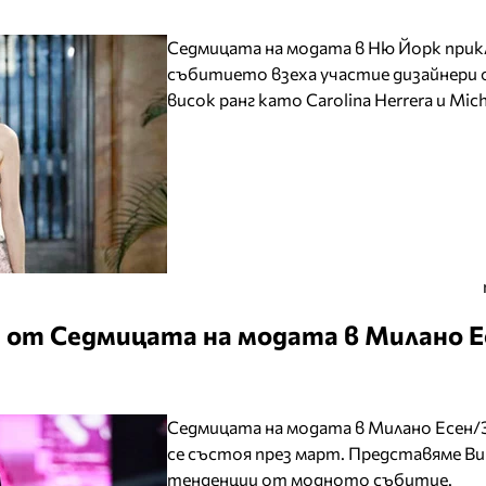
Седмицата на модата в Ню Йорк прик
събитието взеха участие дизайнери 
висок ранг като Carolina Herrera и Mich
 от Седмицата на модата в Милано Е
Седмицата на модата в Милано Есен/
се състоя през март. Представяме Ви
тенденции от модното събитие.