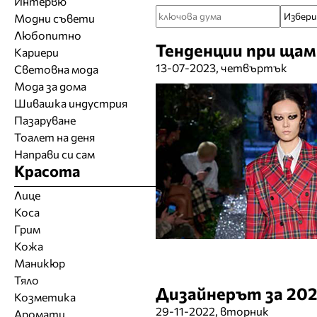
Интервю
Модни съвети
Любопитно
Тенденции при щам
Кариери
13-07-2023, четвъртък
Световна мода
Мода за дома
Шивашка индустрия
Пазаруване
Тоалет на деня
Направи си сам
Красота
Лице
Коса
Грим
Кожа
Маникюр
Тяло
Дизайнерът за 2022
Козметика
29-11-2022, вторник
Аромати