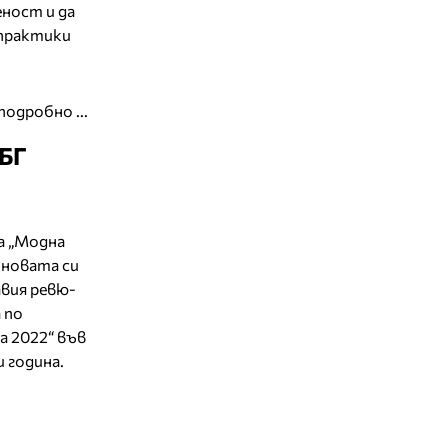
ност и да
 практики
подробно ...
"БГ
а „Модна
-новата си
авия ревю-
 по
а 2022“ във
 година.