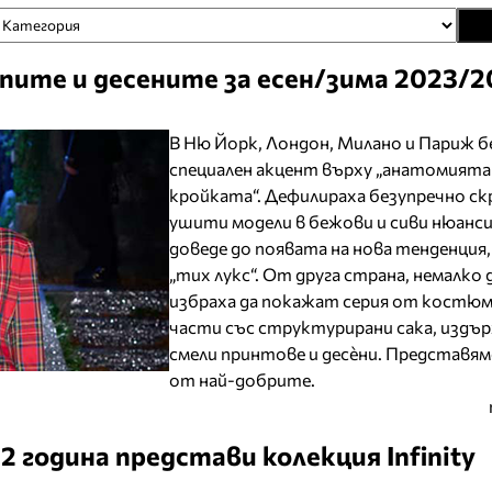
пите и десените за есен/зима 2023/2
В Ню Йорк, Лондон, Милано и Париж б
специален акцент върху „анатомията
кройката“. Дефилираха безупречно ск
ушити модели в бежови и сиви нюанс
доведе до появата на нова тенденция,
„тих лукс“. От друга страна, немалко
избраха да покажат серия от костюм
части със структурирани сака, издър
смели принтове и десѐни. Представям
от най-добрите.
 година представи колекция Infinity