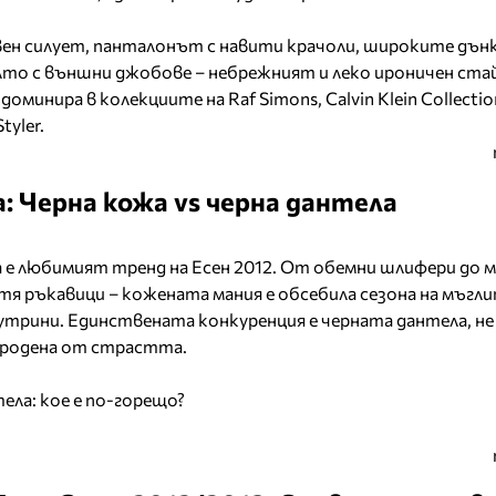
вен силует, панталонът с навити крачоли, широките дънк
то с външни джобове – небрежният и леко ироничен стай
оминира в колекциите на Raf Simons, Calvin Klein Collectio
tyler.
: Черна кожа vs черна дантела
 е любимият тренд на Есен 2012. От обемни шлифери до м
тя ръкавици – кожената мания е обсебила сезона на мъгли
трини. Единствената конкуренция е черната дантела, не
 родена от страстта.
ела: кое е по-горещо?