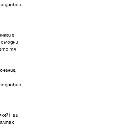
подробно ...
наги e
 с модни
оето тя
лючение,
подробно ...
яке? Не и
палта с