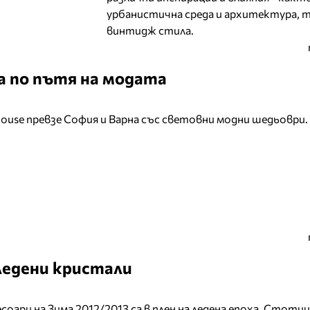
урбанистична среда и архитектура, т
винтидж стила.
ха по пътя на модата
House превзе София и Варна със световни модни шедьоври.
ледени кристали
оари на Зима 2012/2013 са в плен на ледена епоха. Стоти