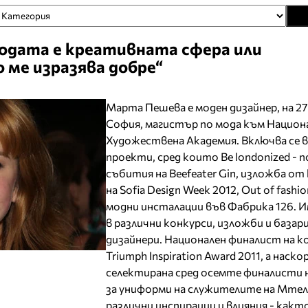
одата е креативната сфера или
 ме изразява добре“
Марта Пешева е моден дизайнер, на 27 
София, магистър по мода към Национ
Художествена Академия. Включва се 
проекти, сред които Be londonized - 
събития на Beefeater Gin, изложба от
на Sofia Design Week 2012, Out of fashio
модни инсталации във Фабрика 126. И
в различни конкурси, изложби и базари
дизайнери. Национален финалист на к
Triumph Inspiration Award 2011, а наско
селектирана сред осемте финалисти 
за униформи на служителите на Мтел
различни инспирации и влияния - какт