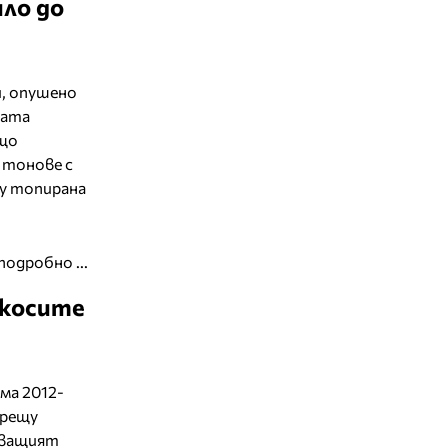
ло до
и, опушено
дата
ащо
 тонове с
ту топирана
подробно ...
 косите
има 2012-
срещу
дващият