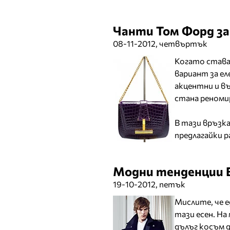
Чанти Том Форд за
08-11-2012, четвъртък
Когато става 
вариант за е
акцентни и в
стана реноми
В тази връзка
предлагайки р
Модни тенденции Е
19-10-2012, петък
Мислите, че е
тази есен. На
дълъг косъм 