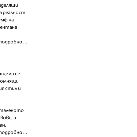
ределящи
а реалност
умф на
мечтана
подробно ...
ще ли се
апомнящи
ия стил и
 Вталеното
вове, а
ан.
подробно ...