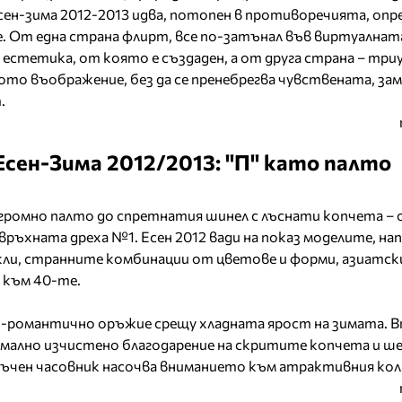
есен-зима 2012-2013 идва, потопен в противоречията, оп
. От една страна флирт, все по-затънал във виртуалнат
естетика, от която е създаден, а от друга страна – три
то въображение, без да се пренебрегва чувствената, за
.
сен-Зима 2012/2013: "П" като палто
ромно палто до спретнатия шинел с лъснати копчета – о
връхната дреха №1. Есен 2012 вади на показ моделите, н
кли, странните комбинации от цветове и форми, азиатск
към 40-те.
по-романтично оръжие срещу хладната ярост на зимата.
имално изчистено благодарение на скритите копчета и ше
ъчен часовник насочва вниманието към атрактивния кол