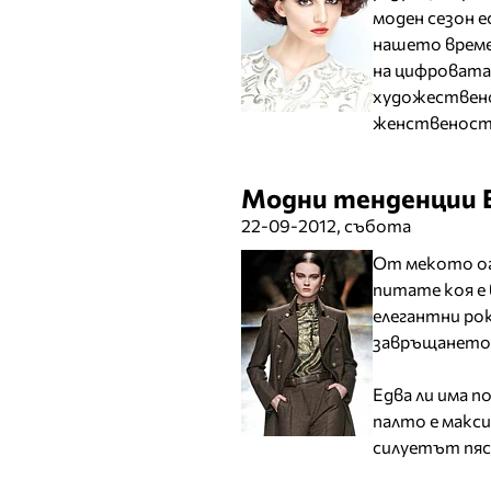
моден сезон 
нашето време
на цифровата 
художествено
женственост
Модни тенденции Е
22-09-2012, събота
От мекото ог
питате коя е 
елегантни ро
завръщането 
Едва ли има 
палто е макс
силуетът пяс