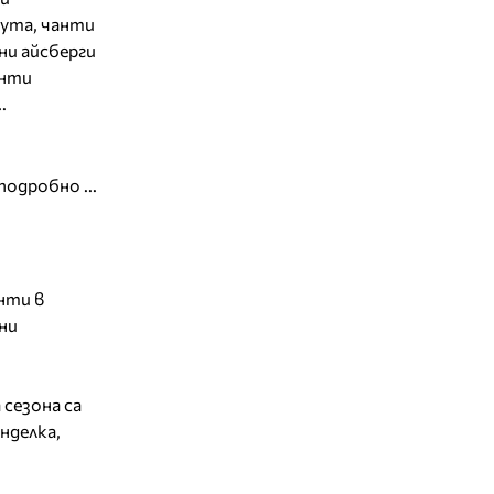
жута, чанти
ни айсберги
анти
.
подробно ...
нти в
ни
 сезона са
нделка,