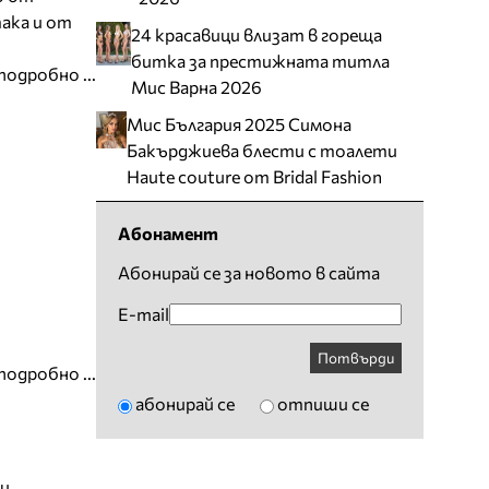
ака и от
24 красавици влизат в гореща
битка за престижната титла
подробно ...
Мис Варна 2026
Мис България 2025 Симона
Бакърджиева блести с тоалети
Haute couture от Bridal Fashion
Абонамент
Абонирай се за новото в сайта
E-mail
Потвърди
подробно ...
абонирай се
отпиши се
ци