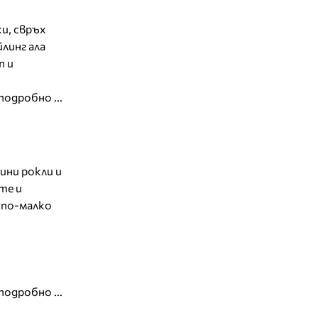
и, свръх
линг ала
n и
подробно ...
ини рокли и
те и
 по-малко
подробно ...