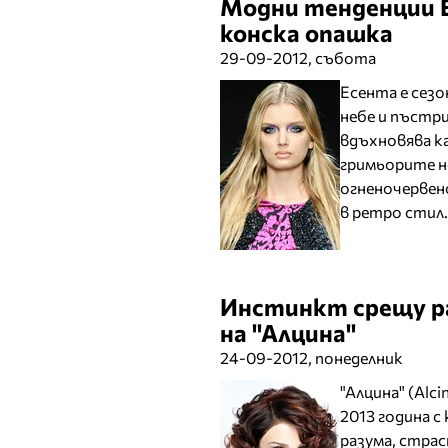
Модни тенденции Е
конска опашка
29-09-2012, събота
Есента е сез
небе и пъстри
вдъхновява ка
гримьорите н
огненочервено
в ретро стил.
Инстинкт срещу ра
на "Алцина"
24-09-2012, понеделник
"Алцина" (Alc
2013 година 
разума, стра