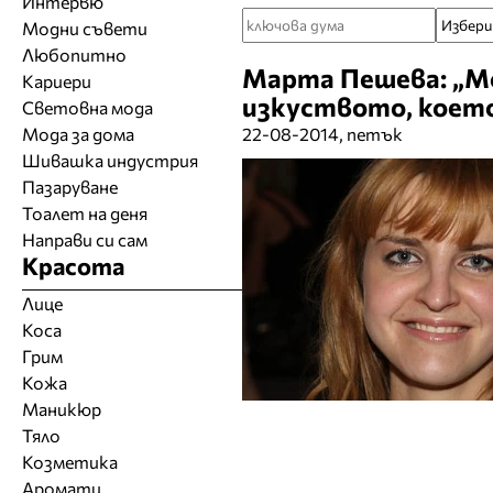
Интервю
Модни съвети
Любопитно
Марта Пешева: „М
Кариери
изкуството, което
Световна мода
Мода за дома
22-08-2014, петък
Шивашка индустрия
Пазаруване
Тоалет на деня
Направи си сам
Красота
Лице
Коса
Грим
Кожа
Маникюр
Тяло
Козметика
Аромати