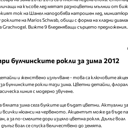
иличащи на късове лед мятат разноцветни мълнии от би
сокият ток на Шанел наподобява натрошен лед, миниатюр
роклите на Marios Schwab, обици с форма на хладни диам
 Grachvogel. Вижте 9 вледеняващи сърцето предложения..
ри булчинските рокли за зима 2012
етайли и женствено излъчване - това са ключовите акце
за булчинските рокли тази зима. Цветни детайли, флорал
асическа линия с модерно звучене.
 бялата зима сега булките ще бъдат цветни. Актуални за
и всички нюанси на червеното. Акцентът може да бъде па
ан, а за по-смелите дори изцяло цветна рокля. Дълъг воал
дълъг воал се спуска величествено до земята.