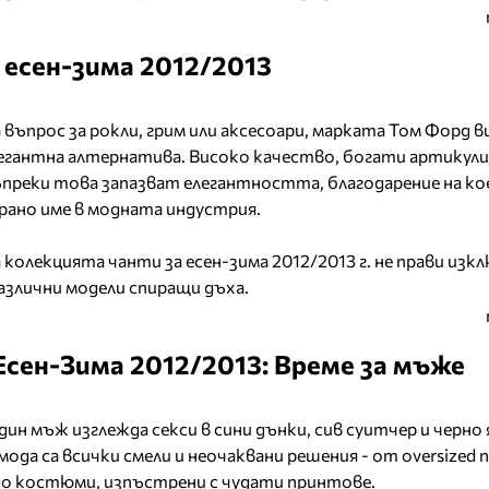
 есен-зима 2012/2013
въпрос за рокли, грим или аксесоари, марката Том Форд ви
легантна алтернатива. Високо качество, богати артикули
ъпреки това запазват елегантността, благодарение на к
рано име в модната индустрия.
 колекцията чанти за есен-зима 2012/2013 г. не прави изк
азлични модели спиращи дъха.
сен-Зима 2012/2013: Време за мъже
дин мъж изглежда секси в сини дънки, сив суитчер и черно 
 мода са всички смели и неочаквани решения - от oversized 
до костюми, изпъстрени с чудати принтове.