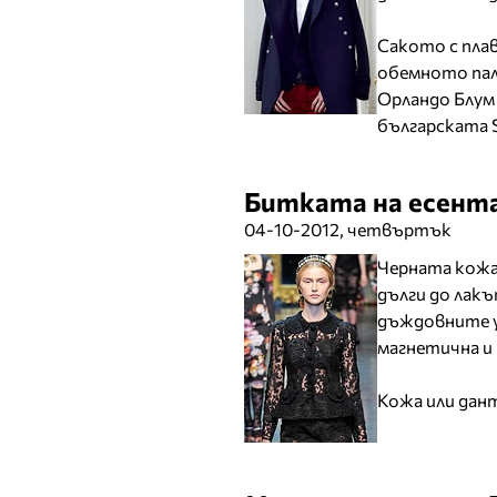
Сакото с пла
обемното пал
Орландо Блум д
българската S
Битката на есента
04-10-2012, четвъртък
Черната кожа
дълги до лакъ
дъждовните у
магнетична и
Кожа или дант