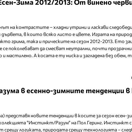
сен-Зима 2012/2013: От винено черви
онът на контрастите – хладни утрини и ласкави следобед
 дървета, в които всяко листо е цвете. Играта на приро
кто грима, така и прическите на сезон 2012-2013. Ето з
е се поколебават да смесват неутрални, почти прозрачни
 и мастилено. А косата е ту ниска и загладена без обем, 
зума в есенно-зимните тенденции в
ina) представя новите тенденции в косите за сезон есен-з
с колекцията "Инстинкт/Разум" на Пол Геринг. Инстинкт 
ст срещу логиката, природата срещу технологията – сле