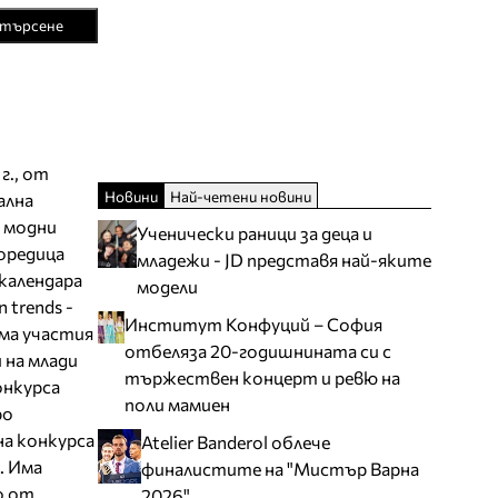
търсене
г., от
Новини
Най-четени новини
ална
в модни
Ученически раници за деца и
поредица
младежи - JD представя най-яките
 календара
модели
n trends -
Институт Конфуций – София
ма участия
отбеляза 20-годишнината си с
 на млади
тържествен концерт и ревю на
онкурса
поли мамиен
ро
на конкурса
Atelier Banderol облече
. Има
финалистите на "Мистър Варна
о от
2026"