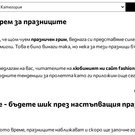
ерем за празниците
, че щом чуем
празничен грим
, веднага си представяме силе
мигли. Това е било винаги така, но нека за тези празници 
редлагам на вас, читателите на
любимият ни сайт
fashion
одните тенденции за пролетта като ги приложим още сег
е - бъдете шик през настъпващия пра
ото време, празниците наближават и скоро ще започне 