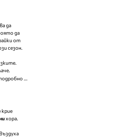
ва да
която да
райки от
зи сезон.
азките.
аче.
подробно ...
 крие
ни
хора.
т
въздуха