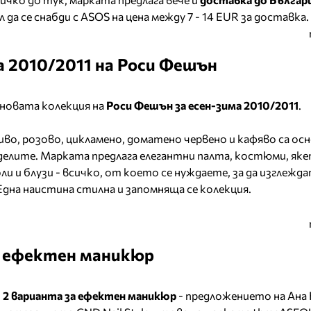
 да се снабди с ASOS на цена между 7 - 14 EUR за доставка.
а 2010/2011 на Роси Фешън
новата колекция на
Роси Фешън за есен-зима 2010/2011
.
сиво, розово, цикламено, доматено червено и кафяво са о
делите. Марката предлага елегантни палта, костюми, яке
ли и блузи - всичко, от което се нуждаете, за да изглежд
Една наистина стилна и запомняща се колекция.
м ефектен маникюр
и
2 варианта за ефектен маникюр
- предложението на Ана 