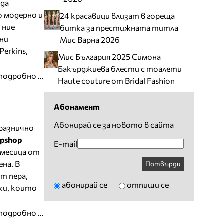
 да
о модерно и
24 красавици влизат в гореща
 ние
битка за престижната титла
дни
Мис Варна 2026
erkins,
Мис България 2025 Симона
Бакърджиева блести с тоалети
подробно ...
Haute couture от Bridal Fashion
Абонамент
Абонирай се за новото в сайта
празнично
pshop
E-mail
смесица от
ена. В
Потвърди
т пера,
абонирай се
отпиши се
ки, които
подробно ...