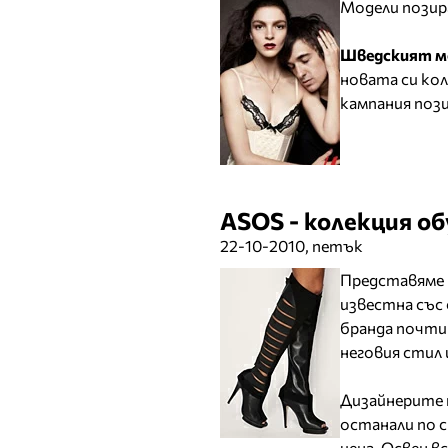
Модели позир
Шведският м
новата си ко
кампания пози
ASOS - колекция об
22-10-2010, петък
Представяме
известна със 
бранда почти
неговия стил 
Дизайнерите 
останали по с
цена. Освен в