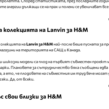
з пролетта. Според статистиката, през последните годин
ите
алергии
дължащи се на прах и полени се увеличават все
а колекцията на Lanvin за H&M
колекцията на
Lanvin за H&M
най-после беше пусната за п
магазини на територията на САЩ и Канада.
и шикозни модели са плод на първият съвместен проект 
арки. Плановете за сътрудничество бяха съобщени едва
а, а ето, че плодовете на съвместния им труд вече могат
секи. Да, от всеки.
с свои близки за H&M