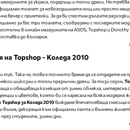
 магазините за украса, подаръци и топли дрехи. Не трябва
официален тоалет за новогодишната нощ или просто нещ
чна вечер с приятелки. За да ви спестим дългите разходки,
циално за вас три тоалета, съобразени с последните мо
остъпни в онлайн магазините на ASOS, Topshop и Dorothy P
оставка до България.
 на Topshop - Коледа 2010
и тук. Така че, това е точното време да се отдадете на 
някои шикозни и топли празнични дрехи. За този сезон,
To
ваща и обещаваща колекция от зимни облекла, интересна 
енции и цветове, която би се харесала на всяка модерна ж
а
Topshop за Коледа 2010
виждаме впечатляваща смесица о
и вълна, декорация към официални палта и вълнени жилет
през студените, зимни дни.