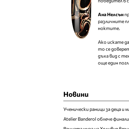
победител в с
Ана Нелсън
пр
различните пл
ноктите.
Ако искате д
то се довере
дъха вид с т
още един погл
Новини
Ученически раници за деца и 
Atelier Banderol облече фина
Вечната муза на Холивуд вдъ