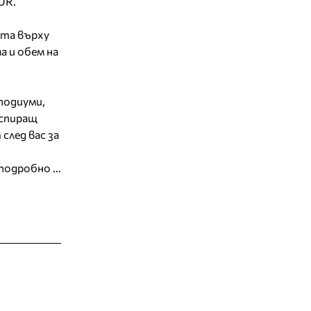
UR.
ота върху
а и обем на
подиуми,
 спиращ
след вас за
подробно ...