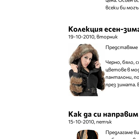
всеки би могъл
Колекция есен-зим
19-10-2010, вторник
Представяме 
Черно, бяло, 
цветове в мо
панталони, по
през зимата. 
Как да си направи
15-10-2010, петък
Предлагаме в