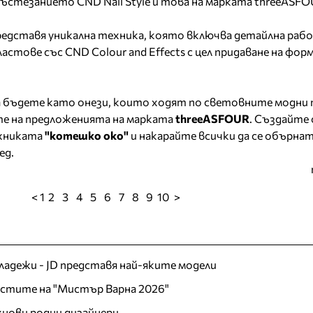
ъстезанието CND Nail Style и това на марката threeASFO
едставя уникална техника, която включва детайлна раб
астове със CND Colour and Effects с цел придаване на форм
а бъдете като онези, които ходят по световните модни 
те на предложенията на марката
threeASFOUR
. Създайте
ехниката
"котешко око"
и накарайте всички да се обърнат 
ед.
< 1
2
3
4
5
6
7
8
9
10
>
младежи - JD представя най-яките модели
листите на "Мистър Варна 2026"
хнови родни дизайнери