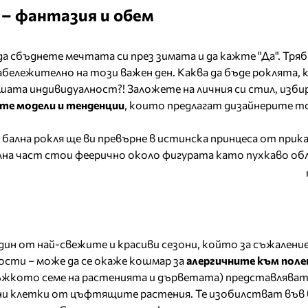
 – фантазия и обем
а сбъднете мечтата си през зимата и да кажте "Да". Тряб
бележително на този важен ден. Каква да бъде роклята, 
шата индивидуалност?! Заложете на личния си стил, изби
те модели и тенденции
, които предлагат дизайнерите то
бална рокля ще ви превърне в истинска принцеса от прик
на част стои феерично около фигурата като пухкаво обл
ин от най-свежите и красиви сезони, който за съжаление
ости – може да се окаже кошмар за
алергичните към поле
жкото семе на растенията и дърветата) представлява
и клетки от цъфтящите растения. Те изобилстват във 