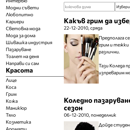
Интервю
Модни съвети
Любопитно
Какъв грим да изб
Кариери
22-12-2010, сряда
Световна мода
Мода за дома
Предполага се
Шивашка индустрия
грим и тежки 
Пазаруване
различни.
Тоалет на деня
Направи си сам
Тази Коледа п
Красота
изпреварим м
Лице
Коса
Грим
Коледно пазаруван
Кожа
сезон
Маникюр
Тяло
06-12-2010, понеделник
Козметика
Дойде студен
Аромати