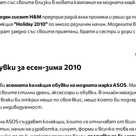
ат със своите близки в новата кампания на модната мар
оден гигант H&M
предприе радикална промяна и реши да 
лекция
"Holiday 2010"
по много различен начин. Моделите 
рат заедно със своите приятели, братя и сестри и дори с
увки за есен-зима 2010
 ви
есенната колекция обувки на модната марка ASOS
. М
своите стилни дрехи, аксесоари и обувки. В онлайн магази
 всеки би открил нещо по своя вкус, нещо което би подч
и индивидуалност.
на ASOS създават колекции, които се отличават от всич
тил, начин на изработка, силует, форми и всичко това на
сичко до тук, марката предлага вече и
доставка до Българ