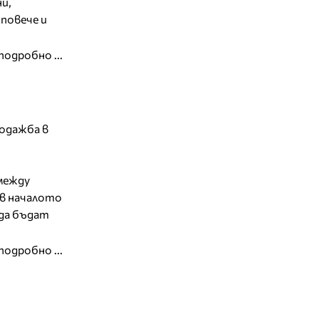
и,
 повече и
подробно ...
родажба в
между
 в началото
 да бъдат
подробно ...