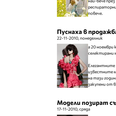
най-вече пре
респираторн
повече.
Пуснаха в продажб
22-11-2010, понеделник
а 20 ноември 
селектирани 
Елегантните 
известните м
на тази годин
закупени от в
Модели позират съ
17-11-2010, сряда