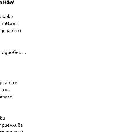
ка
H&M
.
покаже
в новата
 децата си.
подробно ...
арката е
на на
ертало
ки
 приемлива
ия
, така че