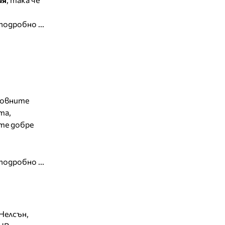
подробно ...
сновните
та,
ате добре
подробно ...
Нелсън,