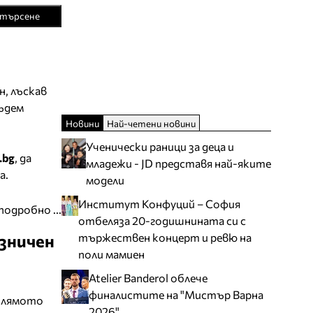
търсене
н, лъскав
бъдем
Новини
Най-четени новини
Ученически раници за деца и
.bg
, да
младежи - JD представя най-яките
а.
модели
Институт Конфуций – София
подробно ...
отбеляза 20-годишнината си с
тържествен концерт и ревю на
зничен
поли мамиен
Atelier Banderol облече
финалистите на "Мистър Варна
голямото
2026"