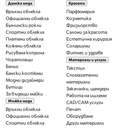
Дамска мода
Красота
Връхни облекла
Парфюмерия
Официални облекла
Козметика
Булчински рокли
Фризьорство
Спортни облекла
Салони за красота
Плетени облекла
Естетична хирургия
Кожени облекла
Солариуми
Рисувана коприна
Фитнес и здраве
Чорапогащи
Материали и услуги
Бельо
Текстил
Бански костюми
Спомагателни
Модни дизайнери
материали
Бутици
Закачалки, щендери
За бъдещи майки
Работа на ишлеме
Мъжка мода
CAD/CAM услуги
Връхни облекла
Печат
Официални облекла
Оборудване
Спортни облекла
Други материали