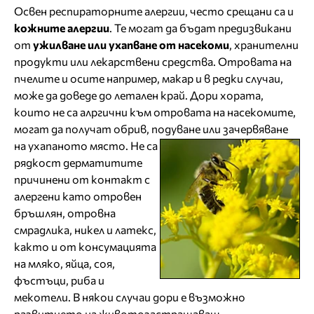
Освен респираторните алергии, често срещани са и
кожните алергии
. Те могат да бъдат предизвикани
от
ужилване или ухапване от насекоми
, хранителни
продукти или лекарствени средства. Отровата на
пчелите и осите например, макар и в редки случаи,
може да доведе до летален край. Дори хората,
които не са алргични към отровата на насекомите,
могат да получат обрив, подуване или зачервяване
на ухапаното място.
Не са
рядкост дерматитите
причинени от контакт с
алергени като отровен
бръшлян, отровна
смрадлика, никел и латекс,
както и от консумацията
на мляко, яйца, соя,
фъстъци, риба и
мекотели. В някои случаи дори е възможно
развитието на животозастрашаващ