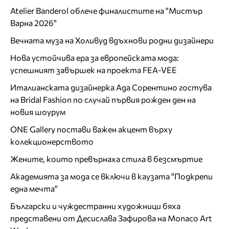
Atelier Banderol облече финалистите на "Мистър
Варна 2026"
Вечната муза на Холивуд вдъхнови родни дизайнери
Нова устойчива ера за европейската мода:
успешният завършек на проекта FEA-VEE
Италианската дизайнерка Ада Сорентино гостува
на Bridal Fashion по случай първия рожден ден на
новия шоурум
ONE Gallery постави важен акцент върху
колекционерството
Жените, които превърнаха стила в безсмъртие
Академията за мода се включи в каузата "Подкрепи
една мечта"
Български и чуждестранни художници бяха
представени от Десислава Зафирова на Monaco Art