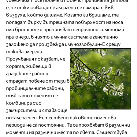
е, че отключващите алергени се намират във
въздуха, който дишаме. Когато ги вдишаме, те
попадат върху вътрешната повърхност на носа
или бронхите и причиняват неприятни симптоми
при онези, в чиято имунна система е генетично
заложено да произвежда имуноглобулин-Е срещу
такива алергии.
Проучвания показват, че
хората, живеещи в
градските райони
страдат повече от тези в
провинциалните райони,
тъй като поленът се
комбинира със
замърсители и става още
по-алергенен. Естествено пиковите поленови
периоди не са постоянни. Те се проявяват в различни
моменти на различни места по света. Съществува