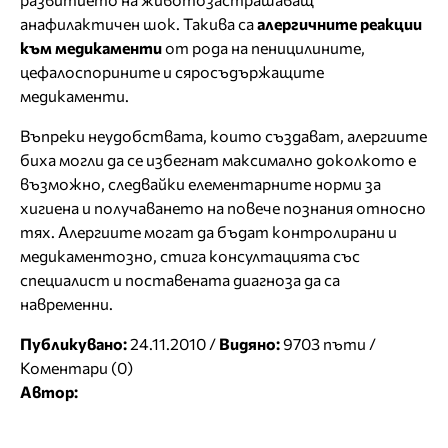
анафилактичен шок. Такива са
алергичните реакции
към медикаменти
от рода на пеницилините,
цефалоспорините и сяросъдържащите
медикаменти.
Въпреки неудобствата, които създават, алергиите
биха могли да се избегнат максимално доколкото е
възможно, следвайки елементарните норми за
хигиена и получаването на повече познания относно
тях. Алергиите могат да бъдат контролирани и
медикаментозно, стига консултацията със
специалист и поставената диагноза да са
навременни.
Публикувано:
24.11.2010 /
Видяно:
9703 пъти /
Коментари (0)
Автор: