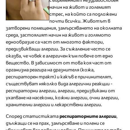
начин на живот и големият
стрес, на който са подложени
почти всички. Животът в
затворени помещения, замърсяването на околната
среда, застоялият начин на живот и голямото
еднообразие са част от многото фактори,
предизвикващи алергии. За съжаление често се
оказва, че човек е алергичен към повече от едно
вещество. В зависимост от това коя част от
организма реагира на дразнителя (кожа,
респираторен тракт) и какъв е причинителят,
съществуват няколко вида алергични реакции -
респираторни алергии, алергии, предизвикани от
ухапване на насекоми, кожни алергии, очни алергии,
хранителни алергии и лекарствени алергии.
Според статистиката
респираторните алергии
,
дължащи се на прах, замърсяване и полени се
увеличават все повече и повече. Причината за това