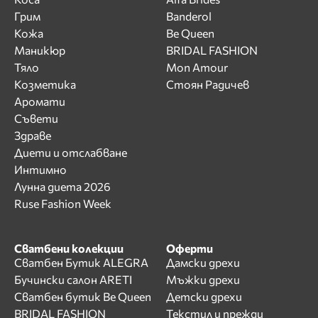
Грим
Banderol
Кожа
Be Queen
Маникюр
BRIDAL FASHION
Тяло
Mon Amour
Козметика
Стоян Радичев
Аромати
Съвети
Здраве
Диети и отслабване
Интимно
Лунна диета 2026
Ruse Fashion Week
Сватбени колекции
Оферти
Сватбен Бутик ALEGRA
Дамски дрехи
Бучински салон ARETI
Мъжки дрехи
Сватбен бутик Be Queen
Детски дрехи
BRIDAL FASHION
Текстил и прежди