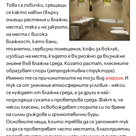
Това са гъбички, срещащи
се както навън (върху
гниещи растения и влажни
места), така и на закрито,
на места с висока
влажност, като бани,
тоалетни, сервизни помещения, кофи за боклук,
изобщо на места, където е възможно да възникне
гниене във влажна среда. Когато растат, плесените
образуват спори (репродуктивна структура).
Именно те са причинителите на този вид
алергия
. И
тук са от значение атмосферните условия - някои
се нуждаят от влажна среда, а за други е най-
подходяща сухата и проветрива среда. Факт е, че
някои плесени, освобождават спорите си по време
на силни дъждове и гръмотевични бури.
Основните неща, които трябва да се запомнят тук
са да се проветряват често местата, благоприятни
за развитието на плесени и при наличие на следи от