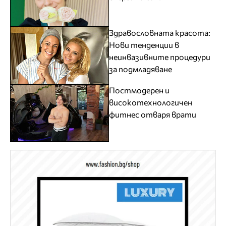
Здравословната красота:
Нови тенденции в
неинвазивните процедури
за подмладяване
Постмодерен и
високотехнологичен
фитнес отваря врати