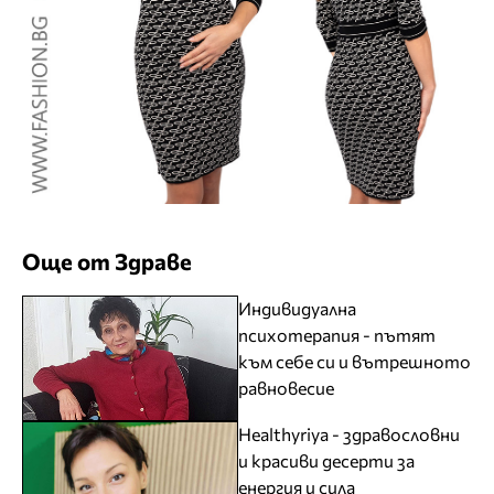
Още от Здраве
Индивидуална
психотерапия - пътят
към себе си и вътрешното
равновесие
Healthyriya - здравословни
и красиви десерти за
енергия и сила