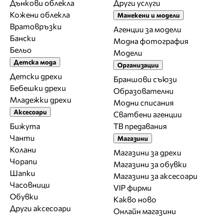
Дънкови облекла
Други услуги
Кожени облекла
Манекени и модели
Вратовръзки
Агенции за модели
Бански
Модна фотография
Бельо
Модели
Детска мода
Организации
Детски дрехи
Браншови съюзи
Бебешки дрехи
Образователни
Младежки дрехи
Модни списания
Аксесоари
Сватбени агенции
Бижута
ТВ предавания
Чанти
Магазини
Колани
Магазини за дрехи
Чорапи
Магазини за обувки
Шапки
Магазини за aксесоари
Часовници
VIP фирми
Обувки
Какво ново
Други аксесоари
Онлайн магазини