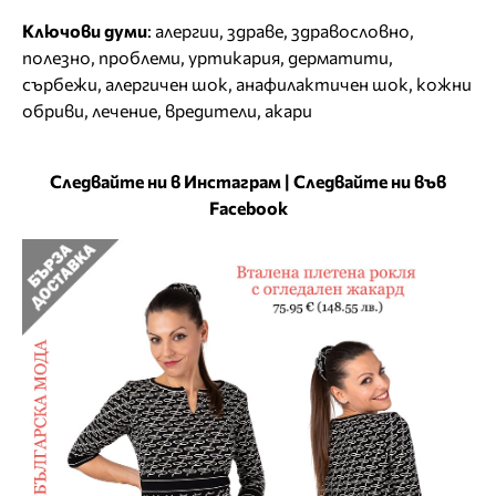
Ключови думи
:
алергии
,
здраве
,
здравословно
,
полезно
,
проблеми
,
уртикария
,
дерматити
,
сърбежи
,
алергичен шок
,
анафилактичен шок
,
кожни
обриви
,
лечение
,
вредители
,
акари
Следвайте ни в Инстаграм
|
Следвайте ни във
Facebook