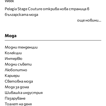
Week
Pelagia Stage Couture открива нова страница в
българската мода
още новини...
Мода
Модни тенденции
Колекции
Интервю
Модни съвети
Любопитно
Кариери
Световна мода
Мода за дома
Шивашка индустрия
Пазаруване
Тоалет на деня