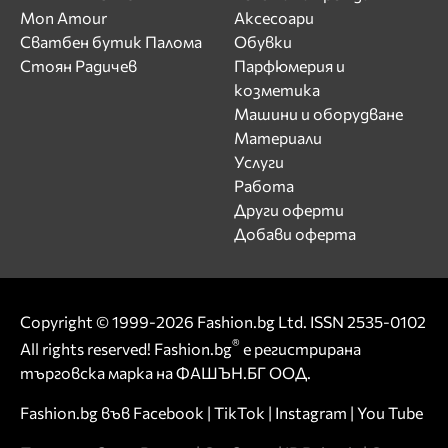
Mon Amour
Аксесоари
Сватбен бутик Палома
Обувки
Стоян Радичев
Парфюмерия и
козметика
Машини и оборудване
Материали
Услуги
Работа
Други оферти
Добави оферта
Copyright © 1999-2026 Fashion.bg Ltd. ISSN 2535-0102
®
All rights reserved! Fashion.bg
е регистрирана
търговска марка на ФАШЪН.БГ ООД.
Fashion.bg във
Facebook
|
TikTok
|
Instagram
|
You Tube