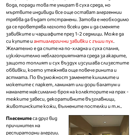
вода, поради това те умират в суха среда, но
мъртвите индивиди все още остават алергеннии
трябва да бъдат отстранени. Затова е необходимо
да се проветрява леглото всеки ден и да сменяте
завивките и чаршафите през 1-2 седмици. Може да
си купите и
антиалергични завивки с гъши пух
.
Желателно е да спите на по-хладна и суха спалня,
изключително неблагоприятната среда за акарите,
защото топлият и сух въздух изсушава слизестите
обвивки, което утежнява още повече ринита и
астмата. По възможност заменете килимите и
мокетите с паркет, ламинат или дори балатум и
намалете максимално броя на колекторите на прах -
тежките завеси, декоративните възглавници,
животинските кожи, вълнените постелки и т.н..
Плесените
са друг вид
причинител на
респираторни алергии.