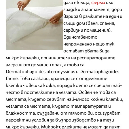
дали е къща,
ферма
или
градски апартамент, дори
варира в рамките на един и
същи дом (баня, спалня,
сервизни помещения).
Единственото
непроменено нещо тук
остават двата вида
микрокърлежи, причинители на респираторните
алергии от домашен прах, а това са
Dermatophagoides pteronyssinus и Dermatophagoides
farine. Това са акари, хранещи се с отделените
клетки човешка кожа, поради което се срещат най-
често в постелките на леглата. Освен че това са
местата, където се губят най-много кожни клетки,
леглата са местата, където температурата и
влажността, създавани от тялото ви, осигуряват
перфектни условия за възпроизводство на тези
микрокърлежи. Микрокърлежите не могат да пият