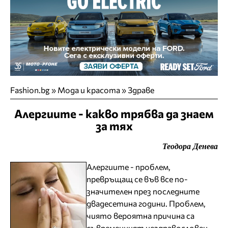
Fashion.bg
»
Мода и красота
»
Здраве
Алергиите - какво трябва да знаем
за тях
Теодора Денева
Алергиите - проблем,
превръщащ се във все по-
значителен през последните
двадесетина години. Проблем,
чиято вероятна причина са
съвременният нездравословен