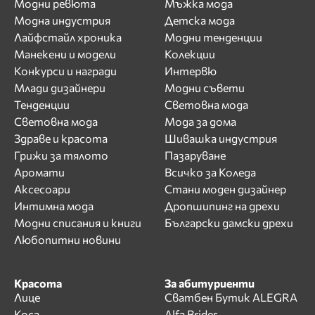
Модни ревюта
Мъжка мода
Модна индустрия
Детска мода
Лайфстайл хроника
Модни тенденции
Манекени и модели
Колекции
Конкурси и награди
Интервю
Млади дизайнери
Модни съвети
Тенденции
Световна мода
Световна мода
Мода за дома
Здраве и красота
Шивашка индустрия
Грижи за тялото
Пазаруване
Аромати
Всичко за Коледа
Аксесоари
Стани моден дизайнер
Интимна мода
Дропшипинг на дрехи
Модни списания и книги
Български дамски дрехи
Любопитни новини
Красота
За абитуриенти
Лице
Сватбен Бутик ALEGRA
Коса
Alfa Brides