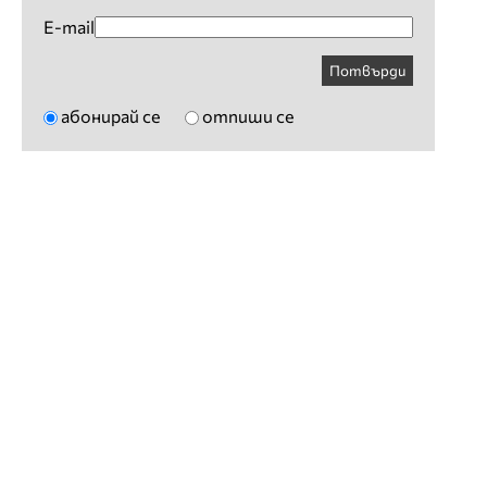
E-mail
Потвърди
абонирай се
отпиши се