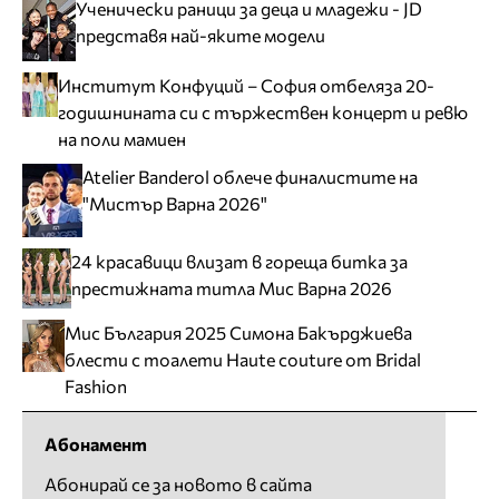
Ученически раници за деца и младежи - JD
представя най-яките модели
Институт Конфуций – София отбеляза 20-
годишнината си с тържествен концерт и ревю
на поли мамиен
Atelier Banderol облече финалистите на
"Мистър Варна 2026"
24 красавици влизат в гореща битка за
престижната титла Мис Варна 2026
Мис България 2025 Симона Бакърджиева
блести с тоалети Haute couture от Bridal
Fashion
Абонамент
Абонирай се за новото в сайта