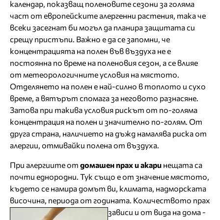
календар, показващ поленовите сезони за голяма
част от европейските алергенни растения, така че
всеки засегнат би могъл да планира защитата си
срещу пристъпи. Важно е да се запомни, че
концентрацията на полен във въздуха не е
постоянна по време на поленовия сезон, а се влияе
от метеорологичните условия на мястото.
Отделянето на полен е най-силно в топлото и сухо
време, а вятърът спомага за неговото разнасяне.
Затова при такива условия рискът от по-голяма
концентрация на полен и значително по-голям. От
друга страна, наличието на дъжд намалява риска от
алергии, отмивайки полена от въздуха.
При алергиите от
домашен прах и акари
нещата са
почти еднородни. Тук също е от значение мястото,
където се намира домът ви, климата, надморската
височина, периода от годината.
Количеството прах
зависи и от вида на дома -