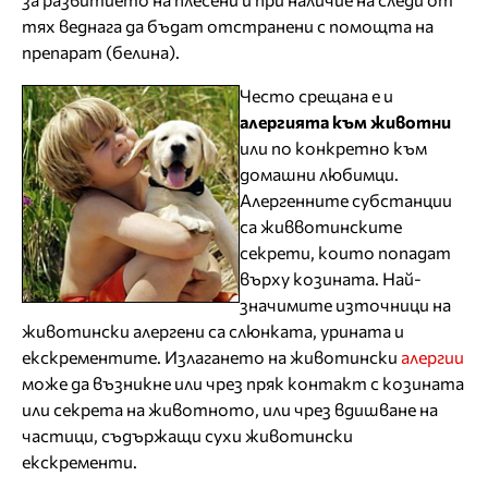
тях веднага да бъдат отстранени с помощта на
препарат (белина).
Често срещана е и
алергията към животни
или по конкретно към
домашни любимци.
Алергенните субстанции
са живвотинските
секрети, които попадат
върху козината. Най-
значимите източници на
животински алергени са слюнката, урината и
екскрементите. Излагането на животински
алергии
може да възникне или чрез пряк контакт с козината
или секрета на животното, или чрез вдишване на
частици, съдържащи сухи животински
екскременти.