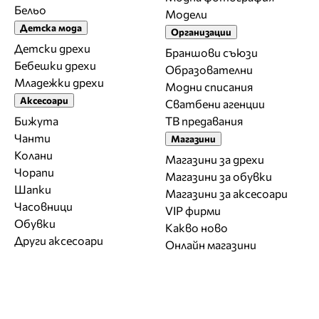
Бельо
Модели
Детска мода
Организации
Детски дрехи
Браншови съюзи
Бебешки дрехи
Образователни
Младежки дрехи
Модни списания
Аксесоари
Сватбени агенции
Бижута
ТВ предавания
Чанти
Магазини
Колани
Магазини за дрехи
Чорапи
Магазини за обувки
Шапки
Магазини за aксесоари
Часовници
VIP фирми
Обувки
Какво ново
Други аксесоари
Онлайн магазини