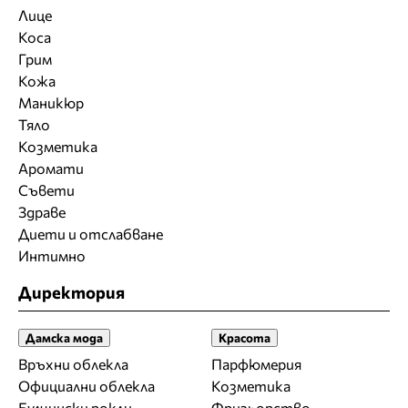
Лице
Коса
Грим
Кожа
Маникюр
Тяло
Козметика
Аромати
Съвети
Здраве
Диети и отслабване
Интимно
Директория
Дамска мода
Красота
Връхни облекла
Парфюмерия
Официални облекла
Козметика
Булчински рокли
Фризьорство