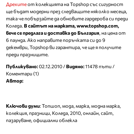
Дрехите
от колекцията на Topshop със сигурност
ще бъдат модерни през следващите няколко месеца,
така че побързайте да обновите гардероба си преди
Коледа.
В сайтът на марката, www.topshop.com,
вече се предлага и доставка до България
, на цена от
6 паунда. Ако направите поръчката си до 9
декември, Topshop ви гарантира, че ще я получите
преди празниците.
Публикувано:
02.12.2010 /
Видяно:
11478 пъти /
Коментари (1)
Автор:
Ключови думи
:
Топшоп
,
мода
,
марка
,
модна марка
,
колекция
,
празници
,
Коледа
,
2010
,
онлайн
,
сайт
,
пазаруване
,
официални облекла