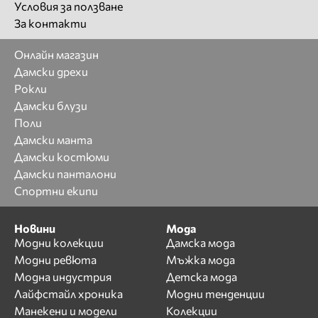
Условия за ползване
За контакти
Онлайн магазин
Дамски дрехи
Рокли
Дамски блузи
Поли
Дамски манта
Дамски костюми
Дамски панталони
Спортни екипи
Новини
Мода
Модни колекции
Дамска мода
Модни ревюта
Мъжка мода
Модна индустрия
Детска мода
Лайфстайл хроника
Модни тенденции
Манекени и модели
Колекции