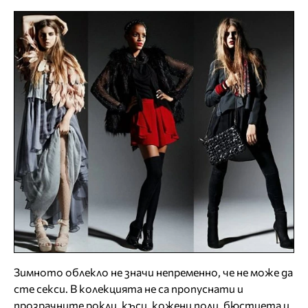
Зимното облекло не значи непременно, че не може да
сте секси. В колекцията не са пропуснати и
прозрачните рокли, къси, кожени поли, бюстиета и