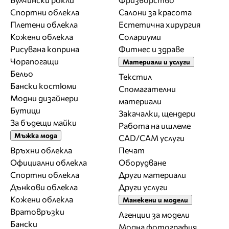
Спортни облекла
Салони за красота
Плетени облекла
Естетична хирургия
Кожени облекла
Солариуми
Рисувана коприна
Фитнес и здраве
Чорапогащи
Материали и услуги
Бельо
Текстил
Бански костюми
Спомагателни
Модни дизайнери
материали
Бутици
Закачалки, щендери
За бъдещи майки
Работа на ишлеме
Мъжка мода
CAD/CAM услуги
Връхни облекла
Печат
Официални облекла
Оборудване
Спортни облекла
Други материали
Дънкови облекла
Други услуги
Кожени облекла
Манекени и модели
Вратовръзки
Агенции за модели
Бански
Модна фотография