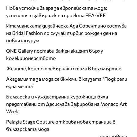
Нова устойчива ера за европейската мода:
успешният завършек на проекта FEA-VEE
Италианската дизайнерка Ада Сорентино гостува
на Bridal Fashion по случай първия рожден ден на
новия шоурум
ONE Gallery постави важен акцент върху
колекционерството
Жените, които превърнаха стила в безсмъртие
Академията за мода се включи в каузата "Подкрепи
една мечта"
Български и чуждестранни художници бяха
представени от Десислава Зафирова на Monaco Art
Week
Pelagia Stage Couture открива нова страница в
българската мода
още новини...