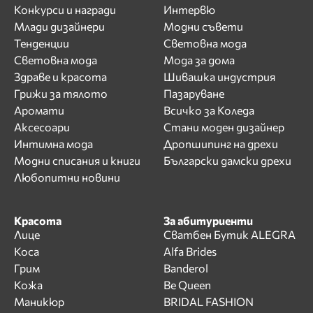
Конкурси и награди
Интервю
Млади дизайнери
Модни съвети
Тенденции
Световна мода
Световна мода
Мода за дома
Здраве и красота
Шивашка индустрия
Грижи за тялото
Пазаруване
Аромати
Всичко за Коледа
Аксесоари
Стани моден дизайнер
Интимна мода
Дропшипинг на дрехи
Модни списания и книги
Български дамски дрехи
Любопитни новини
Красота
За абитуриенти
Лице
Сватбен Бутик ALEGRA
Коса
Alfa Brides
Грим
Banderol
Кожа
Be Queen
Маникюр
BRIDAL FASHION