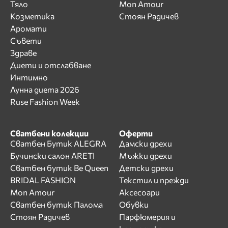
Тяло
Mon Amour
Козметика
Стоян Радичев
Аромати
Съвети
Здраве
Диети и отслабване
Интимно
Лунна диета 2026
Ruse Fashion Week
Сватбени колекции
Оферти
Сватбен Бутик ALEGRA
Дамски дрехи
Бучински салон ARETI
Мъжки дрехи
Сватбен бутик Be Queen
Детски дрехи
BRIDAL FASHION
Текстил и прежди
Mon Amour
Аксесоари
Сватбен бутик Палома
Обувки
Стоян Радичев
Парфюмерия и