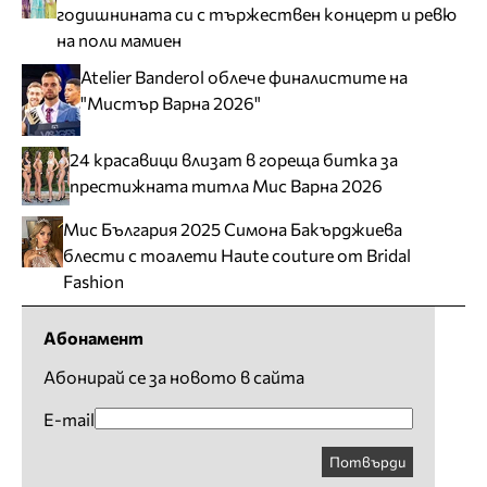
годишнината си с тържествен концерт и ревю
на поли мамиен
Atelier Banderol облече финалистите на
"Мистър Варна 2026"
24 красавици влизат в гореща битка за
престижната титла Мис Варна 2026
Мис България 2025 Симона Бакърджиева
блести с тоалети Haute couture от Bridal
Fashion
Абонамент
Абонирай се за новото в сайта
E-mail
Потвърди