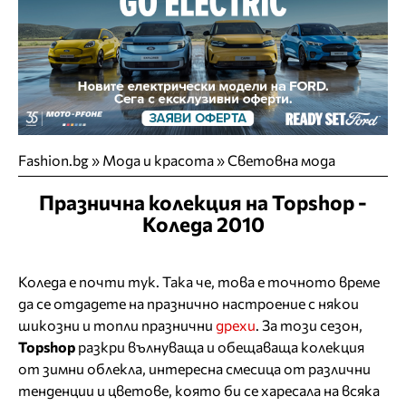
Fashion.bg
»
Мода и красота
»
Световна мода
Празнична колекция на Topshop -
Коледа 2010
Коледа е почти тук. Така че, това е точното време
да се отдадете на празнично настроение с някои
шикозни и топли празнични
дрехи
. За този сезон,
Topshop
разкри вълнуваща и обещаваща колекция
от зимни облекла, интересна смесица от различни
тенденции и цветове, която би се харесала на всяка