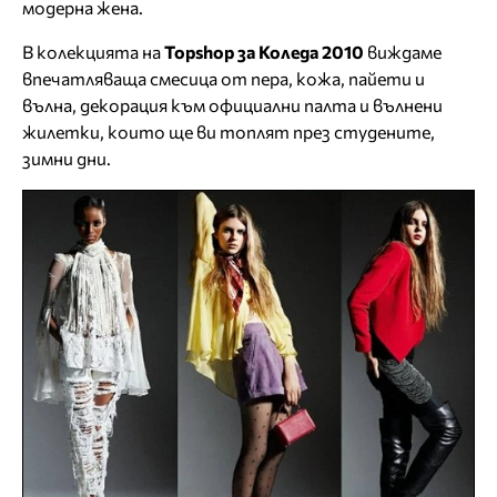
модерна жена.
В колекцията на
Topshop за Коледа 2010
виждаме
впечатляваща смесица от пера, кожа, пайети и
вълна, декорация към официални палта и вълнени
жилетки, които ще ви топлят през студените,
зимни дни.