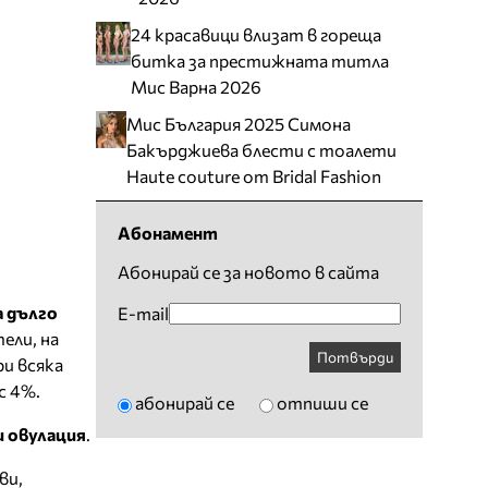
24 красавици влизат в гореща
битка за престижната титла
Мис Варна 2026
Мис България 2025 Симона
Бакърджиева блести с тоалети
Haute couture от Bridal Fashion
Абонамент
Абонирай се за новото в сайта
а дълго
E-mail
ели, на
Потвърди
ри всяка
с 4%.
абонирай се
отпиши се
и овулация
.
ви,