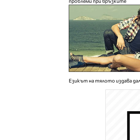
проблеми при връзките
Езикът на тялото издава дал