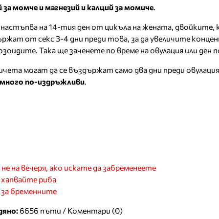
 за момче и магнезий и калций за момиче
.
 настъпва на 14-тия ден от цикъла на жената, двойките,
държат от секс 3-4 дни преди това, за да увеличите конц
оидите. Така ще заченете по време на овулация или ден п
чета могат да се въздържат само два дни преди овулаци
 много по-издръжливи
.
 не на вечеря, ако искате да забременеете
 хапвайте риба
 за бременните
дяно:
6656 пъти /
Коментари (0)