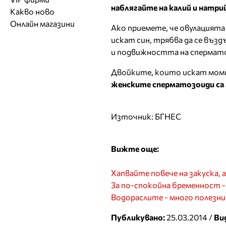
Обувки
Работа на ишлеме
Солариуми
наблягайте на калий и натрий
Какво ново
Модни списания
Модни дизайнери
Магазини за обувки
Други аксесоари
CAD/CAM услуги
Фитнес и здраве
Онлайн магазини
Сватбени агенции
Бутици
Ако приемете, че овулацията
Магазини за aксесоари
Печат
искат син, трябва да се въз
ТВ предавания
За бъдещи майки
Оборудване
и подвижността на сперматоз
Други материали
Двойките, които искат моми
Други услуги
женските сперматозоиди са
Източник: БГНЕС
Вижте още:
Хапвайте повече на закуска, а
За по-спокойна бременност -
Водораслите - много полезни
Публикувано:
25.03.2014 /
Ви