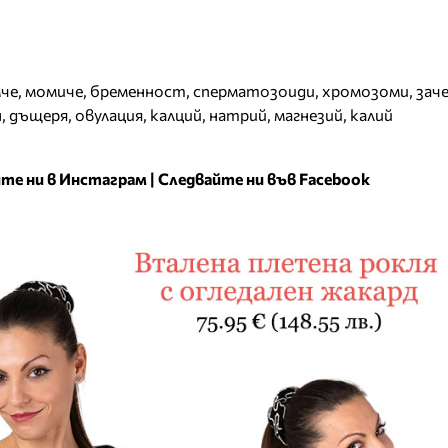
че
,
момиче
,
бременност
,
сперматозоиди
,
хромозоми
,
зач
н
,
дъщеря
,
овулация
,
калций
,
натрий
,
магнезий
,
калий
те ни в Инстаграм
|
Следвайте ни във Facebook