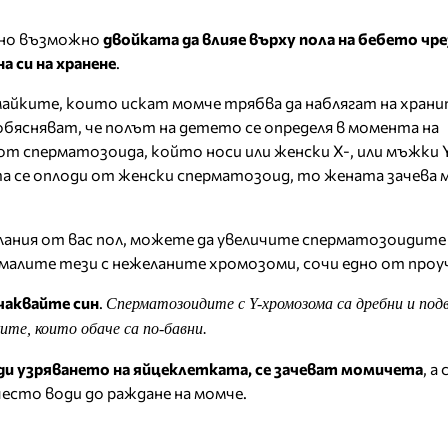
лно възможно
двойката да влияе върху пола на бебето чре
а си на хранене
.
 майките, които искат момче трябва да наблягат на хран
обясняват, че полът на детето се определя в момента на
т сперматозоида, който носи или женски X-, или мъжки 
 се оплоди от женски сперматозоид, то жената зачева м
желания от вас пол, можете да увеличите сперматозоидите
малите тези с нежеланите хромозоми, сочи едно от проу
чаквайте син
.
Сперматозоидите с Y-хромозома са дребни и под
те, които обаче са по-бавни.
еди узряването на яйцеклетката, се зачеват момичета
, а
често води до раждане на момче.