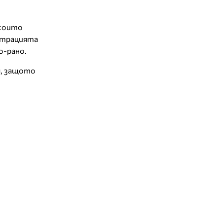
 които
ентрацията
о-рано.
я, защото