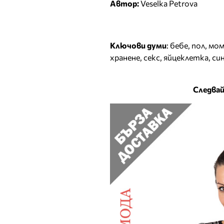
Автор:
Veselka Petrova
Ключови думи
:
бебе
,
пол
,
мом
хранене
,
секс
,
яйцеклетка
,
си
Следвай