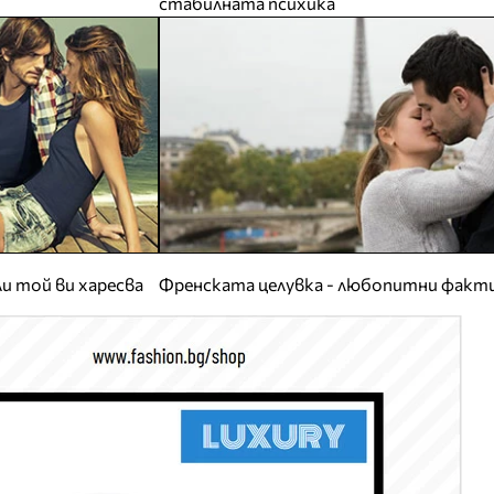
стабилната психика
и той ви харесва
Френската целувка - любопитни факт