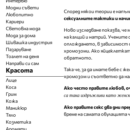
Интервю
Модни съвети
Според някои теории е напъ
Любопитно
сексуалните тактики и начин
Кариери
Световна мода
Ново изследване показва, че
Мода за дома
на калций и натрий. Учените 
Шивашка индустрия
оплождането, в зависимост о
Пазаруване
хромозоми. Ако яйцеклетката
Тоалет на деня
обратното.
Направи си сам
Красота
Така че, за да имате бебе с 
хромозом и съответно да на
Лице
Коса
Ако често правите любов, о
Грим
са така издръжливи като женски
Кожа
Ако правите секс два дни пр
Маникюр
време на самата овулацията 
Тяло
Козметика
Аромати