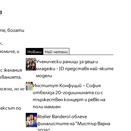
з
ите, богати
Y-
омиче, и
Новини
Най-четени
Ученически раници за деца и
младежи - JD представя най-яките
 с желания
модели
чванията.
Институт Конфуций – София
вижни, но не
отбеляза 20-годишнината си с
тържествен концерт и ревю на
поли мамиен
 сексът по
Atelier Banderol облече
финалистите на "Мистър Варна
2026"