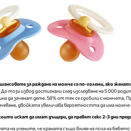
шансовете за раждане на момче са по-големи, ако женат
. До този извод достигнали след изследване на 5 000 родит
на да заченат дете. 58% от тях се сдобили с момчета. П
зачеване, двойката увеличава вероятността да има момче 
оито искат да имат дъщери, да правят секс 2-3 дни пред
ята на учените, че храната също влияе на пола на бебето 