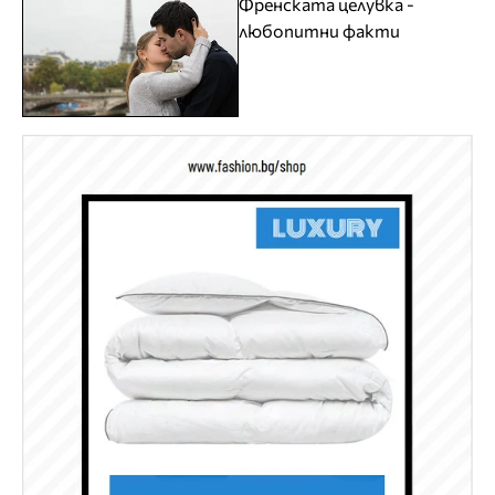
Френската целувка -
любопитни факти