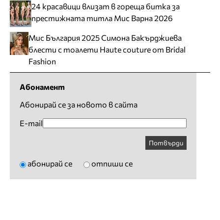
24 красавици влизат в гореща битка за
престижната титла Мис Варна 2026
Мис България 2025 Симона Бакърджиева
блести с тоалети Haute couture от Bridal
Fashion
Абонамент
Абонирай се за новото в сайта
E-mail
Потвърди
абонирай се
отпиши се