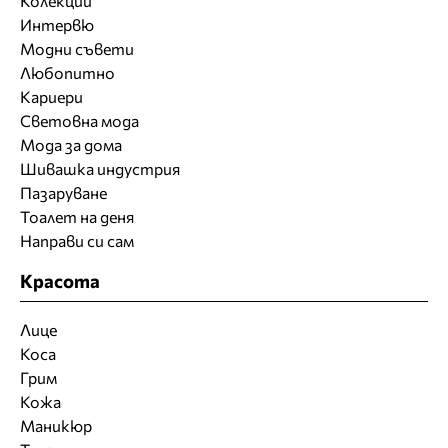
Колекции
Интервю
Модни съвети
Любопитно
Кариери
Световна мода
Мода за дома
Шивашка индустрия
Пазаруване
Тоалет на деня
Направи си сам
Красота
Лице
Коса
Грим
Кожа
Маникюр