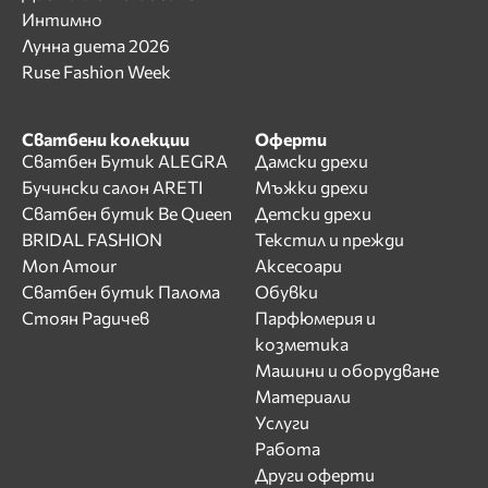
Интимно
Лунна диета 2026
Ruse Fashion Week
Сватбени колекции
Оферти
Сватбен Бутик ALEGRA
Дамски дрехи
Бучински салон ARETI
Мъжки дрехи
Сватбен бутик Be Queen
Детски дрехи
BRIDAL FASHION
Текстил и прежди
Mon Amour
Аксесоари
Сватбен бутик Палома
Обувки
Стоян Радичев
Парфюмерия и
козметика
Машини и оборудване
Материали
Услуги
Работа
Други оферти