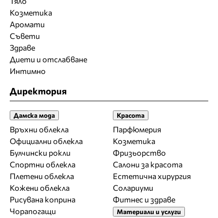
Тяло
Козметика
Аромати
Съвети
Здраве
Диети и отслабване
Интимно
Директория
Дамска мода
Красота
Връхни облекла
Парфюмерия
Официални облекла
Козметика
Булчински рокли
Фризьорство
Спортни облекла
Салони за красота
Плетени облекла
Естетична хирургия
Кожени облекла
Солариуми
Рисувана коприна
Фитнес и здраве
Чорапогащи
Материали и услуги