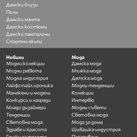
Дамски блузи
Поли
Дамски манта
Дамски костюми
Дамски панталони
Спортни екипи
Новини
Мода
Модни колекции
Дамска мода
Модни ревюта
Мъжка мода
Модна индустрия
Детска мода
Лайфстайл хроника
Модни тенденции
Манекени и модели
Колекции
Конкурси и награди
Интервю
Млади дизайнери
Модни съвети
Тенденции
Световна мода
Световна мода
Мода за дома
Здраве и красота
Шивашка индустрия
Грижи за тялото
Пазаруване