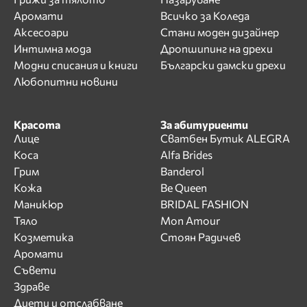
Аромати
Всичко за Коледа
Аксесоари
Стани моден дизайнер
Интимна мода
Дропшипинг на дрехи
Модни списания и книги
Български дамски дрехи
Любопитни новини
Красота
За абитуриенти
Лице
Сватбен Бутик ALEGRA
Коса
Alfa Brides
Грим
Banderol
Кожа
Be Queen
Маникюр
BRIDAL FASHION
Тяло
Mon Amour
Козметика
Стоян Радичев
Аромати
Съвети
Здраве
Диети и отслабване