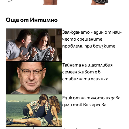
Още от Интимно
Заяждането - един от най-
често срещаните
проблеми при връзките
Тайната на щастливия
семеен живот е в
стабилната психика
Езикът на тялото издава
дали той ви харесва