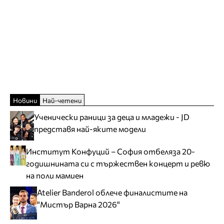
Новини
Най-четени
Ученически раници за деца и младежи - JD
представя най-яките модели
Институт Конфуций – София отбеляза 20-
годишнината си с тържествен концерт и ревю
на поли мамиен
Atelier Banderol облече финалистите на
"Мистър Варна 2026"