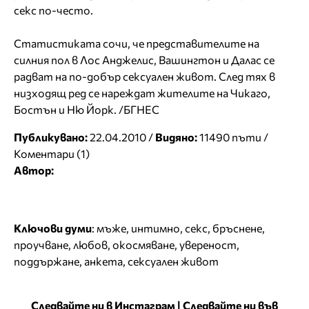
секс по-често.
Статистиката сочи, че представителите на
силния пол в Лос Анджелис, Вашингтон и Далас се
радват на по-добър сексуален живот. След тях в
низходящ ред се нареждат жителите на Чикаго,
Бостън и Ню Йорк. /БГНЕС
Публикувано:
22.04.2010 /
Видяно:
11490 пъти /
Коментари (1)
Автор:
Ключови думи
:
мъже
,
интимно
,
секс
,
бръснене
,
проучване
,
любов
,
окосмяване
,
увереност
,
поддържане
,
анкета
,
сексуален живот
Следвайте ни в Инстаграм
|
Следвайте ни във