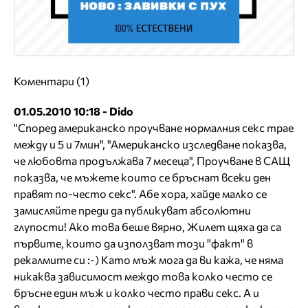
Коментари (1)
01.05.2010 10:18 - Dido
"Според американско проучване нормалния секс трае
между и 5 и 7мин", "Американско изследване показва,
че любовта продължава 7 месеца", Проучване в САЩ
показва, че мъжете които се бръснат всеки ден
правят по-често секс". Абе хора, хайде малко се
замисляйте преди да публикуват абсолютни
глупости! Ако това беше вярно, Жилет щяха да са
първите, които да използват този "факт" в
рекалмите си :-) Като мъж мога да ви кажа, че няма
никаква зависимост междо това колко често се
бръсне един мъж и колко често прави секс. А и