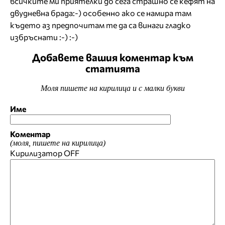
всичките ми приятелки до сега страшно се кефят на
двудневна брада:-) особенно ако се намира там
където аз предпочитам те да са винаги гладко
избръснати :-) :-)
Добавете вашия коментар към
статията
Моля пишете на кирилица и с малки букви
Име
Коментар
(моля, пишете на кирилица)
Кирилизатор
OFF