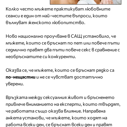
Колко често мъжете практикуват любовните
сеанси е един от най-честите въпроси, които
вълнуват женското любопитство.
Ново национално проучване в САЩ установило, че
мъжете, които се бръснат по пет или повече пъти
седмично правят два пъти повече секс в сравнение с
необръснатите си конкуренти.
Оказва се, че мъжете, които се бръснат рядко са
по-нещастни
и не се чувстват достатъчно
уверени.
Връзката между сексуалния живот и бръсненето
привлече вниманието на експерти, които твърдят,
че работата също оказва влияние. Направена
анкета установи, че мъжете, които ходят на
работа всеки ден, се бръснат всеки ден и правят