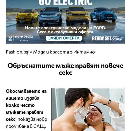
Fashion.bg
»
Мода и красота
»
Интимно
Обръснатите мъже правят повече
секс
Окосмяването на
лицето
издава
колко често
мъжете правят
секс
, показва ново
проучване в САЩ.