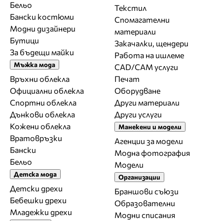
Бельо
Текстил
Бански костюми
Спомагателни
Модни дизайнери
материали
Бутици
Закачалки, щендери
За бъдещи майки
Работа на ишлеме
Мъжка мода
CAD/CAM услуги
Връхни облекла
Печат
Официални облекла
Оборудване
Спортни облекла
Други материали
Дънкови облекла
Други услуги
Кожени облекла
Манекени и модели
Вратовръзки
Агенции за модели
Бански
Модна фотография
Бельо
Модели
Детска мода
Организации
Детски дрехи
Браншови съюзи
Бебешки дрехи
Образователни
Младежки дрехи
Модни списания