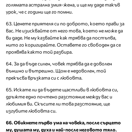
голямата астрална змия-жена, и ще му даде такъв
урок, че с години ще го помни.
63. Ценете приятеля си по доброто, което прави за
вас. Не изисквайте от него това, което не може да
ви даде. Не му казвайте как трябва да постъпва,
нито го коригирайте. Оставете го свободен да се
проявява както той разбира.
64. За да бъде силен, човек трябва да е доволен
външно и вътрешно. Щом е недоволен, той
прекъсва връзката си с любовта.
65. Искате ли да бъдете щастливи в любовта си,
дръжте едно почтено разстояние между вас и
любимия ви. Скъсите ли това разстояние, ще
изгубите любовта си.
66. Обикнете първо ума на човека, после сърцето
му, душата му, духа и най-после неговото тяло.