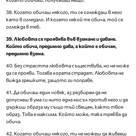
38. Когато обичаш някого, ти се оглеждаш в него
като в огледало. И когато някой те обича, той се
оглежда в теб.
39. Любовта се проявява във вземане и даване.
Който обича, предимно дава, а който е обичан,
предимно взема.
40. Без страстта любовта съществува, но не може
да се прояви. Тогава хората страдат. Любовта не
вижда грешките, защото ги поправя.
41. Да обичаш един човек, аз разбирам да не
допуснеш в ума си нито една мисъл против него и да
държиш образа му също тъй свещен, както твоя
образ. Това е максима. Който може, така трябва да
обича.
42. Когато обичаш някого, ти не можеш да живееш