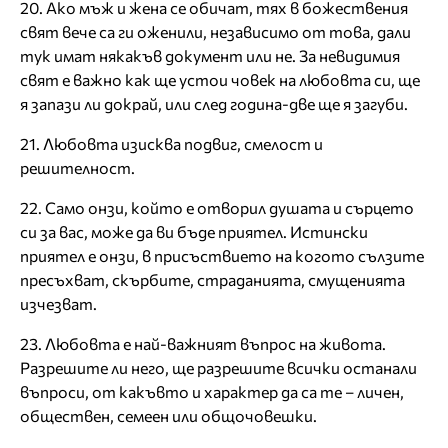
20. Ако мъж и жена се обичат, тях в божествения
свят вече са ги оженили, независимо от това, дали
тук имат някакъв документ или не. За невидимия
свят е важно как ще устои човек на любовта си, ще
я запази ли докрай, или след година-две ще я загуби.
21. Любовта изисква подвиг, смелост и
решителност.
22. Само онзи, който е отворил душата и сърцето
си за вас, може да ви бъде приятел. Истински
приятел е онзи, в присъствието на когото сълзите
пресъхват, скърбите, страданията, смущенията
изчезват.
23. Любовта е най-важният въпрос на живота.
Разрешите ли него, ще разрешите всички останали
въпроси, от какъвто и характер да са те – личен,
обществен, семеен или общочовешки.