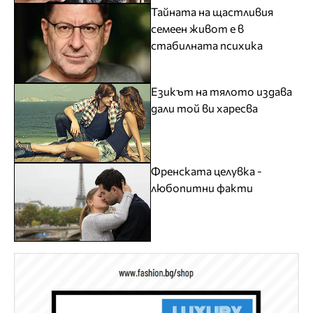
Тайната на щастливия
семеен живот е в
стабилната психика
Езикът на тялото издава
дали той ви харесва
Френската целувка -
любопитни факти