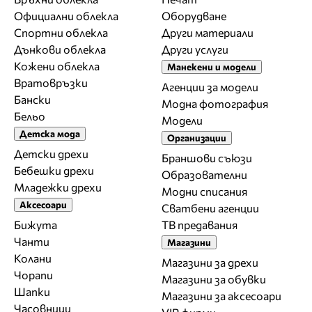
Официални облекла
Оборудване
Спортни облекла
Други материали
Дънкови облекла
Други услуги
Кожени облекла
Манекени и модели
Вратовръзки
Агенции за модели
Бански
Модна фотография
Бельо
Модели
Детска мода
Организации
Детски дрехи
Браншови съюзи
Бебешки дрехи
Образователни
Младежки дрехи
Модни списания
Аксесоари
Сватбени агенции
Бижута
ТВ предавания
Чанти
Магазини
Колани
Магазини за дрехи
Чорапи
Магазини за обувки
Шапки
Магазини за aксесоари
Часовници