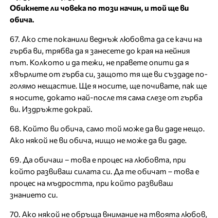
Обикнете ли човека по този начин, и той ще ви
обича.
67. Ако сте поканили веднъж любовта да се качи на
гърба ви, трябва да я занесете до края на нейния
път. Колкото и да тежи, не правете опити да я
хвърлите от гърба си, защото тя ще ви създаде по-
голямо нещастие. Ще я носите, ще почивате, пак ще
я носите, докато най-после тя сама слезе от гърба
ви. Издръжте докрай.
68. Който ви обича, само той може да ви даде нещо.
Ако някой не ви обича, нищо не може да ви даде.
69. Да обичаш – това е процес на любовта, при
който развиваш силата си. Да те обичат – това е
процес на мъдростта, при който развиваш
знанието си.
70. Ако някой не обръща внимание на твоята любов,