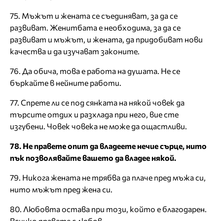
75. Мъжът и жената се съединяват, за да се
развиват. Женитбата е необходима, за да се
развиват и мъжът, и жената, да придобиват нови
качества и да изучават законите.
76. Да обича, това е работа на душата. Не се
бъркайте в нейните работи.
77. Спрете ли се под сянката на някой човек да
търсите отдих и разхлада при него, вие сте
изгубени. Човек човека не може да ощастливи.
78. Не правете опит да владеете нечие сърце, нито
пък позволявайте вашето да владее някой.
79. Никога жената не трябва да плаче пред мъжа си,
нито мъжът пред жена си.
80. Любовта остава при този, който е благодарен.
Всичко правете с любов.