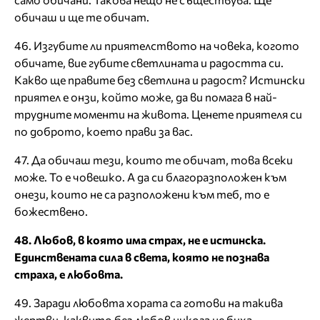
обичаш и ще те обичат.
46. Изгубите ли приятелството на човека, когото
обичате, вие губите светлината и радостта си.
Какво ще правите без светлина и радост? Истински
приятел е онзи, който може, да ви помага в най-
трудните моменти на живота. Ценете приятеля си
по доброто, което прави за вас.
47. Да обичаш тези, които те обичат, това всеки
може. То е човешко. А да си благоразположен към
онези, които не са разположени към теб, то е
божествено.
48. Любов, в която има страх, не е истинска.
Единствената сила в света, която не познава
страха, е любовта.
49. Заради любовта хората са готови на такива
жертви, каквито без любов никога не биха