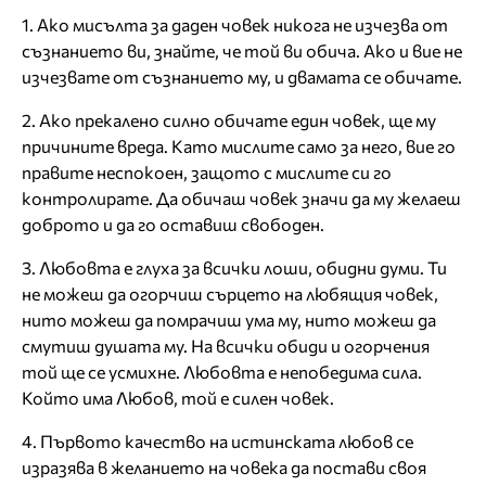
1. Ако мисълта за даден човек никога не изчезва от
съзнанието ви, знайте, че той ви обича. Ако и вие не
изчезвате от съзнанието му, и двамата се обичате.
2. Ако прекалено силно обичате един човек, ще му
причините вреда. Като мислите само за него, вие го
правите неспокоен, защото с мислите си го
контролирате. Да обичаш човек значи да му желаеш
доброто и да го оставиш свободен.
3. Любовта е глуха за всички лоши, обидни думи. Ти
не можеш да огорчиш сърцето на любящия човек,
нито можеш да помрачиш ума му, нито можеш да
смутиш душата му. На всички обиди и огорчения
той ще се усмихне. Любовта е непобедима сила.
Който има Любов, той е силен човек.
4. Първото качество на истинската любов се
изразява в желанието на човека да постави своя