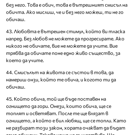
без него. Това е обич, това е вътрешният смисъл на
обичта. Ако мислиш, че и без него можеш, ти не го
обичаш.
43. Любовта е вътрешен стимул, който ви тласка
напред. Без любов не можете да прогресирате. Ако
никого не обичате, вие не можете да учите. Вие
трябва да обичате поне едно живо същество, за
което да учите.
44. Смисълът на живота се състои в това, да
намериш онзи, който те обича, и когото ти да
обичаш.
45. Който обича, той ще бъде поставен на
огнището да гори. Онези, които обича, ще се
топлят и осветяват. После те ще влязат в
огнището, а който е бил любящ, ще се топли. Като
не разбират този закон, хората очакват да бъдат
само обичани. Такова нещо не съществува. Ще