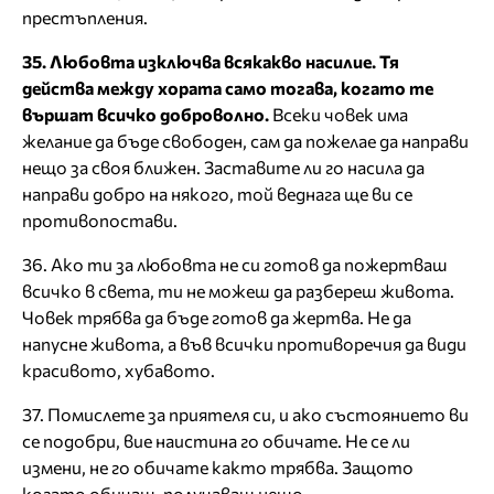
престъпления.
35. Любовта изключва всякакво насилие. Тя
действа между хората само тогава, когато те
вършат всичко доброволно.
Всеки човек има
желание да бъде свободен, сам да пожелае да направи
нещо за своя ближен. Заставите ли го насила да
направи добро на някого, той веднага ще ви се
противопостави.
36. Ако ти за любовта не си готов да пожертваш
всичко в света, ти не можеш да разбереш живота.
Човек трябва да бъде готов да жертва. Не да
напусне живота, а във всички противоречия да види
красивото, хубавото.
37. Помислете за приятеля си, и ако състоянието ви
се подобри, вие наистина го обичате. Не се ли
измени, не го обичате както трябва. Защото
когато обичаш, получаваш нещо.