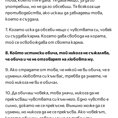
употребиш, но не да го обсебиш. Тя всякога ще
противодейства, ако искаш да завладееш това,
което е създала.
7. Когато иска да обсеби нещо с чувствата си, човек
си създава карма. Когато дава свобода на хората,
той се освобождава от своята карма.
8. Който истински обича, той никога не съжалява,
че обича и че не отговарят на любовта му.
9. Ако страдате от това, че някой не ви обича, че е
изменил любовта си към вас, трябва да знаете, че
той никога не ви е обичал.
10. Да обичаш човека, това значи, никога да не
прекъсваш чувствата си към него. Едно чувство е
силно, докато не се прекъсне. Външно може да се
измени, но никога да не се прекъсва. Ако човекът,
когото обичаш, говори лошо за тебе и ти