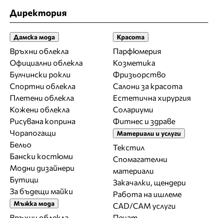
Директория
Дамска мода
Красота
Връхни облекла
Парфюмерия
Официални облекла
Козметика
Булчински рокли
Фризьорство
Спортни облекла
Салони за красота
Плетени облекла
Естетична хирургия
Кожени облекла
Солариуми
Рисувана коприна
Фитнес и здраве
Чорапогащи
Материали и услуги
Бельо
Текстил
Бански костюми
Спомагателни
Модни дизайнери
материали
Бутици
Закачалки, щендери
За бъдещи майки
Работа на ишлеме
Мъжка мода
CAD/CAM услуги
Връхни облекла
Печат