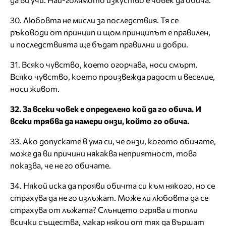
30. Любовта не мисли за последствия. Тя се
ръководи от принцип и щом принципът е правилен,
и последствията ще бъдат правилни и добри.
31. Всяко чувство, което огорчава, носи смърт.
Всяко чувство, което произвежда радост и веселие,
носи живот.
32. За всеки човек е определено кой да го обича. И
всеки трябва да намери онзи, който го обича.
33. Ако допускате в ума си, че онзи, когото обичате,
може да ви причини някаква неприятност, това
показва, че не го обичате.
34. Някой иска да прояви обичта си към някого, но се
страхува да не го излъжат. Може ли любовта да се
страхува от лъжата? Слънцето огрява и топли
всички същества, макар някои от тях да вършат