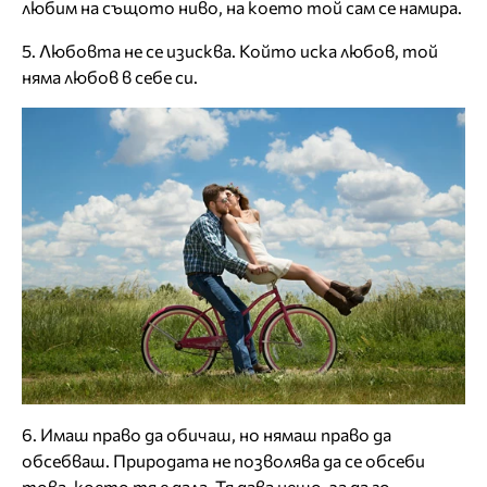
любим на същото ниво, на което той сам се намира.
5. Любовта не се изисква. Който иска любов, той
няма любов в себе си.
6. Имаш право да обичаш, но нямаш право да
обсебваш. Природата не позволява да се обсеби
това, което тя е дала. Тя дава нещо, за да го