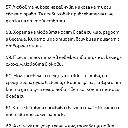
57. Любовта никога не ревнува, никога не търси
своето право! Тя прави човек привлекателен и не
държи на достойнството.
58. Хората на любовта носят в себе си мир, радост
и веселие. Където и да отидат, всички ги приемат с
отворени сърца.
59. Престъпността е в невежеството, че искаме да
сложим любовта в окови.
60. Няма по-велико нещо за човек от това, да
срещне една душа в света, с която да разговаря и от
която да получи нещо ново, светло, което тя носи
в себе си.
61. Кога любовта проявява своята сила? - Когато се
постави под силен натиск.
62. Ако мъжът удари една жена, тогава ще дойде