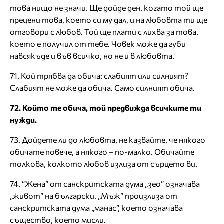
това нищо не значи. Ще дойде ден, когато той ще
прецени това, което си му дал, и на любовта ти ще
отговори с любов. Той ще плати с лихва за това,
което е получил от тебе. Човек може да губи
навсякъде и във всичко, но не и в любовта.
71. Кой трябва да обича: слабият или силният?
Слабият не може да обича. Само силният обича.
72. Който те обича, той предвижда всичките ти
нужди.
73. Дойдете ли до любовта, не казвайте, че някого
обичате повече, а някого – по-малко. Обичайте
толкова, колкото любов излиза от сърцето ви.
74. “Жена” от санскритската дума „зео” означава
„живот” на български. „Мъж” произлиза от
санскритската дума „манас”, което означава
същество, което мисли.