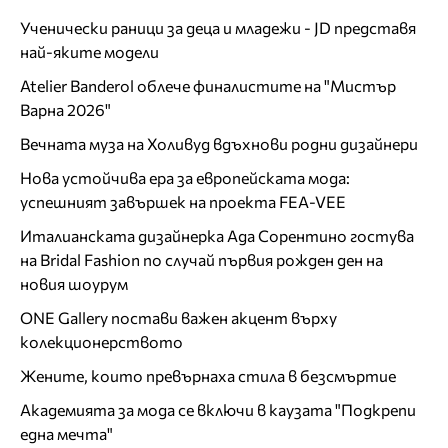
Ученически раници за деца и младежи - JD представя
най-яките модели
Atelier Banderol облече финалистите на "Мистър
Варна 2026"
Вечната муза на Холивуд вдъхнови родни дизайнери
Нова устойчива ера за европейската мода:
успешният завършек на проекта FEA-VEE
Италианската дизайнерка Ада Сорентино гостува
на Bridal Fashion по случай първия рожден ден на
новия шоурум
ONE Gallery постави важен акцент върху
колекционерството
Жените, които превърнаха стила в безсмъртие
Академията за мода се включи в каузата "Подкрепи
една мечта"