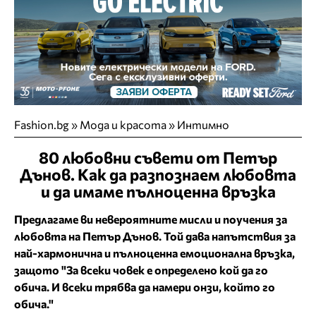
Fashion.bg
»
Мода и красота
»
Интимно
80 любовни съвети от Петър
Дънов. Как да разпознаем любовта
и да имаме пълноценна връзка
Предлагаме ви невероятните мисли и поучения за
любовта на Петър Дънов. Той дава напътствия за
най-хармонична и пълноценна емоционална връзка,
защото "За всеки човек е определено кой да го
обича. И всеки трябва да намери онзи, който го
обича."