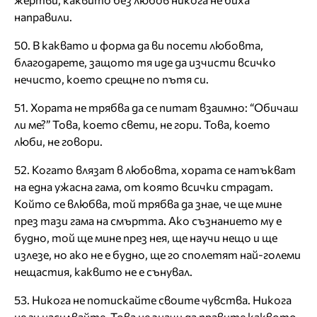
направили.
50. В каквато и форма да ви посети любовта,
благодарете, защото тя иде да изчисти всичко
нечисто, което срещне по пътя си.
51. Хората не трябва да се питат взаимно: “Обичаш
ли ме?” Това, което свети, не гори. Това, което
люби, не говори.
52. Когато влязат в любовта, хората се натъкват
на една ужасна гама, от която всички страдат.
Който се влюбва, той трябва да знае, че ще мине
през тази гама на смъртта. Ако съзнанието му е
будно, той ще мине през нея, ще научи нещо и ще
излезе, но ако не е будно, ще го сполетят най-големи
нещастия, каквито не е сънувал.
53. Никога не потискайте своите чувства. Никога
не ги насилвайте. Това не значи да правите каквото