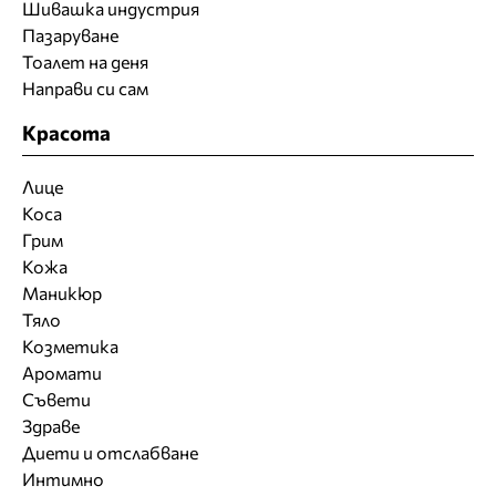
Шивашка индустрия
Пазаруване
Тоалет на деня
Направи си сам
Красота
Лице
Коса
Грим
Кожа
Маникюр
Тяло
Козметика
Аромати
Съвети
Здраве
Диети и отслабване
Интимно