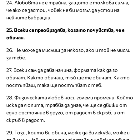
24. Любовта не е трайна, защото е толкова силна,
че ако се застои, човек не би могъл да устои на
нейните вибрации.
25. Всеки се преобразява, когато почувства, че е
обичан.
26. Не може да мислиш за някого, ако и той не мисли
за тебе.
27. Всеки сам да дава начина, формата как да го
обичат. Както обичаш, тъй ще те обичат. Както
постъпваш, така ще постъпват с теб.
28. Физическата любов носи големи промени. Който
иска да я опита, трябва да знае, че ще се движи от
едно състояние в друго, от радост в скръб, и от
скръб в радост.
29. Този, които ви обича, може да ви лекува, може и
да ви учи. Най-голямото изкуство е човек да обича.