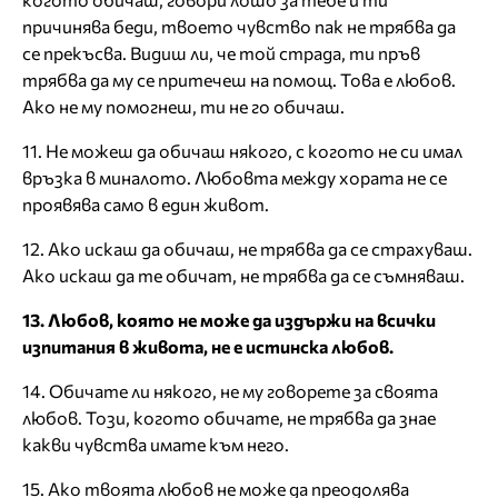
причинява беди, твоето чувство пак не трябва да
се прекъсва. Видиш ли, че той страда, ти пръв
трябва да му се притечеш на помощ. Това е любов.
Ако не му помогнеш, ти не го обичаш.
11. Не можеш да обичаш някого, с когото не си имал
връзка в миналото. Любовта между хората не се
проявява само в един живот.
12. Ако искаш да обичаш, не трябва да се страхуваш.
Ако искаш да те обичат, не трябва да се съмняваш.
13. Любов, която не може да издържи на всички
изпитания в живота, не е истинска любов.
14. Обичате ли някого, не му говорете за своята
любов. Този, когото обичате, не трябва да знае
какви чувства имате към него.
15. Ако твоята любов не може да преодолява