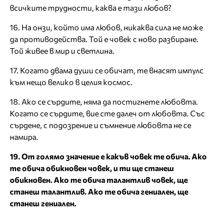
всичките трудности, каква е тази любов?
16. На онзи, който има любов, никаква сила не може
да противодейства. Той е човек с ново разбиране.
Той живее в мир и светлина.
17. Когато двама души се обичат, те внасят импулс
към нещо велико в целия космос.
18. Ако се сърдите, няма да постигнете любовта.
Когато се сърдите, вие сте далеч от любовта. Със
сърдене, с подозрение и съмнение любовта не се
намира.
19. От голямо значение е какъв човек те обича. Ако
те обича обикновен човек, и ти ще станеш
обикновен. Ако те обича талантлив човек, ще
станеш талантлив. Ако те обича гениален, ще
станеш гениален.