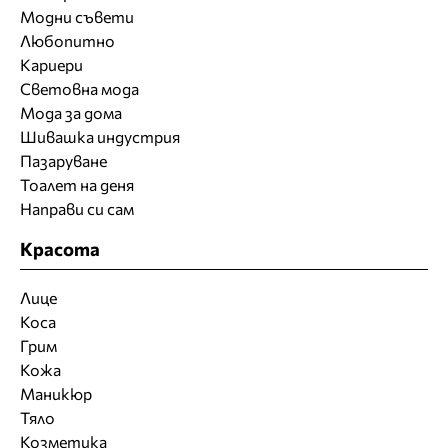
Модни съвети
Любопитно
Кариери
Световна мода
Мода за дома
Шивашка индустрия
Пазаруване
Тоалет на деня
Направи си сам
Красота
Лице
Коса
Грим
Кожа
Маникюр
Тяло
Козметика