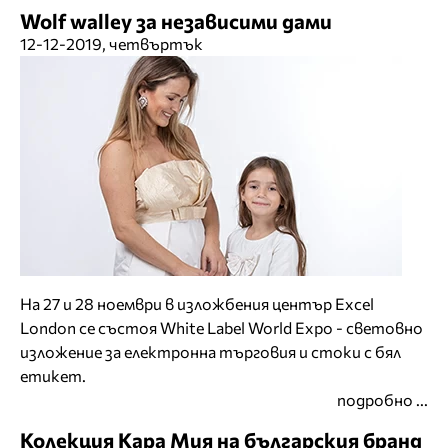
Wolf walley за независими дами
12-12-2019, четвъртък
На 27 и 28 ноември в изложбения център Excel
London се състоя White Label World Expo - световно
изложение за електронна търговия и стоки с бял
етикет.
подробно ...
Колекция Кара Мия на българския бранд