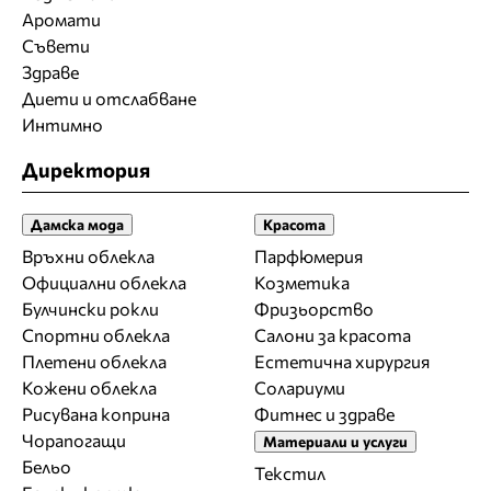
Аромати
Съвети
Здраве
Диети и отслабване
Интимно
Директория
Дамска мода
Красота
Връхни облекла
Парфюмерия
Официални облекла
Козметика
Булчински рокли
Фризьорство
Спортни облекла
Салони за красота
Плетени облекла
Естетична хирургия
Кожени облекла
Солариуми
Рисувана коприна
Фитнес и здраве
Чорапогащи
Материали и услуги
Бельо
Текстил