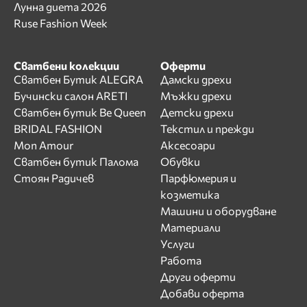
Лунна диета 2026
Ruse Fashion Week
Сватбени колекции
Оферти
Сватбен Бутик ALEGRA
Дамски дрехи
Бучински салон ARETI
Мъжки дрехи
Сватбен бутик Be Queen
Детски дрехи
BRIDAL FASHION
Текстил и прежди
Mon Amour
Аксесоари
Сватбен бутик Палома
Обувки
Стоян Радичев
Парфюмерия и
козметика
Машини и оборудване
Материали
Услуги
Работа
Други оферти
Добави оферта