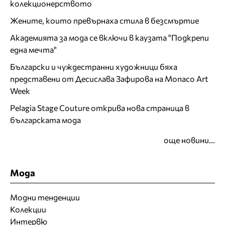
колекционерството
Жените, които превърнаха стила в безсмъртие
Академията за мода се включи в каузата "Подкрепи
една мечта"
Български и чуждестранни художници бяха
представени от Десислава Зафирова на Monaco Art
Week
Pelagia Stage Couture открива нова страница в
българската мода
още новини...
Мода
Модни тенденции
Колекции
Интервю