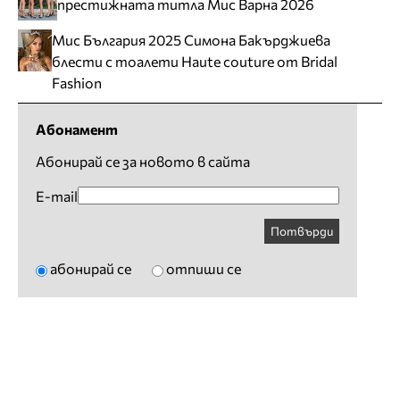
престижната титла Мис Варна 2026
Мис България 2025 Симона Бакърджиева
блести с тоалети Haute couture от Bridal
Fashion
Абонамент
Абонирай се за новото в сайта
E-mail
Потвърди
абонирай се
отпиши се