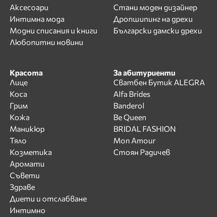
Аксесоари
Стани моден дизайнер
Интимна мода
Дропшипинг на дрехи
Модни списания и книги
Български дамски дрехи
Любопитни новини
Красота
За абитуриенти
Лице
Сватбен Бутик ALEGRA
Коса
Alfa Brides
Грим
Banderol
Кожа
Be Queen
Маникюр
BRIDAL FASHION
Тяло
Mon Amour
Козметика
Стоян Радичев
Аромати
Съвети
Здраве
Диети и отслабване
Интимно