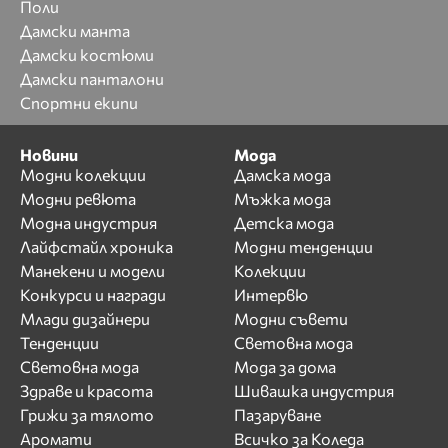
Поли
Дамски манта
Дамски костюми
Дамски панталони
Спортни екипи
Новини
Мода
Модни колекции
Дамска мода
Модни ревюта
Мъжка мода
Модна индустрия
Детска мода
Лайфстайл хроника
Модни тенденции
Манекени и модели
Колекции
Конкурси и награди
Интервю
Млади дизайнери
Модни съвети
Тенденции
Световна мода
Световна мода
Мода за дома
Здраве и красота
Шивашка индустрия
Грижи за тялото
Пазаруване
Аромати
Всичко за Коледа