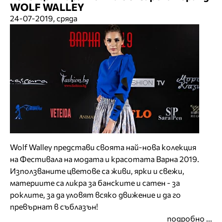
WOLF WALLEY
24-07-2019, сряда
Wolf Walley представи своята най-нова колекция
на Фестивала на модата и красотата Варна 2019.
Използваните цветове са живи, ярки и свежи,
материите са ликра за банските и сатен - за
роклите, за да уловят всяко движение и да го
превърнат в съблазън!
подробно ...