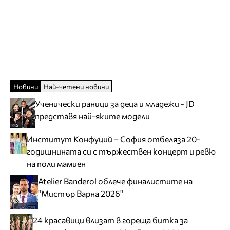
Новини
Най-четени новини
Ученически раници за деца и младежи - JD
представя най-яките модели
Институт Конфуций – София отбеляза 20-
годишнината си с тържествен концерт и ревю
на поли мамиен
Atelier Banderol облече финалистите на
"Мистър Варна 2026"
24 красавици влизат в гореща битка за