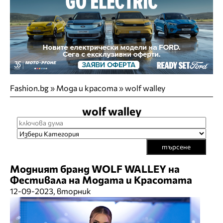
Fashion.bg
»
Мода и красота
»
wolf walley
wolf walley
търсене
Модният бранд WOLF WALLEY на
Фестивала на Модата и Красотата
12-09-2023, вторник