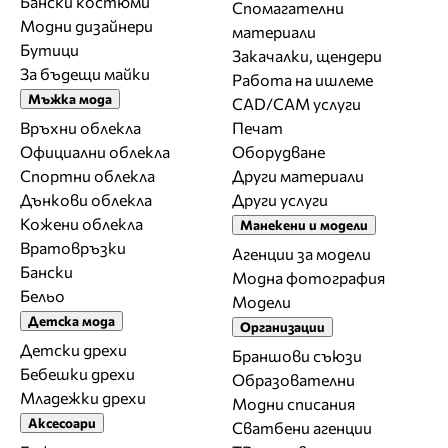
Бански костюми
Спомагателни
Модни дизайнери
материали
Бутици
Закачалки, щендери
За бъдещи майки
Работа на ишлеме
Мъжка мода
CAD/CAM услуги
Връхни облекла
Печат
Официални облекла
Оборудване
Спортни облекла
Други материали
Дънкови облекла
Други услуги
Кожени облекла
Манекени и модели
Вратовръзки
Агенции за модели
Бански
Модна фотография
Бельо
Модели
Детска мода
Организации
Детски дрехи
Браншови съюзи
Бебешки дрехи
Образователни
Младежки дрехи
Модни списания
Аксесоари
Сватбени агенции