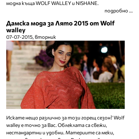
модна къща WOLF WALLEY и NISHANE.
подробно ...
Дамска мода за Лято 2015 от Wolf
walley
07-07-2015, вторник
Искате нещо различно за този горещ сезон? Wolf
walley е точно за Вас. Облеклата са свежи,
нестандартни и удобни. Материите са меки,