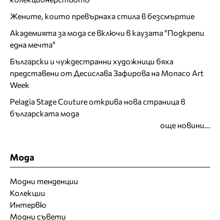
Жените, които превърнаха стила в безсмъртие
Академията за мода се включи в каузата "Подкрепи
една мечта"
Български и чуждестранни художници бяха
представени от Десислава Зафирова на Monaco Art
Week
Pelagia Stage Couture открива нова страница в
българската мода
още новини...
Мода
Модни тенденции
Колекции
Интервю
Модни съвети