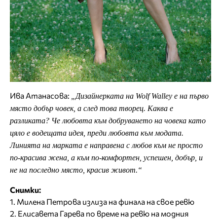
Ива Атанасова:
„
Дизайнерката на W
o
lf Walley е на първо
място добър човек, а след това творец. Каква е
разликата? Че любовта към добруването на човека като
цяло е водещата идея, преди любовта към модата.
Линията на марката е направена с любов към не просто
по-красива жена, а към по-комфортен, успешен, добър, и
не на последно място, красив живот.
“
Снимки:
1. Милена Петрова излиза на финала на свое ревю
2. Елисавета Гарева по време на ревю на модния