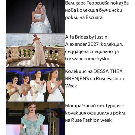
Велизара Георгиева показва
нова колекция булчински
рокли на Escuara
Alfa Brides by Justin
Alexander 2027: колекция,
създадена специално за
българските булки
Колекция на DESSA THEA
BRENJENS на Ruse Fashion
Week
Бюшра Чанай от Турция с
колекция официални рокли
на Ruse Fashion week