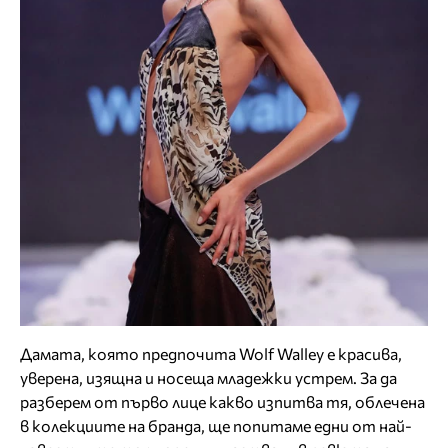
Дамата, която предпочита Wolf Walley е красива,
уверена, изящна и носеща младежки устрем. За да
разберем от първо лице какво изпитва тя, облечена
в колекциите на бранда, ще попитаме едни от най-