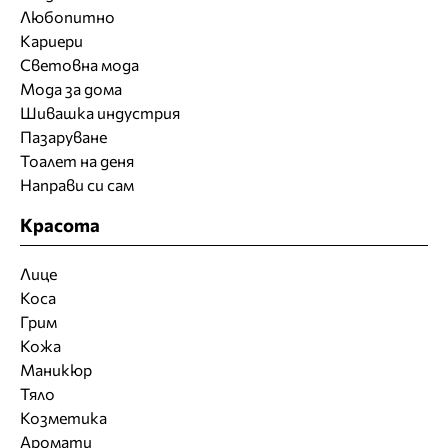
Любопитно
Кариери
Световна мода
Мода за дома
Шивашка индустрия
Пазаруване
Тоалет на деня
Направи си сам
Красота
Лице
Коса
Грим
Кожа
Маникюр
Тяло
Козметика
Аромати