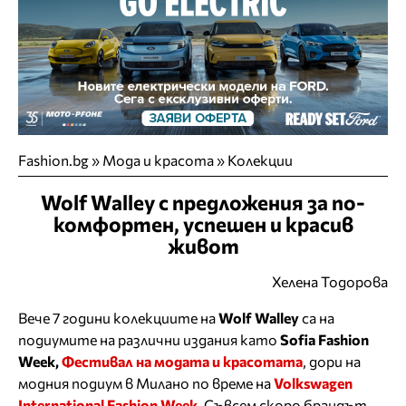
Fashion.bg
»
Мода и красота
»
Колекции
Wolf Walley с предложения за по-
комфортен, успешен и красив
живот
Хелена Тодорова
Вече 7 години колекциите на
Wolf Walley
са на
подиумите на различни издания като
Sofia Fashion
Week,
Фестивал на модата и красотата
, дори на
модния подиум в Милано по време на
Volkswagen
International Fashion Week
. Съвсем скоро брандът