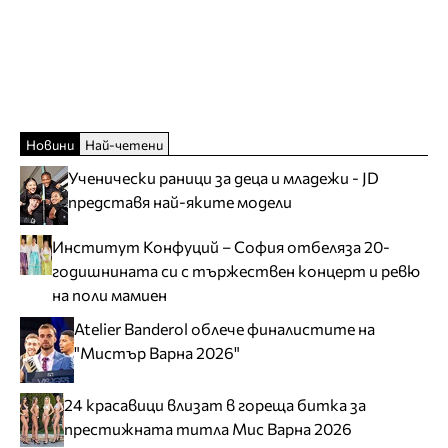
Новини
Най-четени
Ученически раници за деца и младежи - JD
представя най-яките модели
Институт Конфуций – София отбеляза 20-
годишнината си с тържествен концерт и ревю
на поли мамиен
Atelier Banderol облече финалистите на
"Мистър Варна 2026"
24 красавици влизат в гореща битка за
престижната титла Мис Варна 2026