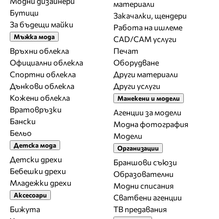
Модни дизайнери
материали
Бутици
Закачалки, щендери
За бъдещи майки
Работа на ишлеме
Мъжка мода
CAD/CAM услуги
Връхни облекла
Печат
Официални облекла
Оборудване
Спортни облекла
Други материали
Дънкови облекла
Други услуги
Кожени облекла
Манекени и модели
Вратовръзки
Агенции за модели
Бански
Модна фотография
Бельо
Модели
Детска мода
Организации
Детски дрехи
Браншови съюзи
Бебешки дрехи
Образователни
Младежки дрехи
Модни списания
Аксесоари
Сватбени агенции
Бижута
ТВ предавания