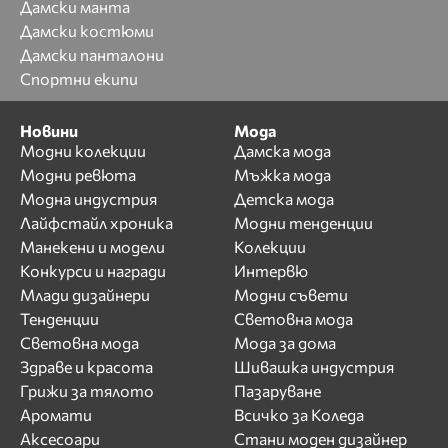
Дамски манта
Дамски костюми
Дамски панталони
Спортни екипи
Новини
Мода
Модни колекции
Дамска мода
Модни ревюта
Мъжка мода
Модна индустрия
Детска мода
Лайфстайл хроника
Модни тенденции
Манекени и модели
Колекции
Конкурси и награди
Интервю
Млади дизайнери
Модни съвети
Тенденции
Световна мода
Световна мода
Мода за дома
Здраве и красота
Шивашка индустрия
Грижи за тялото
Пазаруване
Аромати
Всичко за Коледа
Аксесоари
Стани моден дизайнер