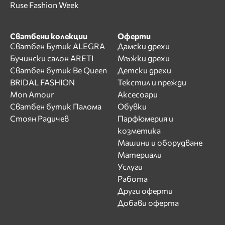
Ruse Fashion Week
Сватбени колекции
Оферти
Сватбен Бутик ALEGRA
Дамски дрехи
Бучински салон ARETI
Мъжки дрехи
Сватбен бутик Be Queen
Детски дрехи
BRIDAL FASHION
Текстил и прежди
Mon Amour
Аксесоари
Сватбен бутик Палома
Обувки
Стоян Радичев
Парфюмерия и
козметика
Машини и оборудване
Материали
Услуги
Работа
Други оферти
Добави оферта