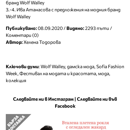
бранд Wolf Walley
3.-4. Ива Атанасова с предложения на модния бранд
Wolf Walley
Публикувано:
08.09.2020 /
Видяно:
2293 пъти /
Коментари (0)
Автор:
Хелена Тодорова
Ключови думи
:
Wolf Walley
,
дамска мода
,
Sofia Fashion
Week
,
Фестивал на модата и красотата
,
мода
,
колекция
Следвайте ни в Инстаграм
|
Следвайте ни във
Facebook