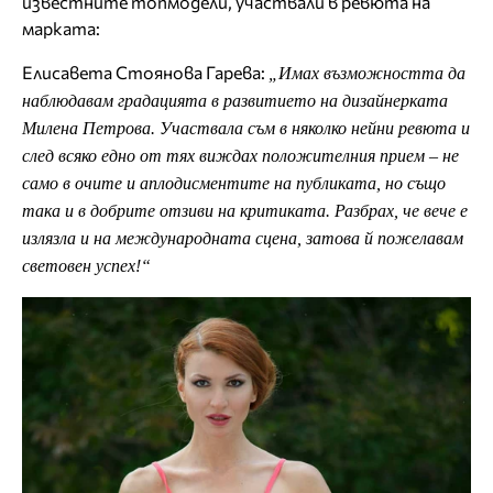
известните топмодели, участвали в ревюта на
марката:
Елисавета Стоянова Гарева:
„Имах възможността да
наблюдавам градацията в развитието на дизайнерката
Милена Петрова. Участвала съм в няколко нейни ревюта и
след всяко едно от тях виждах положителния прием – не
само в очите и аплодисментите на публиката, но също
така и в добрите отзиви на критиката. Разбрах, че вече е
излязла и на международната сцена, затова й пожелавам
световен успех!“