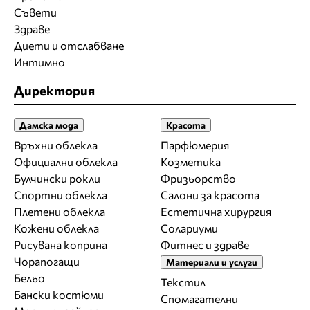
Съвети
Здраве
Диети и отслабване
Интимно
Директория
Дамска мода
Красота
Връхни облекла
Парфюмерия
Официални облекла
Козметика
Булчински рокли
Фризьорство
Спортни облекла
Салони за красота
Плетени облекла
Естетична хирургия
Кожени облекла
Солариуми
Рисувана коприна
Фитнес и здраве
Чорапогащи
Материали и услуги
Бельо
Текстил
Бански костюми
Спомагателни