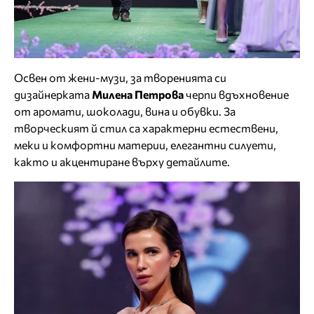
Освен от жени-музи, за творенията си
дизайнерката
Милена Петрова
черпи вдъхновение
от аромати, шоколади, вина и обувки. За
творческият й стил са характерни естествени,
меки и комфортни материи, елегантни силуети,
както и акцентиране върху детайлите.