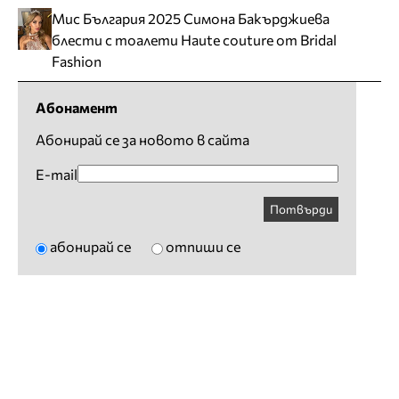
Мис България 2025 Симона Бакърджиева
блести с тоалети Haute couture от Bridal
Fashion
Абонамент
Абонирай се за новото в сайта
E-mail
Потвърди
абонирай се
отпиши се