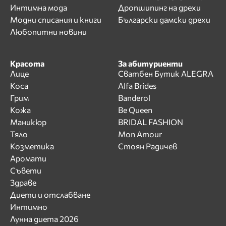
Интимна мода
Дропшипинг на дрехи
Модни списания и книги
Български дамски дрехи
Любопитни новини
Красота
За абитуриенти
Лице
Сватбен Бутик ALEGRA
Коса
Alfa Brides
Грим
Banderol
Кожа
Be Queen
Маникюр
BRIDAL FASHION
Тяло
Mon Amour
Козметика
Стоян Радичев
Аромати
Съвети
Здраве
Диети и отслабване
Интимно
Лунна диета 2026