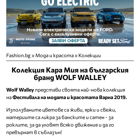
Fashion.bg
»
Мода и красота
»
Колекции
Колекция Кара Мия на българския
бранд WOLF WALLEY
Wolf Walley
представи своята най-нова колекция
на
Фестивала на модата и красотата Варна 2019.
Използваните цветове са живи, ярки и свежи,
материите са ликра за банските и сатен - за
роклите, за да уловят всяко движение и да го
превърнат в съблазън!