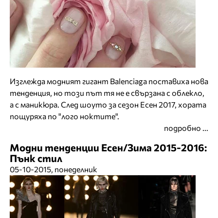
Изглежда модният гигант Balenciaga поставиха нова
тенденция, но този път тя не е свързана с облекло,
а с маникюра. След шоуто за сезон Есен 2017, хората
пощуряха по "лого ноктите".
подробно ...
Модни тенденции Есен/Зима 2015-2016:
Пънк стил
05-10-2015, понеделник