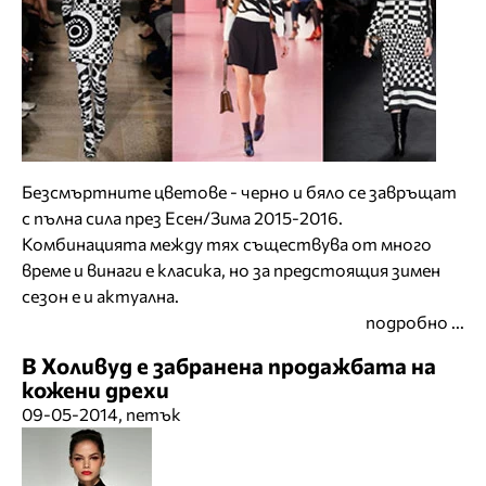
Безсмъртните цветове - черно и бяло се завръщат
с пълна сила през Есен/Зима 2015-2016.
Комбинацията между тях съществува от много
време и винаги е класика, но за предстоящия зимен
сезон е и актуална.
подробно ...
В Холивуд е забранена продажбата на
кожени дрехи
09-05-2014, петък