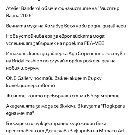
Atelier Banderol облече финалистите на "Мистър
Варна 2026"
Вечната муза на Холивуд вдъхнови родни дизайнери
Нова устойчива ера за европейската мода:
успешният завършек на проекта FEA-VEE
Италианската дизайнерка Ада Сорентино гостува
на Bridal Fashion по случай първия рожден ден на
новия шоурум
ONE Gallery постави важен акцент върху
колекционерството
Жените, които превърнаха стила в безсмъртие
Академията за мода се включи в каузата "Подкрепи
една мечта"
Български и чуждестранни художници бяха
представени от Десислава Зафирова на Monaco Art