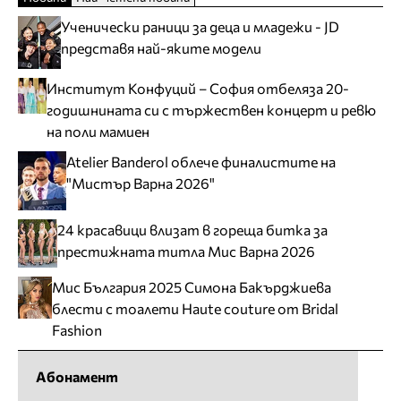
Ученически раници за деца и младежи - JD
представя най-яките модели
Институт Конфуций – София отбеляза 20-
годишнината си с тържествен концерт и ревю
на поли мамиен
Atelier Banderol облече финалистите на
"Мистър Варна 2026"
24 красавици влизат в гореща битка за
престижната титла Мис Варна 2026
Мис България 2025 Симона Бакърджиева
блести с тоалети Haute couture от Bridal
Fashion
Абонамент