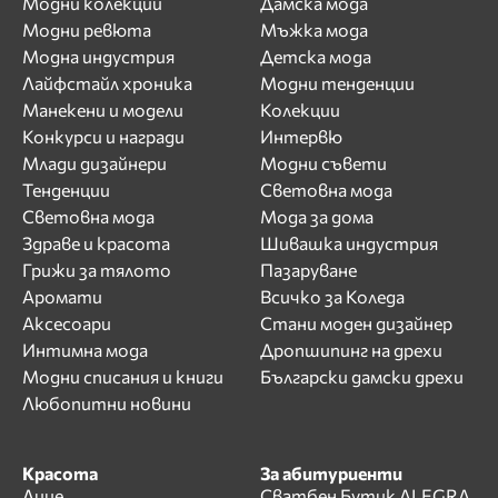
Модни колекции
Дамска мода
Модни ревюта
Мъжка мода
Модна индустрия
Детска мода
Лайфстайл хроника
Модни тенденции
Манекени и модели
Колекции
Конкурси и награди
Интервю
Млади дизайнери
Модни съвети
Тенденции
Световна мода
Световна мода
Мода за дома
Здраве и красота
Шивашка индустрия
Грижи за тялото
Пазаруване
Аромати
Всичко за Коледа
Аксесоари
Стани моден дизайнер
Интимна мода
Дропшипинг на дрехи
Модни списания и книги
Български дамски дрехи
Любопитни новини
Красота
За абитуриенти
Лице
Сватбен Бутик ALEGRA