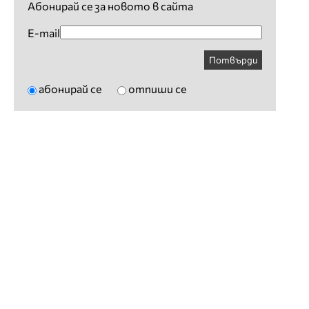
Абонирай се за новото в сайта
E-mail
Потвърди
абонирай се
отпиши се