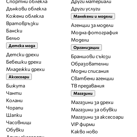
Спортни облекла
Други материали
Дънкови облекла
Други услуги
Кожени облекла
Манекени и модели
Вратовръзки
Агенции за модели
Бански
Модна фотография
Бельо
Модели
Детска мода
Организации
Детски дрехи
Браншови съюзи
Бебешки дрехи
Образователни
Младежки дрехи
Модни списания
Аксесоари
Сватбени агенции
Бижута
ТВ предавания
Чанти
Магазини
Колани
Магазини за дрехи
Чорапи
Магазини за обувки
Шапки
Магазини за aксесоари
Часовници
VIP фирми
Обувки
Какво ново
Други аксесоари