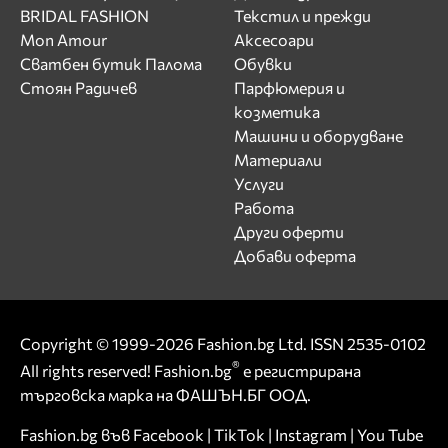
BRIDAL FASHION
Текстил и прежди
Mon Amour
Аксесоари
Сватбен бутик Палома
Обувки
Стоян Радичев
Парфюмерия и
козметика
Машини и оборудване
Материали
Услуги
Работа
Други оферти
Добави оферта
Copyright © 1999-2026 Fashion.bg Ltd. ISSN 2535-0102
®
All rights reserved! Fashion.bg
е регистрирана
търговска марка на ФАШЪН.БГ ООД.
Fashion.bg във
Facebook
|
TikTok
|
Instagram
|
You Tube