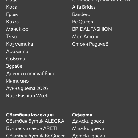
Коса
Alfa Brides
Грим
Banderol
Кожа
Be Queen
Маникюр
BRIDAL FASHION
Тяло
Mon Amour
Козметика
Стоян Радичев
Аромати
Съвети
Здраве
Диети и отслабване
Интимно
Лунна диета 2026
Ruse Fashion Week
Сватбени колекции
Оферти
Сватбен Бутик ALEGRA
Дамски дрехи
Бучински салон ARETI
Мъжки дрехи
Сватбен бутик Be Queen
Детски дрехи