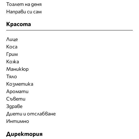
Тоалет на деня
Направи си сам
Красота
Лице
Коса
Грим
Кожа
Маникюр
Тяло
Козметика
Аромати
Съвети
Здраве
Диети и отслабване
Интимно
Директория