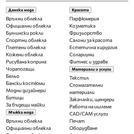
Дамска мода
Красота
Връхни облекла
Парфюмерия
Официални облекла
Козметика
Булчински рокли
Фризьорство
Спортни облекла
Салони за красота
Плетени облекла
Естетична хирургия
Кожени облекла
Солариуми
Рисувана коприна
Фитнес и здраве
Чорапогащи
Материали и услуги
Бельо
Текстил
Бански костюми
Спомагателни
Модни дизайнери
материали
Бутици
Закачалки, щендери
За бъдещи майки
Работа на ишлеме
Мъжка мода
CAD/CAM услуги
Връхни облекла
Печат
Официални облекла
Оборудване