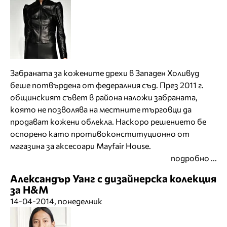
Забраната за кожените дрехи в Западен Холивуд
беше потвърдена от федералния съд. През 2011 г.
общинският съвет в района наложи забраната,
която не позволява на местните търговци да
продават кожени облекла. Наскоро решението бе
оспорено като противоконституционно от
магазина за аксесоари Mayfair House.
подробно ...
Александър Уанг с дизайнерска колекция
за H&M
14-04-2014, понеделник