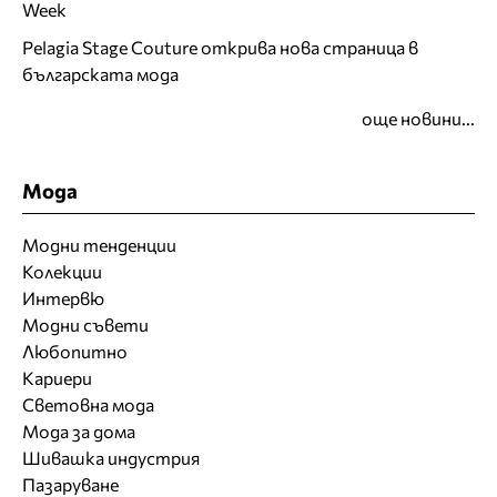
Week
Pelagia Stage Couture открива нова страница в
българската мода
още новини...
Мода
Модни тенденции
Колекции
Интервю
Модни съвети
Любопитно
Кариери
Световна мода
Мода за дома
Шивашка индустрия
Пазаруване