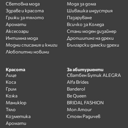
Световна мода
Мода за дома
Здраве и красота
Шивашка индустрия
Грижи за тялото
Пазаруване
Аромати
Всичко за Коледа
Аксесоари
Стани моден дизайнер
Интимна мода
Дропшипинг на дрехи
Модни списания и книги
Български дамски дрехи
Любопитни новини
Красота
За абитуриенти
Лице
Сватбен Бутик ALEGRA
Коса
Alfa Brides
Грим
Banderol
Кожа
Be Queen
Маникюр
BRIDAL FASHION
Тяло
Mon Amour
Козметика
Стоян Радичев
Аромати