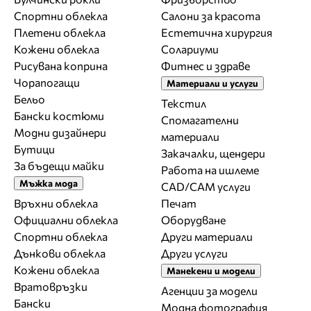
Спортни облекла
Салони за красота
Плетени облекла
Естетична хирургия
Кожени облекла
Солариуми
Рисувана коприна
Фитнес и здраве
Чорапогащи
Материали и услуги
Бельо
Текстил
Бански костюми
Спомагателни
Модни дизайнери
материали
Бутици
Закачалки, щендери
За бъдещи майки
Работа на ишлеме
Мъжка мода
CAD/CAM услуги
Връхни облекла
Печат
Официални облекла
Оборудване
Спортни облекла
Други материали
Дънкови облекла
Други услуги
Кожени облекла
Манекени и модели
Вратовръзки
Агенции за модели
Бански
Модна фотография