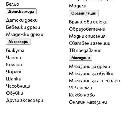
Бельо
Модели
Детска мода
Организации
Детски дрехи
Браншови съюзи
Бебешки дрехи
Образователни
Младежки дрехи
Модни списания
Аксесоари
Сватбени агенции
Бижута
ТВ предавания
Чанти
Магазини
Колани
Магазини за дрехи
Чорапи
Магазини за обувки
Шапки
Магазини за aксесоари
Часовници
VIP фирми
Обувки
Какво ново
Други аксесоари
Онлайн магазини