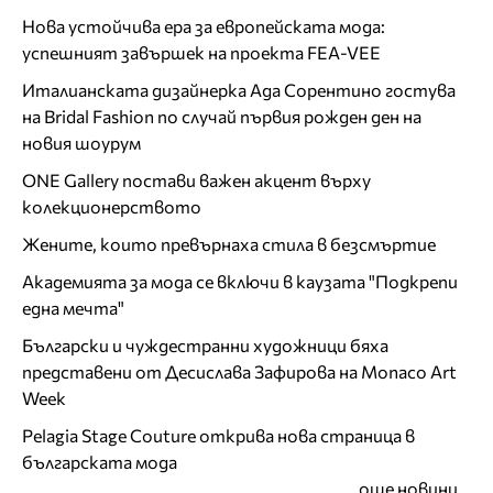
Нова устойчива ера за европейската мода:
успешният завършек на проекта FEA-VEE
Италианската дизайнерка Ада Сорентино гостува
на Bridal Fashion по случай първия рожден ден на
новия шоурум
ONE Gallery постави важен акцент върху
колекционерството
Жените, които превърнаха стила в безсмъртие
Академията за мода се включи в каузата "Подкрепи
една мечта"
Български и чуждестранни художници бяха
представени от Десислава Зафирова на Monaco Art
Week
Pelagia Stage Couture открива нова страница в
българската мода
още новини...