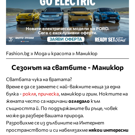
Fashion.bg
»
Мода и красота
»
Маникюр
Сезонът на сватбите - Маникюр
Сватбата чука на вратата?
Време е да се заемете с най-важните неща за една
булка -
рокля
,
прическа
, маникюр и грим. Ноктите на
жената често са наричани
огледало
към
същността й. По поддържаните ви ръце, човек
може да разбере вашата природа.
Разровихме се из дълбините на Интернет
пространството и си набелязахме
някои интересни