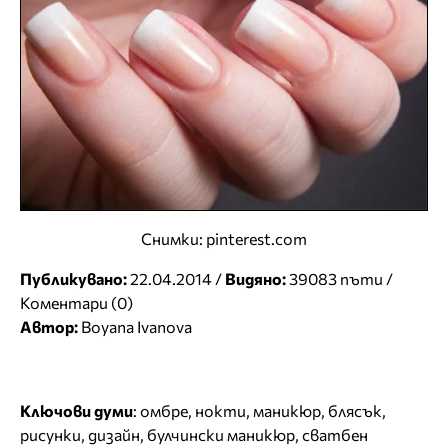
Снимки: pinterest.com
Публикувано:
22.04.2014 /
Видяно:
39083 пъти /
Коментари (0)
Автор:
Boyana Ivanova
Ключови думи
:
омбре
,
нокти
,
маникюр
,
блясък
,
рисунки
,
дизайн
,
булчински маникюр
,
сватбен