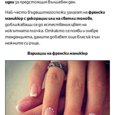
идеи
за предстоящия вълшебен ден.
Най-често бъдещитегоспожи залагат на
френски
маникюр с декорации или на светли тонове
,
доближаващи се до естествения цвят на
нокътната плочка. Откакто се появи и омбре
тенденцията, дамите добавят още блясък към
нежните си ръце.
Вариации на френски маникюр