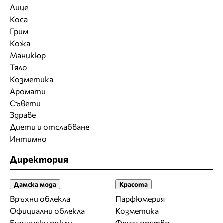
Лице
Коса
Грим
Кожа
Маникюр
Тяло
Козметика
Аромати
Съвети
Здраве
Диети и отслабване
Интимно
Директория
Дамска мода
Красота
Връхни облекла
Парфюмерия
Официални облекла
Козметика
Булчински рокли
Фризьорство