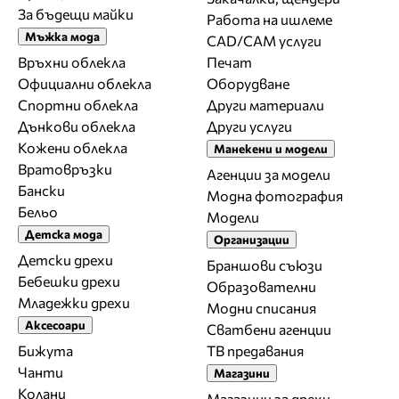
За бъдещи майки
Работа на ишлеме
Мъжка мода
CAD/CAM услуги
Връхни облекла
Печат
Официални облекла
Оборудване
Спортни облекла
Други материали
Дънкови облекла
Други услуги
Кожени облекла
Манекени и модели
Вратовръзки
Агенции за модели
Бански
Модна фотография
Бельо
Модели
Детска мода
Организации
Детски дрехи
Браншови съюзи
Бебешки дрехи
Образователни
Младежки дрехи
Модни списания
Аксесоари
Сватбени агенции
Бижута
ТВ предавания
Чанти
Магазини
Колани
Магазини за дрехи