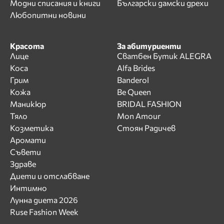
Модни списания и книги
Български дамски дрехи
Любопитни новини
Красота
За абитуриенти
Лице
Сватбен Бутик ALEGRA
Коса
Alfa Brides
Грим
Banderol
Кожа
Be Queen
Маникюр
BRIDAL FASHION
Тяло
Mon Amour
Козметика
Стоян Радичев
Аромати
Съвети
Здраве
Диети и отслабване
Интимно
Лунна диета 2026
Ruse Fashion Week