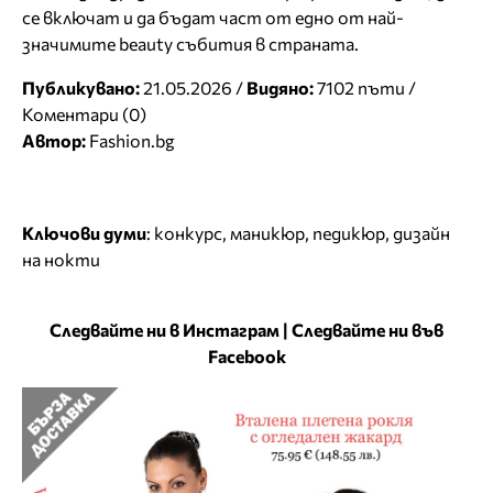
се включат и да бъдат част от едно от най-
значимите beauty събития в страната.
Публикувано:
21.05.2026 /
Видяно:
7102 пъти /
Коментари (0)
Автор:
Fashion.bg
Ключови думи
:
конкурс
,
маникюр
,
педикюр
,
дизайн
на нокти
Следвайте ни в Инстаграм
|
Следвайте ни във
Facebook