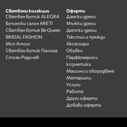
Сватбени колекции
Оферти
Сватбен Бутик ALEGRA
Дамски дрехи
Бучински салон ARETI
Мъжки дрехи
Сватбен бутик Be Queen
Детски дрехи
BRIDAL FASHION
Текстил и прежди
Mon Amour
Аксесоари
Сватбен бутик Палома
Обувки
Стоян Радичев
Парфюмерия и
козметика
Машини и оборудване
Материали
Услуги
Работа
Други оферти
Добави оферта