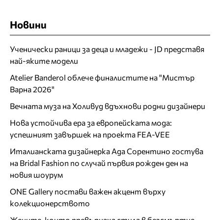
Новини
Ученически раници за деца и младежи - JD представя
най-яките модели
Atelier Banderol облече финалистите на "Мистър
Варна 2026"
Вечната муза на Холивуд вдъхнови родни дизайнери
Нова устойчива ера за европейската мода:
успешният завършек на проекта FEA-VEE
Италианската дизайнерка Ада Сорентино гостува
на Bridal Fashion по случай първия рожден ден на
новия шоурум
ONE Gallery постави важен акцент върху
колекционерството
Жените, които превърнаха стила в безсмъртие