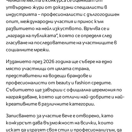
утвърдено жури от доказани специалисти в
индустрията – професионалисти с дългогодишен
опит, международни участия и принос към
развитието на нейл изкуството. Връчва се и
„награда на публиката“, която се определя след
гласуване на последователите на участниците в
социалните мрежи.
Изданието през 2026 година ще събере на едно
място участници от цялата страна,
представители на водещи брандове и
професионалисти от beauty и fashion средите.
Събитието ще завърши с официална церемония по
награждаване, която ще отличи най-добрите и най-
креативните в различните категории.
Записването за участие вече е отворено, като
конкурсът дава възможност на всички, които
искат да изразят своя стил и професионализъм, да