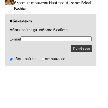
блести с тоалети Haute couture от Bridal
Fashion
Абонамент
Абонирай се за новото в сайта
E-mail
Потвърди
абонирай се
отпиши се