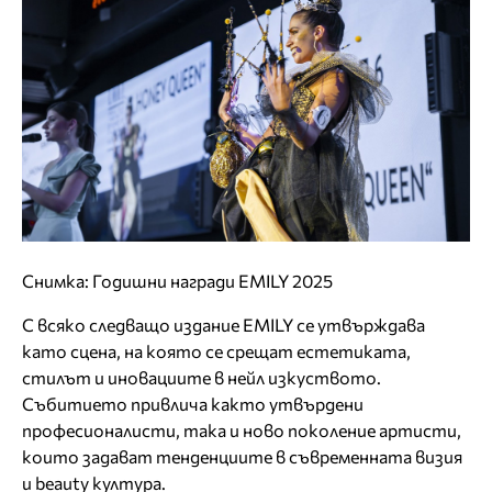
Снимка: Годишни награди EMILY 2025
С всяко следващо издание EMILY се утвърждава
като сцена, на която се срещат естетиката,
стилът и иновациите в нейл изкуството.
Събитието привлича както утвърдени
професионалисти, така и ново поколение артисти,
които задават тенденциите в съвременната визия
и beauty култура.