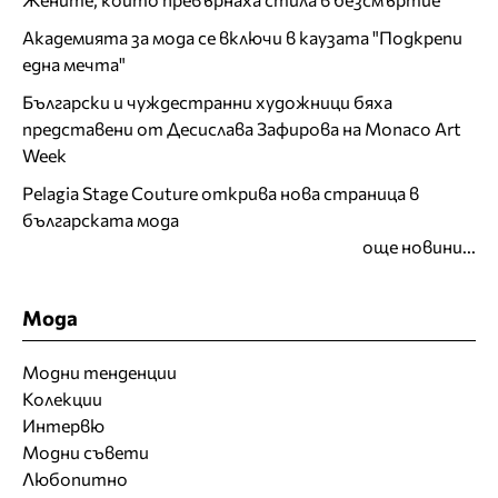
Академията за мода се включи в каузата "Подкрепи
една мечта"
Български и чуждестранни художници бяха
представени от Десислава Зафирова на Monaco Art
Week
Pelagia Stage Couture открива нова страница в
българската мода
още новини...
Мода
Модни тенденции
Колекции
Интервю
Модни съвети
Любопитно