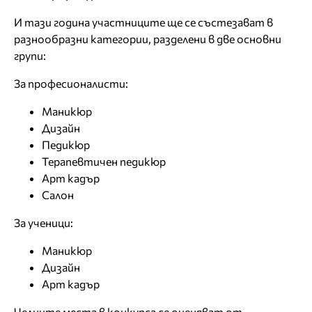
И тази година участниците ще се състезават в
разнообразни категории, разделени в две основни
групи:
За професионалисти:
Маникюр
Дизайн
Педикюр
Терапевтичен педикюр
Арт кадър
Салон
За ученици:
Маникюр
Дизайн
Арт кадър
Челните места в конкурса се оценяват от