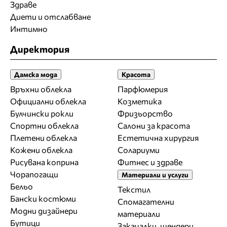
Здраве
Диети и отслабване
Интимно
Директория
Дамска мода
Красота
Връхни облекла
Парфюмерия
Официални облекла
Козметика
Булчински рокли
Фризьорство
Спортни облекла
Салони за красота
Плетени облекла
Естетична хирургия
Кожени облекла
Солариуми
Рисувана коприна
Фитнес и здраве
Чорапогащи
Материали и услуги
Бельо
Текстил
Бански костюми
Спомагателни
Модни дизайнери
материали
Бутици
Закачалки, щендери