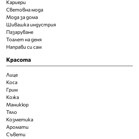
Кариери
Световна мода
Мода за дома
Шивашка индустрия
Пазаруване
Тоалет на деня
Направи си сам
Красота
Лице
Коса
Грим
Кожа
Маникюр
Тяло
Козметика
Аромати
Съвети