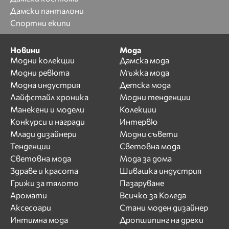
Дамски панталони
Спортни екипи
Новини
Мода
Модни колекции
Дамска мода
Модни ревюта
Мъжка мода
Модна индустрия
Детска мода
Лайфстайл хроника
Модни тенденции
Манекени и модели
Колекции
Конкурси и награди
Интервю
Млади дизайнери
Модни съвети
Тенденции
Световна мода
Световна мода
Мода за дома
Здраве и красота
Шивашка индустрия
Грижи за тялото
Пазаруване
Аромати
Всичко за Коледа
Аксесоари
Стани моден дизайнер
Интимна мода
Дропшипинг на дрехи