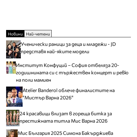
Новини
Най-четени
Ученически раници за деца и младежи - JD
представя най-яките модели
Институт Конфуций – София отбеляза 20-
годишнината си с тържествен концерт и ревю
на поли мамиен
Atelier Banderol облече финалистите на
"Мистър Варна 2026"
24 красавици влизат в гореща битка за
престижната титла Мис Варна 2026
Мис България 2025 Симона Бакърджиева