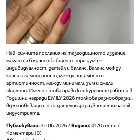
Най-силните послания на тазгодишното издание
могат да бъдат обобщени с три думи –
индивидуалност, детайл и баланс. Баланс между
класика и модерност, между носимост и
артистичност, между минимализъм и смели
акценти. Именно това прави конкурсните работи в
Годишни награди EMILY 2026 толкова разнообразни,
вдъхновяващи и показателни за развитието на nail
индустрията.
Публикувано:
30.06.2026 /
Видяно:
4170 пъти /
Коментари (0)