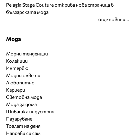
Pelagia Stage Couture открива нова страница в
българската мода
още новини...
Мода
Модни тенденции
Колекции
Интервю
Модни съвети
Любопитно
Кариери
Световна мода
Мода за дома
Шивашка индустрия
Пазаруване
Тоалет на деня
Направи си сам