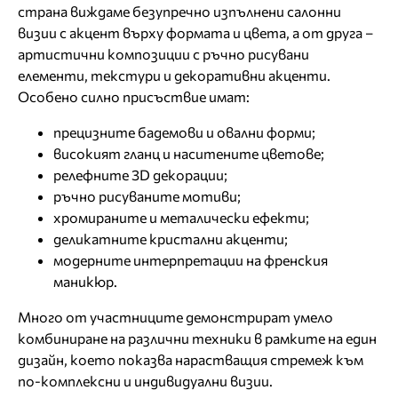
страна виждаме безупречно изпълнени салонни
визии с акцент върху формата и цвета, а от друга –
артистични композиции с ръчно рисувани
елементи, текстури и декоративни акценти.
Особено силно присъствие имат:
прецизните бадемови и овални форми;
високият гланц и наситените цветове;
релефните 3D декорации;
ръчно рисуваните мотиви;
хромираните и металически ефекти;
деликатните кристални акценти;
модерните интерпретации на френския
маникюр.
Много от участниците демонстрират умело
комбиниране на различни техники в рамките на един
дизайн, което показва нарастващия стремеж към
по-комплексни и индивидуални визии.