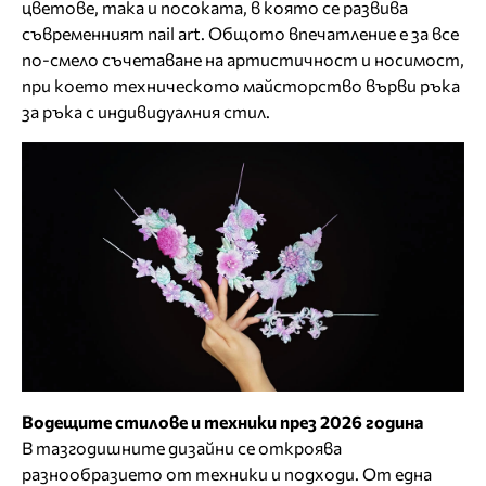
цветове, така и посоката, в която се развива
съвременният nail art. Общото впечатление е за все
по-смело съчетаване на артистичност и носимост,
при което техническото майсторство върви ръка
за ръка с индивидуалния стил.
Водещите стилове и техники през 2026 година
В тазгодишните дизайни се откроява
разнообразието от техники и подходи. От една