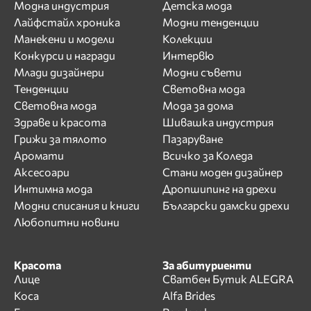
Модна индустрия
Детска мода
Лайфстайл хроника
Модни тенденции
Манекени и модели
Колекции
Конкурси и награди
Интервю
Млади дизайнери
Модни съвети
Тенденции
Световна мода
Световна мода
Мода за дома
Здраве и красота
Шивашка индустрия
Грижи за тялото
Пазаруване
Аромати
Всичко за Коледа
Аксесоари
Стани моден дизайнер
Интимна мода
Дропшипинг на дрехи
Модни списания и книги
Български дамски дрехи
Любопитни новини
Красота
За абитуриенти
Лице
Сватбен Бутик ALEGRA
Коса
Alfa Brides