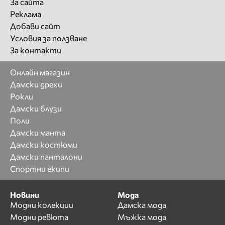
За сайта
Реклама
Добави сайт
Условия за ползване
За контакти
Онлайн магазин
Дамски дрехи
Рокли
Дамски блузи
Поли
Дамски манта
Дамски костюми
Дамски панталони
Спортни екипи
Новини
Мода
Модни колекции
Дамска мода
Модни ревюта
Мъжка мода