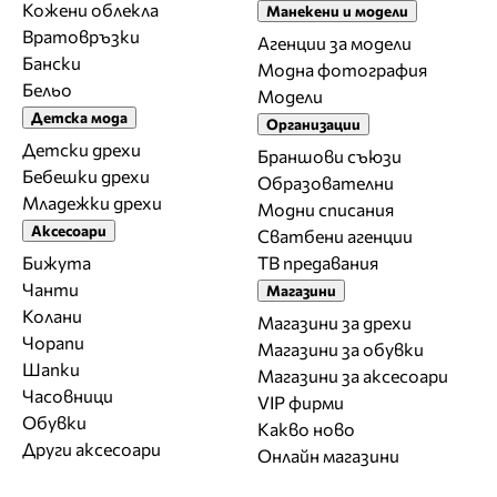
Кожени облекла
Манекени и модели
Вратовръзки
Агенции за модели
Бански
Модна фотография
Бельо
Модели
Детска мода
Организации
Детски дрехи
Браншови съюзи
Бебешки дрехи
Образователни
Младежки дрехи
Модни списания
Аксесоари
Сватбени агенции
Бижута
ТВ предавания
Чанти
Магазини
Колани
Магазини за дрехи
Чорапи
Магазини за обувки
Шапки
Магазини за aксесоари
Часовници
VIP фирми
Обувки
Какво ново
Други аксесоари
Онлайн магазини