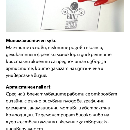
Минималистичен лукс
Млечните основи, нежните розови нюанси,
деликатният френски маникюр и дискретните
кристални акценти са предпочитан избор за
артистите, които залагат на изтънчена и
универсална визия.
Артистичен nail art
Сред най-впечатляващите работи се открояват
дизайни с ръчно рисувани плодове, графични
елементи, анимационни мотиви и абстрактни
композиции. Те демонстрират високо ниво на
художествени умения и желание за творческа
индивидуалност.