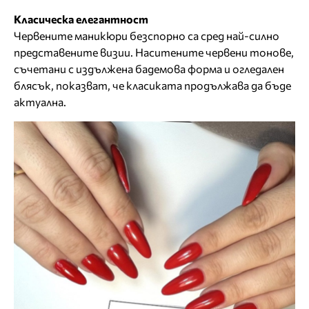
Класическа елегантност
Червените маникюри безспорно са сред най-силно
представените визии. Наситените червени тонове,
съчетани с издължена бадемова форма и огледален
блясък, показват, че класиката продължава да бъде
актуална.