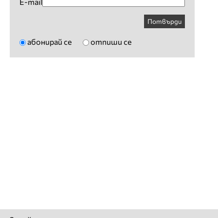
E-mail
Потвърди
абонирай се
отпиши се