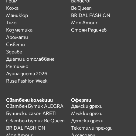
Грим
Banderol
Кожа
Be Queen
Маникюр
BRIDAL FASHION
Тяло
Mon Amour
Козметика
Стоян Радичев
Аромати
Съвети
Здраве
Диети и отслабване
Интимно
Лунна диета 2026
Ruse Fashion Week
Сватбени колекции
Оферти
Сватбен Бутик ALEGRA
Дамски дрехи
Бучински салон ARETI
Мъжки дрехи
Сватбен бутик Be Queen
Детски дрехи
BRIDAL FASHION
Текстил и прежди
Mon Amour
Аксесоари