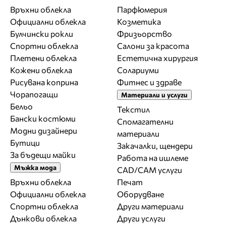
Връхни облекла
Парфюмерия
Официални облекла
Козметика
Булчински рокли
Фризьорство
Спортни облекла
Салони за красота
Плетени облекла
Естетична хирургия
Кожени облекла
Солариуми
Рисувана коприна
Фитнес и здраве
Чорапогащи
Материали и услуги
Бельо
Текстил
Бански костюми
Спомагателни
Модни дизайнери
материали
Бутици
Закачалки, щендери
За бъдещи майки
Работа на ишлеме
Мъжка мода
CAD/CAM услуги
Връхни облекла
Печат
Официални облекла
Оборудване
Спортни облекла
Други материали
Дънкови облекла
Други услуги