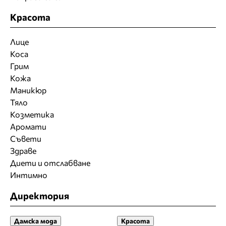
Красота
Лице
Коса
Грим
Кожа
Маникюр
Тяло
Козметика
Аромати
Съвети
Здраве
Диети и отслабване
Интимно
Директория
Дамска мода
Красота