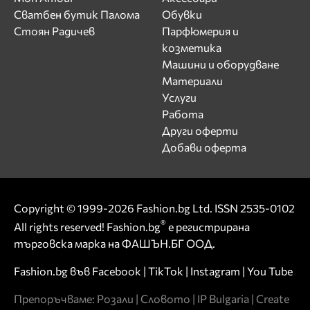
Сватбен бутик Палома
Обувки
Стоян Радичев
Парфюмерия и
козметика
Машини и оборудване
Материали
Услуги
Работа
Други оферти
Добави оферта
Copyright © 1999-2026 Fashion.bg Ltd. ISSN 2535-0102
®
All rights reserved! Fashion.bg
е регистрирана
търговска марка на ФАШЪН.БГ ООД.
Fashion.bg във
Facebook
|
TikTok
|
Instagram
|
You Tube
Препоръчваме:
Розали
|
Словото
|
IP Bulgaria
|
Create