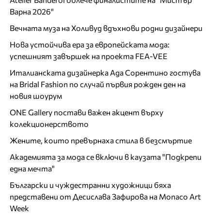
Варна 2026"
Вечната муза на Холивуд вдъхнови родни дизайнери
Нова устойчива ера за европейската мода:
успешният завършек на проекта FEA-VEE
Италианската дизайнерка Ада Сорентино гостува
на Bridal Fashion по случай първия рожден ден на
новия шоурум
ONE Gallery постави важен акцент върху
колекционерството
Жените, които превърнаха стила в безсмъртие
Академията за мода се включи в каузата "Подкрепи
една мечта"
Български и чуждестранни художници бяха
представени от Десислава Зафирова на Monaco Art
Week