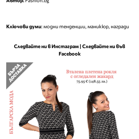
Автор:
Fashion.bg
Ключови думи
:
модни тенденции
,
маникюр
,
награди
Следвайте ни в Инстаграм
|
Следвайте ни във
Facebook