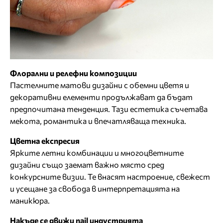
Флорални и релефни композиции
Пастелните матови дизайни с обемни цветя и
декоративни елементи продължават да бъдат
предпочитана тенденция. Тази естетика съчетава
мекота, романтика и впечатляваща техника.
Цветна експресия
Ярките летни комбинации и многоцветните
дизайни също заемат важно място сред
конкурсните визии. Те внасят настроение, свежест
и усещане за свобода в интерпретацията на
маникюра.
Накъде се движи nail индустрията