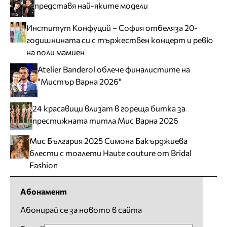
представя най-яките модели
Институт Конфуций – София отбеляза 20-
годишнината си с тържествен концерт и ревю
на поли мамиен
Atelier Banderol облече финалистите на
"Мистър Варна 2026"
24 красавици влизат в гореща битка за
престижната титла Мис Варна 2026
Мис България 2025 Симона Бакърджиева
блести с тоалети Haute couture от Bridal
Fashion
Абонамент
Абонирай се за новото в сайта