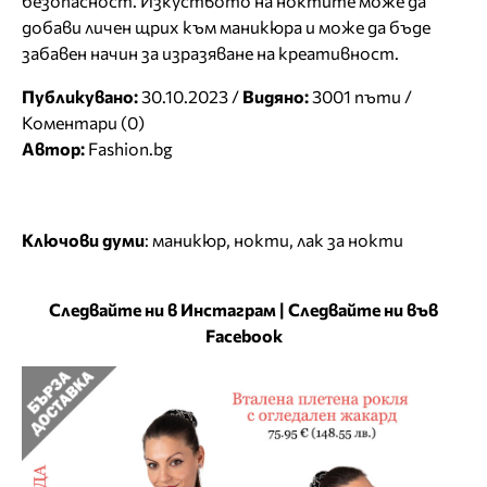
безопасност. Изкуството на ноктите може да
добави личен щрих към маникюра и може да бъде
забавен начин за изразяване на креативност.
Публикувано:
30.10.2023 /
Видяно:
3001 пъти /
Коментари (0)
Автор:
Fashion.bg
Ключови думи
:
маникюр
,
нокти
,
лак за нокти
Следвайте ни в Инстаграм
|
Следвайте ни във
Facebook