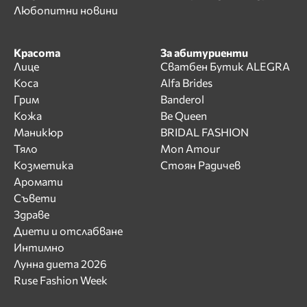
Любопитни новини
Красота
За абитуриенти
Лице
Сватбен Бутик ALEGRA
Коса
Alfa Brides
Грим
Banderol
Кожа
Be Queen
Маникюр
BRIDAL FASHION
Тяло
Mon Amour
Козметика
Стоян Радичев
Аромати
Съвети
Здраве
Диети и отслабване
Интимно
Лунна диета 2026
Ruse Fashion Week