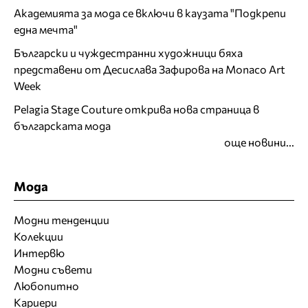
Академията за мода се включи в каузата "Подкрепи
една мечта"
Български и чуждестранни художници бяха
представени от Десислава Зафирова на Monaco Art
Week
Pelagia Stage Couture открива нова страница в
българската мода
още новини...
Мода
Модни тенденции
Колекции
Интервю
Модни съвети
Любопитно
Кариери