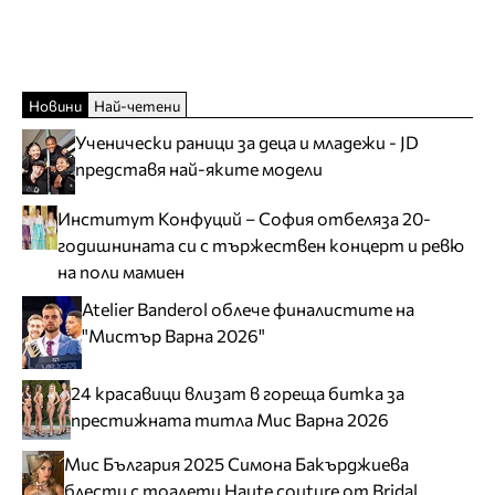
Новини
Най-четени
Ученически раници за деца и младежи - JD
представя най-яките модели
Институт Конфуций – София отбеляза 20-
годишнината си с тържествен концерт и ревю
на поли мамиен
Atelier Banderol облече финалистите на
"Мистър Варна 2026"
24 красавици влизат в гореща битка за
престижната титла Мис Варна 2026
Мис България 2025 Симона Бакърджиева
блести с тоалети Haute couture от Bridal