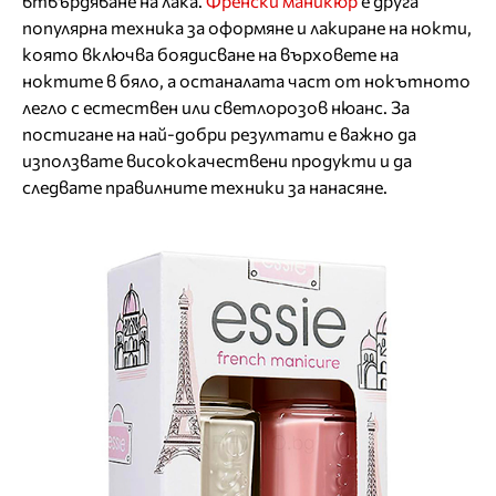
втвърдяване на лака.
Френски маникюр
е друга
популярна техника за оформяне и лакиране на нокти,
която включва боядисване на върховете на
ноктите в бяло, а останалата част от нокътното
легло с естествен или светлорозов нюанс. За
постигане на най-добри резултати е важно да
използвате висококачествени продукти и да
следвате правилните техники за нанасяне.