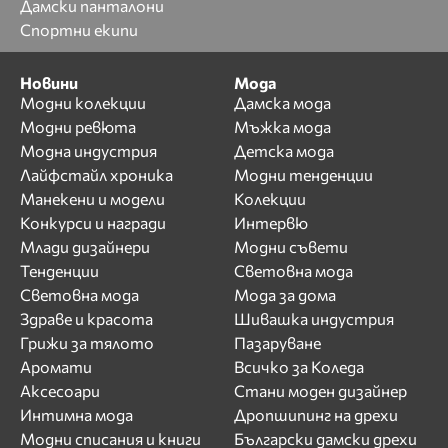
Дамски панталони
Спортни екипи
Новини
Мода
Модни колекции
Дамска мода
Модни ревюта
Мъжка мода
Модна индустрия
Детска мода
Лайфстайл хроника
Модни тенденции
Манекени и модели
Колекции
Конкурси и награди
Интервю
Млади дизайнери
Модни съвети
Тенденции
Световна мода
Световна мода
Мода за дома
Здраве и красота
Шивашка индустрия
Грижи за тялото
Пазаруване
Аромати
Всичко за Коледа
Аксесоари
Стани моден дизайнер
Интимна мода
Дропшипинг на дрехи
Модни списания и книги
Български дамски дрехи