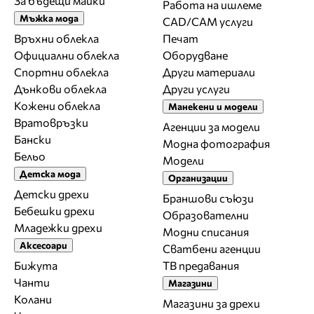
За бъдещи майки
Работа на ишлеме
Мъжка мода
CAD/CAM услуги
Връхни облекла
Печат
Официални облекла
Оборудване
Спортни облекла
Други материали
Дънкови облекла
Други услуги
Кожени облекла
Манекени и модели
Вратовръзки
Агенции за модели
Бански
Модна фотография
Бельо
Модели
Детска мода
Организации
Детски дрехи
Браншови съюзи
Бебешки дрехи
Образователни
Младежки дрехи
Модни списания
Аксесоари
Сватбени агенции
Бижута
ТВ предавания
Чанти
Магазини
Колани
Магазини за дрехи