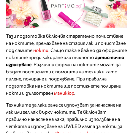
Тази подготовка включва старателно почистване
на ноктите, премахване на стария лак и почистване
под самите
нокти
. Също така е важно да оформите
ноктите преди лакиране или тяхното
артистично
изрисуване
. Различни форми на ноктите могат да
бъдат постигнати с помощта на техники като
пилене, полиране и подрязване. При правилна
подготовка на ноктите ще постигнете полирани
нокти и дълготраен
маникюр
.
Техниките за лакиране се използват за нанасяне на
лак или гел лак върху ноктите. Те включват
правилно нанасяне на лака, правилно използване на
четката и използване на UV/LED лампа за нокти за