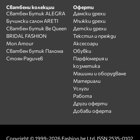
Сватбени колекции
Оферти
Сватбен Бутик ALEGRA
Дамски дрехи
Бучински салон ARETI
Мъжки дрехи
Сватбен бутик Be Queen
Детски дрехи
BRIDAL FASHION
Текстил и прежди
Mon Amour
Аксесоари
Сватбен бутик Палома
Обувки
Стоян Радичев
Парфюмерия и
козметика
Машини и оборудване
Материали
Услуги
Работа
Други оферти
Добави оферта
Copyright © 1999-2026 Fashion.bg Ltd. ISSN 2535-0102