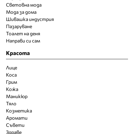
Световна мода
Мода за дома
Шивашка индустрия
Пазаруване
Тоалет на деня
Направи си сам
Красота
Лице
Коса
Грим
Кожа
Маникюр
Тяло
Козметика
Аромати
Съвети
Здраве