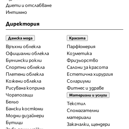
Диети и отслабване
Интимно
Директория
Дамска мода
Красота
Връхни облекла
Парфюмерия
Официални облекла
Козметика
Булчински рокли
Фризьорство
Спортни облекла
Салони за красота
Плетени облекла
Естетична хирургия
Кожени облекла
Солариуми
Рисувана коприна
Фитнес и здраве
Чорапогащи
Материали и услуги
Бельо
Текстил
Бански костюми
Спомагателни
Модни дизайнери
материали
Бутици
Закачалки, щендери