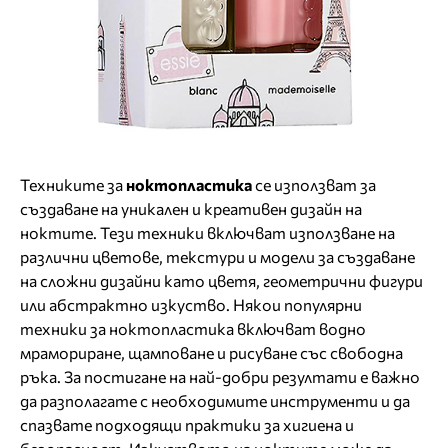
Техниките за
ноктопластика
се използват за
създаване на уникален и креативен дизайн на
ноктите. Тези техники включват използване на
различни цветове, текстури и модели за създаване
на сложни дизайни като цветя, геометрични фигури
или абстрактно изкуство. Някои популярни
техники за ноктопластика включват водно
мрамориране, щамповане и рисуване със свободна
ръка. За постигане на най-добри резултати е важно
да разполагате с необходимите инструменти и да
спазвате подходящи практики за хигиена и