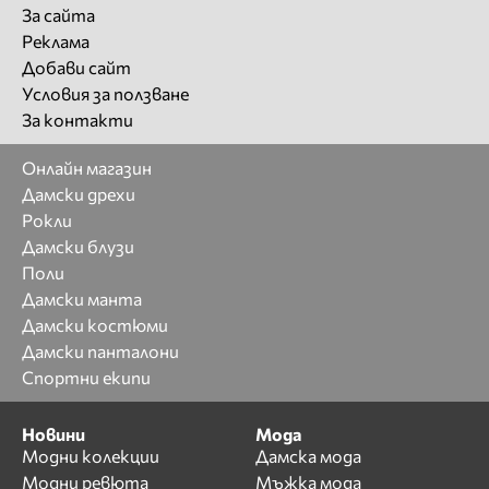
За сайта
Реклама
Добави сайт
Условия за ползване
За контакти
Онлайн магазин
Дамски дрехи
Рокли
Дамски блузи
Поли
Дамски манта
Дамски костюми
Дамски панталони
Спортни екипи
Новини
Мода
Модни колекции
Дамска мода
Модни ревюта
Мъжка мода