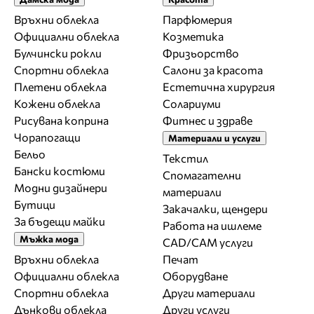
Връхни облекла
Парфюмерия
Официални облекла
Козметика
Булчински рокли
Фризьорство
Спортни облекла
Салони за красота
Плетени облекла
Естетична хирургия
Кожени облекла
Солариуми
Рисувана коприна
Фитнес и здраве
Чорапогащи
Материали и услуги
Бельо
Текстил
Бански костюми
Спомагателни
Модни дизайнери
материали
Бутици
Закачалки, щендери
За бъдещи майки
Работа на ишлеме
Мъжка мода
CAD/CAM услуги
Връхни облекла
Печат
Официални облекла
Оборудване
Спортни облекла
Други материали
Дънкови облекла
Други услуги