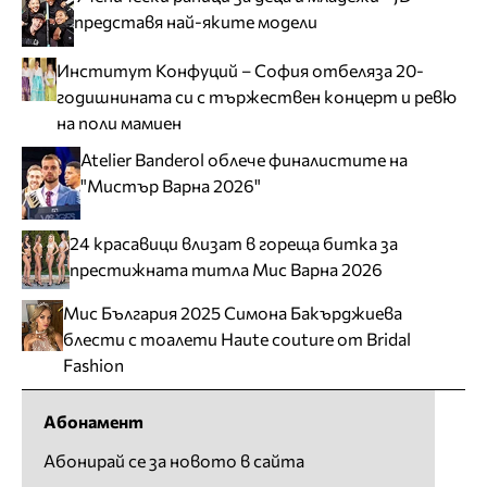
представя най-яките модели
Институт Конфуций – София отбеляза 20-
годишнината си с тържествен концерт и ревю
на поли мамиен
Atelier Banderol облече финалистите на
"Мистър Варна 2026"
24 красавици влизат в гореща битка за
престижната титла Мис Варна 2026
Мис България 2025 Симона Бакърджиева
блести с тоалети Haute couture от Bridal
Fashion
Абонамент
Абонирай се за новото в сайта