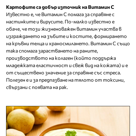
Картофите са добър източник на Витамин С
Известно е, че Витамин С помага за справяне с
настинките и вирусите. По-малко известно е
обаче, че този жизненоважен витамин участва в
изграждането на зъбите и костите, формирането
на кръвни телца и храносмилането. Витамин С също
така спомага зарастването на раните,
производството на колаген (който поддържа
младежката еластичност и свеж вид на кожата) и е
от съществено значение за справяне със стреса.
Полезен е и за предпазване на тялото от токсини,
свързани с появата на рак.