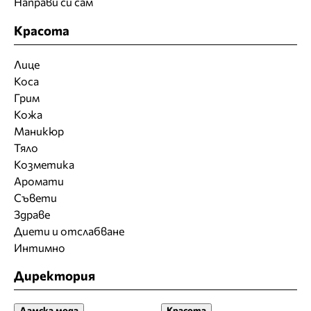
Направи си сам
Красота
Лице
Коса
Грим
Кожа
Маникюр
Тяло
Козметика
Аромати
Съвети
Здраве
Диети и отслабване
Интимно
Директория
Дамска мода
Красота