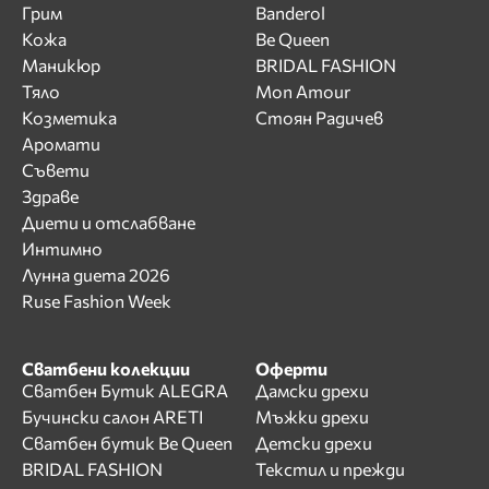
Грим
Banderol
Кожа
Be Queen
Маникюр
BRIDAL FASHION
Тяло
Mon Amour
Козметика
Стоян Радичев
Аромати
Съвети
Здраве
Диети и отслабване
Интимно
Лунна диета 2026
Ruse Fashion Week
Сватбени колекции
Оферти
Сватбен Бутик ALEGRA
Дамски дрехи
Бучински салон ARETI
Мъжки дрехи
Сватбен бутик Be Queen
Детски дрехи
BRIDAL FASHION
Текстил и прежди