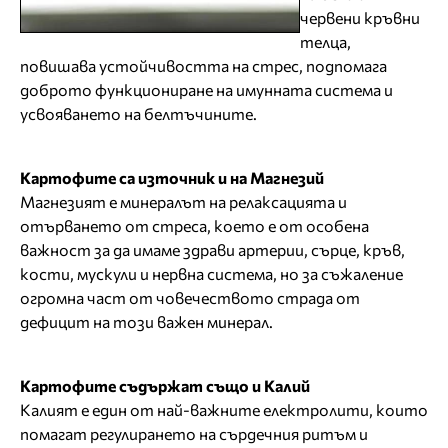
червени кръвни
телца,
повишава устойчивостта на стрес, подпомага
доброто функциониране на имунната система и
усвояването на белтъчините.
Картофите са източник и на Магнезий
Магнезият е минералът на релаксацията и
отърването от стреса, което е от особена
важност за да имаме здрави артерии, сърце, кръв,
кости, мускули и нервна система, но за съжаление
огромна част от човечеството страда от
дефицит на този важен минерал.
Картофите съдържат също и Калий
Калият е един от най-важните електролити, които
помагат регулирането на сърдечния ритъм и