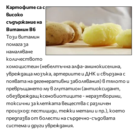
Картофите са с
високо
съдържание на
Витамин В6
Този витамин
помага за
намаляване
количеството
хомоцистеин (небелтъчна алфа-аминокиселина,
увреждаща мозъка, артериите и ДНК и свързана с
появата на дегенеративни заболявания) в тялото и
превръщането му в глутатион (антиоксидант,
обезвреждащ ксенобиотиците - неразтворими,
токсични за клетката вещества с различен
произход: пестициди, тежки метали и пр.), което
предпазва от болести на сърдечно-съдовата
система и други увреждания.