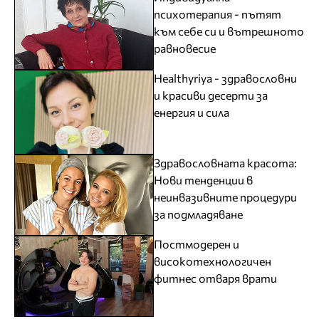
психотерапия - пътят
към себе си и вътрешното
равновесие
Healthyriya - здравословни
и красиви десерти за
енергия и сила
Здравословната красота:
Нови тенденции в
неинвазивните процедури
за подмладяване
Постмодерен и
високотехнологичен
фитнес отваря врати