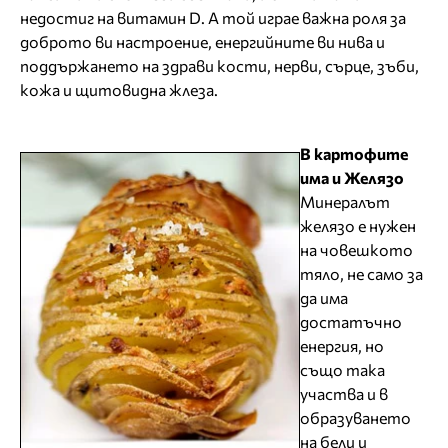
недостиг на витамин D. А той играе важна роля за
доброто ви настроение, енергийните ви нива и
поддържането на здрави кости, нерви, сърце, зъби,
кожа и щитовидна жлеза.
В картофите
има и Желязо
Минералът
желязо е нужен
на човешкото
тяло, не само за
да има
достатъчно
енергия, но
също така
участва и в
образуването
на бели и