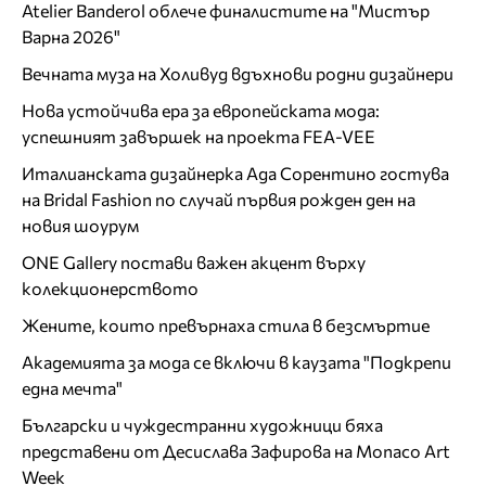
Atelier Banderol облече финалистите на "Мистър
Варна 2026"
Вечната муза на Холивуд вдъхнови родни дизайнери
Нова устойчива ера за европейската мода:
успешният завършек на проекта FEA-VEE
Италианската дизайнерка Ада Сорентино гостува
на Bridal Fashion по случай първия рожден ден на
новия шоурум
ONE Gallery постави важен акцент върху
колекционерството
Жените, които превърнаха стила в безсмъртие
Академията за мода се включи в каузата "Подкрепи
една мечта"
Български и чуждестранни художници бяха
представени от Десислава Зафирова на Monaco Art
Week