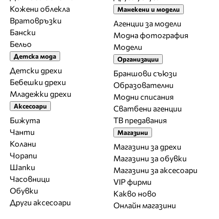
Кожени облекла
Манекени и модели
Вратовръзки
Агенции за модели
Бански
Модна фотография
Бельо
Модели
Детска мода
Организации
Детски дрехи
Браншови съюзи
Бебешки дрехи
Образователни
Младежки дрехи
Модни списания
Аксесоари
Сватбени агенции
Бижута
ТВ предавания
Чанти
Магазини
Колани
Магазини за дрехи
Чорапи
Магазини за обувки
Шапки
Магазини за aксесоари
Часовници
VIP фирми
Обувки
Какво ново
Други аксесоари
Онлайн магазини