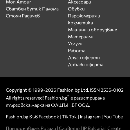
Mon Amour
Аксесоари
Сватбен бутик Палома
Обувки
Стоян Радичев
Парфюмерия и
козметика
Машини и оборудване
Материали
Услуги
Работа
Други оферти
Добави оферта
Copyright © 1999-2026 Fashion.bg Ltd. ISSN 2535-0102
®
All rights reserved! Fashion.bg
е регистрирана
търговска марка на ФАШЪН.БГ ООД.
Fashion.bg във
Facebook
|
TikTok
|
Instagram
|
You Tube
Препоръчваме:
Розали
|
Словото
|
IP Bulgaria
|
Create