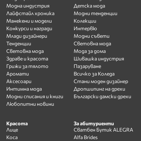
Модна индустрия
Детска мода
Лайфстайл хроника
Модни тенденции
Манекени и модели
Колекции
Конкурси и награди
Интервю
Млади дизайнери
Модни съвети
Тенденции
Световна мода
Световна мода
Мода за дома
Здраве и красота
Шивашка индустрия
Грижи за тялото
Пазаруване
Аромати
Всичко за Коледа
Аксесоари
Стани моден дизайнер
Интимна мода
Дропшипинг на дрехи
Модни списания и книги
Български дамски дрехи
Любопитни новини
Красота
За абитуриенти
Лице
Сватбен Бутик ALEGRA
Коса
Alfa Brides