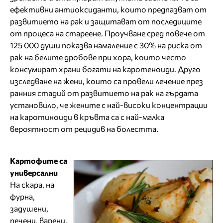
ефективни антиоксиданти, които предпазват от
развитието на рак и защитават от последиците
от процеса на стареене. Проучване сред повече от
125 000 души показва намаление с 30% на риска от
рак на белите дробове при хора, които често
консумират храни богати на каротеноиди. Друго
изследване на жени, които са провели лечение през
ранния стадий от развитието на рак на гърдата
установило, че жените с най-високи концентрации
на каротиноиди в кръвта са с най-малка
вероятност от рецидив на болестта.
Картофите са
универсални
На скара, на
фурна,
задушени,
печени, варени,