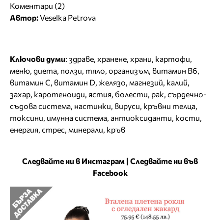
Коментари (2)
Автор:
Veselka Petrova
Ключови думи
:
здраве
,
хранене
,
храни
,
картофи
,
меню
,
диета
,
ползи
,
тяло
,
организъм
,
витамин В6
,
витамин С
,
витамин D
,
желязо
,
магнезий
,
калий
,
захар
,
каротеноиди
,
ястия
,
болести
,
рак
,
сърдечно-
съдова система
,
настинки
,
вируси
,
кръвни телца
,
токсини
,
имунна система
,
антиоксиданти
,
кости
,
енергия
,
стрес
,
минерали
,
кръв
Следвайте ни в Инстаграм
|
Следвайте ни във
Facebook