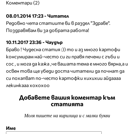
Коментари (2)
08.01.2014 17:23 - Читател
Редовно чета статиите ви в раздел "Здраве".
Поздравявам ви за добрата работа!
10.11.2017 23:36 - Чаудър
Браво ! Чудесна статия :)) то и аз много картофи
консумирам най-често си ги правя печени с гъби и
сос , и мога да кажа ,че вашата тема е много вярна,а и
освен това ще убеди доста читатели да почнат да
си похапват по-често картофки хихихии айдаааа
лекинкааа хохохоо
Добавете вашия коментар към
статията
Моля пишете на кирилица и с малки букви
Име