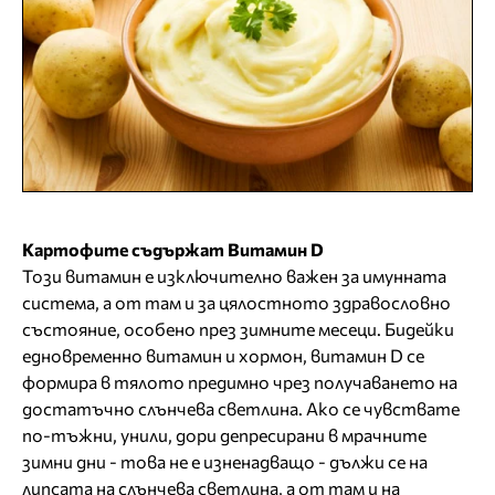
Картофите съдържат Витамин D
Този витамин е изключително важен за имунната
система, а от там и за цялостното здравословно
състояние, особено през зимните месеци. Бидейки
едновременно витамин и хормон, витамин D се
формира в тялото предимно чрез получаването на
достатъчно слънчева светлина. Ако се чувствате
по-тъжни, унили, дори депресирани в мрачните
зимни дни - това не е изненадващо - дължи се на
липсата на слънчева светлина, а от там и на