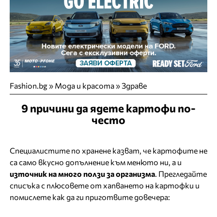
Fashion.bg
»
Мода и красота
»
Здраве
9 причини да ядете картофи по-
често
Специалистите по хранене казват, че картофите не
са само вкусно допълнение към менюто ни, а и
източник на много ползи за организма
. Прегледайте
списъка с плюсовете от хапването на картофки и
помислете как да ги приготвите довечера: