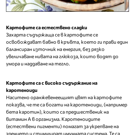
Картофите са естествено сладки
Захарта съдържаща се в картофите се
освобождават бавно в кръвта, което ги прави един
балансиран източник на енергия, без рязко
увеличаване нивата на глюкоза, които водят до
умора и наддаване на тегло.
Картофите са с високо съдържание на
каротеноиди
Наситено оранжевенеещият цвят на картофите
показва, че те са богати на каротеноиди, (например
бета каротин), които са предшественик на
витамин А в организма. Каротеноидите
(естествени пигменти) помагат за укрепване на
зрението и стимулират имунната система. Те са