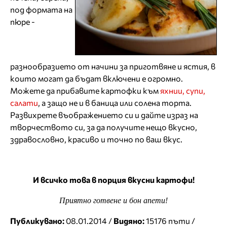
под формата на
пюре -
разнообразието от начини за приготвяне и ястия, в
които могат да бъдат включени е огромно.
Можете да прибавите картофки към
яхнии, супи,
салати
, а защо не и в баница или солена торта.
Развихрете въображението си и дайте израз на
творчеството си, за да получите нещо вкусно,
здравословно, красиво и точно по ваш вкус.
И всичко това в порция вкусни картофи!
Приятно готвене и бон апети!
Публикувано:
08.01.2014 /
Видяно:
15176 пъти /