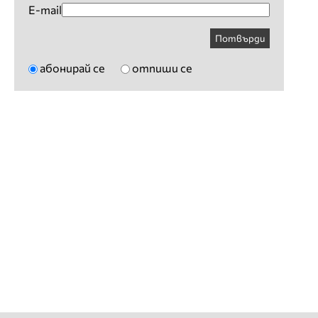
E-mail
Потвърди
абонирай се
отпиши се