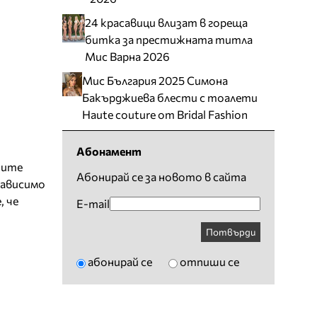
24 красавици влизат в гореща
битка за престижната титла
Мис Варна 2026
Мис България 2025 Симона
Бакърджиева блести с тоалети
Haute couture от Bridal Fashion
Абонамент
ните
Абонирай се за новото в сайта
зависимо
, че
E-mail
Потвърди
абонирай се
отпиши се