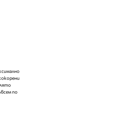
аксимално
ококорени
 лято
ъвсем по