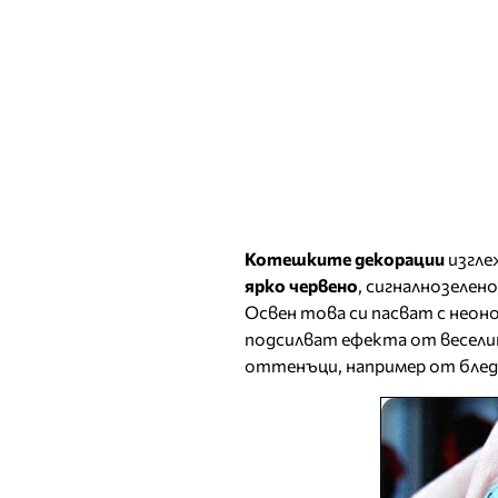
Котешките декорации
изгле
ярко червено
, сигналнозелен
Освен това си пасват с неоно
подсилват ефекта от весели
оттенъци, например от блед