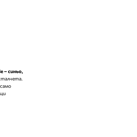
 – синьо,
исталчета.
 само
ащи