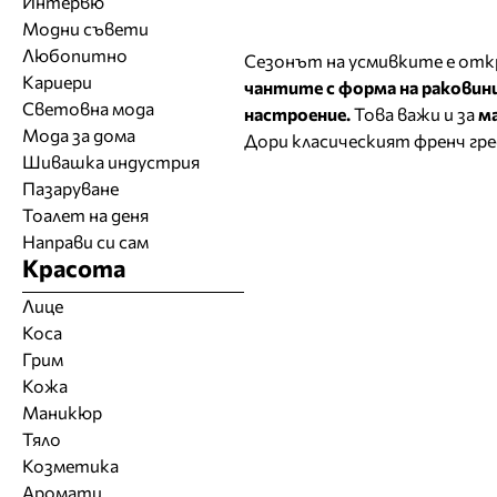
Интервю
Модни съвети
Любопитно
Сезонът на усмивките е от
Кариери
чантите с форма на раковини
Световна мода
настроение.
Това важи и за
м
Мода за дома
Дори класическият френч гре
Шивашка индустрия
Пазаруване
Тоалет на деня
Направи си сам
Красота
Лице
Коса
Грим
Кожа
Маникюр
Тяло
Козметика
Аромати