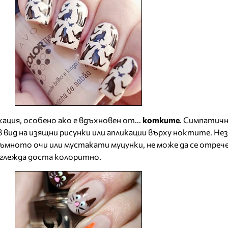
ация, особено ако е вдъхновен от...
котките
. Симпатич
вид на изящни рисунки или апликации върху ноктите. Не
ъмното очи или мустакати муцунки, не може да се отрече
глежда доста колоритно.