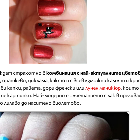
ждат страхотно в
комбинация с най-актуалните цветове
о, оранжево, циклама, както и с всевъзможни камъни и кр
ви капки, райета, дори френски или
лунен маникюр
, които
те картинки. Най-модерно е съчетанието с лак в прелив
о лилаво до наситено виолетово.