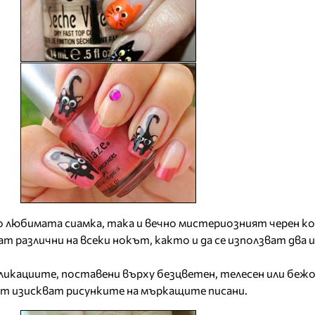
о любимата сиамка, така и вечно мистериозният черен к
 различни на всеки нокът, както и да се използват два и
икациите, поставени върху безцветен, телесен или бежо
нт изискват рисунките на мъркащите писани.