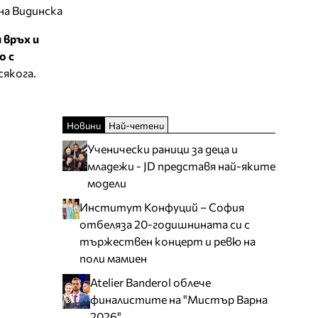
на Видинска
 връх и
о с
якога.
Новини
Най-четени
Ученически раници за деца и
младежи - JD представя най-яките
модели
Институт Конфуций – София
отбеляза 20-годишнината си с
тържествен концерт и ревю на
поли мамиен
Atelier Banderol облече
финалистите на "Мистър Варна
2026"