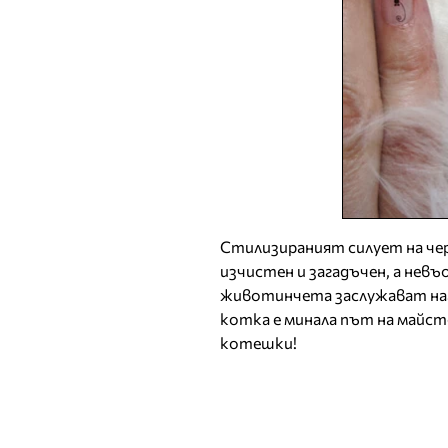
Стилизираният силует на чер
изчистен и загадъчен, а нев
животинчета заслужават нагр
котка е минала път на майст
котешки!