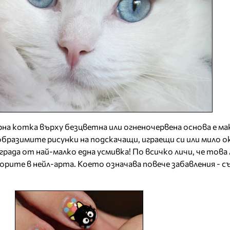
на котка върху безцветна или огненочервена основа е м
ъобразимите рисунки на подскачащи, играещи си или мило 
ада от най-малко една усмивка! По всичко личи, че това
орите в нейл-арта. Което означава повече забавления - с