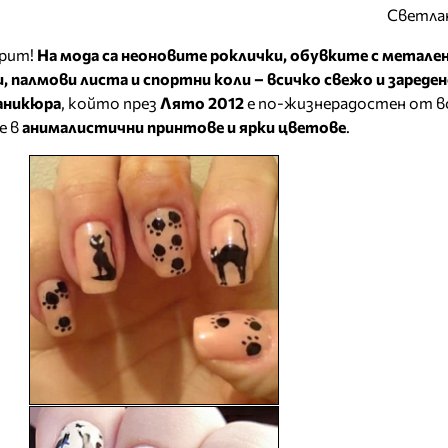
Светла
крит!
На мода са неоновите роклички, обувките с метален
, палмови листа и спортни коли – всичко свежо и зареден
аникюра
, който през
Лято 2012
е по-жизнерадостен от вс
е в
анималистични принтове и ярки цветове
.