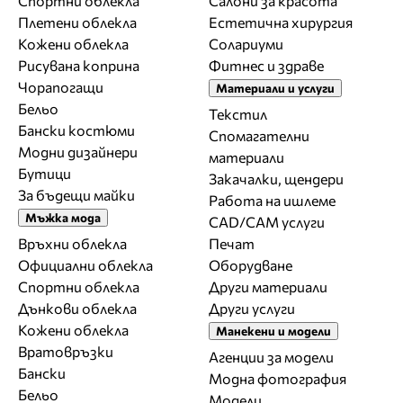
Спортни облекла
Салони за красота
Плетени облекла
Естетична хирургия
Кожени облекла
Солариуми
Рисувана коприна
Фитнес и здраве
Чорапогащи
Материали и услуги
Бельо
Текстил
Бански костюми
Спомагателни
Модни дизайнери
материали
Бутици
Закачалки, щендери
За бъдещи майки
Работа на ишлеме
Мъжка мода
CAD/CAM услуги
Връхни облекла
Печат
Официални облекла
Оборудване
Спортни облекла
Други материали
Дънкови облекла
Други услуги
Кожени облекла
Манекени и модели
Вратовръзки
Агенции за модели
Бански
Модна фотография
Бельо
Модели