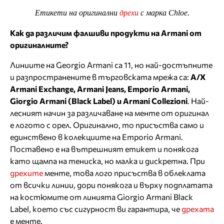
Етикети на оригинални
дрехи
с марка Chloe.
Как да различим фалшиви продукти на Armani oт
оригиналните?
Линиите на Georgio Armani са 11, но най-достъпните
и разпространените в търговската мрежа са:
A/X
Armani Exchange, Armani Jeans, Emporio Armani,
Giorgio Armani (Black Label) и Armani Collezioni
. Най-
лесният начин за различаване на менте от оригинал
е логото с орел. Оригинално, то присъства само и
единствено в колекциите на Emporio Armani.
Поставено е на вътрешният етикет и понякога
като щампа на тениска, но малка и дискретна. При
дрехите
менте, това лого присъства в облеклата
от всички линии, дори понякога и върху подплатата
на костюмите от линията Giorgio Armani Black
Label, което със сигурност ви гарантира, че
дрехата
е менте.