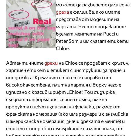
можете да разберете дали една
дреха
е фалшива, ако имате
представа от моделите на
марката. Често продавачите
вземат ментета на Pucci и
Peter Som и им слагат етикети
Chloe.
Автентичните
дрехи
на Chloe се продават с кръгъл,
хартиен етикет и етикет с инструкции за пране и
поддръжка. Кръглият етикет е направен от
висококачествена, плътна хартия и върху него е
изписано с красив шрифт „Chloe”. Той съдържа
следната информация: сериен номер, име на
продукта и цвят изписани на френски, размер от
френската номерация (ако има размери и с английска
и американска номерация, значи дрехата е менте) и
етикет с подробно съдържание на материала, от
който е правен плата и инструкции за почистване,