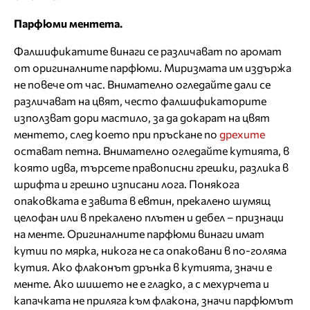
Парфюми ментета.
Фалшификатите винаги се различават по аромат
от оригиналните парфюми. Миризмата им издържа
не повече от час. Внимателно огледайте дали се
различават на цвят, често фалшификаторите
използват дори мастило, за да докарат на цвят
ментето, след което при пръскане по
дрехите
остават петна. Внимателно огледайте кутията, в
която идва, търсете правописни грешки, разлика в
шрифта и грешно изписани лога. Понякога
опаковката е завита в евтин, прекалено шумящ
целофан или в прекалено плътен и дебел – признаци
на менте. Оригиналните парфюми винаги имат
кутии по мярка, никога не са опаковани в по-голяма
кутия. Ако флаконът дрънка в кутията, значи е
менте. Ако шишето не е гладко, а с мехурчета и
капачката не приляга към флакона, значи парфюмът