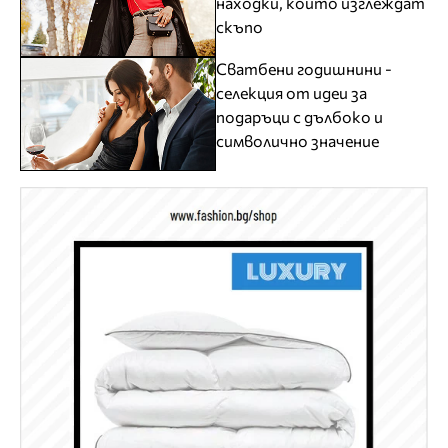
находки, които изглеждат
скъпо
Сватбени годишнини -
селекция от идеи за
подаръци с дълбоко и
символично значение