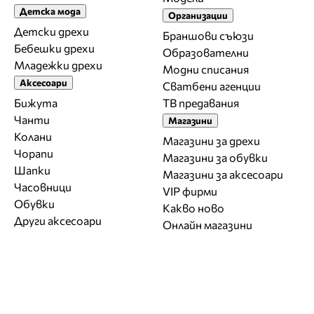
Детска мода
Организации
Детски дрехи
Браншови съюзи
Бебешки дрехи
Образователни
Младежки дрехи
Модни списания
Аксесоари
Сватбени агенции
Бижута
ТВ предавания
Чанти
Магазини
Колани
Магазини за дрехи
Чорапи
Магазини за обувки
Шапки
Магазини за aксесоари
Часовници
VIP фирми
Обувки
Какво ново
Други аксесоари
Онлайн магазини