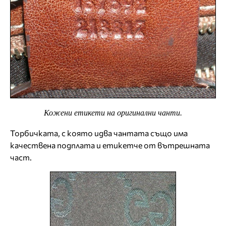
Кожени етикети на оригинални чанти.
Торбичката, с която идва чантата също има
качествена подплата и етикетче от вътрешната
част.