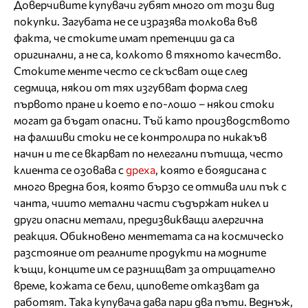
Доверчивите купувачи губят много от този вид
покупки. Загубата не се изразява толкова във
факта, че стоките имат претенции да са
оригинални, а не са, колкото в тяхното качество.
Стоките менте често се скъсват още след
седмица, някои от тях изгубват форма след
първото пране и което е по-лошо – някои стоки
могат да бъдат опасни. Тъй като производството
на фалшиви стоки не се контролира по никакъв
начин и те се вкарват по нелегални пътища, често
клиента се озовава с
дреха
, която е боядисана с
много вредна боя, която бързо се отмива или пък с
чанта, чиито метални части съдържат никел и
други опасни метали, предизвикващи алергична
реакция. Обикновено ментетата са на космическо
разстояние от реалните продукти на модните
къщи, конците им се разнищват за отрицателно
време, кожата се бели, циповете отказват да
работят. Така купувача дава пари два пъти. Веднъж,