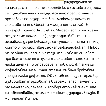
разпределят по
канали за останалите европейски държави и разбира
се – заливат нашия пазар. Докато преди обаче се
продаваха по пазарите, вече можем да намерим
фалшиви чанти Gucci по магазините, онлайн в
български сайтове и в eBay. Много често подлъгани
от „голямо намаление”, „разпродажба” и т.н. ние
решаваме да рискуваме да си купим чантата на Гучи,
която в последствие се оказва фалшификат. Някои
търговци са наясно, че тези трикове не минават
при всеки клиент и пускат фалшивите стоки на по-
ниска цена като оправдават това, с факта, че са
кофискувани на митницата или са били бракувани
заради малки дефекти. Обикновено тези търговци
извършват търговията в гаражи, апартаменти и
то нелегално, печелейки доверието на клиентите
си, обяснявайки, че имат стоките, заради „връзки в
митницата”и т.н.