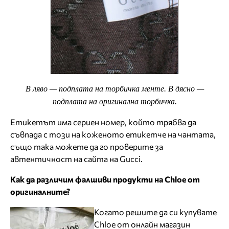
В ляво — подплата на торбичка менте. В дясно —
подплата на оригинална торбичка.
Етикетът има сериен номер, който трябва да
съвпада с този на коженото етикетче на чантата,
също така можете да го проверите за
автентичност на сайта на Gucci.
Как да различим фалшиви продукти на Chloe oт
оригиналните?
Когато решите да си купувате
Chloe от онлайн магазин