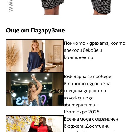
Още от Пазаруване
Пончото - дрехата, която
прекоси векове и
континенти
Във Варна се проведе
второто издание на
специализираното
изложение за
абитуриенти -
Prom Expo 2025
Есенна мода с ограничен
бюджет: Достъпни