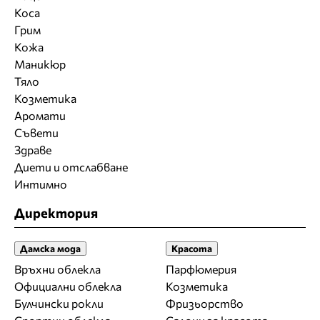
Коса
Грим
Кожа
Маникюр
Тяло
Козметика
Аромати
Съвети
Здраве
Диети и отслабване
Интимно
Директория
Дамска мода
Красота
Връхни облекла
Парфюмерия
Официални облекла
Козметика
Булчински рокли
Фризьорство