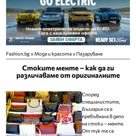
Fashion.bg
»
Мода и красота
»
Пазаруване
Стоките менте – как да ги
различаваме от оригиналните
Според
специалистите,
България се е
превъвнала в депо
на стоки – менте.
От тук те се