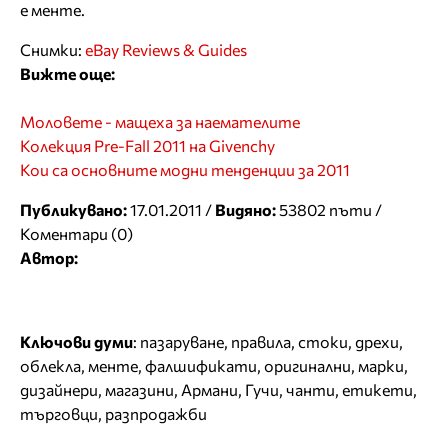
е менте.
Снимки:
eBay Reviews & Guides
Вижте още:
Моловете - мащеха за наемателите
Колекция Pre-Fall 2011 на Givenchy
Кои са основните модни тенденции за 2011
Публикувано:
17.01.2011 /
Видяно:
53802 пъти /
Коментари (0)
Автор:
Ключови думи
:
пазаруване
,
правила
,
стоки
,
дрехи
,
облекла
,
менте
,
фалшификати
,
оригинални
,
марки
,
дизайнери
,
магазини
,
Армани
,
Гучи
,
чанти
,
етикети
,
търговци
,
разпродажби