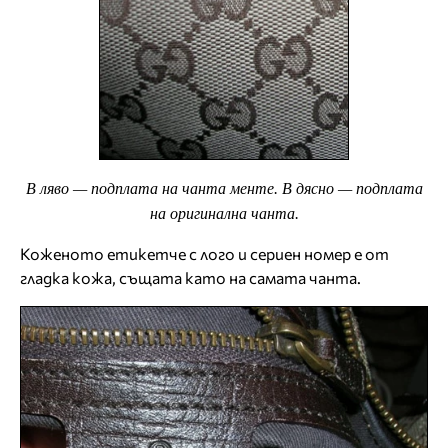
В ляво — подплата на чанта менте. В дясно — подплата
на оригинална чанта.
Коженото етикетче с лого и сериен номер е от
гладка кожа, същата като на самата чанта.