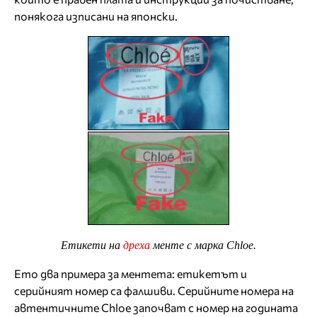
понякога изписани на японски.
Етикети на
дреха
менте с марка Chloe.
Ето два примера за ментета: етикетът и
серийният номер са фалшиви. Серийните номера на
автентичните Chloe започват с номер на годината