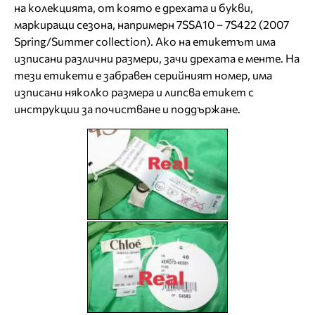
на колекцията, от която е дрехата и букви,
маркиращи сезона, напримерн 7SSA10 – 7S422 (2007
Spring/Summer collection). Ако на етикетът има
изписани различни размери, зачи дрехата е менте. На
тези етикети е забравен серийният номер, има
изписани няколко размера и липсва етикет с
инструкции за почистване и поддържане.