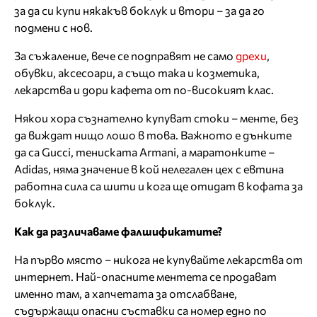
за да си купи някакъв боклук и втори – за да го
подмени с нов.
За съжаление, вече се подправят не само
дрехи
,
обувки, аксесоари, а също така и козметика,
лекарства и дори кафета от по-високият клас.
Някои хора съзнателно купуват стоки – менте, без
да виждат нищо лошо в това. Важното е дънките
да са Gucci, тениската Armani, а маратонките –
Adidas, няма значение в кой нелегален цех с евтина
работна сила са шити и кога ще отидат в кофата за
боклук.
Как да различаваме фалшификатите?
На първо място – никога не купувайте лекарства от
интернет. Най-опасните ментета се продават
именно там, а хапчетата за отслабване,
съдържащи опасни съставки са номер едно по