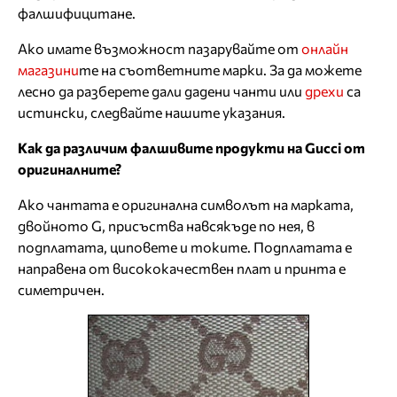
фалшифицитане.
Ако имате възможност пазарувайте от
онлайн
магазини
те на съответните марки. За да можете
лесно да разберете дали дадени чанти или
дрехи
са
истински, следвайте нашите указания.
Как да различим фалшивите продукти на Gucci от
оригиналните?
Ако чантата е оригинална символът на марката,
двойното G, присъства навсякъде по нея, в
подплатата, циповете и токите. Подплатата е
направена от висококачествен плат и принта е
симетричен.