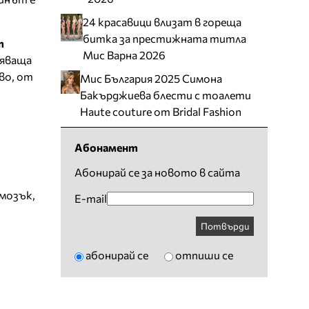
24 красавици влизат в гореща
битка за престижната титла
т
Мис Варна 2026
тяваща
во, от
Мис България 2025 Симона
Бакърджиева блести с тоалети
Haute couture от Bridal Fashion
Абонамент
Абонирай се за новото в сайта
мозък
,
E-mail
Потвърди
абонирай се
отпиши се