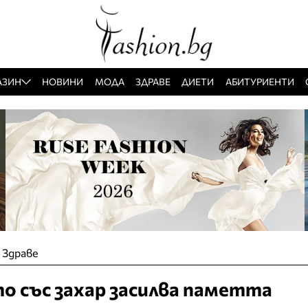
АЗИН
НОВИНИ
МОДА
ЗДРАВЕ
ДИЕТИ
АБИТУРИЕНТИ
»
Здраве
о със захар засилва паметта