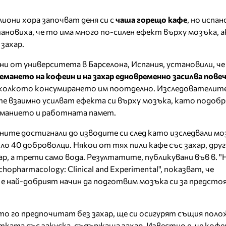
иони хора започват деня си с
чаша горещо кафе
, но испан
ановиха, че то има много по-силен ефект върху мозъка, ак
 захар.
ни от университета в Барселона, Испания, установили, че
емането на кофеин и на захар едновременно засилва пове
олкото консумирането им поотделно. Изследователит
те взаимно усилват ефекта си върху мозъка, като подоб
манието и работната памет.
ните достигнали до изводите си след като изследвали мо
ло 40 доброволци. Някои от тях пили кафе със захар, други
ар, а трети само вода. Резултатите, публикувани във в. 
chopharmacology: Clinical and Experimental", показват, че
 е най-добрият начин да подготвим мозъка си за предсто
о го предпочитат без захар, ще си осигурят същия пол
ката със закуска, съдържаща захар. Известно е, че коф