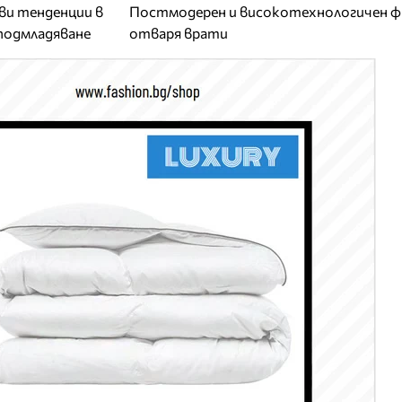
ви тенденции в
Постмодерен и високотехнологичен 
подмладяване
отваря врати