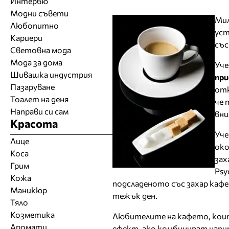
Интервю
Модни съвети
Мил
Любопитно
уст
Кариери
със
Световна мода
Мода за дома
Уче
Шивашка индустрия
при
Пазаруване
отк
Тоалет на деня
че 
Направи си сам
вни
Красота
Уче
Лице
око
Коса
зах
Грим
Psy
Кожа
подсладеното със захар кафе
Маникюр
тежък ден.
Тяло
Козметика
Любителите на кафето, коит
Аромати
ефект, ако комбинират напит