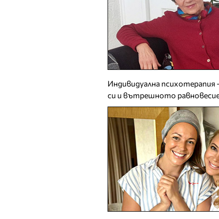
Индивидуална психотерапия 
си и вътрешното равновеси