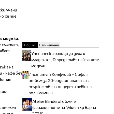
ски учени
о се пие
че мозъка
,
е смятат,
Новини
Най-четени
ряват
Ученически раници за деца и
младежи - JD представя най-яките
модели
зъка на
 - кафе без
Институт Конфуций – София
"Human
отбеляза 20-годишнината си с
тържествен концерт и ревю на
ящия
поли мамиен
Atelier Banderol облече
финалистите на "Мистър Варна
ожителен
2026"
еинът е