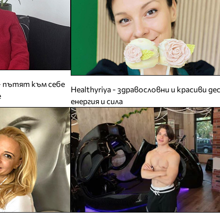
- пътят към себе
Healthyriya - здравословни и красиви де
е
енергия и сила