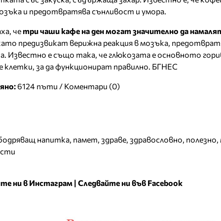
озъка и предотвратява сънливост и умора.
ха, че
три чаши кафе на ден могат значително да намаля
 като предизвикат верижна реакция в мозъка, предотвра
. Известно е също така, че глюкозата е основното гори
 клетки, за да функционират правилно. БГНЕС
яно:
6124 пъти /
Коментари (0)
бодряващ напитка
,
памет
,
здраве
,
здравословно
,
полезно
,
ести
те ни в Инстаграм
|
Следвайте ни във Facebook