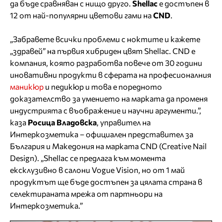
да бъде сравняван с нищо друго.
Shellac
е достъпен в
12 от най-популярни цветови гами на
CND
.
„Забравете всички проблеми с ноктите и кажете
„здравей” на първия хибриден цвят Shellac. CND е
компания, която разработва повече от 30 години
иновативни продукти в сферата на професионалния
маникюр
и педикюр и това е поредното
доказателство за умението на марката да променя
индустрията с въображение и научни аргументи.”,
каза
Росица Владовска
, управител на
Интеркозметика – официален представител за
България и Македония на марката CND (Creative Nail
Design). „Shellac се предлага към момента
ексклузивно в салони Vogue Vision, но от 1 май
продуктът ще бъде достъпен за цялата страна в
селектираната мрежа от партньори на
Интеркозметика.”