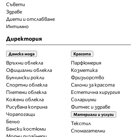
Съвети
Здраве
Диети и отслабване
Интимно
Директория
Дамска мода
Красота
Връхни облекла
Парфюмерия
Официални облекла
Козметика
Булчински рокли
Фризьорство
Спортни облекла
Салони за красота
Плетени облекла
Естетична хирургия
Кожени облекла
Солариуми
Рисувана коприна
Фитнес и здраве
Чорапогащи
Материали и услуги
Бельо
Текстил
Бански костюми
Спомагателни
Модни дизайнери