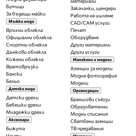
материали
Бутици
Закачалки, щендери
За бъдещи майки
Работа на ишлеме
Мъжка мода
CAD/CAM услуги
Връхни облекла
Печат
Официални облекла
Оборудване
Спортни облекла
Други материали
Дънкови облекла
Други услуги
Кожени облекла
Манекени и модели
Вратовръзки
Агенции за модели
Бански
Модна фотография
Бельо
Модели
Детска мода
Организации
Детски дрехи
Браншови съюзи
Бебешки дрехи
Образователни
Младежки дрехи
Модни списания
Аксесоари
Сватбени агенции
Бижута
ТВ предавания
Чанти
Магазини