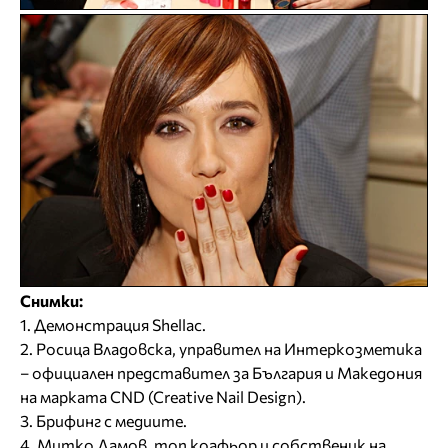
Снимки:
1. Демонстрация Shellac.
2. Росица Владовска, управител на Интеркозметика
– официален представител за България и Македония
на марката CND (Creative Nail Design).
3. Брифинг с медиите.
4. Митко Дамов, топ коафьор и собственик на