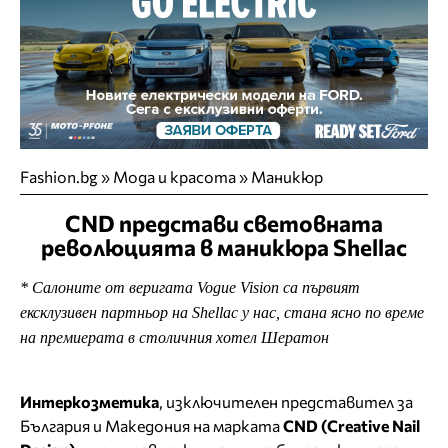
Fashion.bg
»
Мода и красота
»
Маникюр
CND представи световната
революцията в маникюра Shellac
* Салоните от веригата Vogue Vision са първият
ексклузивен партньор на Shellac у нас, стана ясно по време
на премиерата в столичния хотел Шератон
Интеркозметика
, изключителен представител за
България и Македония на марката
CND (Creative Nail