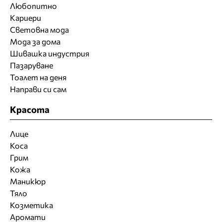
Любопитно
Кариери
Световна мода
Мода за дома
Шивашка индустрия
Пазаруване
Тоалет на деня
Направи си сам
Красота
Лице
Коса
Грим
Кожа
Маникюр
Тяло
Козметика
Аромати