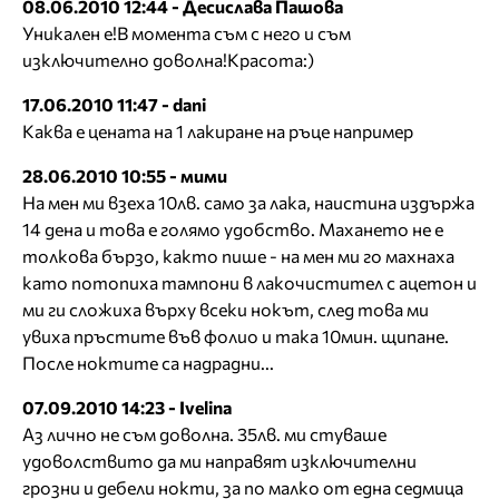
08.06.2010 12:44 - Десислава Пашова
Уникален е!В момента съм с него и съм
изключително доволна!Красота:)
17.06.2010 11:47 - dani
Каква е цената на 1 лакиране на ръце например
28.06.2010 10:55 - мими
На мен ми взеха 10лв. само за лака, наистина издържа
14 дена и това е голямо удобство. Махането не е
толкова бързо, както пише - на мен ми го махнаха
като потопиха тампони в лакочистител с ацетон и
ми ги сложиха върху всеки нокът, след това ми
увиха пръстите във фолио и така 10мин. щипане.
После ноктите са надрадни...
07.09.2010 14:23 - Ivelina
Аз лично не съм доволна. 35лв. ми стуваше
удоволствито да ми направят изключителни
грозни и дебели нокти, за по малко от една седмица