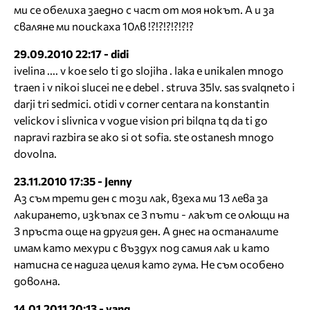
ми се обелиха заедно с част от моя нокът. А и за
сваляне ми поискаха 10лв !?!?!?!?!?!?
29.09.2010 22:17 - didi
ivelina .... v koe selo ti go slojiha . laka e unikalen mnogo
traen i v nikoi slucei ne e debel . struva 35lv. sas svalqneto i
darji tri sedmici. otidi v corner centara na konstantin
velickov i slivnica v vogue vision pri bilqna tq da ti go
napravi razbira se ako si ot sofia. ste ostanesh mnogo
dovolna.
23.11.2010 17:35 - Jenny
Аз съм трети ден с този лак, взеха ми 13 лева за
лакирането, изкъпах се 3 пъти - лакът се олющи на
3 пръста още на другия ден. А днес на останалите
имам като мехури с въздух под самия лак и като
натисна се надига целия като гума. Не съм особено
доволна.
14.01.2011 20:13 - vanq