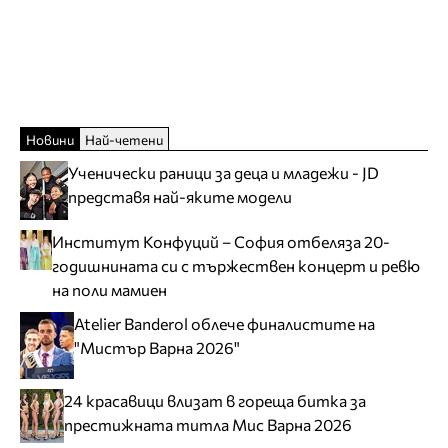
Новини
Най-четени
Ученически раници за деца и младежи - JD
представя най-яките модели
Институт Конфуций – София отбеляза 20-
годишнината си с тържествен концерт и ревю
на поли мамиен
Atelier Banderol облече финалистите на
"Мистър Варна 2026"
24 красавици влизат в гореща битка за
престижната титла Мис Варна 2026