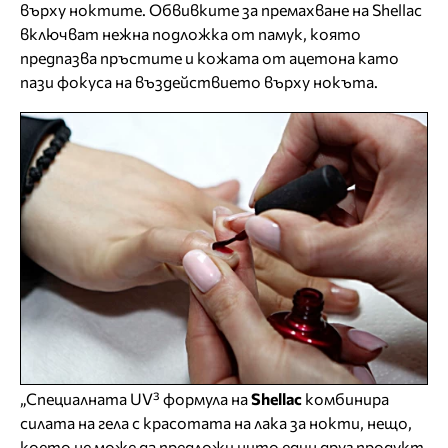
върху ноктите. Обвивките за премахване на Shellac
включват нежна подложка от памук, която
предпазва пръстите и кожата от ацетона като
пази фокуса на въздействието върху нокъта.
„Специалната UV³ формула на
Shellac
комбинира
силата на гела с красотата на лака за нокти, нещо,
което не може да предложи нито един друг продукт