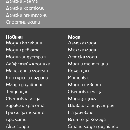
Дамски манта
Дамски костюми
Дамски панталони
Спортни екипи
Новини
Мода
Модни колекции
Дамска мода
Модни ревюта
Мъжка мода
Модна индустрия
Детска мода
Лайфстайл хроника
Модни тенденции
Манекени и модели
Колекции
Конкурси и награди
Интервю
Млади дизайнери
Модни съвети
Тенденции
Световна мода
Световна мода
Мода за дома
Здраве и красота
Шивашка индустрия
Грижи за тялото
Пазаруване
Аромати
Всичко за Коледа
Аксесоари
Стани моден дизайнер