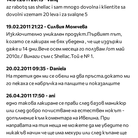
az rabotq sas shellac i sam mnogo dovolna i klientite sa
dovolni vzemam 20 leva i za svalqne 5
19.02.2011 21:22 - Силвия Момчева
Изключително уникален продукт.Първият път,
когато се лакирах не бях убедена , че ще издържи
даже и 14 дни.Вече осем месеца го ползвам /от май
2010г./ Винаги съм с Shellac.Той е № 1.
20.02.2011 09:35 - Daniela
На третия ден ми се обели на два пръста.докато ми
го пекаха се набръчка на палците и показалците
26.04.2011 17:50 - ani
едно такова лакиране се прави след базов маникюр
или след добро почистване на естествен нокът -
допълнение към коментара на Ивелина. При
направата на тия неща не можете да ме убедите по
никакъв начин че ще има мехури или след къпане ще