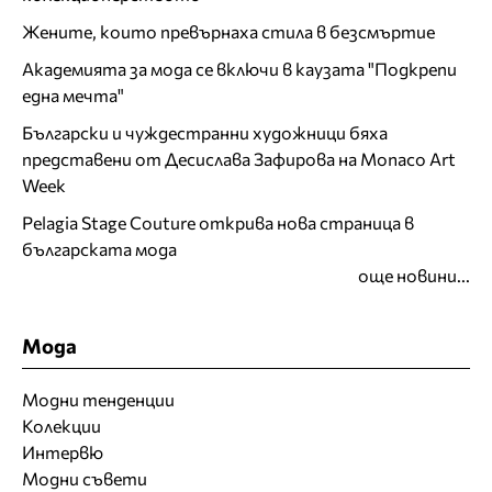
Жените, които превърнаха стила в безсмъртие
Академията за мода се включи в каузата "Подкрепи
една мечта"
Български и чуждестранни художници бяха
представени от Десислава Зафирова на Monaco Art
Week
Pelagia Stage Couture открива нова страница в
българската мода
още новини...
Мода
Модни тенденции
Колекции
Интервю
Модни съвети