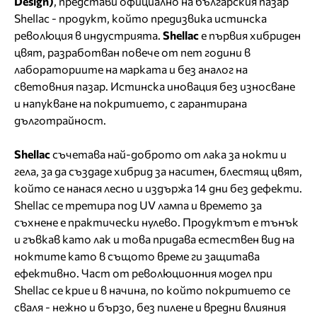
Design)
, представи официално на българския пазар
Shellac - продукт, който предизвика истинска
революция в индустрията.
Shellac
е първия хибриден
цвят, разработван повече от пет години в
лабораториите на марката и без аналог на
световния пазар. Истинска иновация без износване
и напукване на покритието, с гарантирана
дълготрайност.
Shellac
съчетава най-доброто от лака за нокти и
гела, за да създаде хибрид за наситен, блестящ цвят,
който се нанася лесно и издържа 14 дни без дефекти.
Shellac се третира под UV лампа и времето за
съхнене е практически нулево. Продуктът е тънък
и гъвкав като лак и това придава естествен вид на
ноктите като в същото време ги защитава
ефективно. Част от революционния модел при
Shellac се крие и в начина, по който покритието се
сваля - нежно и бързо, без пилене и вредни влияния