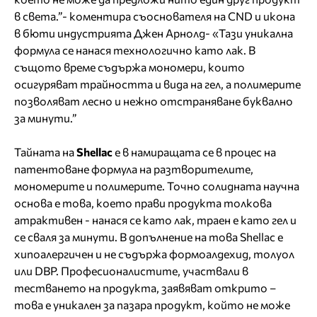
в света.”- коментира съоснователя на CND и икона
в бюти индустрията Джен Арнолд- «Тази уникална
формула се нанася технологично като лак. В
същото време съдържа мономери, които
осигуряват трайността и вида на гел, а полимерите
позволяват лесно и нежно отстраняване буквално
за минути.”
Тайната на
Shellac
е в намиращата се в процес на
патентоване формула на разтворителите,
мономерите и полимерите. Точно солидната научна
основа е това, което прави продукта толкова
атрактивен - нанася се като лак, траен е като гел и
се сваля за минути. В допълнение на това Shellac е
хипоалергичен и не съдържа формоалдехид, толуол
или DBP. Професионалистите, участвали в
тестването на продукта, заявяват открито –
това е уникален за пазара продукт, който не може