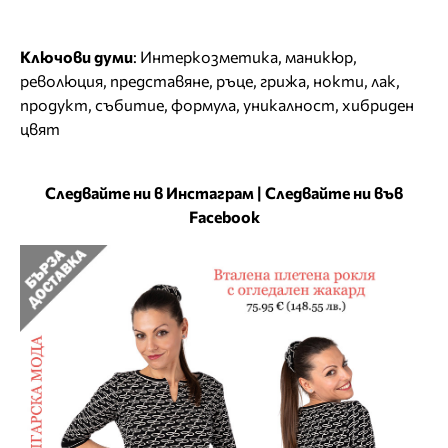
Ключови думи
:
Интеркозметика
,
маникюр
,
революция
,
представяне
,
ръце
,
грижа
,
нокти
,
лак
,
продукт
,
събитие
,
формула
,
уникалност
,
хибриден
цвят
Следвайте ни в Инстаграм
|
Следвайте ни във
Facebook