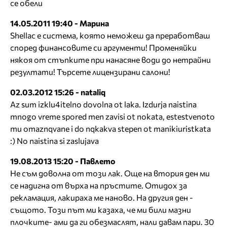
се обели
14.05.2011 19:40 - Марина
Shellac е система, която неможеш да преработваш
според финансовите си аргументи! Променяйки
някоя от стъпките при нанасяне води до нетрайни
резултати! Търсете лицензирани салони!
02.03.2012 15:26 - nataliq
Az sum izklu4itelno dovolna ot laka. Izdurja naistina
mnogo vreme spored men zavisi ot nokata, estestvenoto
mu omaznqvane i do nqkakva stepen ot manikiuristkata
:) No naistina si zaslujava
19.08.2013 15:20 - Павлето
Не съм доволна от този лак. Още на втория ден ми
се надигна от върха на пръстите. Отидох за
рекламация, лакираха ме наново. На другия ден -
същото. Този път ми казаха, че ми били мазни
плочките- ами да ги обезмаслят, нали давам пари. 30