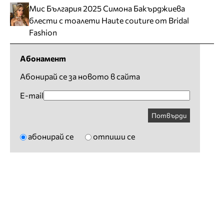
Мис България 2025 Симона Бакърджиева
блести с тоалети Haute couture от Bridal
Fashion
Абонамент
Абонирай се за новото в сайта
E-mail
Потвърди
абонирай се
отпиши се