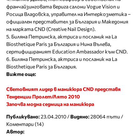
франчайзинговата верига салони Vogue Vision и
Росица Владовска, управител на Интеркозметика –
официален представител за България и Македония
на марката CND (Creative Nail Design).
5. Биляна Петринска, актриса и посланик на La
Biosthetique Paris за България и Нина Вълева,
сертифицираният Education Ambassador към CND.
6. Биляна Петринска, актриса и посланик на La
Biosthetique Paris за България.
Вижте още:
Световният лидер в маникюра CND представя
Тенденции Пролет/Лято 2010
Започва модна седмица на маникюра
Публикувано:
23.04.2010 /
Видяно:
28064 пъти /
Коментари (14)
Автор: