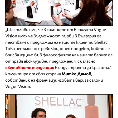
„Щастливи сме, че в салоните от веригата Vogue
Vision имахме възможност първи в България да
тестваме и предложим на нашите клиенти Shellac.
Това несъмнено е революционен продукт, който се
вписва изцяло във философията на нашата верига да
отправя ексклузивни предложения, съгласно
световните тенденции
в индустрията за красота.”,
коментира от своя страна
Митко Дамов
,
собственик на франчайзинговата верига салони
Vogue Vision.