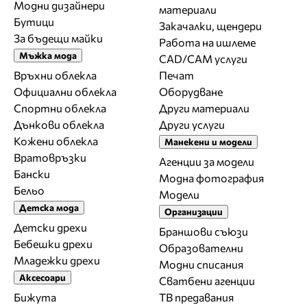
Модни дизайнери
материали
Бутици
Закачалки, щендери
За бъдещи майки
Работа на ишлеме
Мъжка мода
CAD/CAM услуги
Връхни облекла
Печат
Официални облекла
Оборудване
Спортни облекла
Други материали
Дънкови облекла
Други услуги
Кожени облекла
Манекени и модели
Вратовръзки
Агенции за модели
Бански
Модна фотография
Бельо
Модели
Детска мода
Организации
Детски дрехи
Браншови съюзи
Бебешки дрехи
Образователни
Младежки дрехи
Модни списания
Аксесоари
Сватбени агенции
Бижута
ТВ предавания