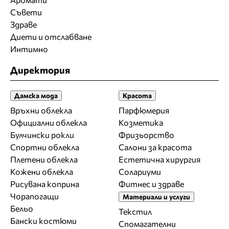
Съвети
Здраве
Диети и отслабване
Интимно
Директория
Дамска мода
Красота
Връхни облекла
Парфюмерия
Официални облекла
Козметика
Булчински рокли
Фризьорство
Спортни облекла
Салони за красота
Плетени облекла
Естетична хирургия
Кожени облекла
Солариуми
Рисувана коприна
Фитнес и здраве
Чорапогащи
Материали и услуги
Бельо
Текстил
Бански костюми
Спомагателни