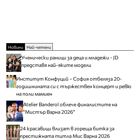
Новини
Най-четени
Ученически раници за деца и младежи - JD
представя най-яките модели
Институт Конфуций – София отбеляза 20-
годишнината си с тържествен концерт и ревю
на поли мамиен
Atelier Banderol облече финалистите на
"Мистър Варна 2026"
24 красавици влизат в гореща битка за
престижната титла Мис Варна 2026