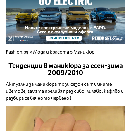
Fashion.bg
»
Мода и красота
»
Маникюр
Тенденции в маникюра за есен-зима
2009/2010
Актуални за маникюра този сезон са тъмните
цветове, гамата прелива през сиво, лилаво, кафяво и
разбира се вечното червено !