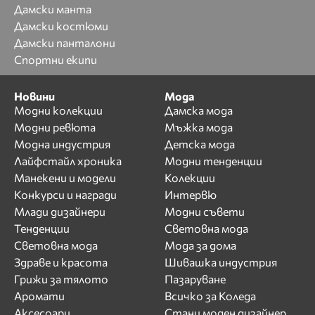
Дамски манта
Дамски костюми
Дамски панталони
Спортни екипи
Новини
Мода
Модни колекции
Дамска мода
Модни ревюта
Мъжка мода
Модна индустрия
Детска мода
Лайфстайл хроника
Модни тенденции
Манекени и модели
Колекции
Конкурси и награди
Интервю
Млади дизайнери
Модни съвети
Тенденции
Световна мода
Световна мода
Мода за дома
Здраве и красота
Шивашка индустрия
Грижи за тялото
Пазаруване
Аромати
Всичко за Коледа
Аксесоари
Стани моден дизайнер