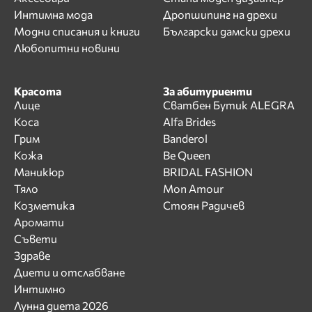
Интимна мода
Дропшипинг на дрехи
Модни списания и книги
Български дамски дрехи
Любопитни новини
Красота
За абитуриенти
Лице
Сватбен Бутик ALEGRA
Коса
Alfa Brides
Грим
Banderol
Кожа
Be Queen
Маникюр
BRIDAL FASHION
Тяло
Mon Amour
Козметика
Стоян Радичев
Аромати
Съвети
Здраве
Диети и отслабване
Интимно
Лунна диета 2026