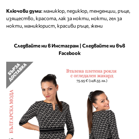
Ключови думи
:
маникюр
,
педикюр
,
тенденции
,
ръце
,
изящество
,
красота
,
лак за нокти
,
нокти
,
гел за
нокти
,
маникюрист
,
красиви ръце
,
жени
Следвайте ни в Инстаграм
|
Следвайте ни във
Facebook