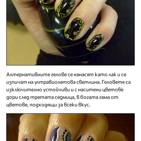
Алтернативните гелове се нанасят като лак и се
изпичат на ултравиолетова светлина. Геловете са
изключително устойчиви и с наситени цветове
дори след третата седмица, в богата гама от
цветове, подходящи за всеки вкус.