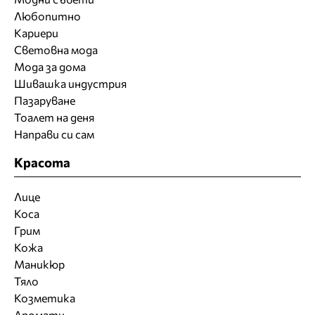
Любопитно
Кариери
Световна мода
Мода за дома
Шивашка индустрия
Пазаруване
Тоалет на деня
Направи си сам
Красота
Лице
Коса
Грим
Кожа
Маникюр
Тяло
Козметика
Аромати