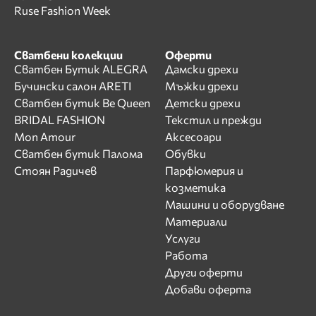
Ruse Fashion Week
Сватбени колекции
Оферти
Сватбен Бутик ALEGRA
Дамски дрехи
Бучински салон ARETI
Мъжки дрехи
Сватбен бутик Be Queen
Детски дрехи
BRIDAL FASHION
Текстил и прежди
Mon Amour
Аксесоари
Сватбен бутик Палома
Обувки
Стоян Радичев
Парфюмерия и
козметика
Машини и оборудване
Материали
Услуги
Работа
Други оферти
Добави оферта