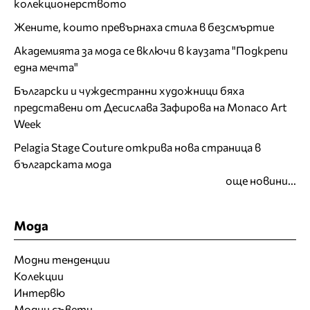
колекционерството
Жените, които превърнаха стила в безсмъртие
Академията за мода се включи в каузата "Подкрепи
една мечта"
Български и чуждестранни художници бяха
представени от Десислава Зафирова на Monaco Art
Week
Pelagia Stage Couture открива нова страница в
българската мода
още новини...
Мода
Модни тенденции
Колекции
Интервю
Модни съвети