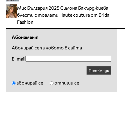
Мис България 2025 Симона Бакърджиева
блести с тоалети Haute couture от Bridal
Fashion
Абонамент
Абонирай се за новото в сайта
E-mail
Потвърди
абонирай се
отпиши се