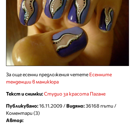
За още есенни предложения четете
Есенните
тенденции в маникюра
Текст и снимки:
Студио за красота Пагане
Публикувано:
16.11.2009 /
Видяно:
36168 пъти /
Коментари (3)
Автор: