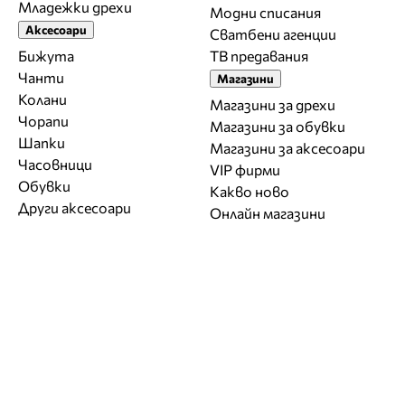
Младежки дрехи
Модни списания
Аксесоари
Сватбени агенции
Бижута
ТВ предавания
Чанти
Магазини
Колани
Магазини за дрехи
Чорапи
Магазини за обувки
Шапки
Магазини за aксесоари
Часовници
VIP фирми
Обувки
Какво ново
Други аксесоари
Онлайн магазини