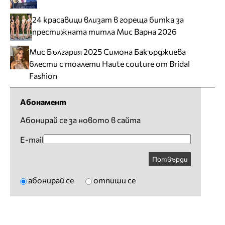
24 красавици влизат в гореща битка за
престижната титла Мис Варна 2026
Мис България 2025 Симона Бакърджиева
блести с тоалети Haute couture от Bridal
Fashion
Абонамент
Абонирай се за новото в сайта
E-mail
Потвърди
абонирай се
отпиши се