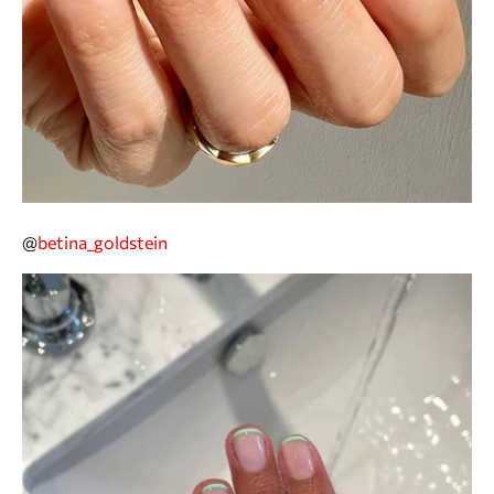
@
betina_goldstein