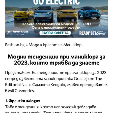
Fashion.bg
»
Мода и красота
»
Маникюр
Модни тенденции при маникюра за
2023, които трябва да знаете
Представяме ви тенденциите при маникюра за 2023
според известната маникюристка Gracie J от The
Editorial Nail и Саманта Кендрю, главен преподавател
в Mii Cosmetics.
1. Френска илюзия
Това е тенденция, която напоследък завладява
социалните мрежи. Този маникюр ще продължи да