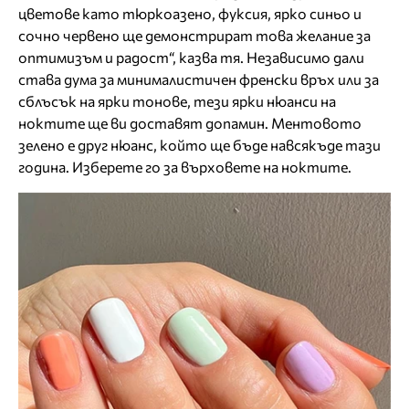
цветове като тюркоазено, фуксия, ярко синьо и
сочно червено ще демонстрират това желание за
оптимизъм и радост“, казва тя. Независимо дали
става дума за минималистичен френски връх или за
сблъсък на ярки тонове, тези ярки нюанси на
ноктите ще ви доставят допамин. Ментовото
зелено е друг нюанс, който ще бъде навсякъде тази
година. Изберете го за върховете на ноктите.