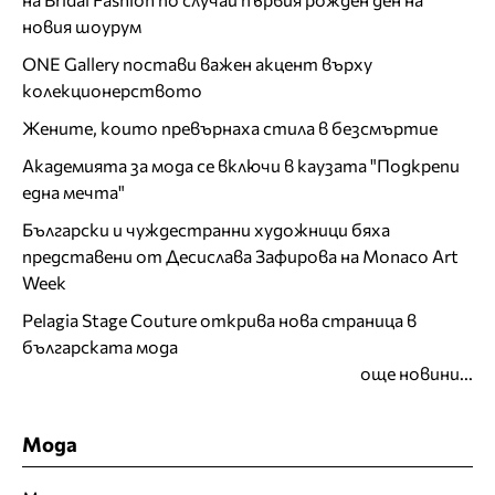
новия шоурум
ONE Gallery постави важен акцент върху
колекционерството
Жените, които превърнаха стила в безсмъртие
Академията за мода се включи в каузата "Подкрепи
една мечта"
Български и чуждестранни художници бяха
представени от Десислава Зафирова на Monaco Art
Week
Pelagia Stage Couture открива нова страница в
българската мода
още новини...
Мода