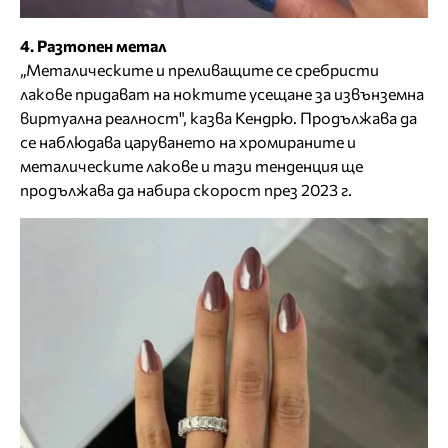
4. Разтопен метал
„Металическите и преливащите се сребристи
лакове придават на ноктите усещане за извънземна
виртуална реалност", казва Кендрю. Продължава да
се наблюдава царуването на хромираните и
металическите лакове и тази тенденция ще
продължава да набира скорост през 2023 г.