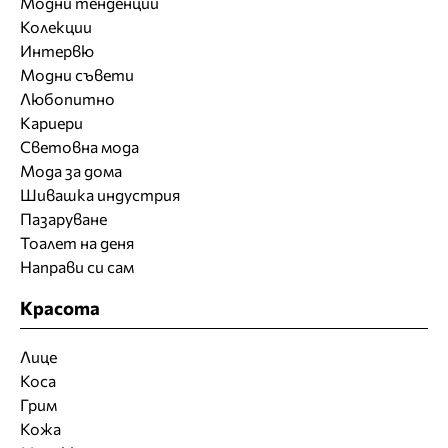
Модни тенденции
Колекции
Интервю
Модни съвети
Любопитно
Кариери
Световна мода
Мода за дома
Шивашка индустрия
Пазаруване
Тоалет на деня
Направи си сам
Красота
Лице
Коса
Грим
Кожа