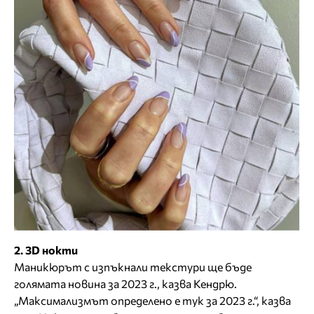
2. 3D нокти
Маникюрът с изпъкнали текстури ще бъде
голямата новина за 2023 г., казва Кендрю.
„Максимализмът определено е тук за 2023 г.“, казва