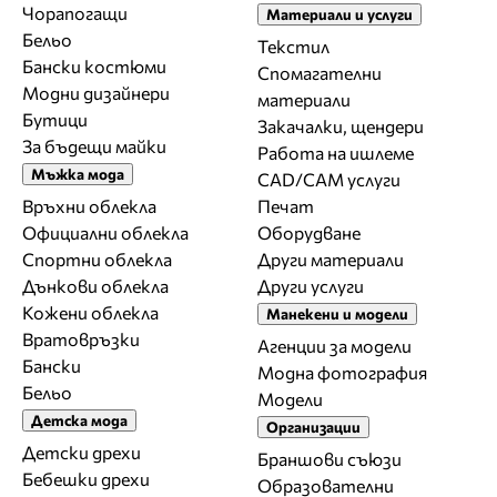
Чорапогащи
Материали и услуги
Бельо
Текстил
Бански костюми
Спомагателни
Модни дизайнери
материали
Бутици
Закачалки, щендери
За бъдещи майки
Работа на ишлеме
Мъжка мода
CAD/CAM услуги
Връхни облекла
Печат
Официални облекла
Оборудване
Спортни облекла
Други материали
Дънкови облекла
Други услуги
Кожени облекла
Манекени и модели
Вратовръзки
Агенции за модели
Бански
Модна фотография
Бельо
Модели
Детска мода
Организации
Детски дрехи
Браншови съюзи
Бебешки дрехи
Образователни