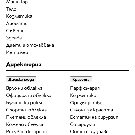
Маникюр
Тяло
Козметика
Аромати
Съвети
Здраве
Диети и отслабване
Интимно
Директория
Дамска мода
Красота
Връхни облекла
Парфюмерия
Официални облекла
Козметика
Булчински рокли
Фризьорство
Спортни облекла
Салони за красота
Плетени облекла
Естетична хирургия
Кожени облекла
Солариуми
Рисувана коприна
Фитнес и здраве