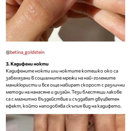
@
betina_goldstein
3. Кадифени нокти
Кадифените нокти или ноктите котешко око са
забелязани в социалните мрежи на най-големите
маникюристи и все още набират скорост с различни
методи на нанасяне и дизайн. Тези блестящи лакове
са с магнитно въздействие и създават двуцветен
ефект, който наподобява скъпия вид на кадифето.