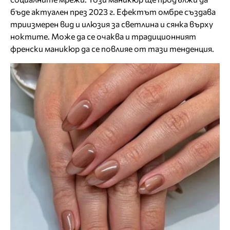
бъде актуален през 2023 г. Ефектът омбре създава
триизмерен вид и илюзия за светлина и сянка върху
ноктите. Може да се очаква и традиционният
френски маникюр да се повлияе от тази тенденция.