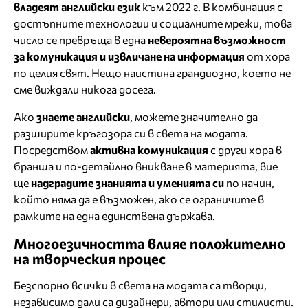
владеят английски език
към 2022 г. В комбинация с
достъпните технологии и социалните мрежи, това
число се превръща в една
невероятна възможност
за комуникация и извличане на информация
от хора
по целия свят. Нещо наистина грандиозно, което не
сме виждали никога досега.
Ако
знаете английски
, можете значително да
разширите кръгозора си в света на модата.
Посредством
активна комуникация
с други хора в
бранша и по-детайлно вникване в материята, вие
ще
надградите знанията и уменията си
по начин,
който няма да е възможен, ако се ограничите в
рамките на една единствена държава.
Многоезичността влияе положително
на творческия процес
Безспорно всички в света на модата са творци,
независимо дали са дизайнери, автори или стилисти.