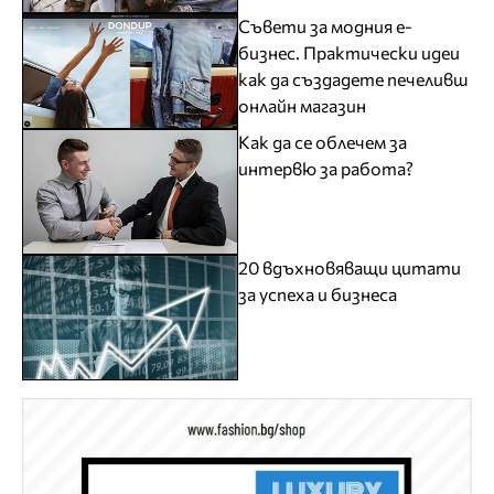
Съвети за модния е-
бизнес. Практически идеи
как да създадете печеливш
онлайн магазин
Как да се облечем за
интервю за работа?
20 вдъхновяващи цитати
за успеха и бизнеса