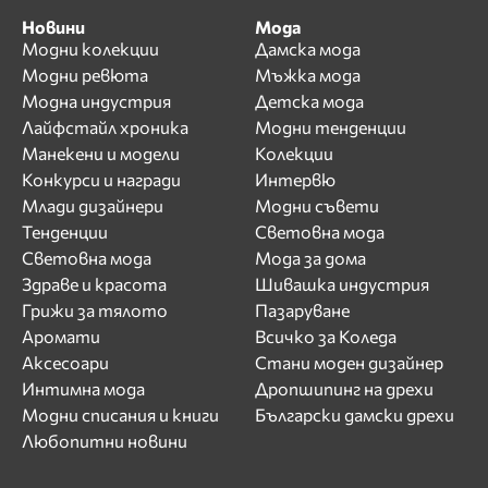
Новини
Мода
Модни колекции
Дамска мода
Модни ревюта
Мъжка мода
Модна индустрия
Детска мода
Лайфстайл хроника
Модни тенденции
Манекени и модели
Колекции
Конкурси и награди
Интервю
Млади дизайнери
Модни съвети
Тенденции
Световна мода
Световна мода
Мода за дома
Здраве и красота
Шивашка индустрия
Грижи за тялото
Пазаруване
Аромати
Всичко за Коледа
Аксесоари
Стани моден дизайнер
Интимна мода
Дропшипинг на дрехи
Модни списания и книги
Български дамски дрехи
Любопитни новини