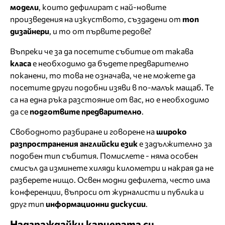
модели
, които дефилират с най-новите
произведения на изкуството, създадени от
топ
дизайнери
, и то от първите редове?
Въпреки че за да посетите събитие от такава
класа
е необходимо да бъдете предварително
поканени, то това не означава, че не можете да
посетите други подобни изяви в по-малък мащаб. Те
са на една ръка разстояние от вас, но е необходимо
да се
подготвите предварително
.
Свободното разбиране и говорене на
широко
разпространения английски език
е задължително за
подобен тип събития. Помислете - няма особен
смисъл да изминете хиляди километри и накрая да не
разберете нищо. Освен модни дефилета, често има
конференции, въпроси от журналисти и публика и
друг тип
информационни дискусии
.
Надграждайки кариерата си