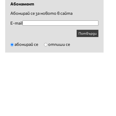
Абонамент
Абонирай се за новото в сайта
E-mail
Потвърди
абонирай се
отпиши се