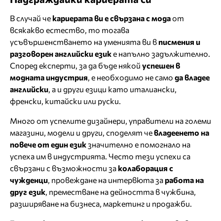
В случай че
кариерата ви е свързана с мода
от
всякакво естество, то тогава
усъвършенстването на уменията ви в
писмения и
разговорен английски език
е напълно задължително.
Според експерти, за да бъде някой
успешен в
модната индустрия
, е необходимо не само
да владее
английски
, а и други езици като италиански,
френски, китайски или руски.
Много от успелите дизайнери, управители на големи
магазини, модели и други, споделят че
владеенето на
повече от един език
значително е помогнало на
успеха им в индустрията. Често тези успехи са
свързани с възможности за
колаборация с
чужденци
, провеждане на интервюта за
работа на
друг език
, преместване на дейността в чужбина,
разширяване на бизнеса, маркетинг и продажби.