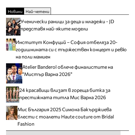
Новини
Най-четени
Ученически раници за деца и младежи - JD
представя най-яките модели
Институт Конфуций – София отбеляза 20-
годишнината си с тържествен концерт и ревю
на поли мамиен
Atelier Banderol облече финалистите на
"Мистър Варна 2026"
24 красавици влизат в гореща битка за
престижната титла Мис Варна 2026
Мис България 2025 Симона Бакърджиева
блести с тоалети Haute couture от Bridal
Fashion