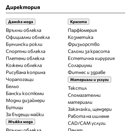
Директория
Дамска мода
Красота
Връхни облекла
Парфюмерия
Официални облекла
Козметика
Булчински рокли
Фризьорство
Спортни облекла
Салони за красота
Плетени облекла
Естетична хирургия
Кожени облекла
Солариуми
Рисувана коприна
Фитнес и здраве
Чорапогащи
Материали и услуги
Бельо
Текстил
Бански костюми
Спомагателни
Модни дизайнери
материали
Бутици
Закачалки, щендери
За бъдещи майки
Работа на ишлеме
Мъжка мода
CAD/CAM услуги
Връхни облекла
Печат