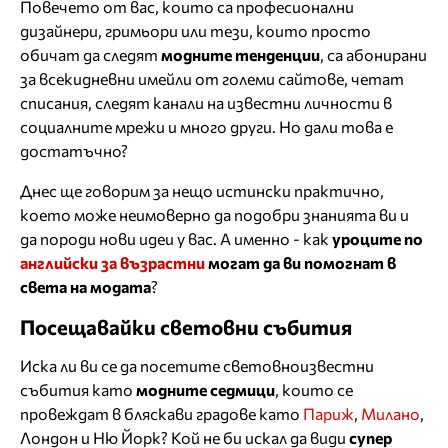
Повечето от вас, които са професионални
дизайнери, гримьори или тези, които просто
обичат да следят
модните тенденции
, са абонирани
за всекидневни имейли от големи сайтове, четат
списания, следят канали на известни личности в
социалните мрежи и много други. Но дали това е
достатъчно?
Днес ще говорим за нещо истински практично,
което може неимоверно да подобри знанията ви и
да породи нови идеи у вас. А именно - как
уроците по
английски за възрастни
могат да ви помогнат в
света на модата
?
Посещавайки световни събития
Иска ли ви се да посетите световноизвестни
събития като
модните седмици
, които се
провеждат в бляскави градове като
Париж
,
Милано
,
Лондон и Ню Йорк? Кой не би искал да види
супер