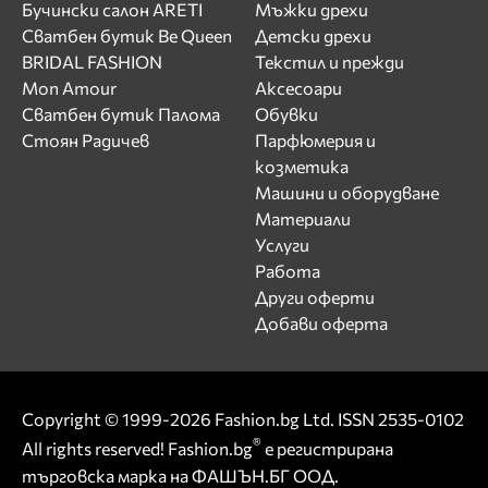
Бучински салон ARETI
Мъжки дрехи
Сватбен бутик Be Queen
Детски дрехи
BRIDAL FASHION
Текстил и прежди
Mon Amour
Аксесоари
Сватбен бутик Палома
Обувки
Стоян Радичев
Парфюмерия и
козметика
Машини и оборудване
Материали
Услуги
Работа
Други оферти
Добави оферта
Copyright © 1999-2026 Fashion.bg Ltd. ISSN 2535-0102
®
All rights reserved! Fashion.bg
е регистрирана
търговска марка на ФАШЪН.БГ ООД.