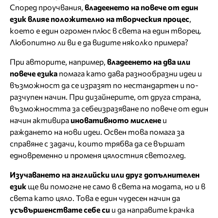
Според проучвания,
владеенето на повече от един
език влияе положително на творческия процес
,
което е един огромен плюс в света на един творец.
Любопитно ли ви е да видите няколко примера?
При авторите, например,
владеенето на два или
повече езика
помага като дава разнообразни идеи и
възможност да се изразят по нестандартен и по-
разчупен начин. При дизайнерите, от друга страна,
възможността за себеизразяване по повече от един
начин активира
иновативното мислене
и
раждането на нови идеи. Освен това помага за
справяне с задачи, които трябва да се вършат
едновременно и променя цялостния светоглед.
Изучаването на английски или друг допълнителен
език
ще ви помогне не само в света на модата, но и в
света като цяло. Това е един чудесен начин да
усъвършенствате себе си
и да направите крачка