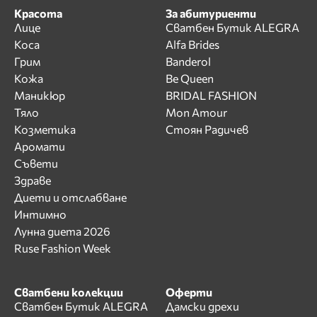
Красота
За абитуриенти
Лице
Сватбен Бутик ALEGRA
Коса
Alfa Brides
Грим
Banderol
Кожа
Be Queen
Маникюр
BRIDAL FASHION
Тяло
Mon Amour
Козметика
Стоян Радичев
Аромати
Съвети
Здраве
Диети и отслабване
Интимно
Лунна диета 2026
Ruse Fashion Week
Сватбени колекции
Оферти
Сватбен Бутик ALEGRA
Дамски дрехи