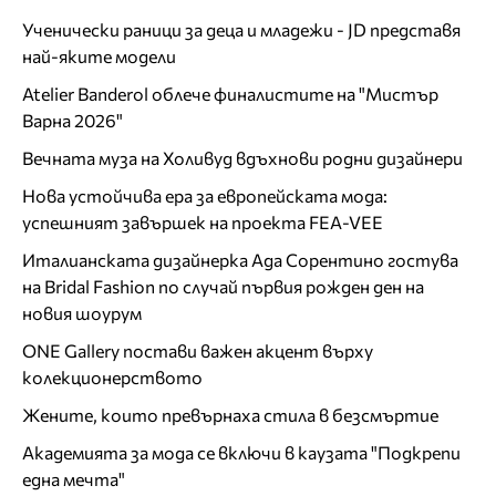
Ученически раници за деца и младежи - JD представя
най-яките модели
Atelier Banderol облече финалистите на "Мистър
Варна 2026"
Вечната муза на Холивуд вдъхнови родни дизайнери
Нова устойчива ера за европейската мода:
успешният завършек на проекта FEA-VEE
Италианската дизайнерка Ада Сорентино гостува
на Bridal Fashion по случай първия рожден ден на
новия шоурум
ONE Gallery постави важен акцент върху
колекционерството
Жените, които превърнаха стила в безсмъртие
Академията за мода се включи в каузата "Подкрепи
една мечта"