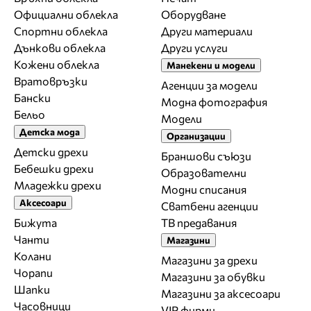
Официални облекла
Оборудване
Спортни облекла
Други материали
Дънкови облекла
Други услуги
Кожени облекла
Манекени и модели
Вратовръзки
Агенции за модели
Бански
Модна фотография
Бельо
Модели
Детска мода
Организации
Детски дрехи
Браншови съюзи
Бебешки дрехи
Образователни
Младежки дрехи
Модни списания
Аксесоари
Сватбени агенции
Бижута
ТВ предавания
Чанти
Магазини
Колани
Магазини за дрехи
Чорапи
Магазини за обувки
Шапки
Магазини за aксесоари
Часовници
VIP фирми