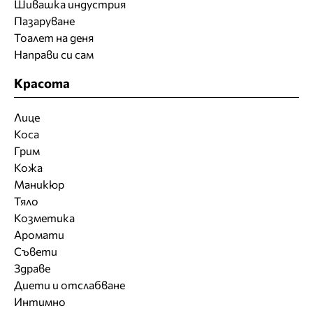
Шивашка индустрия
Пазаруване
Тоалет на деня
Направи си сам
Красота
Лице
Коса
Грим
Кожа
Маникюр
Тяло
Козметика
Аромати
Съвети
Здраве
Диети и отслабване
Интимно