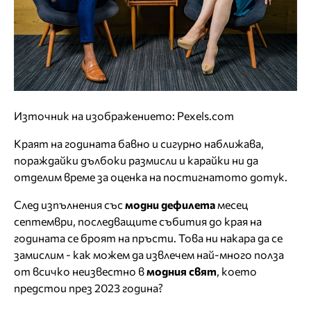
Източник на изображението: Pexels.com
Краят на годината бавно и сигурно наближава,
пораждайки дълбоки размисли и карайки ни да
отделим време за оценка на постигнатото дотук.
След изпълнения със
модни дефилета
месец
септември, последващите събития до края на
годината се броят на пръсти. Това ни накара да се
замислим - как можем да извлечем най-много полза
от всичко неизвестно в
модния свят
, което
предстои през 2023 година?