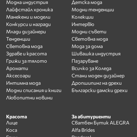
Модна индустрия
Детска мода
Лайфстайл хроника
Модни тенденции
Манекени и модели
Колекции
Конкурси и награди
Интервю
Млади дизайнери
Модни съвети
Тенденции
Световна мода
Световна мода
Мода за дома
Здраве и красота
Шивашка индустрия
Грижи за тялото
Пазаруване
Аромати
Всичко за Коледа
Аксесоари
Стани моден дизайнер
Интимна мода
Дропшипинг на дрехи
Модни списания и книги
Български дамски дрехи
Любопитни новини
Красота
За абитуриенти
Лице
Сватбен Бутик ALEGRA
Коса
Alfa Brides