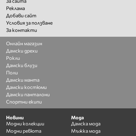
За сайта
Реклама
Добави сайт
Условия за ползване
За контакти
Онлайн магазин
Дамски дрехи
Рокли
Дамски блузи
Поли
Дамски манта
Дамски костюми
Дамски панталони
Спортни екипи
Новини
Мода
Модни колекции
Дамска мода
Модни ревюта
Мъжка мода