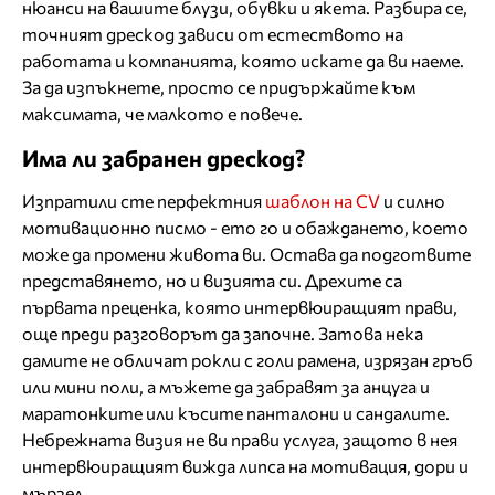
нюанси на вашите блузи, обувки и якета. Разбира се,
точният дрескод зависи от естеството на
работата и компанията, която искате да ви наеме.
За да изпъкнете, просто се придържайте към
максимата, че малкото е повече.
Има ли забранен дрескод?
Изпратили сте перфектния
шаблон на СV
и силно
мотивационно писмо - ето го и обаждането, което
може да промени живота ви. Остава да подготвите
представянето, но и визията си. Дрехите са
първата преценка, която интервюиращият прави,
още преди разговорът да започне. Затова нека
дамите не обличат рокли с голи рамена, изрязан гръб
или мини поли, а мъжете да забравят за анцуга и
маратонките или късите панталони и сандалите.
Небрежната визия не ви прави услуга, защото в нея
интервюиращият вижда липса на мотивация, дори и
мързел.