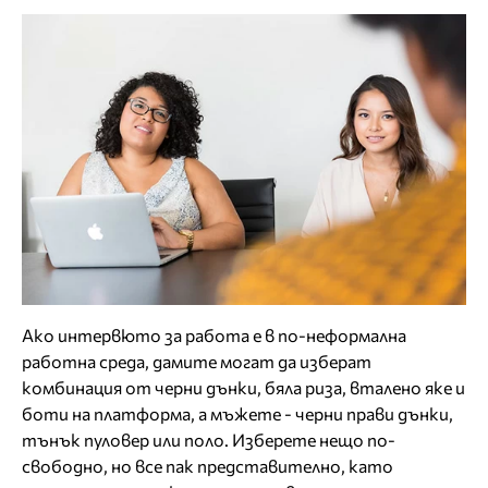
Ако интервюто за работа е в по-неформална
работна среда, дамите могат да изберат
комбинация от черни дънки, бяла риза, вталено яке и
боти на платформа, а мъжете - черни прави дънки,
тънък пуловер или поло. Изберете нещо по-
свободно, но все пак представително, като