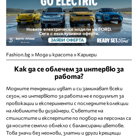
Fashion.bg
»
Мода и красота
»
Кариери
Как да се облечем за интервю за
работа?
Модните тенденции идват и си заминават всеки
сезон, но интервюто за работа не е подиумът за
провокации и експерименти с последните колекции
на любимите ви дизайнери. Съветите на
стилистите и експертите по подбор на персонал са
да носите семпло облекло с балансирани цветове.
Това значи без неонови, златни и други крещящи