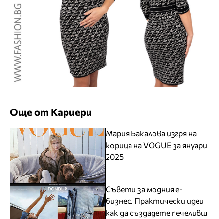
Още от Кариери
Мария Бакалова изгря на
корица на VOGUE за януари
2025
Съвети за модния е-
бизнес. Практически идеи
как да създадете печеливш