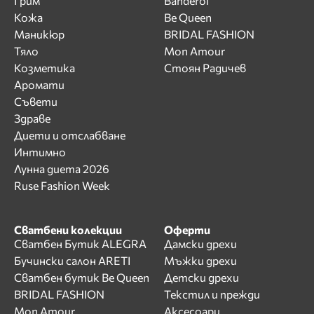
Грим
Banderol
Кожа
Be Queen
Маникюр
BRIDAL FASHION
Тяло
Mon Amour
Козметика
Стоян Радичев
Аромати
Съвети
Здраве
Диети и отслабване
Интимно
Лунна диета 2026
Ruse Fashion Week
Сватбени колекции
Оферти
Сватбен Бутик ALEGRA
Дамски дрехи
Бучински салон ARETI
Мъжки дрехи
Сватбен бутик Be Queen
Детски дрехи
BRIDAL FASHION
Текстил и прежди
Mon Amour
Аксесоари