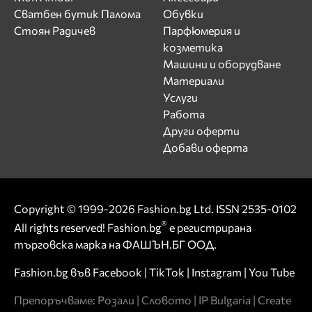
Сватбен бутик Палома
Обувки
Стоян Радичев
Парфюмерия и
козметика
Машини и оборудване
Материали
Услуги
Работа
Други оферти
Добави оферта
Copyright © 1999-2026 Fashion.bg Ltd. ISSN 2535-0102
®
All rights reserved! Fashion.bg
е регистрирана
търговска марка на ФАШЪН.БГ ООД.
Fashion.bg във
Facebook
|
TikTok
|
Instagram
|
You Tube
Препоръчваме:
Розали
|
Словото
|
IP Bulgaria
|
Create