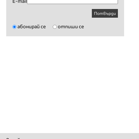
E-mail
Потвърди
абонирай се
отпиши се