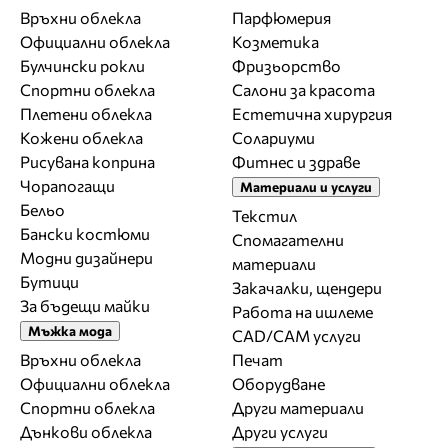
Връхни облекла
Парфюмерия
Официални облекла
Козметика
Булчински рокли
Фризьорство
Спортни облекла
Салони за красота
Плетени облекла
Естетична хирургия
Кожени облекла
Солариуми
Рисувана коприна
Фитнес и здраве
Чорапогащи
Материали и услуги
Бельо
Текстил
Бански костюми
Спомагателни
Модни дизайнери
материали
Бутици
Закачалки, щендери
За бъдещи майки
Работа на ишлеме
Мъжка мода
CAD/CAM услуги
Връхни облекла
Печат
Официални облекла
Оборудване
Спортни облекла
Други материали
Дънкови облекла
Други услуги