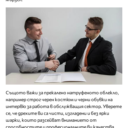
Същото важи за прекалено натруфеното облекло,
например строг черен костюм и черни обувки на
интервю за работа в обслужващия сектор. Уверете
се, че дрехите ви са чисти, изгладени и без ярки
шарки, които разсейват вниманието от
способностите и професионалните ви качества.