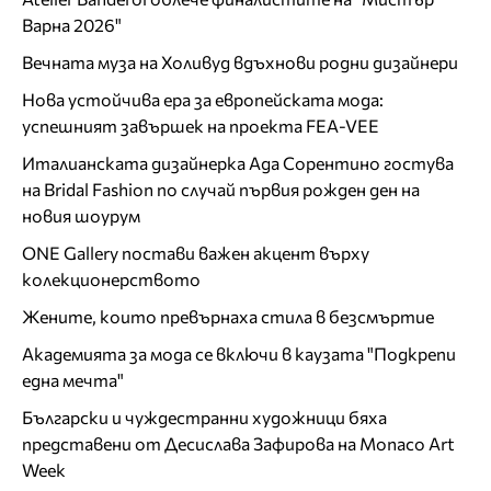
Варна 2026"
Вечната муза на Холивуд вдъхнови родни дизайнери
Нова устойчива ера за европейската мода:
успешният завършек на проекта FEA-VEE
Италианската дизайнерка Ада Сорентино гостува
на Bridal Fashion по случай първия рожден ден на
новия шоурум
ONE Gallery постави важен акцент върху
колекционерството
Жените, които превърнаха стила в безсмъртие
Академията за мода се включи в каузата "Подкрепи
една мечта"
Български и чуждестранни художници бяха
представени от Десислава Зафирова на Monaco Art
Week