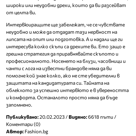
широки или неудобни дрехи, които да ви разсейват
от целта ви.
Интервюиращите ще забележат, че се чувствате
неудобно и може да отдадат тази нервност на
липсата на опит или подготовка. А и надали ще ги
интересува колко скъпи са дрехите ви. Ето защо е
грешна стратегия да приравнявайте скъпото и
професионалното. Носенето на блузи, часовници и
чанти с лога на известни брандове няма да ви
помогне кой знае колко, ако не сте убедителни в
защитата на кандидатурата си. Тайната на
облеклото за успешно интервюто е в увереността
и комфорта. Останалото просто няма да бъде
запомнено.
Публикувано:
20.02.2023 /
Видяно:
6618 пъти /
Коментари (0)
Автор:
Fashion.bg