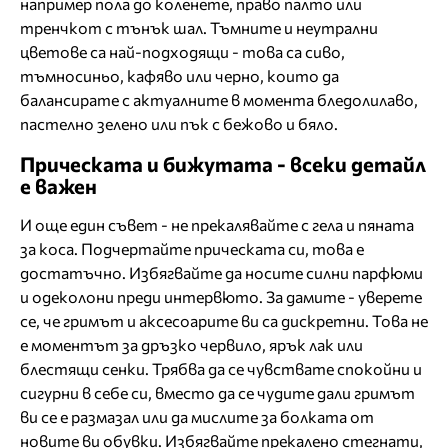
например пола до коленете, право палто или
тренчкот с тънък шал. Тъмните и неутрални
цветове са най-подходящи - това са сиво,
тъмносиньо, кафяво или черно, които да
балансирате с актуалните в момента бледолилаво,
пастелно зелено или пък с бежово и бяло.
Прическата и бижутата - всеки детайл
е важен
И още един съвет - не прекалявайте с гела и пяната
за коса. Подчертайте прическата си, това е
достатъчно. Избягвайте да носите силни парфюми
и одеколони преди интервюто. За дамите - уверете
се, че гримът и аксесоарите ви са дискретни. Това не
е моментът за дръзко червило, ярък лак или
блестящи сенки. Трябва да се чувствате спокойни и
сигурни в себе си, вместо да се чудите дали гримът
ви се е размазал или да мислите за болката от
новите ви обувки. Избягвайте прекалено стегнати,