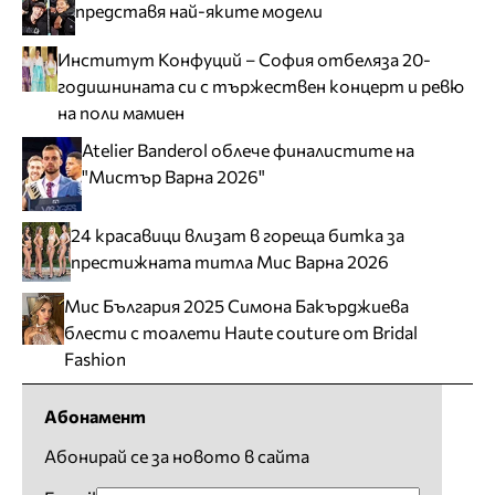
представя най-яките модели
Институт Конфуций – София отбеляза 20-
годишнината си с тържествен концерт и ревю
на поли мамиен
Atelier Banderol облече финалистите на
"Мистър Варна 2026"
24 красавици влизат в гореща битка за
престижната титла Мис Варна 2026
Мис България 2025 Симона Бакърджиева
блести с тоалети Haute couture от Bridal
Fashion
Абонамент
Абонирай се за новото в сайта