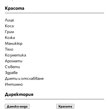
Красота
Лице
Коса
Грим
Кожа
Маникюр
Тяло
Козметика
Аромати
Съвети
Здраве
Диети и отслабване
Интимно
Директория
Дамска мода
Красота