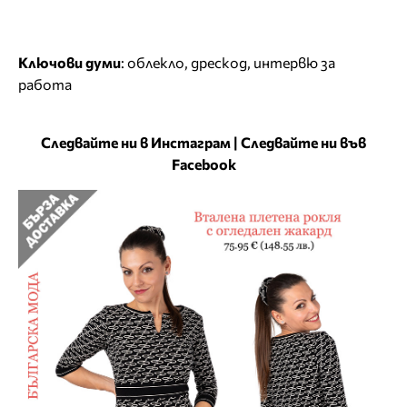
Ключови думи
:
облекло
,
дрескод
,
интервю за
работа
Следвайте ни в Инстаграм
|
Следвайте ни във
Facebook