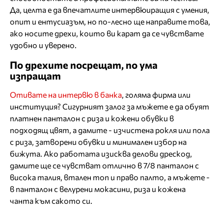
Да, целта е да впечатлите интервюиращия с умения,
опит и ентусиазъм, но по-лесно ще направите това,
ако носите дрехи, които ви карат да се чувствате
удобно и уверено.
По дрехите посрещат, по ума
изпращат
Отивате на интервю в банка
, голяма фирма или
институция? Сигурният залог за мъжете е да обуят
платнен панталон с риза и кожени обувки в
подходящ цвят, а дамите - изчистена рокля или пола
с риза, затворени обувки и минимален избор на
бижута. Ако работата изисква делови дрескод,
дамите ще се чувстват отлично в 7/8 панталон с
висока талия, втален топ и право палто, а мъжете -
в панталон с велурени мокасини, риза и кожена
чанта към сакото си.