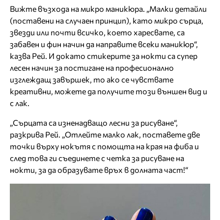
Вижте възхода на микро маникюра. „Малки детайли
(поставени на случаен принцип), като микро сърца,
звезди или почти всичко, което харесвате, са
забавен и фин начин да направите всеки маникюр“,
казва Рей. И докато стикерите за нокти са супер
лесен начин за постигане на професионално
изглеждащ завършек, то ако се чувствате
креативни, можете да получите този външен вид и
с лак.
„Сърцата са изненадващо лесни за рисуване“,
разкрива Рей. „Отлейте малко лак, поставете две
точки върху нокътя с помощта на края на фиба и
след това ги съединете с четка за рисуване на
нокти, за да образувате връх в долната част!“