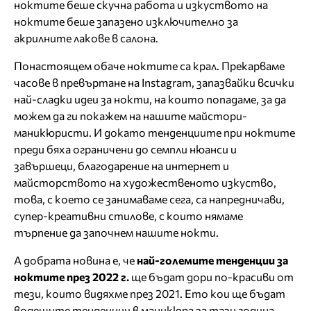
ноктите беше скучна работа и изкуството на
ноктите беше запазено изключително за
акрилните лакове в салона.
Понастоящем обаче ноктите са крал. Прекарваме
часове в превъртане на Instagram, запазвайки всички
най-сладки идеи за нокти, на които попадаме, за да
можем да ги покажем на нашите майстори-
маникюристи. И докато тенденциите при ноктите
преди бяха ограничени до семпли нюанси и
завършеци, благодарение на интернет и
майсторството на художественото изкуство,
това, с което се занимаваме сега, са напредничави,
супер-креативни стилове, с които нямаме
търпение да започнем нашите нокти.
А добрата новина е, че
най-големите тенденции за
ноктите през 2022 г.
ще бъдат дори по-красиви от
тези, които видяхме през 2021. Ето кои ще бъдат
водещите тенденции в маникюра за тази година