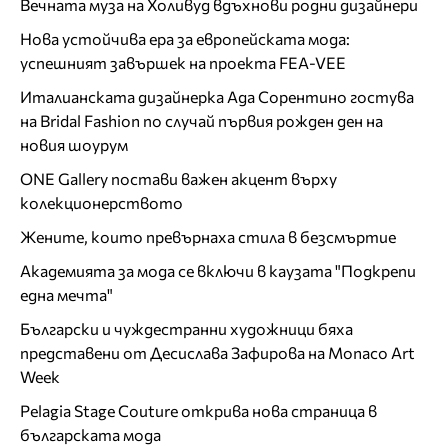
Вечната муза на Холивуд вдъхнови родни дизайнери
Нова устойчива ера за европейската мода:
успешният завършек на проекта FEA-VEE
Италианската дизайнерка Ада Сорентино гостува
на Bridal Fashion по случай първия рожден ден на
новия шоурум
ONE Gallery постави важен акцент върху
колекционерството
Жените, които превърнаха стила в безсмъртие
Академията за мода се включи в каузата "Подкрепи
една мечта"
Български и чуждестранни художници бяха
представени от Десислава Зафирова на Monaco Art
Week
Pelagia Stage Couture открива нова страница в
българската мода