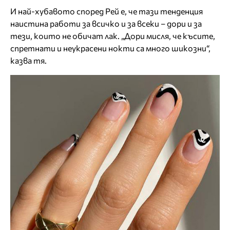
И най-хубавото според Рей е, че тази тенденция
наистина работи за всичко и за всеки – дори и за
тези, които не обичат лак. „Дори мисля, че късите,
спретнати и неукрасени нокти са много шикозни“,
казва тя.