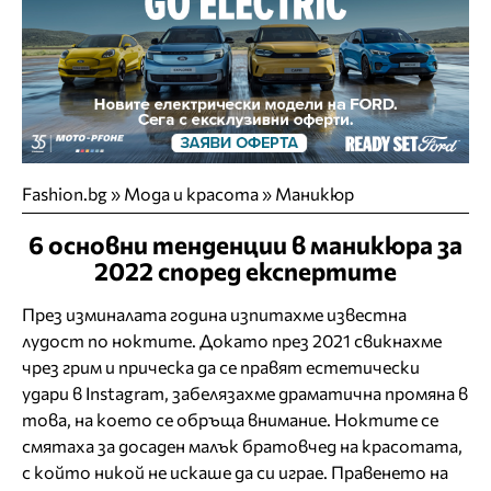
Fashion.bg
»
Мода и красота
»
Маникюр
6 основни тенденции в маникюра за
2022 според експертите
През изминалата година изпитахме известна
лудост по ноктите. Докато през 2021 свикнахме
чрез грим и прическа да се правят естетически
удари в Instagram, забелязахме драматична промяна в
това, на което се обръща внимание. Ноктите се
смятаха за досаден малък братовчед на красотата,
с който никой не искаше да си играе. Правенето на