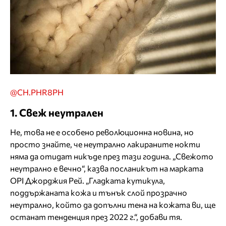
@CH.PHR8PH
1. Свеж неутрален
Не, това не е особено революционна новина, но
просто знайте, че неутрално лакираните нокти
няма да отидат никъде през тази година. „Свежото
неутрално е вечно“, казва посланикът на марката
OPI Джорджия Рей. „Гладката кутикула,
поддържаната кожа и тънък слой прозрачно
неутрално, който да допълни тена на кожата ви, ще
останат тенденция през 2022 г.“, добави тя.