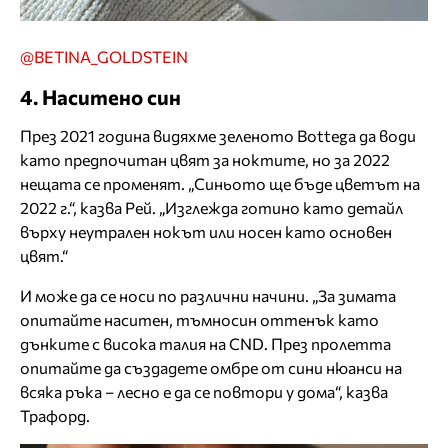
@BETINA_GOLDSTEIN
4. Наситено син
През 2021 година видяхме зеленото Bottega да води
като предпочитан цвят за ноктите, но за 2022
нещата се променят. „Синьото ще бъде цветът на
2022 г.“, казва Рей. „Изглежда готино като детайл
върху неутрален нокът или носен като основен
цвят.“
И може да се носи по различни начини. „За зимата
опитайте наситен, тъмносин оттенък като
дънките с висока талия на CND. През пролетта
опитайте да създадете омбре от сини нюанси на
всяка ръка – лесно е да се повтори у дома“, казва
Трафорд.