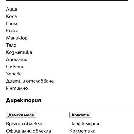
Лице
Коса
Грим
Кожа
Маникюр
Тяло
Козметика
Аромати
Съвети
Здраве
Диети и отслабване
Интимно
Директория
Дамска мода
Красота
Връхни облекла
Парфюмерия
Официални облекла
Козметика