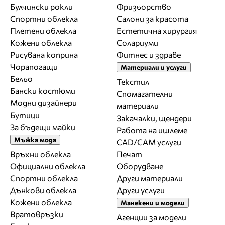
Булчински рокли
Фризьорство
Спортни облекла
Салони за красота
Плетени облекла
Естетична хирургия
Кожени облекла
Солариуми
Рисувана коприна
Фитнес и здраве
Чорапогащи
Материали и услуги
Бельо
Текстил
Бански костюми
Спомагателни
Модни дизайнери
материали
Бутици
Закачалки, щендери
За бъдещи майки
Работа на ишлеме
Мъжка мода
CAD/CAM услуги
Връхни облекла
Печат
Официални облекла
Оборудване
Спортни облекла
Други материали
Дънкови облекла
Други услуги
Кожени облекла
Манекени и модели
Вратовръзки
Агенции за модели