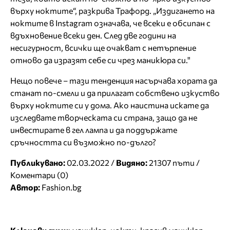
върху ноктите“, разкрива Трафорд. „Издигането на
ноктите в Instagram означава, че всеки е обсипан с
вдъхновение всеки ден. След две години на
несигурност, всички ще очакват с нетърпение
отново да изразят себе си чрез маникюра си."
Нещо повече – тази тенденция насърчава хората да
станат по-смели и да прилагат собствено изкуство
върху ноктите си у дома. Ако наистина искате да
изследвате творческата си страна, защо да не
инвестирате в гел лампа и да поддържате
сръчността си възможно по-дълго?
Публикувано:
02.03.2022 /
Видяно:
21307 пъти /
Коментари (0)
Автор:
Fashion.bg