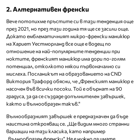
2. Алтернативен френски
Вече потопихме пръстите си в тази тенденция още
през 2021, но през тази година тя ще се засили още.
Докато емблематичният микро-френски маникюр
на Хариет Уестморланд все още е водещ по
отношение на най-популярните тенденции при
ноктите, френският маникюр има дори по-голям
потенциал, отколкото някои първоначално си
мислеха. Посланикът на образованието на CND
Виктория Трафорд обясни, че „Френският маникюр е
насочен във всички посоки. Той е обърнат на 90
градуса, за да се създаде допълнителен завършек,
както и вълнообразен такъв."
Вълнообразният завършек е предназначен да бъде
наистина открояващ се. „Ще видим много странни
вариации на тази класика, като например
„вълнообразен френски“. Не е нужно да имате