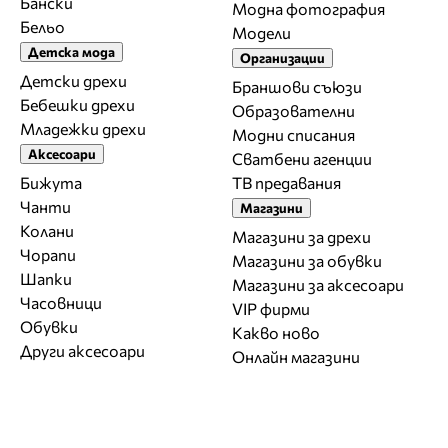
Бански
Модна фотография
Бельо
Модели
Детска мода
Организации
Детски дрехи
Браншови съюзи
Бебешки дрехи
Образователни
Младежки дрехи
Модни списания
Аксесоари
Сватбени агенции
Бижута
ТВ предавания
Чанти
Магазини
Колани
Магазини за дрехи
Чорапи
Магазини за обувки
Шапки
Магазини за aксесоари
Часовници
VIP фирми
Обувки
Какво ново
Други аксесоари
Онлайн магазини