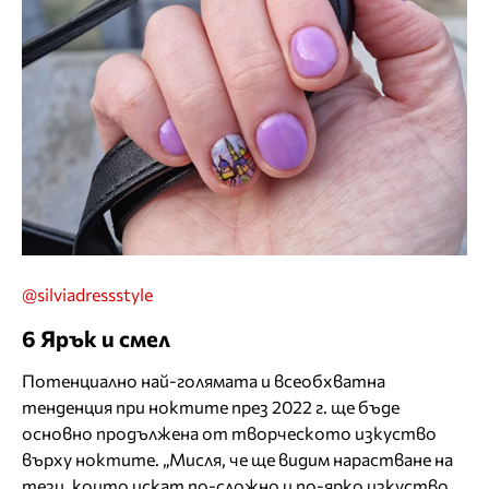
@silviadressstyle
6 Ярък и смел
Потенциално най-голямата и всеобхватна
тенденция при ноктите през 2022 г. ще бъде
основно продължена от творческото изкуство
върху ноктите. „Мисля, че ще видим нарастване на
тези, които искат по-сложно и по-ярко изкуство