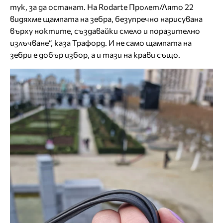
тук, за да останат. На Rodarte Пролет/Лято 22
видяхме щампата на зебра, безупречно нарисувана
върху ноктите, създавайки смело и поразително
излъчване“, каза Трафорд. И не само щампата на
зебри е добър избор, а и тази на крави също.