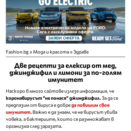
Fashion.bg
»
Мода и красота
»
Здраве
Две рецепти за елексир от мед,
джинджифил и лимони за по-голям
имунитет
Наскоро в много сайтове излезе информация, че
коронавирусът "не понася" джинджифил.
За да се
предпазим от вируса е добре
да повишим своя
имунитет
.
Важно е да знаем, че не вирусът убива
човека, а бактериите, които се размножават в
организма след заразата.