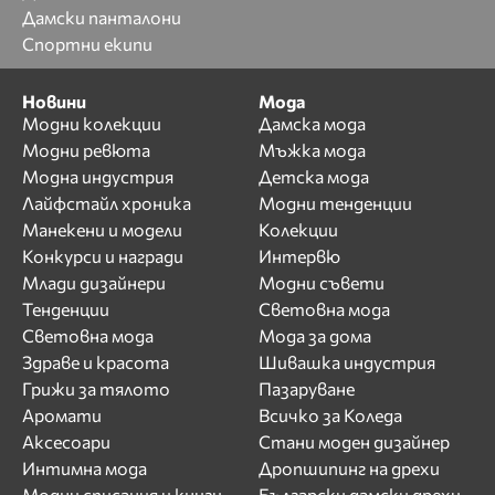
Дамски панталони
Спортни екипи
Новини
Мода
Модни колекции
Дамска мода
Модни ревюта
Мъжка мода
Модна индустрия
Детска мода
Лайфстайл хроника
Модни тенденции
Манекени и модели
Колекции
Конкурси и награди
Интервю
Млади дизайнери
Модни съвети
Тенденции
Световна мода
Световна мода
Мода за дома
Здраве и красота
Шивашка индустрия
Грижи за тялото
Пазаруване
Аромати
Всичко за Коледа
Аксесоари
Стани моден дизайнер
Интимна мода
Дропшипинг на дрехи
Модни списания и книги
Български дамски дрехи