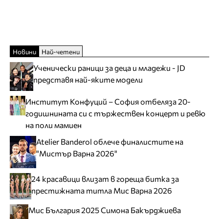
Новини
Най-четени
Ученически раници за деца и младежи - JD
представя най-яките модели
Институт Конфуций – София отбеляза 20-
годишнината си с тържествен концерт и ревю
на поли мамиен
Atelier Banderol облече финалистите на
"Мистър Варна 2026"
24 красавици влизат в гореща битка за
престижната титла Мис Варна 2026
Мис България 2025 Симона Бакърджиева