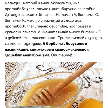
магнезий, натрий и антиоксиданти, има
противовъзпалително и антивирусно действие.
Джинджифилът е богат на витамин А, витамин C,
витамин К, желязо и магнезий и също има
противовъзпалително действие, подпомага и
храносмилането. Лимоните имат много витамин C
и действат антисептично. Трите съставки заедно
са много подходящи
в борбата с вирусите и
настинките, стимулират храносмилането и
засилват метаболизма
. Опитайте!