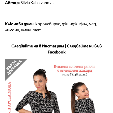
Автор:
Silvia Kabaivanova
Ключови думи
:
коронавирус
,
джинджифил
,
мед
,
лимони
,
имунитет
Следвайте ни в Инстаграм
|
Следвайте ни във
Facebook