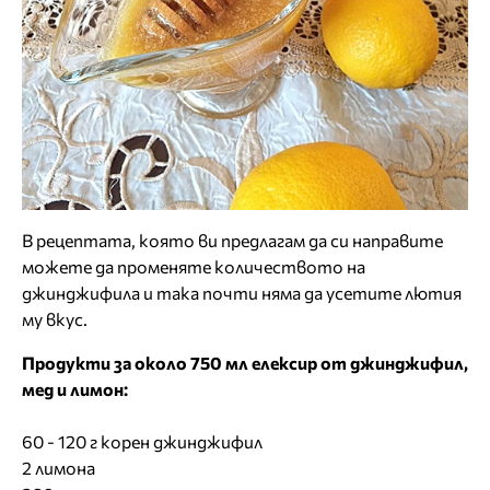
В рецептата, която ви предлагам да си направите
можете да променяте количеството на
джинджифила и така почти няма да усетите лютия
му вкус.
Продукти за около 750 мл елексир от джинджифил,
мед и лимон:
60 - 120 г корен джинджифил
2 лимона