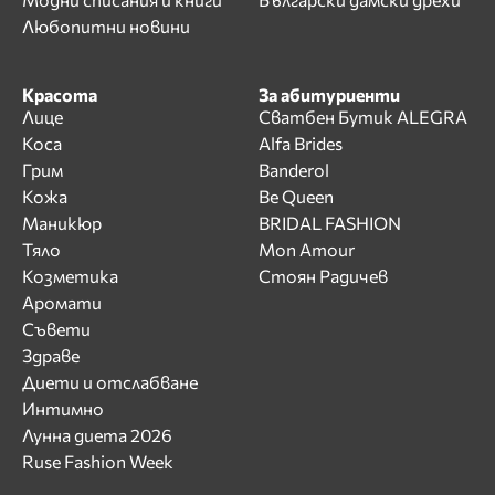
Любопитни новини
Красота
За абитуриенти
Лице
Сватбен Бутик ALEGRA
Коса
Alfa Brides
Грим
Banderol
Кожа
Be Queen
Маникюр
BRIDAL FASHION
Тяло
Mon Amour
Козметика
Стоян Радичев
Аромати
Съвети
Здраве
Диети и отслабване
Интимно
Лунна диета 2026
Ruse Fashion Week