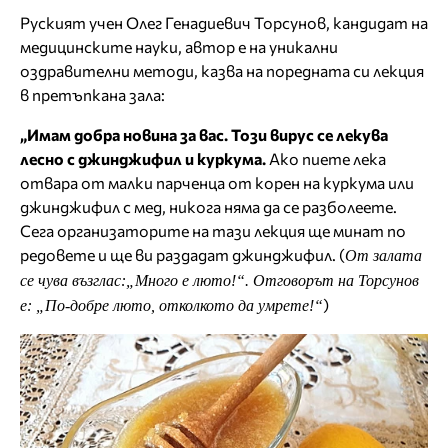
Руският учен Олег Генадиевич Торсунов, кандидат на
медицинските науки, автор е на уникални
оздравителни методи, казва на поредната си лекция
в претъпкана зала:
„Имам добра новина за вас. Този вирус се лекува
лесно с джинджифил и куркума.
Ако пиете лека
отвара от малки парченца от корен на куркума или
джинджифил с мед, никога няма да се разболеете.
Сега организаторите на тази лекция ще минат по
редовете и ще ви раздадат джинджифил. (
От залата
се чува възглас:
„Много е люто!“. Отговорът на Торсунов
)
е: „По-добре люто, отколкото да умрете!“