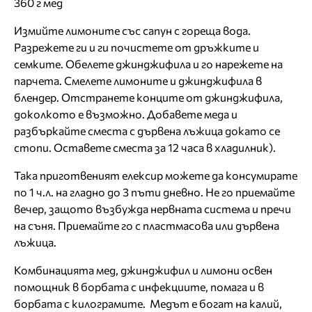
360 г мед
Измийте лимоните със сапун с гореща вода.
Разрежете ги и ги почистете от дръжките и
семките. Обелете джинджифила и го нарежете на
парчета. Смелете лимоните и джинджифила в
блендер. Отстранете конците от джинджифила,
доколкото е възможно. Добавете меда и
разбъркайте сместа с дървена лъжица докато се
стопи. Оставете сместа за 12 часа в хладилник).
Така приготвеният елексир можете да консумирате
по 1 ч.л. на гладно до 3 пъти дневно. Не го приемайте
вечер, защото възбужда нервната система и пречи
на съня. Приемайте го с пластмасова или дървена
лъжица.
Комбинацията мед, джинджифил и лимони освен
помощник в борбата с инфекциите, помага и в
борбата с килограмите. Медът е богат на калий,