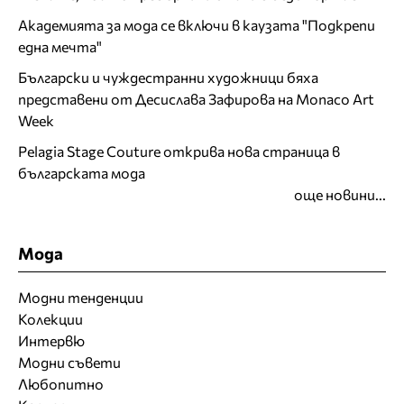
Академията за мода се включи в каузата "Подкрепи
една мечта"
Български и чуждестранни художници бяха
представени от Десислава Зафирова на Monaco Art
Week
Pelagia Stage Couture открива нова страница в
българската мода
още новини...
Мода
Модни тенденции
Колекции
Интервю
Модни съвети
Любопитно