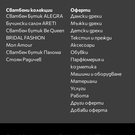
Сватбени колекции
Оферти
Сватбен Бутик ALEGRA
Дамски дрехи
Бучински салон ARETI
Мъжки дрехи
Сватбен бутик Be Queen
Детски дрехи
BRIDAL FASHION
Текстил и прежди
Mon Amour
Аксесоари
Сватбен бутик Палома
Обувки
Стоян Радичев
Парфюмерия и
козметика
Машини и оборудване
Материали
Услуги
Работа
Други оферти
Добави оферта