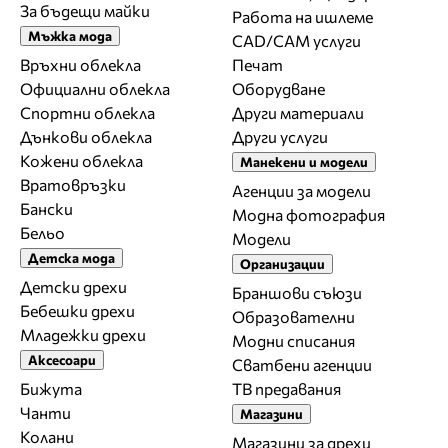
За бъдещи майки
Работа на ишлеме
Мъжка мода
CAD/CAM услуги
Връхни облекла
Печат
Официални облекла
Оборудване
Спортни облекла
Други материали
Дънкови облекла
Други услуги
Кожени облекла
Манекени и модели
Вратовръзки
Агенции за модели
Бански
Модна фотография
Бельо
Модели
Детска мода
Организации
Детски дрехи
Браншови съюзи
Бебешки дрехи
Образователни
Младежки дрехи
Модни списания
Аксесоари
Сватбени агенции
Бижута
ТВ предавания
Чанти
Магазини
Колани
Магазини за дрехи