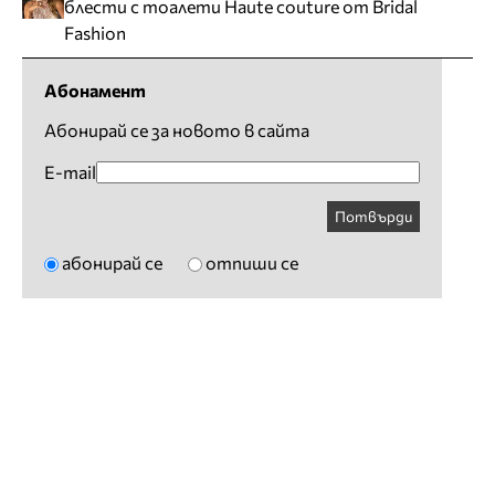
блести с тоалети Haute couture от Bridal
Fashion
Абонамент
Абонирай се за новото в сайта
E-mail
Потвърди
абонирай се
отпиши се