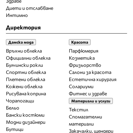
Здраве
Диети и отслабване
Интимно
Директория
Дамска мода
Красота
Връхни облекла
Парфюмерия
Официални облекла
Козметика
Булчински рокли
Фризьорство
Спортни облекла
Салони за красота
Плетени облекла
Естетична хирургия
Кожени облекла
Солариуми
Рисувана коприна
Фитнес и здраве
Чорапогащи
Материали и услуги
Бельо
Текстил
Бански костюми
Спомагателни
Модни дизайнери
материали
Бутици
Закачалки, щендери