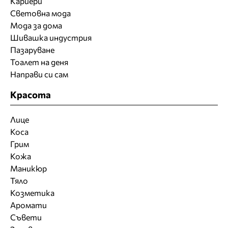
Кариери
Световна мода
Мода за дома
Шивашка индустрия
Пазаруване
Тоалет на деня
Направи си сам
Красота
Лице
Коса
Грим
Кожа
Маникюр
Тяло
Козметика
Аромати
Съвети