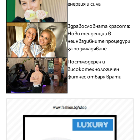
енергия и сила
Здравословната красота:
Нови тенденции в
неинвазивните процедури
за подмладяване
Постмодерен и
високотехнологичен
фитнес отваря врати