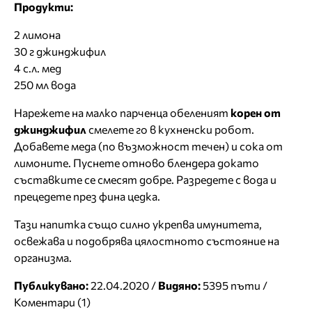
Продукти:
2 лимона
30 г джинджифил
4 с.л. мед
250 мл вода
Нарежете на малко парченца обеленият
корен от
джинджифил
смелете го в кухненски робот.
Добавете меда (по възможност течен) и сока от
лимоните. Пуснете отново блендера докато
съставките се смесят добре. Разредете с вода и
прецедете през фина цедка.
Тази напитка също силно укрепва имунитета,
освежава и подобрява цялостното състояние на
организма.
Публикувано:
22.04.2020 /
Видяно:
5395 пъти /
Коментари (1)