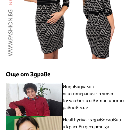
Още от Здраве
Индивидуална
психотерапия - пътят
към себе си и вътрешното
равновесие
Healthyriya - здравословни
и красиви десерти за