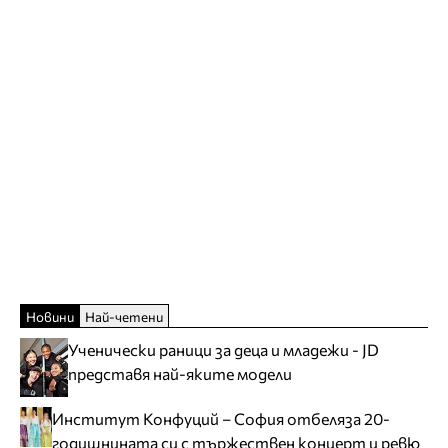
Новини
Най-четени
Ученически раници за деца и младежи - JD
представя най-яките модели
Институт Конфуций – София отбеляза 20-
годишнината си с тържествен концерт и ревю