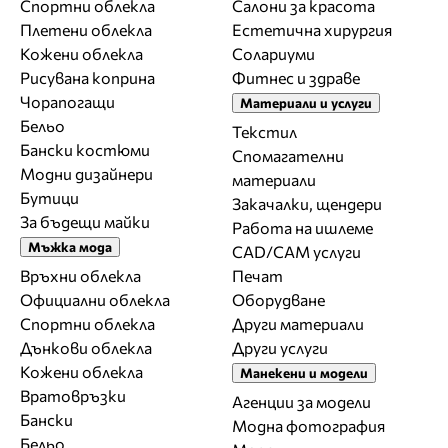
Спортни облекла
Салони за красота
Плетени облекла
Естетична хирургия
Кожени облекла
Солариуми
Рисувана коприна
Фитнес и здраве
Чорапогащи
Материали и услуги
Бельо
Текстил
Бански костюми
Спомагателни
Модни дизайнери
материали
Бутици
Закачалки, щендери
За бъдещи майки
Работа на ишлеме
Мъжка мода
CAD/CAM услуги
Връхни облекла
Печат
Официални облекла
Оборудване
Спортни облекла
Други материали
Дънкови облекла
Други услуги
Кожени облекла
Манекени и модели
Вратовръзки
Агенции за модели
Бански
Модна фотография
Бельо