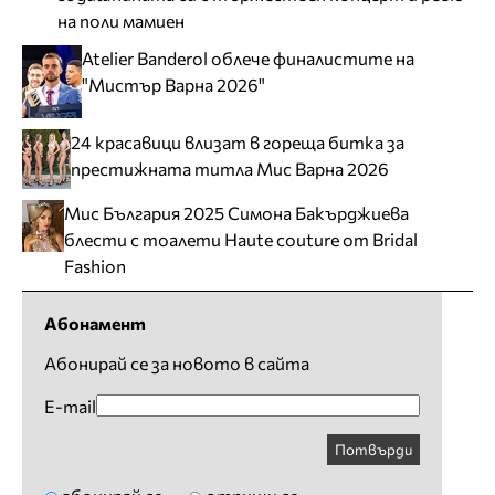
на поли мамиен
Atelier Banderol облече финалистите на
"Мистър Варна 2026"
24 красавици влизат в гореща битка за
престижната титла Мис Варна 2026
Мис България 2025 Симона Бакърджиева
блести с тоалети Haute couture от Bridal
Fashion
Абонамент
Абонирай се за новото в сайта
E-mail
Потвърди