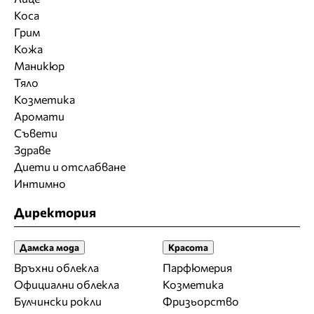
Коса
Грим
Кожа
Маникюр
Тяло
Козметика
Аромати
Съвети
Здраве
Диети и отслабване
Интимно
Директория
Дамска мода
Красота
Връхни облекла
Парфюмерия
Официални облекла
Козметика
Булчински рокли
Фризьорство