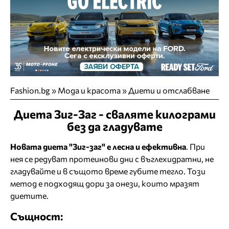
Fashion.bg
»
Мода и красота
»
Диети и отслабване
Диета Зиг-Заг - сваляте килограми
без да гладувате
Новата диета "Зиг-заг" е лесна и ефективна
. При
нея се редуват протеинови дни с въглехидратни, не
гладувайте и в същото време губите тегло. Този
метод е подходящ дори за онези, които мразят
диетите.
Същност: