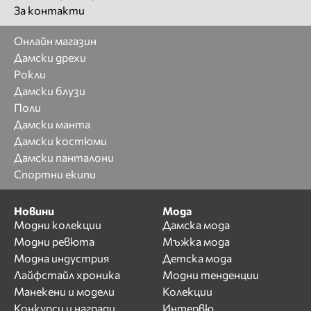
За контакти
Онлайн магазин
Дамски дрехи
Рокли
Дамски блузи
Поли
Дамски манта
Дамски костюми
Дамски панталони
Спортни екипи
Новини
Мода
Модни колекции
Дамска мода
Модни ревюта
Мъжка мода
Модна индустрия
Детска мода
Лайфстайл хроника
Модни тенденции
Манекени и модели
Колекции
Конкурси и награди
Интервю