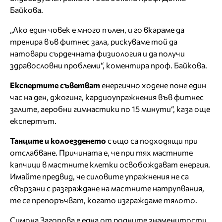
Байкова.
„Ако един човек е много пълен, и го вкараме да
тренира във фитнес зала, рискуваме той да
натовари сърдечната физиология и да получи
здравословни проблеми“, коментира проф. Байкова.
Експертите съветват
енергично ходене поне един
час на ден, джогинг, кардиоупражнения във фитнес
залите, аеробни гимнастики по 15 минути“, каза още
експертът.
Танците и колоезденето
също са подходящи при
отслабване. Причината е, че при тях мастните
капчици в мастните клетки освобождават енергия.
Имайте предвид, че силовите упражнения не са
свързани с разграждане на мастните натрупвания,
те се препоръчват, когато изграждаме тялото.
Симона Загорова е една от родните знаменитости,