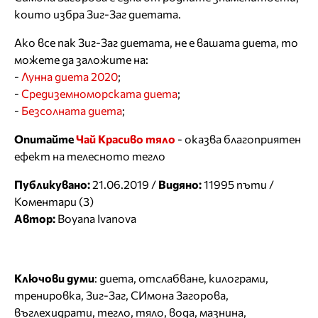
които избра Зиг-Заг диетата.
Ако все пак Зиг-Заг диетата, не е вашата диета, то
можете да заложите на:
-
Лунна диета 2020
;
-
Средиземноморската диета
;
-
Безсолната диета
;
Опитайте
Чай Красиво тяло
- оказва благоприятен
ефект на телесното тегло
Публикувано:
21.06.2019 /
Видяно:
11995 пъти /
Коментари (3)
Автор:
Boyana Ivanova
Ключови думи
:
диета
,
отслабване
,
килограми
,
тренировка
,
Зиг-Заг
,
СИмона Загорова
,
въглехидрати
,
тегло
,
тяло
,
вода
,
мазнина
,