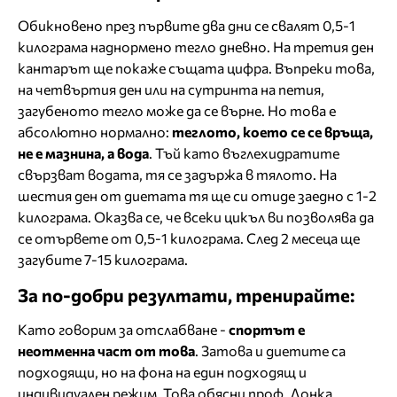
Обикновено през първите два дни се свалят 0,5-1
килограма наднормено тегло дневно. На третия ден
кантарът ще покаже същата цифра. Въпреки това,
на четвъртия ден или на сутринта на петия,
загубеното тегло може да се върне. Но това е
абсолютно нормално:
теглото, което се се връща,
не е мазнина, а вода
. Тъй като въглехидратите
свързват водата, тя се задържа в тялото. На
шестия ден от диетата тя ще си отиде заедно с 1-2
килограма. Оказва се, че всеки цикъл ви позволява да
се отървете от 0,5-1 килограма. След 2 месеца ще
загубите 7-15 килограма.
За по-добри резултати, тренирайте:
Като говорим за отслабване -
спортът е
неотменна част от това
. Затова и диетите са
подходящи, но на фона на един подходящ и
индивидуален режим. Това обясни проф. Донка