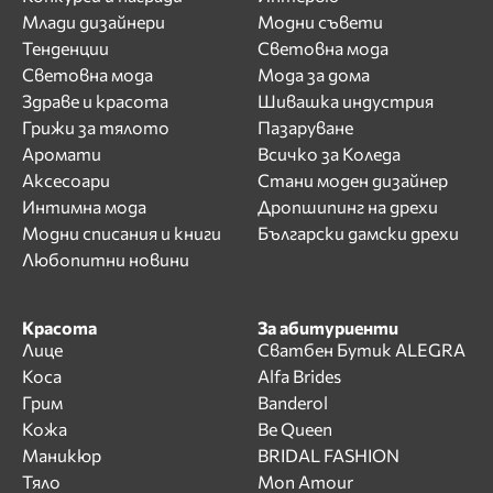
Млади дизайнери
Модни съвети
Тенденции
Световна мода
Световна мода
Мода за дома
Здраве и красота
Шивашка индустрия
Грижи за тялото
Пазаруване
Аромати
Всичко за Коледа
Аксесоари
Стани моден дизайнер
Интимна мода
Дропшипинг на дрехи
Модни списания и книги
Български дамски дрехи
Любопитни новини
Красота
За абитуриенти
Лице
Сватбен Бутик ALEGRA
Коса
Alfa Brides
Грим
Banderol
Кожа
Be Queen
Маникюр
BRIDAL FASHION
Тяло
Mon Amour