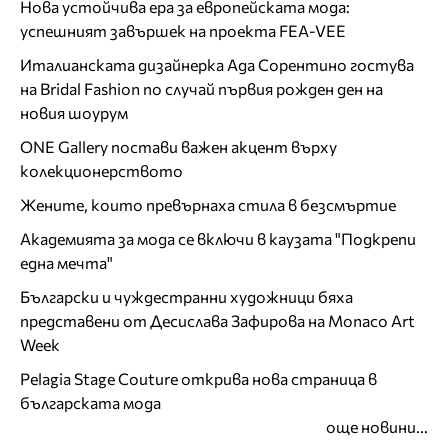
Нова устойчива ера за европейската мода:
успешният завършек на проекта FEA-VEE
Италианската дизайнерка Ада Сорентино гостува
на Bridal Fashion по случай първия рожден ден на
новия шоурум
ONE Gallery постави важен акцент върху
колекционерството
Жените, които превърнаха стила в безсмъртие
Академията за мода се включи в каузата "Подкрепи
една мечта"
Български и чуждестранни художници бяха
представени от Десислава Зафирова на Monaco Art
Week
Pelagia Stage Couture открива нова страница в
българската мода
още новини...