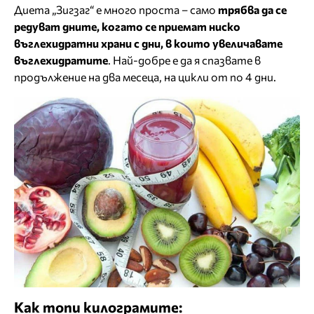
Диета „Зигзаг“ е много проста – само
трябва да се
редуват дните, когато се приемат ниско
въглехидратни храни с дни, в които увеличавате
въглехидратите
. Най-добре е да я спазвате в
продължение на два месеца, на цикли от по 4 дни.
Как топи килограмите: