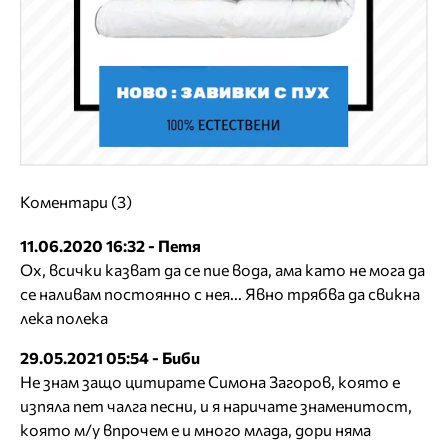
Коментари (3)
11.06.2020 16:32 - Петя
Ох, всички казват да се пие вода, ама като не мога да
се наливам постоянно с нея... Явно трябва да свикна
лека полека
29.05.2021 05:54 - Биби
Не знам защо цитирате Симона Загоров, която е
изпяла пет чалга песни, и я наричате знаменитост,
която м/у впрочем е и много млада, дори няма