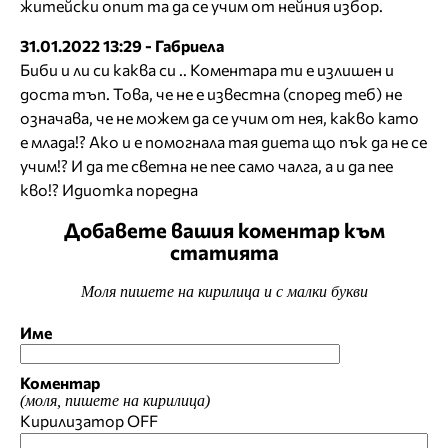
житейски опит та да се учим от нейния избор.
31.01.2022 13:29 - Габриела
Биби и ли си каква си .. Коментара ти е излишен и
доста тъп. Това, че не е известна (според теб) не
означава, че не можем да се учим от нея, какво като
е млада!? Ако и е помогнала тая диета що пък да не се
учим!? И да те светна не пее само чалга, а и да пее
кво!? Идиотка поредна
Добавете вашия коментар към
статията
Моля пишете на кирилица и с малки букви
Име
Коментар
(моля, пишете на кирилица)
Кирилизатор
OFF