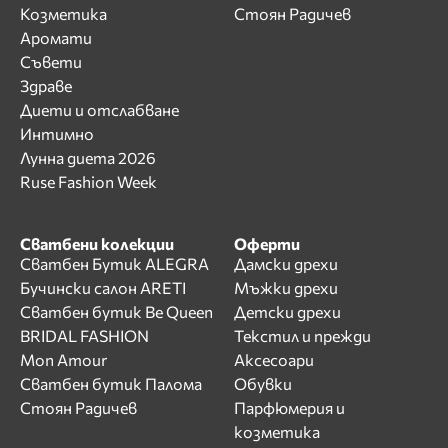
Козметика
Стоян Радичев
Аромати
Съвети
Здраве
Диети и отслабване
Интимно
Лунна диета 2026
Ruse Fashion Week
Сватбени колекции
Оферти
Сватбен Бутик ALEGRA
Дамски дрехи
Бучински салон ARETI
Мъжки дрехи
Сватбен бутик Be Queen
Детски дрехи
BRIDAL FASHION
Текстил и прежди
Mon Amour
Аксесоари
Сватбен бутик Палома
Обувки
Стоян Радичев
Парфюмерия и
козметика