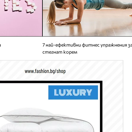
а
7 най-ефективни фитнес упражнения з
стегнат корем