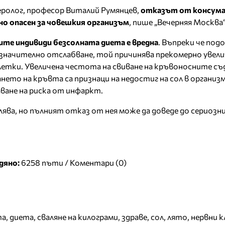
ролог, професор Виталий Румянцев,
отказът от консума
но опасен за човешкия организъм
, пише „Вечерняя Москва“
вите индивиди безсолната диета е вредна
. Въпреки че под
о значително отслабване, той причинява прекомерно увели
етки. Увеличена честота на свиване на кръвоносните съ
нето на кръвта са признаци на недостиг на сол в организ
ване на риска от инфаркт.
алява, но пълният отказ от нея може да доведе до сериозн
дяно:
6258 пъти /
Коментари (0)
та
,
диета
,
сваляне на килограми
,
здраве
,
сол
,
лято
,
нервни 