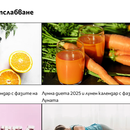
тслабване
ендар с фазите на
Лунна диета 2025 и лунен календар с фа
Луната