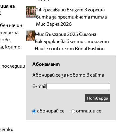
ция на
24 красавици влизат в гореща
.
битка за престижната титла
Мис Варна 2026
обен начин
чение на
Мис България 2025 Симона
дове,
Бакърджиева блести с тоалети
ма, които
Haute couture от Bridal Fashion
Абонамент
и последици
Абонирай се за новото в сайта
E-mail
Потвърди
абонирай се
отпиши се
клетки
,