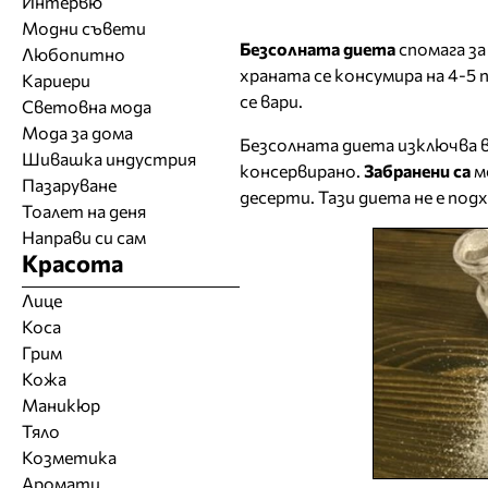
Интервю
Модни съвети
Безсолната диета
спомага за
Любопитно
храната се консумира на 4-5 
Кариери
се вари.
Световна мода
Мода за дома
Безсолната диета изключва в
Шивашка индустрия
консервирано.
Забранени са
м
Пазаруване
десерти. Тази диета не е по
Тоалет на деня
Направи си сам
Красота
Лице
Коса
Грим
Кожа
Маникюр
Тяло
Козметика
Аромати