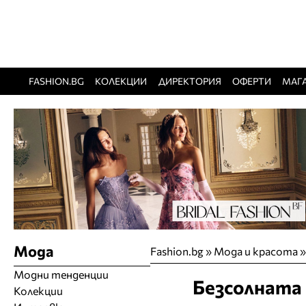
FASHION.BG
КОЛЕКЦИИ
ДИРЕКТОРИЯ
ОФЕРТИ
МАГ
Мода
Fashion.bg
»
Мода и красота
Модни тенденции
Безсолната 
Колекции