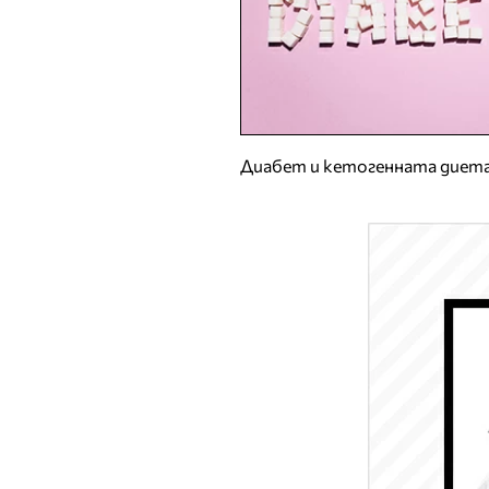
Диабет и кетогенната диет