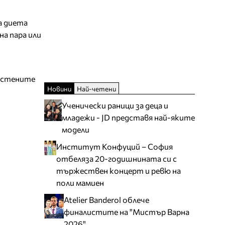
а диета
на пара или
тестените
Новини
Най-четени
Ученически раници за деца и
младежи - JD представя най-яките
модели
Институт Конфуций – София
отбеляза 20-годишнината си с
тържествен концерт и ревю на
поли мамиен
Atelier Banderol облече
финалистите на "Мистър Варна
2026"