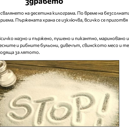
здравето
 свалянето на десетина килограма. По време на безсолнат
приема. Пържената храна се изключва, всичко се приготвя 
сичко мазно и пържено, пушено и пикантно, мариновано и
есните и рибните бульони, дивечът, свинското месо и 
дходяща за лятото.