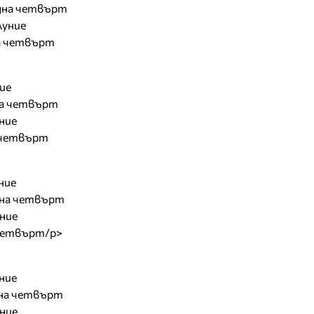
ледна четвърт
луние
ва четвърт
ние
дна четвърт
уние
а четвърт
ние
една четвърт
уние
 четвърт/p>
уние
една четвърт
уние