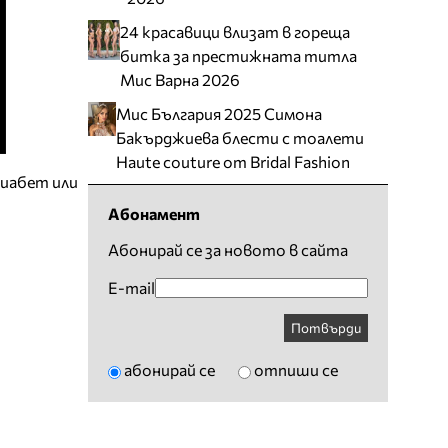
24 красавици влизат в гореща
битка за престижната титла
Мис Варна 2026
Мис България 2025 Симона
Бакърджиева блести с тоалети
Haute couture от Bridal Fashion
иабет или
Абонамент
Абонирай се за новото в сайта
E-mail
Потвърди
абонирай се
отпиши се