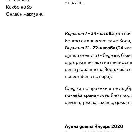
- цигари.
Обувки
Работа на ишлеме
Солариуми
Какво ново
Модни списания
Модни дизайнери
Магазини за обувки
Други аксесоари
CAD/CAM услуги
Фитнес и здраве
Онлайн магазини
Сватбени агенции
Бутици
Магазини за aксесоари
Печат
ТВ предавания
За бъдещи майки
Оборудване
- 24-часова
(от нач
Вариант І
Други материали
които се приемат само вода, 
Други услуги
- 72-часова
(24 час
Вариант ІІ
изтичането и) - веднъж в мес
издържите само на течности,
ден изкарайте на вода, чай и 
приготвени на пара).
След като приключите с избр
по-лека храна
- основно плодо
целина, зелена салата, домат
Лунна диета Януари 2020