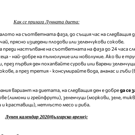
Как се прилага Лунната диета:
алото на съответната фаза, до същия час на следващия де
чай, прясно изцедени плодови или зеленчукови сокове.
а преди настъпване на съответната на фаза до 24 часа сл
еца - най-добре на пълнолуние или новолуние. Ако ви е тру
 през първия ден похапвайте сурови или варени зеленчуц
сокове, а през третия - консумирайте вода, ананас и гъби (
ания вариант на диетата, на следващия ден е добре
да се 
ве (лимони и грейпфрути), зеленчуци (моркови, зеле, тикв
и и краставици), нетлъсто месо и риба.
Лунен календар 2020(българско време):