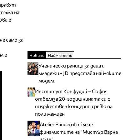
 правят
итъма на
ова е
е само за
м е
Новини
Най-четени
Ученически раници за деца и
младежи - JD представя най-яките
модели
Институт Конфуций – София
отбеляза 20-годишнината си с
тържествен концерт и ревю на
поли мамиен
Atelier Banderol облече
финалистите на "Мистър Варна
2026"