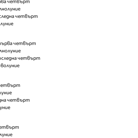
първа четвърт
ълнолуние
последна четвърт
олуние
- първа четвърт
ълнолуние
 последна четвърт
новолуние
а четвърт
луние
една четвърт
луние
 четвърт
олуние