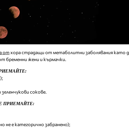
га от
хора страдащи от метаболитни заболявания като д
от бременни жени и кърмачки.
РИЕМАЙТЕ:
);
и зеленчукови сокове.
Е ПРИЕМАЙТЕ:
 но не е категорично забранено);