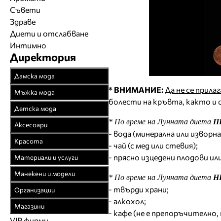
Съвети
Здраве
Диети и отслабване
Интимно
Директория
Дамска мода
* ВНИМАНИЕ:
Да не се прила
Връхни облекла
Мъжка мода
болести на кръвта, както и 
Официални облекла
Връхни облекла
Детска мода
Булчински рокли
Официални облекла
* По време на Лунната диета
П
Детски дрехи
Аксесоари
Спортни облекла
- вода (минерална или изворна
Спортни облекла
Бебешки дрехи
Бижута
Красота
- чай (с мед или стевия);
Плетени облекла
Дънкови облекла
Младежки дрехи
Чанти
Парфюмерия
- прясно изцедени плодови ил
Материали и услуги
Кожени облекла
Кожени облекла
Колани
Козметика
Текстил
Манекени и модели
Рисувана коприна
* По време на Лунната диета
Н
Вратовръзки
Чорапи
Фризьорство
Спомагателни
Агенции за модели
- твърди храни;
Чорапогащи
Организации
Бански
Шапки
материали
Салони за красота
- алкохол;
Модна фотография
Браншови съюзи
Бельо
Бельо
Магазини
Часовници
Закачалки, щендери
Естетична хирургия
- кафе (не е препоръчително,
Модели
Образователни
Бански костюми
VIP фирми
Магазини за дрехи