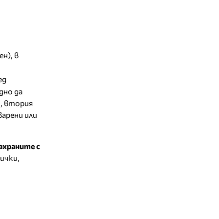
н), в
ед
дно да
и, втория
варени или
захраните с
ички,