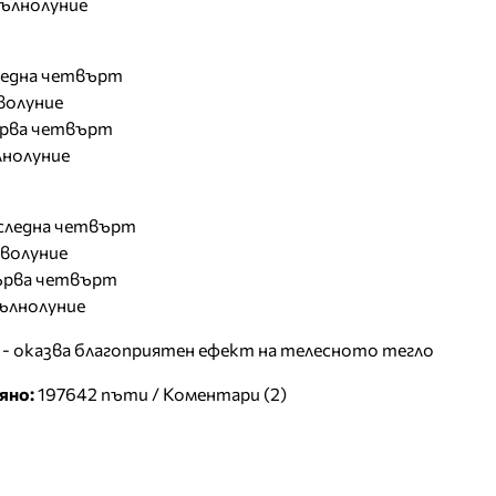
пълнолуние
следна четвърт
оволуние
първа четвърт
ълнолуние
последна четвърт
оволуние
 първа четвърт
пълнолуние
- оказва благоприятен ефект на телесното тегло
яно:
197642 пъти /
Коментари (2)