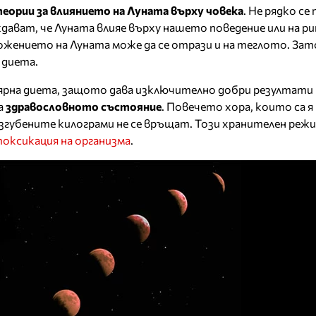
теории за влиянието на Луната върху човека
. Не рядко се
ават, че Луната влияе върху нашето поведение или на р
ложението на Луната може да се отрази и на теглото. Зат
 диета.
ярна диета, защото дава изключително добри резултати н
за
здравословното състояние
. Повечето хора, които са я
згубените килограми не се връщат. Този хранителен режи
оксикация на организма
.