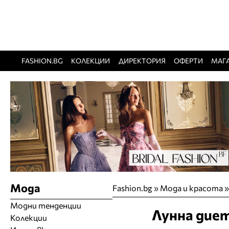
FASHION.BG
КОЛЕКЦИИ
ДИРЕКТОРИЯ
ОФЕРТИ
МАГ
Мода
Fashion.bg
»
Мода и красота
Модни тенденции
Лунна диет
Колекции