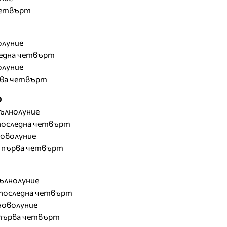
 четвърт
олуние
следна четвърт
олуние
ърва четвърт
0
пълнолуние
- последна четвърт
 новолуние
- първа четвърт
пълнолуние
 последна четвърт
 новолуние
 първа четвърт