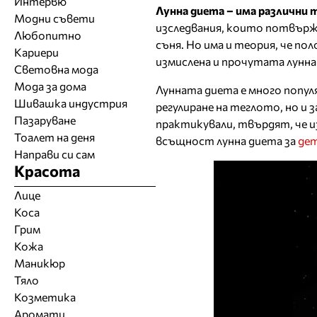
Интервю
Лунна диета – има различни 
Модни съвети
изследвания, които потвържд
Любопитно
съня. Но има и теория, че по
Кариери
измислена и прочутата лунна
Световна мода
Мода за дома
Лунната диета е много попул
Шивашка индустрия
регулиране на теглото, но и 
Пазаруване
практикували, твърдят, че и
Тоалет на деня
всъщност лунна диета за
дет
Направи си сам
Красота
Лице
Коса
Грим
Кожа
Маникюр
Тяло
Козметика
Аромати