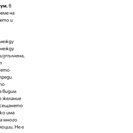
 ум
, в
еме на
ието и
 между
 между
 изпълнена,
т
ашето
 преди
то
а видим
о желание
 усещането
ако има
ма много
оции. Не е