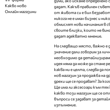
думи, ако искаме определено 
Обувки
Работа на ишлеме
Солариуми
Какво ново
Модни списания
Модни дизайнери
дадат. Какъв правилен съвет
Магазини за обувки
Други аксесоари
CAD/CAM услуги
Фитнес и здраве
Онлайн магазини
от живота си е бил безработ
Сватбени агенции
Бутици
Магазини за aксесоари
Печат
никога не е имал бизнес и ник
ТВ предавания
За бъдещи майки
Оборудване
обмислят нови начинания в с
своите близки, които не вин
Други материали
дадат адекватно мнение.
Други услуги
На следващо място, важно е д
значение дали говорим за лич
необходимо да детайлизирам
идея няма да може да стане р
каква ни е целта, следва да 
нов магазин за продажба на д
дрехи ще се продават? За ког
Ще има ли аксесоари към тях
какво този магазин ще се от
въпроси се задават за детай
изпълнение.