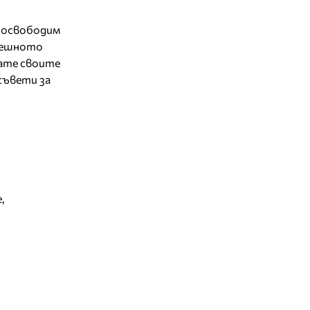
е освободим
спешното
вате своите
 съвети за
е
,