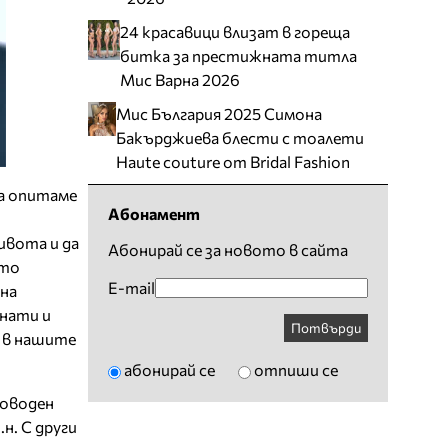
24 красавици влизат в гореща
битка за престижната титла
Мис Варна 2026
Мис България 2025 Симона
Бакърджиева блести с тоалети
Haute couture от Bridal Fashion
да опитаме
Абонамент
ивота и да
Абонирай се за новото в сайта
ето
E-mail
 на
хнати и
Потвърди
 в нашите
абонирай се
отпиши се
товоден
н. С други