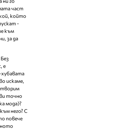
 ни го
ямата част
якой, който
пускат -
ие към
и, за да
 Без
, е
й-хубавата
во искаме,
 отворим
кви точно
ка мода)?
към него? С
то повече
ейното