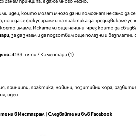
схванем принципа, е даже много лесно.
ими идеи, които могат много да ни помогнат не само да с
 но и да се фокусираме и на практика да предизвикаме у
, което имаме. Искате ли още начини, чрез които да сбъд
тари
, за да знаем и да подготвим още полезни и безплатни
дяно:
4139 пъти /
Коментари (1)
ия
,
принципи
,
практика
,
новини
,
позитивни хора
,
развити
ия
,
идеи
те ни в Инстаграм
|
Следвайте ни във Facebook