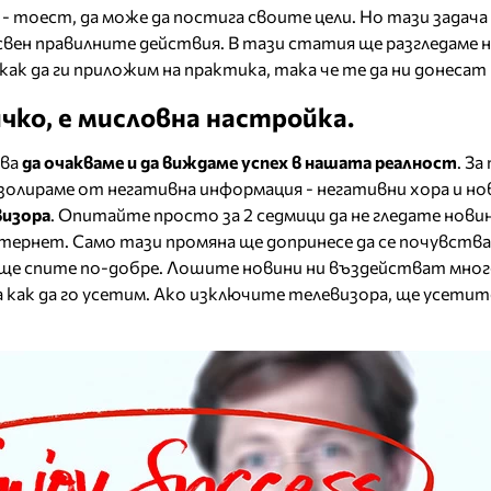
н - тоест, да може да постига своите цели. Но тази задача
свен правилните действия. В тази статия ще разгледаме 
как да ги приложим на практика, така че те да ни донесат 
чко, е мисловна настройка.
ава
да очакваме и да виждаме успех в нашата реалност
. За
изолираме от негативна информация - негативни хора и но
визора
. Опитайте просто за 2 седмици да не гледате новин
тернет. Само тази промяна ще допринесе да се почувств
 ще спите по-добре. Лошите новини ни въздействат много
а как да го усетим. Ако изключите телевизора, ще усетит