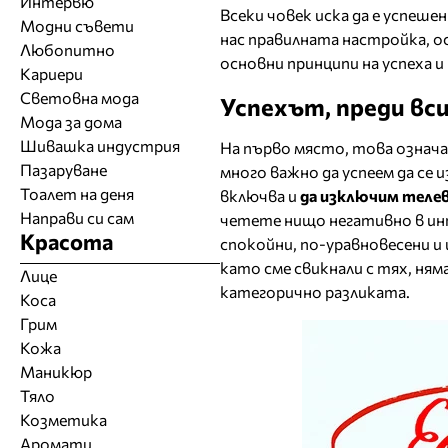
Интервю
Всеки човек иска да е успеше
Модни съвети
нас правилната настройка, о
Любопитно
основни принципи на успеха и 
Кариери
Световна мода
Успехът, преди вси
Мода за дома
Шивашка индустрия
На първо място, това означ
Пазаруване
много важно да успеем да се 
Тоалет на деня
включва и
да изключим теле
Направи си сам
четете нищо негативно в ин
Красота
спокойни, по-уравновесени и
като сме свикнали с тях, ням
Лице
категорично разликата.
Коса
Грим
Кожа
Маникюр
Тяло
Козметика
Аромати