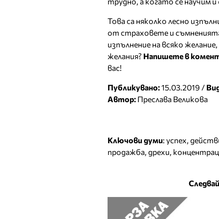
трудно, а когато се научим и 
Това са няколко лесно изпълн
от страховете и съмненията,
изпълнение на всяко желание
желания?
Напишете в комен
вас!
Публикувано:
15.03.2019 /
Ви
Автор:
Преслава Великова
Ключови думи
:
успех
,
действ
продажба
,
дрехи
,
концентрац
Следвай