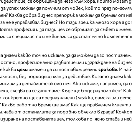
съдействие, се обръщаме за него към хора, които могат да
 за успех можем да получим от човек, който през по-гол
ен? Каква добра бизнес препоръка можем да вземем от н
ога не е управлявал бизнес? Но тази грешка много хора я до
воята професия и за тази цел се обръщат за съвет и мнен
аги са специалисти и не винаги са достатъчно компетентн
а знаем какво точно искаме, за да можем да го постигнем.
ностно, професионално развитие или изграждане на бизнес
е какви
цели
имаме и да си поставим реални
срокове
. И на
еалност, без подходящ план за действие. Когато знаем как
помислим за детайлите около нея. Ако искаме, например, да
рехи, следва да се запитаме: Къде ще бъде разположен? Ка
о конкретно ще са предназначени (мъжка, дамска или детс
? Какво работно време ще има? Как ще привлечем клиенти 
личава от останалите за подобно облекло в града? Колко
лизиране на поставената цел, толкова по-ясно става и н