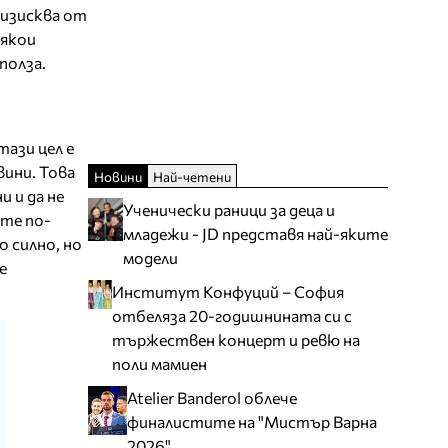
 изисква от
някои
полза.
 тази цел е
вини. Това
Новини
Най-четени
и и да не
Ученически раници за деца и
ате по-
младежи - JD представя най-яките
 силно, но
модели
е
Институт Конфуций – София
отбеляза 20-годишнината си с
тържествен концерт и ревю на
поли мамиен
Atelier Banderol облече
финалистите на "Мистър Варна
2026"