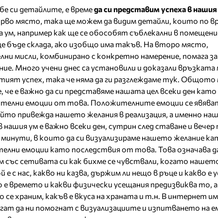
бе си детайлите, е време
да си представим успеха в нашия
рво място, така ще можем да видим детайли, които по вр
на ум, например как ще се обособят съблекални в помещен
ще бъде склада, ако изобщо има такъв. На второ място,
и мисли, комбинирано с конкретно намерение, помага за
ние. Много учени днес са установили и доказали връзката
атият успех, така че няма да ги разглеждаме тук. Общото
, че е важно да си представяме нашата цел всеки ден като
ителни емоции от това. Положителните емоции се явява
който привежда нашето желания в реализация, а именно н
в нашия ум е важно всеки ден, сутрин след ставане и вечер
5 минути, в които да си визуализираме нашето желание ка
телни емоции като последствия от това. Това означава д
им със сетивата си как бихме се чувствали, когато нашет
й е с нас, какво ни казва, държим ли нещо в ръце и какво е
о е времето и какви физически усещания предизвиква то, 
о се храним, какъв е вкуса на храната и т.н. В интернет и
гат да ни помогнат с визуализациите и изпитването на ем