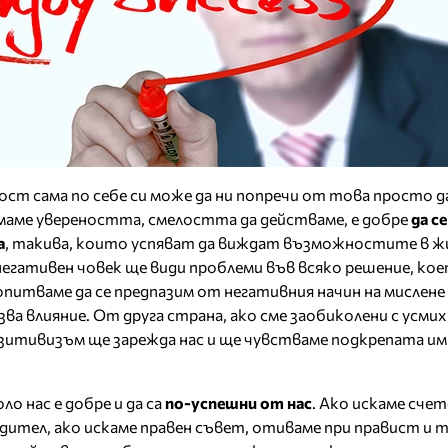
ност сама по себе си може да ни попречи от това просто 
 имаме увереността, смелостта да действаме, е добре
да се
а
, такива, които успяват да виждат възможностите в ж
негативен човек ще види проблеми във всяко решение, ко
опитваме да се предпазим от негативния начин на мислене
ва влияние. От друга страна, ако сме заобиколени с усми
зитивизъм ще зарежда нас и ще чувстваме подкрепата им
о нас е добре и да са
по-успешни от нас
. Ако искаме сче
ител, ако искаме правен съвет, отиваме при правист и т.