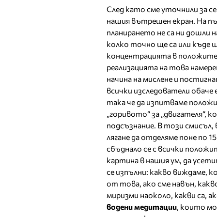
След като сме уточнили за се
нашия вътрешен екран. На пъ
планирането не са ни дошли 
колко точно ще са или къде 
концентрацията в положителн
реализацията на това намере
начина на мислене и постигн
всички изследователи обаче е
така че да изпитваме полож
„горивото“ за „двигателя“, 
подсъзнание. В този смисъл, 
лягане да отделяме поне по 1
сбъднало се с всички положи
картина в нашия ум, да усет
се изпълни: какво виждаме, ко
от това, ако сме навън, какв
миризми наоколо, какви са, ак
водени медитации
, които мо