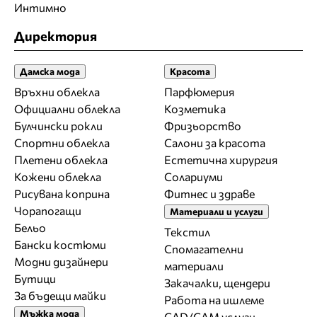
Интимно
Директория
Дамска мода
Красота
Връхни облекла
Парфюмерия
Официални облекла
Козметика
Булчински рокли
Фризьорство
Спортни облекла
Салони за красота
Плетени облекла
Естетична хирургия
Кожени облекла
Солариуми
Рисувана коприна
Фитнес и здраве
Чорапогащи
Материали и услуги
Бельо
Текстил
Бански костюми
Спомагателни
Модни дизайнери
материали
Бутици
Закачалки, щендери
За бъдещи майки
Работа на ишлеме
Мъжка мода
CAD/CAM услуги