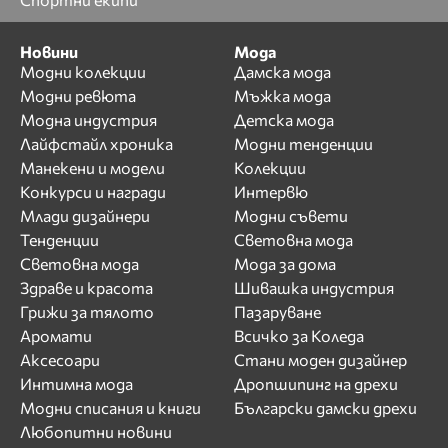
Новини
Мода
Модни колекции
Дамска мода
Модни ревюта
Мъжка мода
Модна индустрия
Детска мода
Лайфстайл хроника
Модни тенденции
Манекени и модели
Колекции
Конкурси и награди
Интервю
Млади дизайнери
Модни съвети
Тенденции
Световна мода
Световна мода
Мода за дома
Здраве и красота
Шивашка индустрия
Грижи за тялото
Пазаруване
Аромати
Всичко за Коледа
Аксесоари
Стани моден дизайнер
Интимна мода
Дропшипинг на дрехи
Модни списания и книги
Български дамски дрехи
Любопитни новини