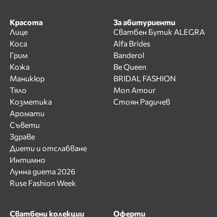
Красота
За абитуриенти
Лице
Сватбен Бутик ALEGRA
Коса
Alfa Brides
Грим
Banderol
Кожа
Be Queen
Маникюр
BRIDAL FASHION
Тяло
Mon Amour
Козметика
Стоян Радичев
Аромати
Съвети
Здраве
Диети и отслабване
Интимно
Лунна диета 2026
Ruse Fashion Week
Сватбени колекции
Оферти