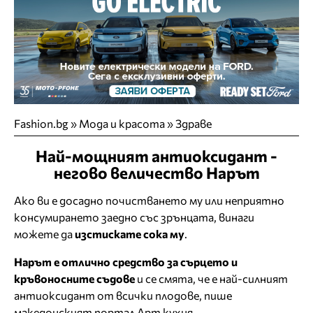
Fashion.bg
»
Мода и красота
»
Здраве
Най-мощният антиоксидант -
негово величество Нарът
Ако ви е досадно почистването му или неприятно
консумирането заедно със зрънцата, винаги
можете да
изстискате сока му
.
Нарът е отлично средство за сърцето и
кръвоносните съдове
и се смята, че е най-силният
антиоксидант от всички плодове, пише
македонският портал Арт кухня.