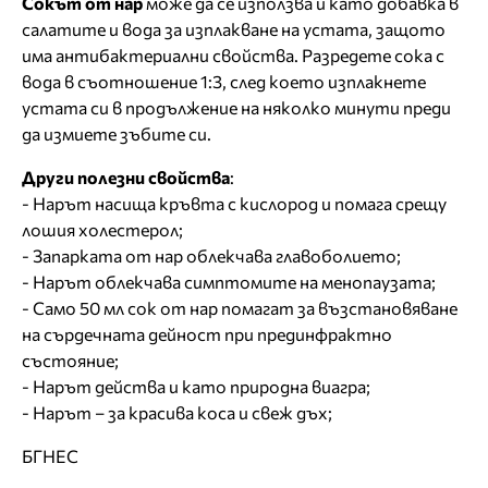
Сокът от нар
може да се използва и като добавка в
салатите и вода за изплакване на устата, защото
има антибактериални свойства. Разредете сока с
вода в съотношение 1:3, след което изплакнете
устата си в продължение на няколко минути преди
да измиете зъбите си.
Други полезни свойства
:
- Нарът насища кръвта с кислород и помага срещу
лошия холестерол;
- Запарката от нар облекчава главоболието;
- Нарът облекчава симптомите на менопаузата;
- Само 50 мл сок от нар помагат за възстановяване
на сърдечната дейност при прединфрактно
състояние;
- Нарът действа и като природна виагра;
- Нарът – за красива коса и свеж дъх;
БГНЕС