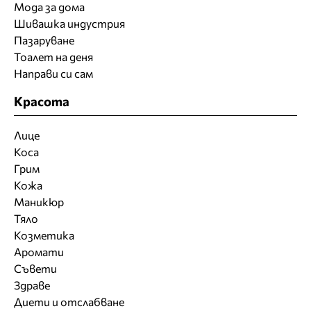
Мода за дома
Шивашка индустрия
Пазаруване
Тоалет на деня
Направи си сам
Красота
Лице
Коса
Грим
Кожа
Маникюр
Тяло
Козметика
Аромати
Съвети
Здраве
Диети и отслабване