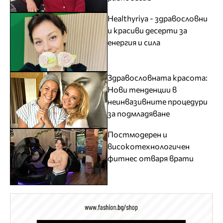
Healthyriya - здравословни
и красиви десерти за
енергия и сила
Здравословната красота:
Нови тенденции в
неинвазивните процедури
за подмладяване
Постмодерен и
високотехнологичен
фитнес отваря врати