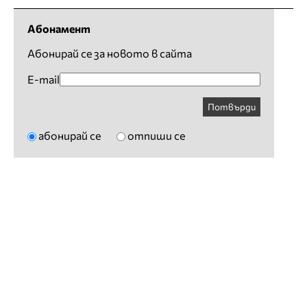
Абонамент
Абонирай се за новото в сайта
E-mail
Потвърди
абонирай се
отпиши се