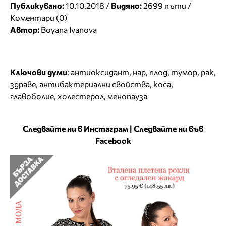
Публикувано:
10.10.2018 /
Видяно:
2699 пъти /
Коментари (0)
Автор:
Boyana Ivanova
Ключови думи
:
антиоксидант
,
нар
,
плод
,
тумор
,
рак
,
здраве
,
антибактериални свойства
,
коса
,
главоболие
,
холестерол
,
менопауза
Следвайте ни в Инстаграм
|
Следвайте ни във
Facebook