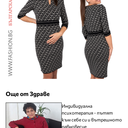
Още от Здраве
Индивидуална
психотерапия - пътят
към себе си и вътрешното
равновесие