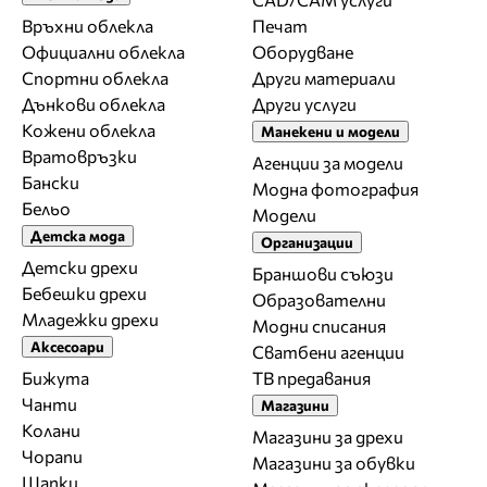
Връхни облекла
Печат
Официални облекла
Оборудване
Спортни облекла
Други материали
Дънкови облекла
Други услуги
Кожени облекла
Манекени и модели
Вратовръзки
Агенции за модели
Бански
Модна фотография
Бельо
Модели
Детска мода
Организации
Детски дрехи
Браншови съюзи
Бебешки дрехи
Образователни
Младежки дрехи
Модни списания
Аксесоари
Сватбени агенции
Бижута
ТВ предавания
Чанти
Магазини
Колани
Магазини за дрехи
Чорапи
Магазини за обувки
Шапки