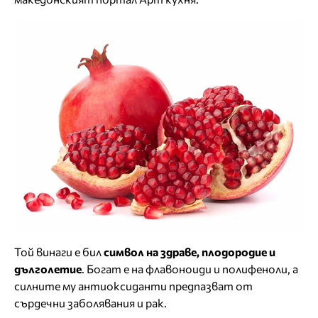
Той винаги е бил
символ на здраве, плодородие и
дълголетие
. Богат е на флавоноиди и полифеноли, а
силните му антиоксиданти предпазват от
сърдечни заболявания и рак.