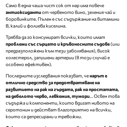
Само в една чаша чист сок от нар има повече
антиоксиданти
от червеното вино, зеления чай и
боровинките. Пълен е със съдържание на витамини
В, калий и фолиева киселина.
Трябва да го консумират всички, които имат
проблеми със сърцето и кръвоносните съдове
(или
предразположени към тези заболявания), висок
холестерол, запушени артерии (в този случай е
особено ефективен).
Последните изследвания показват, че
нарът е
отлично средство за предотвратяване на
развитието на рак на гърдата, рак на простатата,
на дебелото черво, левкемия, тумори
... Освен това
съдържа и компоненти, които вдигат нивото на
серотонин и действат благоприятно на всички,
които са депресирани и тревожни.