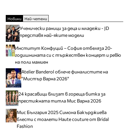
Новини
Най-четени
Ученически раници за деца и младежи - JD
представя най-яките модели
Институт Конфуций – София отбеляза 20-
годишнината си с тържествен концерт и ревю
на поли мамиен
Atelier Banderol облече финалистите на
"Мистър Варна 2026"
24 красавици влизат в гореща битка за
престижната титла Мис Варна 2026
Мис България 2025 Симона Бакърджиева
блести с тоалети Haute couture от Bridal
Fashion