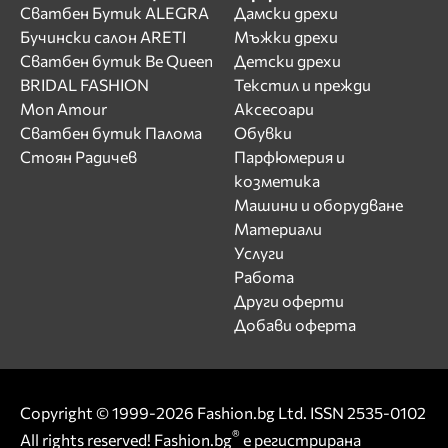
Сватбен Бутик ALEGRA
Дамски дрехи
Бучински салон ARETI
Мъжки дрехи
Сватбен бутик Be Queen
Детски дрехи
BRIDAL FASHION
Текстил и прежди
Mon Amour
Аксесоари
Сватбен бутик Палома
Обувки
Стоян Радичев
Парфюмерия и
козметика
Машини и оборудване
Материали
Услуги
Работа
Други оферти
Добави оферта
Copyright © 1999-2026 Fashion.bg Ltd. ISSN 2535-0102
®
All rights reserved! Fashion.bg
е регистрирана