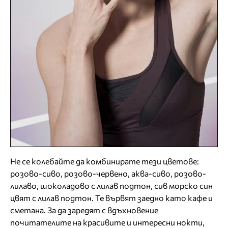
Не се колебайте да комбинирате тези цветове:
розово-сиво, розово-червено, аква-сиво, розово-
лилаво, шоколадово с лилав подтон, сив морско син
цвят с лилав подтон. Те вървят заедно като кафе и
сметана. За да заредят с вдъхновение
почитателите на красивите и интересни нокти,