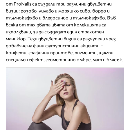
от ProNails са създали три различни двуцветни
визии: розово-лилаво и моряшко сиво, бордо и
тъмнокафяво и бледосиньо и тъмнокафяво. Във
всяка от тях двата цвята от колекцията са
използвани, за да създадат един страхотен
маникюр. Тези двуцветни визии са разчупени чрез
добавяне на фини футуристични акценти –
конфети, графични принтове, пигменти, щампи,
специален ефект, геометрично омбре, мат и блясък.