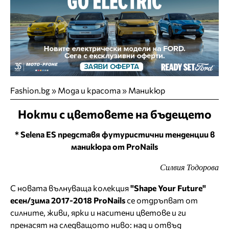
Fashion.bg
»
Мода и красота
»
Маникюр
Нокти с цветовете на бъдещето
* Selena ES представя футуристични тенденции в
маникюра от ProNails
Силвия Тодорова
С новата вълнуваща колекция
"Shape Your Future"
есен/зима 2017-2018 ProNails
се отдръпват от
силните, живи, ярки и наситени цветове и ги
пренасят на следващото ниво: над и отвъд