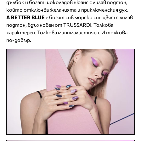
дълбок и богат шоколадов нюанс с лилав подтон,
който отключва желанията и приключенския дух.
A BETTER BLUE
е богат сив морско син цвят с лилав
подтон, вдъхновен от TRUSSARDI. Толкова
характерен. Толкова минималистичен. И толкова
по-добър.