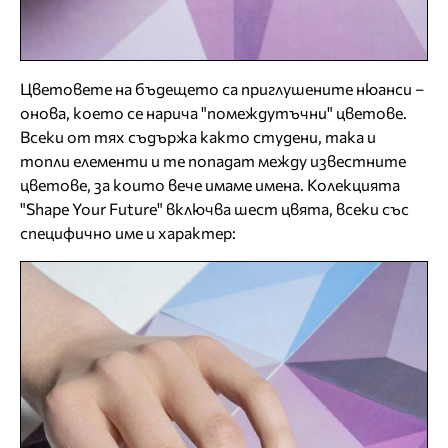
Цветовете на бъдещето са приглушените нюанси –
онова, което се нарича "помеждутъчни" цветове.
Всеки от тях съдържа както студени, така и
топли елементи и те попадат между известните
цветове, за които вече имаме имена. Колекцията
"Shape Your Future" включва шест цвята, всеки със
специфично име и характер: