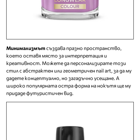
Минимализмът
създава празно пространство,
което оставя място за интерпретация и
креативност. Можете да персонализирате този
стил с абстрактен или геометричен nail art, за да му
дадете концептуално, но загадъчно усещане. А
широко популярната остра форма на нокътя ще му
придаде футуристичен вид.