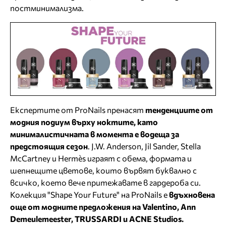
постминимализма.
Eкспертите от ProNails пренасят
тенденциите от
модния подиум върху ноктите, като
минималистичната в момента е водеща за
предстоящия сезон
. J.W. Anderson, Jil Sander, Stella
McCartney и Hermès играят с обема, формата и
шепнещите цветове, които вървят буквално с
всичко, което вече притежавате в гардероба си.
Колекция "Shape Your Future" на ProNails е
вдъхновена
още от модните предложения на Valentino, Ann
Demeulemeester, TRUSSARDI и ACNE Studios.