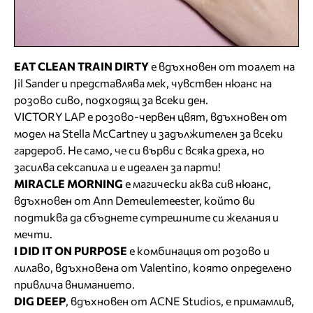
EAT CLEAN TRAIN DIRTY
е вдъхновен от тоалет на
Jil Sander и представлява мек, чувствен нюанс на
розово сиво, подходящ за всеки ден.
VICTORY LAP е розово-червен цвят, вдъхновен от
модел на Stella McCartney и задължителeн за всеки
гардероб. Не само, че си върви с всяка дреха, но
засилва сексапила и е идеален за парти!
MIRACLE MORNING
е магически аква сив нюанс,
вдъхновен от Ann Demeulemeester, който ви
подтиква да сбъднете сутрешните си желания и
мечти.
I DID IT ON PURPOSE
е комбинация от розово и
лилаво, вдъхновена от Valentino, която определено
привлича вниманието.
DIG DEEP
, вдъхновен от ACNE Studios, е примамлив,