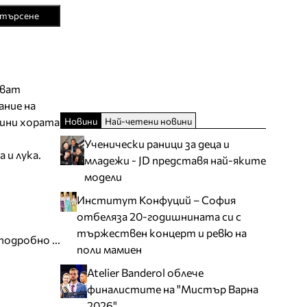
търсене
яват
ание на
Новини
Най-четени новини
дини хората
Ученически раници за деца и
 и лука.
младежи - JD представя най-яките
модели
Институт Конфуций – София
отбеляза 20-годишнината си с
тържествен концерт и ревю на
подробно ...
поли мамиен
Atelier Banderol облече
финалистите на "Мистър Варна
2026"