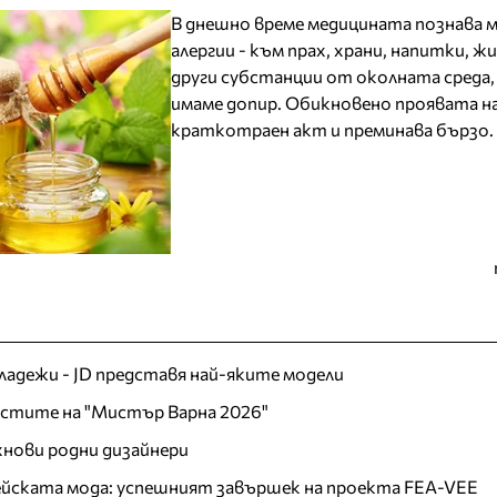
В днешно време медицината познава
алергии - към прах, храни, напитки, ж
други субстанции от околната среда,
имаме допир. Обикновено проявата на
краткотраен акт и преминава бързо.
младежи - JD представя най-яките модели
листите на "Мистър Варна 2026"
хнови родни дизайнери
пейската мода: успешният завършек на проекта FEA-VEE