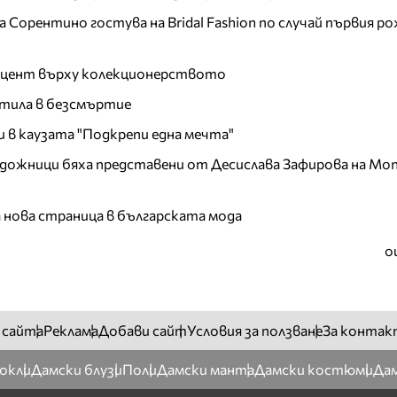
Сорентино гостува на Bridal Fashion по случай първия ро
акцент върху колекционерството
тила в безсмъртие
и в каузата "Подкрепи една мечта"
дожници бяха представени от Десислава Зафирова на Mon
а нова страница в българската мода
о
 сайта
Реклама
Добави сайт
Условия за ползване
За контак
окли
Дамски блузи
Поли
Дамски манта
Дамски костюми
Дам