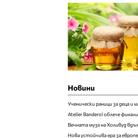
Новини
Ученически раници за деца и 
Atelier Banderol облече фина
Вечната муза на Холивуд вдъ
Нова устойчива ера за евро