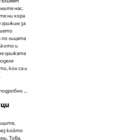
и влияят
амите нас.
те ни хора
 грижим за
нашето
 по лицата
лкото и
 че грижата
поделя
о, кои са и
,
подробно ...
ици
иците,
рез който
ми. Това,