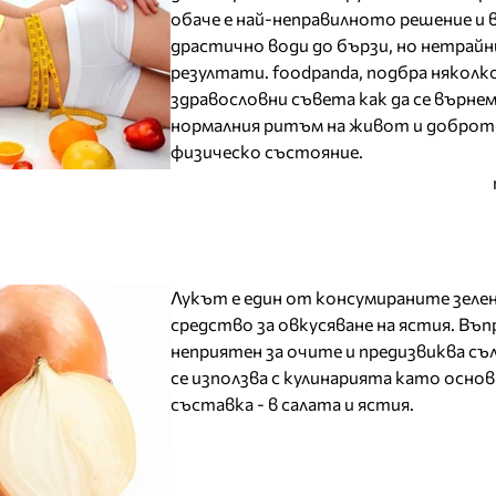
обаче е най-неправилното решение и 
драстично води до бързи, но нетрайн
резултати. foodpanda, подбра няколк
здравословни съвета как да се върне
нормалния ритъм на живот и добро
физическо състояние.
Лукът е един от консумираните зеле
средство за овкусяване на ястия. Въпр
неприятен за очите и предизвиква съ
се използва с кулинарията като основ
съставка - в салата и ястия.