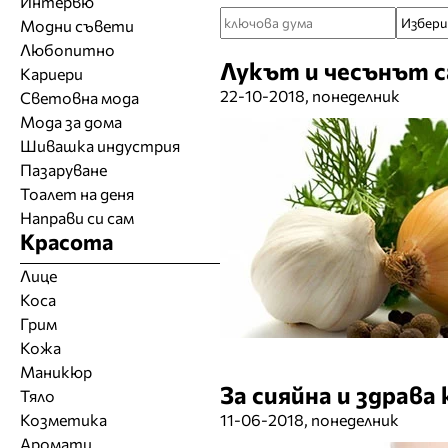
Интервю
Модни съвети
Любопитно
Лукът и чесънът с
Кариери
22-10-2018, понеделник
Световна мода
Мода за дома
Шивашка индустрия
Пазаруване
Тоалет на деня
Направи си сам
Красота
Лице
Коса
Грим
Кожа
Маникюр
За сияйна и здрава 
Тяло
Козметика
11-06-2018, понеделник
Аромати