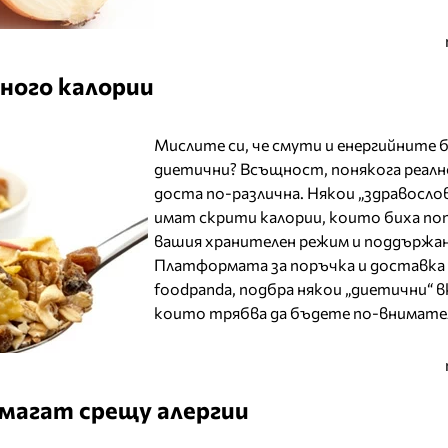
много калории
Мислите си, че смути и енергийните 
диетични? Всъщност, понякога реал
доста по-различна. Някои „здравосло
имат скрити калории, които биха поп
вашия хранителен режим и поддържан
Платформата за поръчка и доставка н
foodpanda, подбра някои „диетични“ в
които трябва да бъдете по-внимате
магат срещу алергии