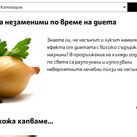
а незаменими по време на диета
Знаете ли, че чесънът и лукът намал
ефекта от диетата с високо съдърж
мазнини? В продължение на хиляди го
по света са разпознали и използвали
невероятните лечебни ползи на чесъна
кожа хапваме...