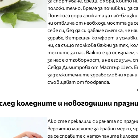
за спортуване, срещи с хора, които н
положително, време за почивка и за с
Понякога дори грижата за най-близки
ни отвлича от необходимостта да се
себе си, без да си даваме сметка, че 
здраве, вътрешен комфорт и усмивки
ни, са също толкова важни за тях, ко
техните за нас. Важно е да осъзнаем,
за нас е отговорност, а не егоизъм, с
Севда Димитрова от Мастър Шеф. Ет
задължителните здравословни храни
съобщават от foodpanda.
след коледните и новогодишни празн
Ако сте прекалили с храната по празн
вероятно мислите за крайни мерки, ч
да се справите с натрупаните килогра