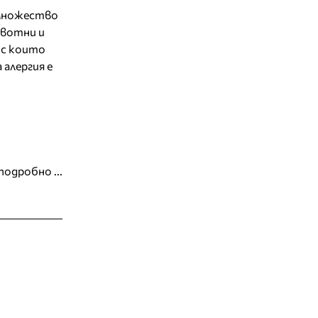
 множество
ивотни и
 с които
 алергия е
подробно ...