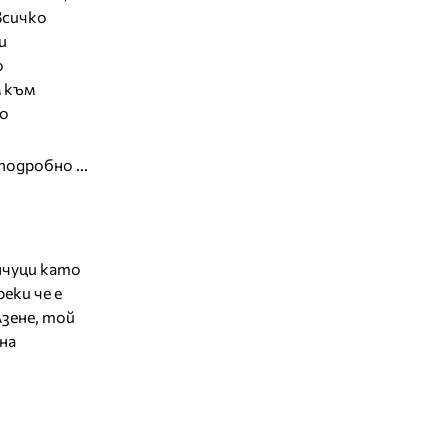
всичко
и
о
м към
то
подробно ...
нчуци като
еки че е
лзене, той
на