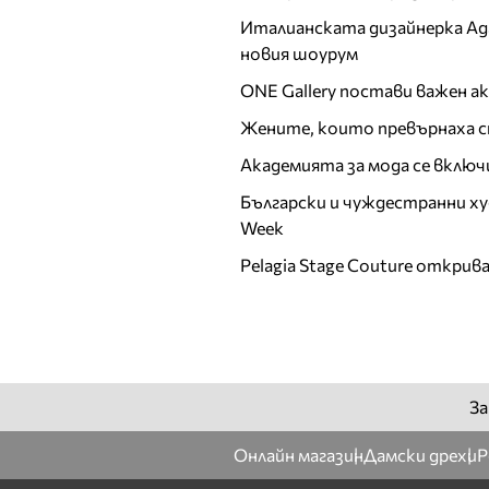
Италианската дизайнерка Ада 
новия шоурум
ONE Gallery постави важен 
Жените, които превърнаха с
Академията за мода се включ
Български и чуждестранни ху
Week
Pelagia Stage Couture открив
За
Онлайн магазин
Дамски дрехи
Р