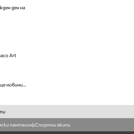
жден ден на
aco Art
ще новини...
ти
ски панталони
Спортни екипи