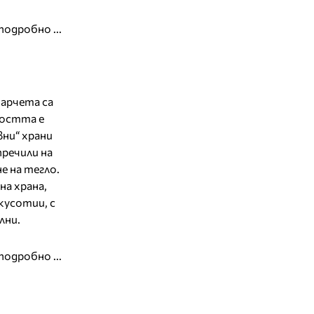
подробно ...
барчета са
ността е
вни“ храни
речили на
е на тегло.
а храна,
кусотии, с
лни.
подробно ...