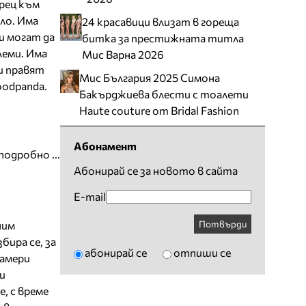
рец към
ло. Има
24 красавици влизат в гореща
и могат да
битка за престижната титла
еми. Има
Мис Варна 2026
и правят
Мис България 2025 Симона
oodpanda.
Бакърджиева блести с тоалети
Haute couture от Bridal Fashion
Абонамент
подробно ...
Абонирай се за новото в сайта
E-mail
Потвърди
ним
бира се, за
абонирай се
отпиши се
намери
и
, с време