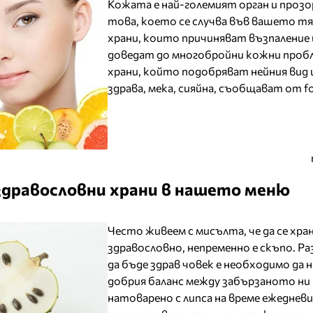
Кожата е най-големият орган и прозо
това, което се случва във вашето тя
храни, които причиняват възпаление 
доведат до многобройни кожни пробл
храни, който подобряват нейния вид 
здрава, мека, сияйна, съобщават от f
дравословни храни в нашето меню
Често живеем с мисълта, че да се хра
здравословно, непременно е скъпо. Раз
да бъде здрав човек е необходимо да 
добрия баланс между забързаното ни 
натоварено с липса на време ежедневие