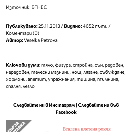
Източник: БГНЕС
Публикувано:
25.11.2013 /
Видяно:
4652 пъти /
Коментари (0)
Автор:
Veselka Petrova
Ключови думи
:
тяло
,
фигура
,
стройна
,
сън
,
редовен
,
нередовен
,
телесни мазнини
,
нощ
,
лягане
,
събуждане
,
хормони
,
апетит
,
упражнения
,
тишина
,
тъмнина
,
спалня
,
легло
Следвайте ни в Инстаграм
|
Следвайте ни във
Facebook