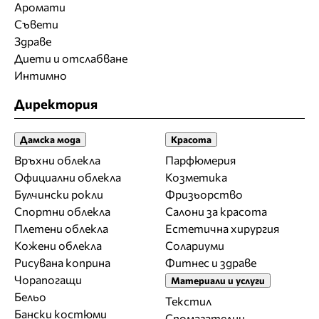
Аромати
Съвети
Здраве
Диети и отслабване
Интимно
Директория
Дамска мода
Красота
Връхни облекла
Парфюмерия
Официални облекла
Козметика
Булчински рокли
Фризьорство
Спортни облекла
Салони за красота
Плетени облекла
Естетична хирургия
Кожени облекла
Солариуми
Рисувана коприна
Фитнес и здраве
Чорапогащи
Материали и услуги
Бельо
Текстил
Бански костюми
Спомагателни