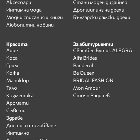
Аксесоари
Стани моден дизайнер
Интимна мода
Дропшипинг на дрехи
Модни списания и книги
Български дамски дрехи
Любопитни новини
Красота
За абитуриенти
Лице
Сватбен Бутик ALEGRA
Коса
Alfa Brides
Грим
Banderol
Кожа
Be Queen
Маникюр
BRIDAL FASHION
Тяло
Mon Amour
Козметика
Стоян Радичев
Аромати
Съвети
Здраве
Диети и отслабване
Интимно