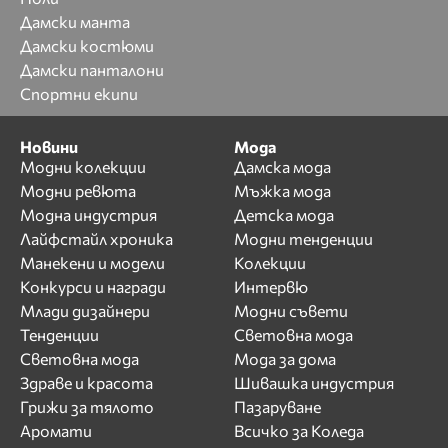
Дамски манта
Дамски костюми
Дамски панталони
Спортни екипи
Новини
Мода
Модни колекции
Дамска мода
Модни ревюта
Мъжка мода
Модна индустрия
Детска мода
Лайфстайл хроника
Модни тенденции
Манекени и модели
Колекции
Конкурси и награди
Интервю
Млади дизайнери
Модни съвети
Тенденции
Световна мода
Световна мода
Мода за дома
Здраве и красота
Шивашка индустрия
Грижи за тялото
Пазаруване
Аромати
Всичко за Коледа