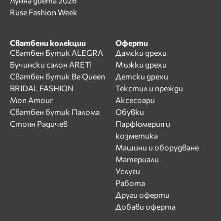
Лунна диета 2026
Ruse Fashion Week
Сватбени колекции
Оферти
Сватбен Бутик ALEGRA
Дамски дрехи
Бучински салон ARETI
Мъжки дрехи
Сватбен бутик Be Queen
Детски дрехи
BRIDAL FASHION
Текстил и прежди
Mon Amour
Аксесоари
Сватбен бутик Палома
Обувки
Стоян Радичев
Парфюмерия и
козметика
Машини и оборудване
Материали
Услуги
Работа
Други оферти
Добави оферта