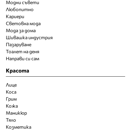
Модни съвети
Любопитно
Кариери
Световна мода
Мода за дома
Шивашка индустрия
Пазаруване
Тоалет на деня
Направи си сам
Красота
Лице
Коса
Грим
Кожа
Маникюр
Тяло
Козметика