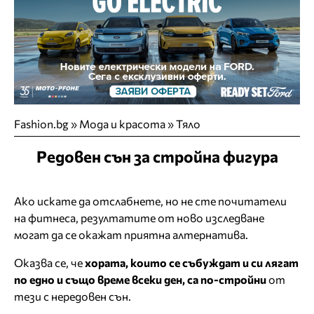
Fashion.bg
»
Мода и красота
»
Тяло
Редовен сън за стройна фигура
Ако искате да отслабнете, но не сте почитатели
на фитнеса, резултатите от ново изследване
могат да се окажат приятна алтернатива.
Оказва се, че
хората, които се събуждат и си лягат
по едно и също време всеки ден, са по-стройни
от
тези с нередовен сън.