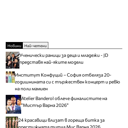
Новини
Най-четени
Ученически раници за деца и младежи - JD
представя най-яките модели
Институт Конфуций – София отбеляза 20-
годишнината си с тържествен концерт и ревю
на поли мамиен
Atelier Banderol облече финалистите на
"Мистър Варна 2026"
24 красавици влизат в гореща битка за
престижната титла Мис Варна 2026