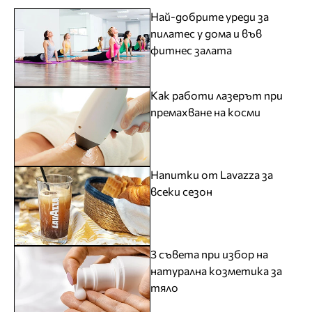
Най-добрите уреди за
пилатес у дома и във
фитнес залата
Как работи лазерът при
премахване на косми
Напитки от Lavazza за
всеки сезон
3 съвета при избор на
натурална козметика за
тяло