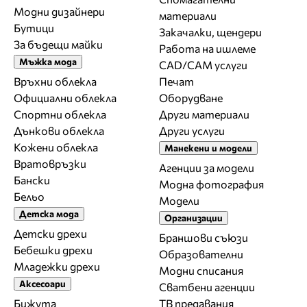
Модни дизайнери
материали
Бутици
Закачалки, щендери
За бъдещи майки
Работа на ишлеме
Мъжка мода
CAD/CAM услуги
Връхни облекла
Печат
Официални облекла
Оборудване
Спортни облекла
Други материали
Дънкови облекла
Други услуги
Кожени облекла
Манекени и модели
Вратовръзки
Агенции за модели
Бански
Модна фотография
Бельо
Модели
Детска мода
Организации
Детски дрехи
Браншови съюзи
Бебешки дрехи
Образователни
Младежки дрехи
Модни списания
Аксесоари
Сватбени агенции
Бижута
ТВ предавания