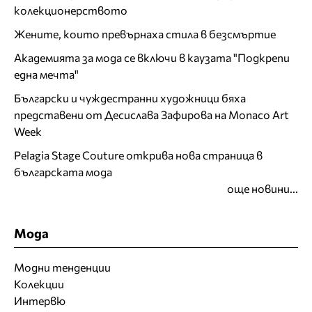
колекционерството
Жените, които превърнаха стила в безсмъртие
Академията за мода се включи в каузата "Подкрепи
една мечта"
Български и чуждестранни художници бяха
представени от Десислава Зафирова на Monaco Art
Week
Pelagia Stage Couture открива нова страница в
българската мода
още новини...
Мода
Модни тенденции
Колекции
Интервю