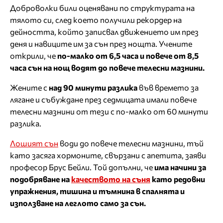
Доброволки били оценявани по структурата на
тялото си, след което получили рекордер на
дейността, който записвал движението им през
деня и навиците им за сън през нощта. Учените
открили, че
по-малко от 6,5 часа и повече от 8,5
часа сън на нощ водят до повече телесни мазнини.
Жените с
над 90 минути разлика
във времето за
лягане и събуждане през седмицата имали повече
телесни мазнини от тези с по-малко от 60 минути
разлика.
Лошият сън
води до повече телесни мазнини, тъй
като засяга хормоните, свързани с апетита, заяви
професор Брус Бейли. Той допълни, че
има начини за
подобряване на
качеството на съня
като редовни
упражнения, тишина и тъмнина в спалнята и
използване на леглото само за сън.