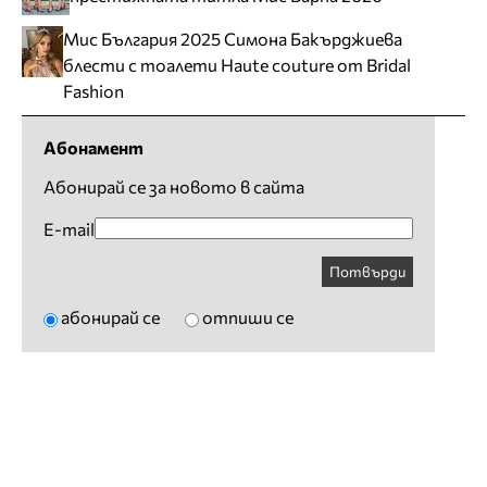
Мис България 2025 Симона Бакърджиева
блести с тоалети Haute couture от Bridal
Fashion
Абонамент
Абонирай се за новото в сайта
E-mail
Потвърди
абонирай се
отпиши се