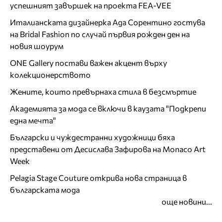
успешният завършек на проекта FEA-VEE
Италианската дизайнерка Ада Сорентино гостува
на Bridal Fashion по случай първия рожден ден на
новия шоурум
ONE Gallery постави важен акцент върху
колекционерството
Жените, които превърнаха стила в безсмъртие
Академията за мода се включи в каузата "Подкрепи
една мечта"
Български и чуждестранни художници бяха
представени от Десислава Зафирова на Monaco Art
Week
Pelagia Stage Couture открива нова страница в
българската мода
още новини...