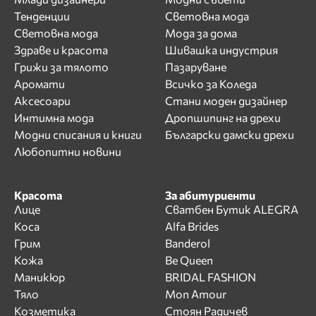
Тенденции
Световна мода
Световна мода
Мода за дома
Здраве и красота
Шивашка индустрия
Грижи за тялото
Пазаруване
Аромати
Всичко за Коледа
Аксесоари
Стани моден дизайнер
Интимна мода
Дропшипинг на дрехи
Модни списания и книги
Български дамски дрехи
Любопитни новини
Красота
За абитуриенти
Лице
Сватбен Бутик ALEGRA
Коса
Alfa Brides
Грим
Banderol
Кожа
Be Queen
Маникюр
BRIDAL FASHION
Тяло
Mon Amour
Козметика
Стоян Радичев