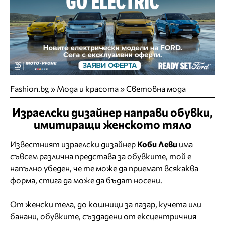
Fashion.bg
»
Мода и красота
»
Световна мода
Израелски дизайнер направи обувки,
имитиращи женското тяло
Известният израелски дизайнер
Коби Леви
има
съвсем различна представа за обувките, той е
напълно убеден, че те може да приемат всякаква
форма, стига да може да бъдат носени.
От женски тела, до кошници за пазар, кучета или
банани, обувките, създадени от ексцентричния