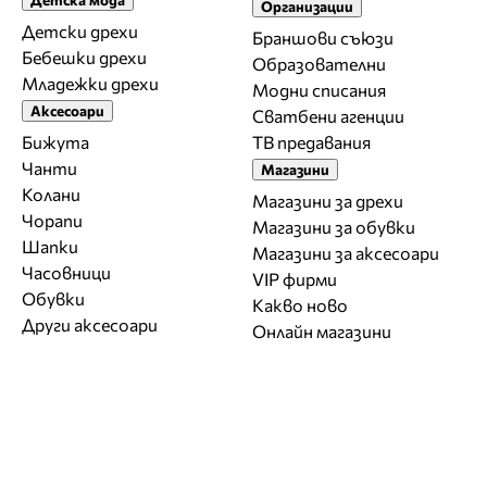
Организации
Детски дрехи
Браншови съюзи
Бебешки дрехи
Образователни
Младежки дрехи
Модни списания
Аксесоари
Сватбени агенции
Бижута
ТВ предавания
Чанти
Магазини
Колани
Магазини за дрехи
Чорапи
Магазини за обувки
Шапки
Магазини за aксесоари
Часовници
VIP фирми
Обувки
Какво ново
Други аксесоари
Онлайн магазини