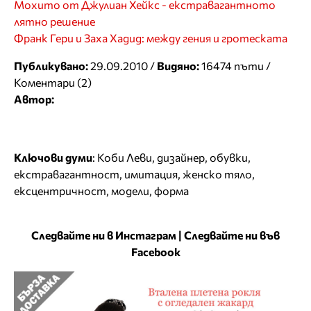
Мохито от Джулиан Хейкс - екстравагантното
лятно решение
Франк Гери и Заха Хадид: между гения и гротеската
Публикувано:
29.09.2010 /
Видяно:
16474 пъти /
Коментари (2)
Автор:
Ключови думи
:
Коби Леви
,
дизайнер
,
обувки
,
екстравагантност
,
имитация
,
женско тяло
,
ексцентричност
,
модели
,
форма
Следвайте ни в Инстаграм
|
Следвайте ни във
Facebook