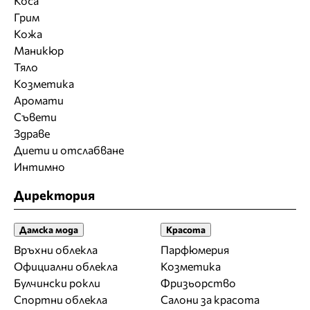
Коса
Грим
Кожа
Маникюр
Тяло
Козметика
Аромати
Съвети
Здраве
Диети и отслабване
Интимно
Директория
Дамска мода
Красота
Връхни облекла
Парфюмерия
Официални облекла
Козметика
Булчински рокли
Фризьорство
Спортни облекла
Салони за красота