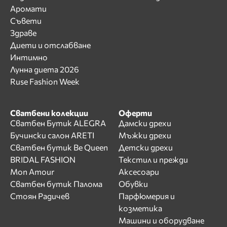
Аромати
Съвети
Здраве
Диети и отслабване
Интимно
Лунна диета 2026
Ruse Fashion Week
Сватбени колекции
Оферти
Сватбен Бутик ALEGRA
Дамски дрехи
Бучински салон ARETI
Мъжки дрехи
Сватбен бутик Be Queen
Детски дрехи
BRIDAL FASHION
Текстил и прежди
Mon Amour
Аксесоари
Сватбен бутик Палома
Обувки
Стоян Радичев
Парфюмерия и
козметика
Машини и оборудване