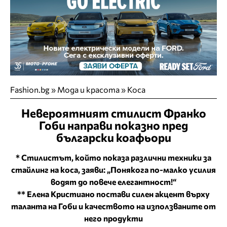
Fashion.bg
»
Мода и красота
»
Коса
Невероятният стилист Франко
Гоби направи показно пред
български коафьори
* Стилистът, който показа различни техники за
стайлинг на коса, заяви: „Понякога по-малко усилия
водят до повече елегантност!“
** Елена Кристиано постави силен акцент върху
таланта на Гоби и качеството на използваните от
него продукти