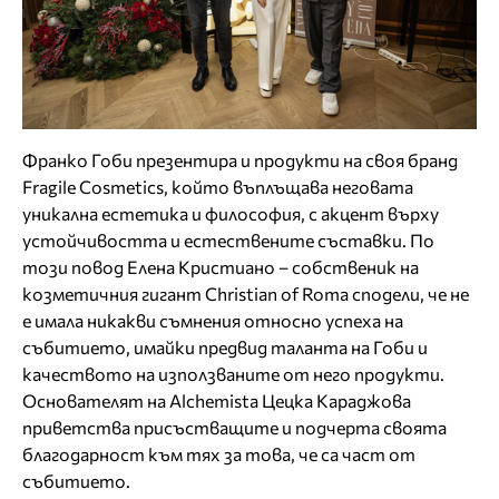
Франко Гоби презентира и продукти на своя бранд
Fragile Cosmetics, който въплъщава неговата
уникална естетика и философия, с акцент върху
устойчивостта и естествените съставки. По
този повод Елена Кристиано – собственик на
козметичния гигант Christian of Roma сподели, че не
е имала никакви съмнения относно успеха на
събитието, имайки предвид таланта на Гоби и
качеството на използваните от него продукти.
Основателят на Alchemista Цецка Караджова
приветства присъстващите и подчерта своята
благодарност към тях за това, че са част от
събитието.