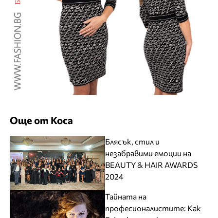
Още от Коса
Блясък, стил и
незабравими емоции на
BEAUTY & HAIR AWARDS
2024
Тайната на
професионалистите: Как