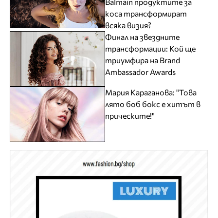
Balmain продуктите за
коса трансформират
всяка визия?
Финал на звездните
трансформации: Кой ще
триумфира на Brand
Ambassador Awards
Мария Караганова: "Това
лято боб бокс е хитът в
прическите!"