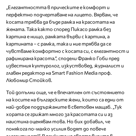
„Елегантността в прическите е комфорт и
перфектно подчертаване на лицето. Вярвам, че
косата трябва да бъде рамка на красотата на
жената. Така както според Пикасо рамка без
картина е нищо, рамката върви с картина, а
картината – с рамка, така и ние трябва да се
чувстваме комфортно с косата си, с елегантност и
рафинирана красота.“, сподели Франко Гоби пред
известния културолог, изкуствовед, журналист и
главен редактор на Smart Fashion Media проф.
Любомир Стойков.
Той допълни още, че е впечатлен от състоянието
на косите на българските жени, които са едни от
най-добре поддържаните в световен мащаб. „Тук
хората се грижат много за красотата си и аз
наистина оценявам това. Но бих добавил, че
понякога по-малко усилия водят до повече
елегантност!“. В рамките на своята визита в