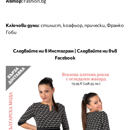
Автор:
Fashion.bg
Ключови думи
:
стилист
,
коафьор
,
прически
,
Франко
Гоби
Следвайте ни в Инстаграм
|
Следвайте ни във
Facebook