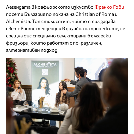
Легендата в коафьорското изкуство
Франко Гоби
посети България по покана на Christian of Roma и
Alchemista. Топ стилистът, чийто стил задава
световните тенденции в дизайна на прическите, се
срещна със специално селектирани български
фризьори, които работят с по-различен,
алтернативен подход.