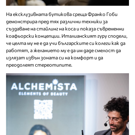
На ексклузивната бутикова среща Франко Гоби
демонстрира пред тях различни техники за
създаване на стайлинг на коса и показа съвременни
коафьорски концепции. Италианският гуру сподели,
че целта му не е да учи българските си колеги как да
работят, а желанието му е да им даде смелост да
излязат извън зоната си на комфорт и да
преодолеят стереотипите.