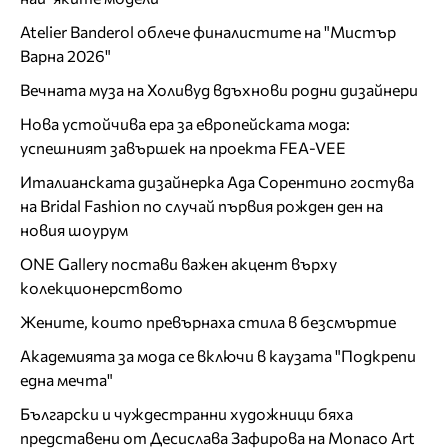
Atelier Banderol облече финалистите на "Мистър
Варна 2026"
Вечната муза на Холивуд вдъхнови родни дизайнери
Нова устойчива ера за европейската мода:
успешният завършек на проекта FEA-VEE
Италианската дизайнерка Ада Сорентино гостува
на Bridal Fashion по случай първия рожден ден на
новия шоурум
ONE Gallery постави важен акцент върху
колекционерството
Жените, които превърнаха стила в безсмъртие
Академията за мода се включи в каузата "Подкрепи
една мечта"
Български и чуждестранни художници бяха
представени от Десислава Зафирова на Monaco Art