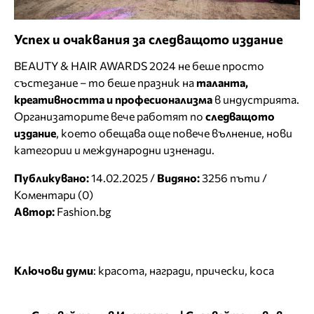
Успех и очаквания за следващото издание
BEAUTY & HAIR AWARDS 2024 не беше просто
състезание – то беше празник на
таланта,
креативността и професионализма
в индустрията.
Организаторите вече работят по
следващото
издание
, което обещава още повече вълнение, нови
категории и международни изненади.
Публикувано:
14.02.2025 /
Видяно:
3256 пъти /
Коментари (0)
Автор:
Fashion.bg
Ключови думи
:
красота
,
награди
,
прически
,
коса