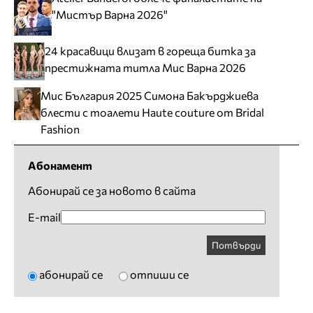
"Мистър Варна 2026"
24 красавици влизат в гореща битка за
престижната титла Мис Варна 2026
Мис България 2025 Симона Бакърджиева
блести с тоалети Haute couture от Bridal
Fashion
Абонамент
Абонирай се за новото в сайта
E-mail
Потвърди
абонирай се
отпиши се