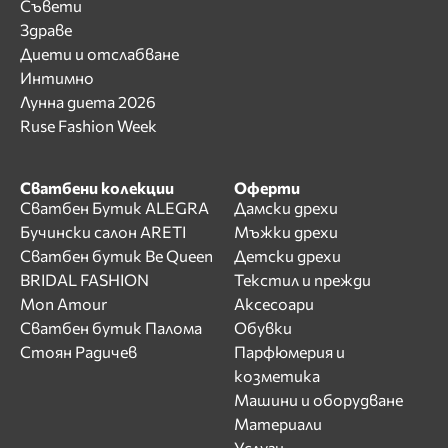
Съвети
Здраве
Диети и отслабване
Интимно
Лунна диета 2026
Ruse Fashion Week
Сватбени колекции
Оферти
Сватбен Бутик ALEGRA
Дамски дрехи
Бучински салон ARETI
Мъжки дрехи
Сватбен бутик Be Queen
Детски дрехи
BRIDAL FASHION
Текстил и прежди
Mon Amour
Аксесоари
Сватбен бутик Палома
Обувки
Стоян Радичев
Парфюмерия и
козметика
Машини и оборудване
Материали
Услуги