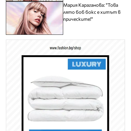
Мария Караганова: "Това
лято боб бокс е хитът в
прическите!"