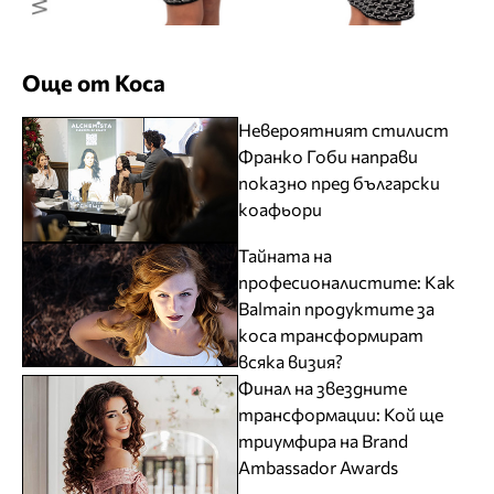
Още от Коса
Невероятният стилист
Франко Гоби направи
показно пред български
коафьори
Тайната на
професионалистите: Как
Balmain продуктите за
коса трансформират
всяка визия?
Финал на звездните
трансформации: Кой ще
триумфира на Brand
Ambassador Awards