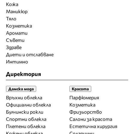
Кожа
Маникюр
Тяло
Козметика
Аромати
Съвети
Здраве
Диети и отслабване
Интимно
Директория
Дамска мода
Красота
Връхни облекла
Парфюмерия
Официални облекла
Козметика
Булчински рокли
Фризьорство
Спортни облекла
Салони за красота
Плетени облекла
Естетична хирургия
Кожени облекла
Солариуми