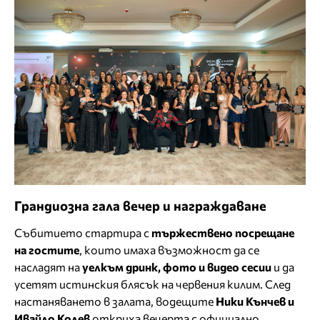
Грандиозна гала вечер и награждаване
Събитието стартира с
тържествено посрещане
на гостите
, които имаха възможност да се
насладят на
уелкъм дринк, фото и видео сесии
и да
усетят истинския блясък на червения килим. След
настаняването в залата, водещите
Ники Кънчев и
Ивайло Колев
откриха вечерта с официално