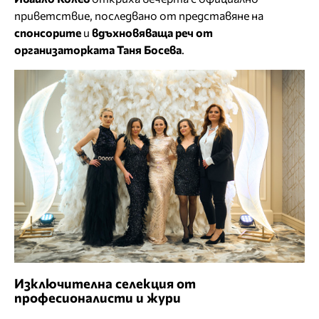
приветствие, последвано от представяне на
спонсорите
и
вдъхновяваща реч от
организаторката Таня Босева
.
Изключителна селекция от
професионалисти и жури