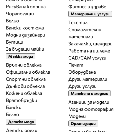
Рисувана коприна
Фитнес и здраве
Чорапогащи
Материали и услуги
Бельо
Текстил
Бански костюми
Спомагателни
Модни дизайнери
материали
Бутици
Закачалки, щендери
За бъдещи майки
Работа на ишлеме
Мъжка мода
CAD/CAM услуги
Връхни облекла
Печат
Официални облекла
Оборудване
Спортни облекла
Други материали
Дънкови облекла
Други услуги
Кожени облекла
Манекени и модели
Вратовръзки
Агенции за модели
Бански
Модна фотография
Бельо
Модели
Детска мода
Организации
Детски дрехи
Браншови съюзи