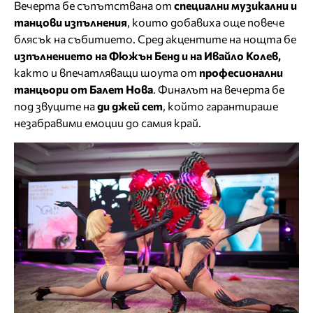
Вечерта бе съпътствана от
специални музикални и
танцови изпълнения
, които добавиха още повече
блясък на събитието. Сред акцентите на нощта бе
изпълнението на Фюжън Бенд и на Ивайло Колев,
както и впечатляващи шоута от
професионални
танцьори от Балет Нова
. Финалът на вечерта бе
под звуците на
ди джей сет
, който гарантираше
незабравими емоции до самия край.