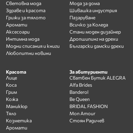
Световна мода
Мода за дома
Здраве и красота
Шивашка индустрия
Грижи за тялото
Пазаруване
Аромати
Всичко за Коледа
Аксесоари
Стани моден дизайнер
Интимна мода
Дропшипинг на дрехи
Модни списания и книги
Български дамски дрехи
Любопитни новини
Красота
За абитуриенти
Лице
Сватбен Бутик ALEGRA
Коса
Alfa Brides
Грим
Banderol
Кожа
Be Queen
Маникюр
BRIDAL FASHION
Тяло
Mon Amour
Козметика
Стоян Радичев
Аромати