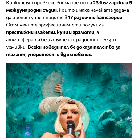
Конкурсът привлече вниманието на
23 български и 5
международни съдии
, които имаха нелеката задача
да оценят участниците в
17 различни категории
.
Отличените професионалисти получиха
престижни плакети, купи и грамоти
, а
атмосферата бе изпълнена с радостни сълзи и
усмивки.
Всеки победител бе доказателство за
талант, упоритост и вдъхновение.