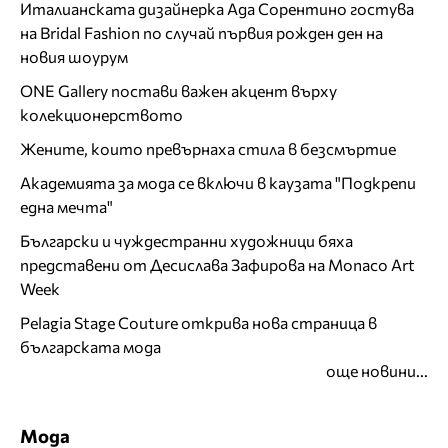
Италианската дизайнерка Ада Сорентино гостува
на Bridal Fashion по случай първия рожден ден на
новия шоурум
ONE Gallery постави важен акцент върху
колекционерството
Жените, които превърнаха стила в безсмъртие
Академията за мода се включи в каузата "Подкрепи
една мечта"
Български и чуждестранни художници бяха
представени от Десислава Зафирова на Monaco Art
Week
Pelagia Stage Couture открива нова страница в
българската мода
още новини...
Мода