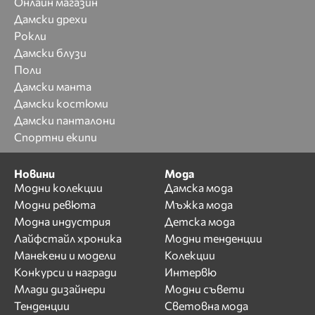
Онлайн магазин
Дамски дрехи
Рокли
Дамски блузи
Поли
Дамски манта
Дамски костюми
Дамски панталони
Спортни екипи
Новини
Мода
Модни колекции
Дамска мода
Модни ревюта
Мъжка мода
Модна индустрия
Детска мода
Лайфстайл хроника
Модни тенденции
Манекени и модели
Колекции
Конкурси и награди
Интервю
Млади дизайнери
Модни съвети
Тенденции
Световна мода