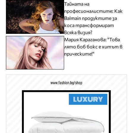
Тайната на
професионалистите: Как
Balmain продуктите за
коса трансформират
всяка визия?
Мария Караганова: "Това
лято боб бокс е хитът в
прическите!"