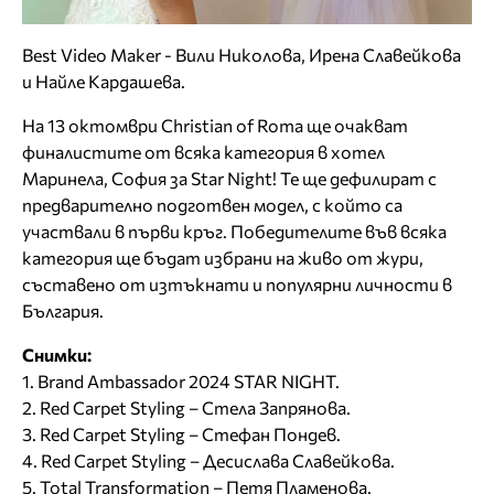
Best Video Maker - Вили Николова, Ирена Славейкова
и Найле Кардашева.
На 13 октомври Christian of Roma ще очакват
финалистите от всяка категория в хотел
Маринела, София за Star Night! Те ще дефилират с
предварително подготвен модел, с който са
участвали в първи кръг. Победителите във всяка
категория ще бъдат избрани на живо от жури,
съставено от изтъкнати и популярни личности в
България.
Снимки:
1. Brand Ambassador 2024 STAR NIGHT.
2. Red Carpet Styling – Стела Запрянова.
3. Red Carpet Styling – Стефан Пондев.
4. Red Carpet Styling – Десислава Славейкова.
5. Total Transformation – Петя Пламенова.