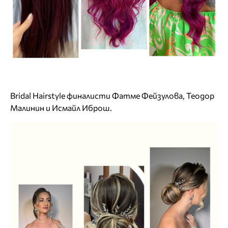
Bridal Hairstyle финалисти Фатме Фейзулова, Теодор
Малинин и Исмайл Иброш.