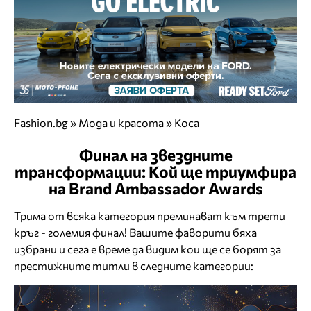
Fashion.bg
»
Мода и красота
»
Коса
Финал на звездните
трансформации: Кой ще триумфира
на Brand Ambassador Awards
Трима от всяка категория преминават към трети
кръг - големия финал! Вашите фаворити бяха
избрани и сега е време да видим кои ще се борят за
престижните титли в следните категории: