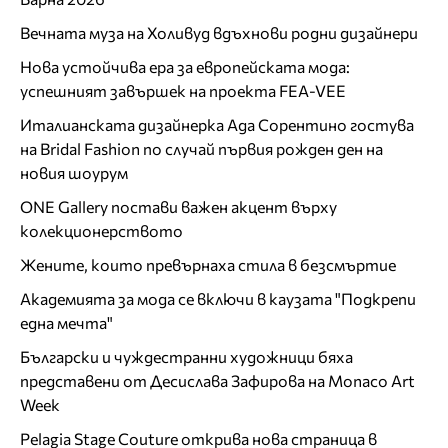
Вечната муза на Холивуд вдъхнови родни дизайнери
Нова устойчива ера за европейската мода:
успешният завършек на проекта FEA-VEE
Италианската дизайнерка Ада Сорентино гостува
на Bridal Fashion по случай първия рожден ден на
новия шоурум
ONE Gallery постави важен акцент върху
колекционерството
Жените, които превърнаха стила в безсмъртие
Академията за мода се включи в каузата "Подкрепи
една мечта"
Български и чуждестранни художници бяха
представени от Десислава Зафирова на Monaco Art
Week
Pelagia Stage Couture открива нова страница в