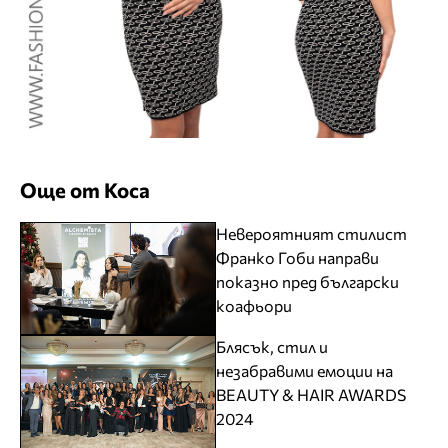
Още от Коса
Невероятният стилист
Франко Гоби направи
показно пред български
коафьори
Блясък, стил и
незабравими емоции на
BEAUTY & HAIR AWARDS
2024