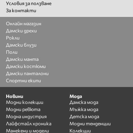
Условия за ползване
За контакти
Онлайн магазин
Дамски дрехи
Рокли
Дамски блузи
Поли
Дамски манта
Дамски костюми
Дамски панталони
Спортни екипи
Новини
Мода
Модни колекции
Дамска мода
Модни ревюта
Мъжка мода
Модна индустрия
Детска мода
Лайфстайл хроника
Модни тенденции
Манекени и модели
Колекции