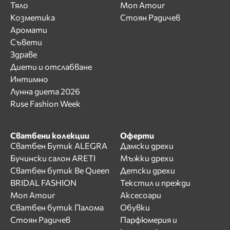
Тяло
Mon Amour
Козметика
Стоян Радичев
Аромати
Съвети
Здраве
Диети и отслабване
Интимно
Лунна диета 2026
Ruse Fashion Week
Сватбени колекции
Оферти
Сватбен Бутик ALEGRA
Дамски дрехи
Бучински салон ARETI
Мъжки дрехи
Сватбен бутик Be Queen
Детски дрехи
BRIDAL FASHION
Текстил и прежди
Mon Amour
Аксесоари
Сватбен бутик Палома
Обувки
Стоян Радичев
Парфюмерия и