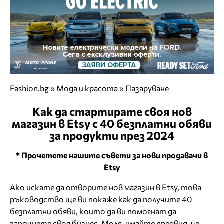
Fashion.bg
»
Мода и красота
»
Пазаруване
Как да стартирате своя нов
магазин в Etsy с 40 безплатни обяви
за продукти през 2024
* Прочетете нашите съвети за нови продавачи в
Etsy
Ако искате да отворите нов магазин в Etsy, това
ръководство ще ви покаже как да получите 40
безплатни обяви, които да ви помогнат да
започнете своя бизнес. Моля, имайте предвид, че