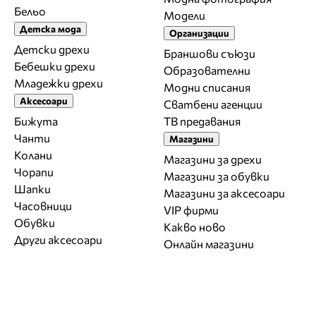
Бельо
Модели
Детска мода
Организации
Детски дрехи
Браншови съюзи
Бебешки дрехи
Образователни
Младежки дрехи
Модни списания
Аксесоари
Сватбени агенции
Бижута
ТВ предавания
Чанти
Магазини
Колани
Магазини за дрехи
Чорапи
Магазини за обувки
Шапки
Магазини за aксесоари
Часовници
VIP фирми
Обувки
Какво ново
Други аксесоари
Онлайн магазини