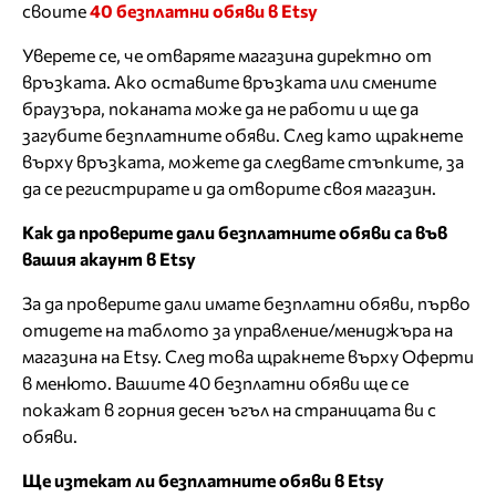
своите
40 безплатни обяви в Etsy
Уверете се, че отваряте магазина директно от
връзката. Ако оставите връзката или смените
браузъра, поканата може да не работи и ще да
загубите безплатните обяви. След като щракнете
върху връзката, можете да следвате стъпките, за
да се регистрирате и да отворите своя магазин.
Как да проверите дали безплатните обяви са във
вашия акаунт в Etsy
За да проверите дали имате безплатни обяви, първо
отидете на таблото за управление/мениджъра на
магазина на Etsy. След това щракнете върху Оферти
в менюто. Вашите 40 безплатни обяви ще се
покажат в горния десен ъгъл на страницата ви с
обяви.
Ще изтекат ли безплатните обяви в Etsy