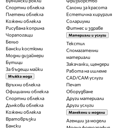
Булчински рокли
Фризьорство
Спортни облекла
Салони за красота
Плетени облекла
Естетична хирургия
Кожени облекла
Солариуми
Рисувана коприна
Фитнес и здраве
Чорапогащи
Материали и услуги
Бельо
Текстил
Бански костюми
Спомагателни
Модни дизайнери
материали
Бутици
Закачалки, щендери
За бъдещи майки
Работа на ишлеме
Мъжка мода
CAD/CAM услуги
Връхни облекла
Печат
Официални облекла
Оборудване
Спортни облекла
Други материали
Дънкови облекла
Други услуги
Кожени облекла
Манекени и модели
Вратовръзки
Агенции за модели
Бански
Модна фотография