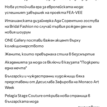
Нова устойчива ера за европейската мода:
успешният завършек на проекта FEA-VEE
Италианската дизайнерка Ада Сорентино гостува
на Bridal Fashion по случай първия рожден ден на
новия шоурум
ONE Gallery постави важен акцент върху
колекционерството
Жените, които превърнаха стила в безсмъртие
Академията за мода се включи в каузата "Подкрепи
една мечта"
Български и чуждестранни художници бяха
представени от Десислава Зафирова на Monaco Art
Week
Pelagia Stage Couture открива нова страница в
българската мода
още новини...