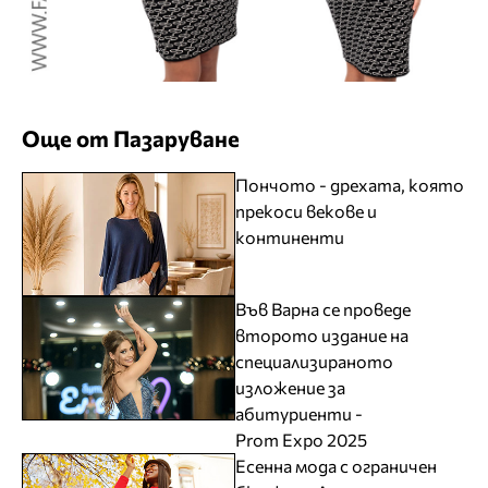
Още от Пазаруване
Пончото - дрехата, която
прекоси векове и
континенти
Във Варна се проведе
второто издание на
специализираното
изложение за
абитуриенти -
Prom Expo 2025
Есенна мода с ограничен