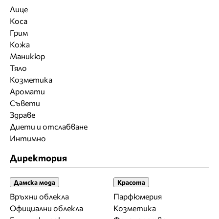
Лице
Коса
Грим
Кожа
Маникюр
Тяло
Козметика
Аромати
Съвети
Здраве
Диети и отслабване
Интимно
Директория
Дамска мода
Красота
Връхни облекла
Парфюмерия
Официални облекла
Козметика