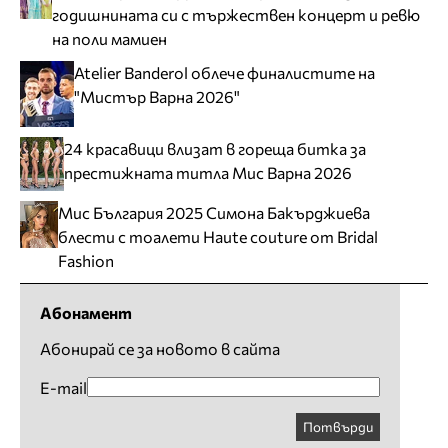
годишнината си с тържествен концерт и ревю
на поли мамиен
Atelier Banderol облече финалистите на
"Мистър Варна 2026"
24 красавици влизат в гореща битка за
престижната титла Мис Варна 2026
Мис България 2025 Симона Бакърджиева
блести с тоалети Haute couture от Bridal
Fashion
Абонамент
Абонирай се за новото в сайта
E-mail
Потвърди