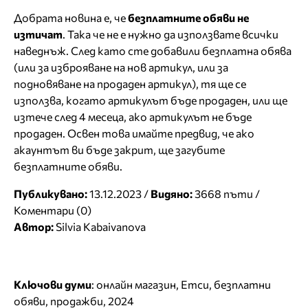
Добрата новина е, че
безплатните обяви не
изтичат
. Така че не е нужно да използвате всички
наведнъж. След като сте добавили безплатна обява
(или за изброяване на нов артикул, или за
подновяване на продаден артикул), тя ще се
използва, когато артикулът бъде продаден, или ще
изтече след 4 месеца, ако артикулът не бъде
продаден. Освен това имайте предвид, че ако
акаунтът ви бъде закрит, ще загубите
безплатните обяви.
Публикувано:
13.12.2023 /
Видяно:
3668 пъти /
Коментари (0)
Автор:
Silvia Kabaivanova
Ключови думи
:
онлайн магазин
,
Етси
,
безплатни
обяви
,
продажби
,
2024