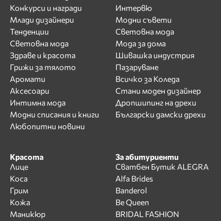
Конкурси и награди
Интервю
Млади дизайнери
Модни съвети
Тенденции
Световна мода
Световна мода
Мода за дома
Здраве и красота
Шивашка индустрия
Грижи за тялото
Пазаруване
Аромати
Всичко за Коледа
Аксесоари
Стани моден дизайнер
Интимна мода
Дропшипинг на дрехи
Модни списания и книги
Български дамски дрехи
Любопитни новини
Красота
За абитуриенти
Лице
Сватбен Бутик ALEGRA
Коса
Alfa Brides
Грим
Banderol
Кожа
Be Queen
Маникюр
BRIDAL FASHION