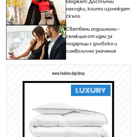
бюджет: Достъпни
находки, които изглеждат
скъпо
Сватбени годишнини -
селекция от идеи за
подаръци с дълбоко и
символично значение