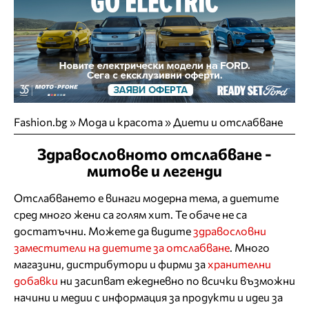
Fashion.bg
»
Мода и красота
»
Диети и отслабване
Здравословното отслабване -
митове и легенди
Отслабването е винаги модерна тема, а диетите
сред много жени са голям хит. Те обаче не са
достатъчни. Можете да видите
здравословни
заместители на диетите за отслабване
. Много
магазини, дистрибутори и фирми за
хранителни
добавки
ни засипват ежедневно по всички възможни
начини и медии с информация за продукти и идеи за