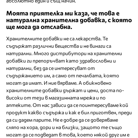
абсолютно един и същ начин.
Моята приятелка ми каза, че това е
натурална хранителна добавка, с която
ще мога да отслабна.
Хранителните добавки не са лекарства. Те
съдържат различни вещества и не винаги са
натурални. Много дистрибутори на хранителни
добавки ги препоръчват като здравословни и
натурални, без да се интересуват от
съдържанието им, а само от печалбата, която
могат да имат. И ние вярваме. А обикновено
хранителните добавки държат и цени, доста по-
високи от тези в магазинната мрежа и по
аптеките. От нас зависи да се поинтересуваме кой
продукт какво съдържа и как е бил приготвен, преди
да си дадем парите. Не е добре да се доверяваме
сляпо на хора, дори и на близки, защото те също
могат да се подведат в това, което някой друг им е