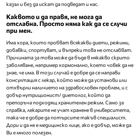
казал и без да искат да подведат и нас.
Каквото и да правя, не мога да
отслабна. Просто няма как да се случи
при мен.
Има хора, които пробват всякакви диети, режими,
добавки, спортуват, и въпреки това не отслабват.
Причината за това може да бъде в някакво скрито
заболяване, например хормонално, което човек да не
знае, че има. В този случай е добре да се направи
консултация с лекар, който може да установи или
отхвърли наличието на здравословен проблем, и с
добър нутриционист/ диетолог, който да
препоръча подходящ хранителен режим. Само за
справка, лекарите не учат хранене в университета,
така че е добре да потърсите такъв специалист.
Дори и да не е медицинско лице, ако е добър, може да
Ви е много полезен.