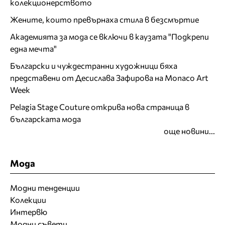
колекционерството
Жените, които превърнаха стила в безсмъртие
Академията за мода се включи в каузата "Подкрепи
една мечта"
Български и чуждестранни художници бяха
представени от Десислава Зафирова на Monaco Art
Week
Pelagia Stage Couture открива нова страница в
българската мода
още новини...
Мода
Модни тенденции
Колекции
Интервю
Модни съвети