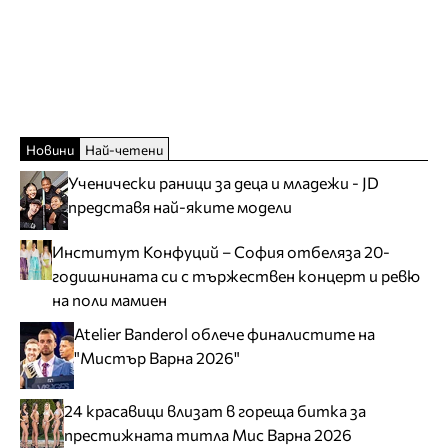
Новини
Най-четени
Ученически раници за деца и младежи - JD
представя най-яките модели
Институт Конфуций – София отбеляза 20-
годишнината си с тържествен концерт и ревю
на поли мамиен
Atelier Banderol облече финалистите на
"Мистър Варна 2026"
24 красавици влизат в гореща битка за
престижната титла Мис Варна 2026