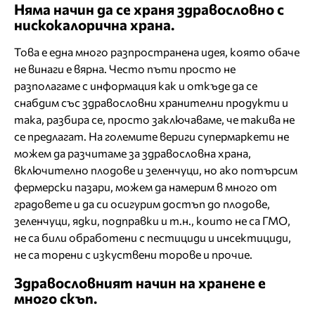
Няма начин да се храня здравословно с
нискокалорична храна.
Това е една много разпространена идея, която обаче
не винаги е вярна. Често пъти просто не
разполагаме с информация как и откъде да се
снабдим със здравословни хранителни продукти и
така, разбира се, просто заключаваме, че такива не
се предлагат. На големите вериги супермаркети не
можем да разчитаме за здравословна храна,
включително плодове и зеленчуци, но ако потърсим
фермерски пазари, можем да намерим в много от
градовете и да си осигурим достъп до плодове,
зеленчуци, ядки, подправки и т.н., които не са ГМО,
не са били обработени с пестициди и инсектициди,
не са торени с изкуствени торове и прочие.
Здравословният начин на хранене е
много скъп.