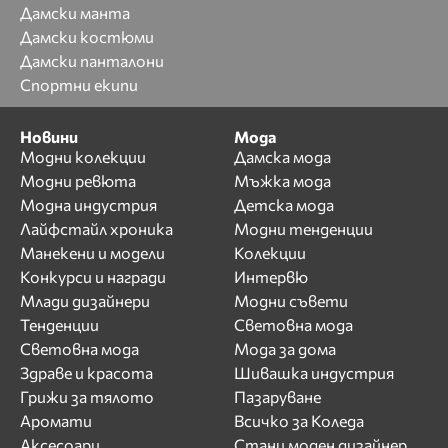
Дамски манта
Дамски костюми
Дамски панталони
Спортни екипи
Новини
Мода
Модни колекции
Дамска мода
Модни ревюта
Мъжка мода
Модна индустрия
Детска мода
Лайфстайл хроника
Модни тенденции
Манекени и модели
Колекции
Конкурси и награди
Интервю
Млади дизайнери
Модни съвети
Тенденции
Световна мода
Световна мода
Мода за дома
Здраве и красота
Шивашка индустрия
Грижи за тялото
Пазаруване
Аромати
Всичко за Коледа
Аксесоари
Стани моден дизайнер