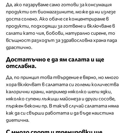
Да, ако пазаруваме само готови за консумация
продукти от биомагазините, може да ни излезе
доста солено. Ако обаче се концентрираме в
продукти, подходящи за готвене и включване в
салати като чия, бобови, натурално сирене, то
всъщност разходът за здравословна храна пада
драстично.
Достатъчно е да ям салата и ще
отслабна.
Да, по принцип това твърдение е вярно, но много
хора включват в салатата си големи количества
калорични храни, например няколко шепи ядки,
няколко супени лъжици майонеза и други сосове,
пържен бекони пр. В такъв случай салатата няма
как да си свърши работата и да бъде наистина
диетична.
С много спорт и тренировки ще