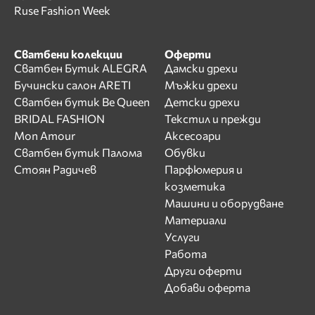
Ruse Fashion Week
Сватбени колекции
Оферти
Сватбен Бутик ALEGRA
Дамски дрехи
Бучински салон ARETI
Мъжки дрехи
Сватбен бутик Be Queen
Детски дрехи
BRIDAL FASHION
Текстил и прежди
Mon Amour
Аксесоари
Сватбен бутик Палома
Обувки
Стоян Радичев
Парфюмерия и
козметика
Машини и оборудване
Материали
Услуги
Работа
Други оферти
Добави оферта