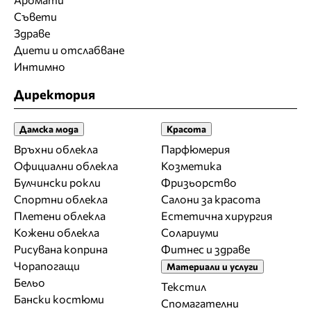
Съвети
Здраве
Диети и отслабване
Интимно
Директория
Дамска мода
Красота
Връхни облекла
Парфюмерия
Официални облекла
Козметика
Булчински рокли
Фризьорство
Спортни облекла
Салони за красота
Плетени облекла
Естетична хирургия
Кожени облекла
Солариуми
Рисувана коприна
Фитнес и здраве
Чорапогащи
Материали и услуги
Бельо
Текстил
Бански костюми
Спомагателни