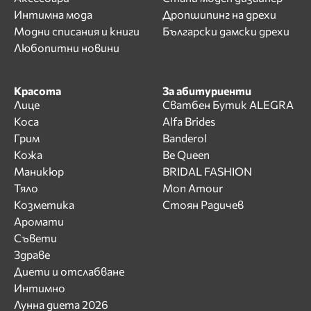
Интимна мода
Дропшипинг на дрехи
Модни списания и книги
Български дамски дрехи
Любопитни новини
Красота
За абитуриенти
Лице
Сватбен Бутик ALEGRA
Коса
Alfa Brides
Грим
Banderol
Кожа
Be Queen
Маникюр
BRIDAL FASHION
Тяло
Mon Amour
Козметика
Стоян Радичев
Аромати
Съвети
Здраве
Диети и отслабване
Интимно
Лунна диета 2026