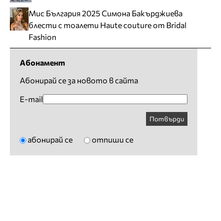
Мис България 2025 Симона Бакърджиева
блести с тоалети Haute couture от Bridal
Fashion
Абонамент
Абонирай се за новото в сайта
E-mail
Потвърди
абонирай се
отпиши се