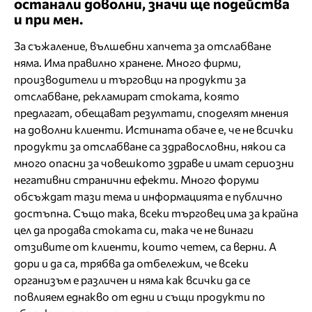
останали доволни, значи ще подейства
и при мен.
За съжаление, вълшебни хапчета за отслабване
няма. Има правилно хранене. Много фирми,
производители и търговци на продукти за
отслабване, рекламират стоката, която
предлагат, обещават резултати, споделят мнения
на доволни клиенти. Истината обаче е, че не всички
продукти за отслабване са здравословни, някои са
много опасни за човешкото здраве и имат сериозни
негативни странични ефекти. Много форуми
обсъждат тази тема и информацията е публично
достъпна. Също така, всеки търговец има за крайна
цел да продава стоката си, така че не винаги
отзивите от клиенти, които четем, са верни. А
дори и да са, трябва да отбележим, че всеки
организъм е различен и няма как всички да се
повлияем еднакво от едни и същи продукти по