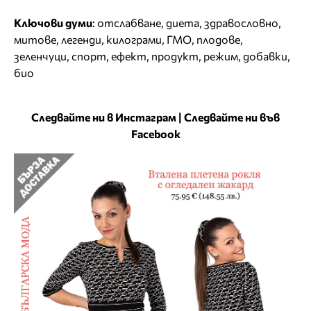
Ключови думи
:
отслабване
,
диета
,
здравословно
,
митове
,
легенди
,
килограми
,
ГМО
,
плодове
,
зеленчуци
,
спорт
,
ефект
,
продукт
,
режим
,
добавки
,
био
Следвайте ни в Инстаграм
|
Следвайте ни във
Facebook