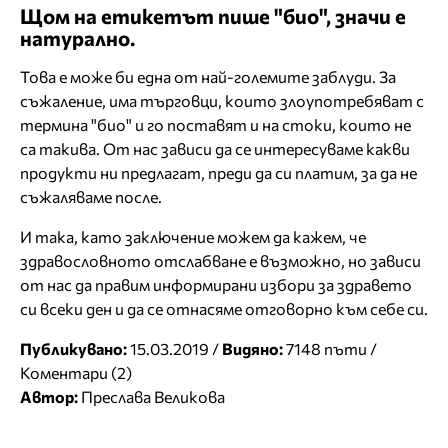
Щом на етикетът пише "био", значи е
натурално.
Това е може би една от най-големите заблуди. За
съжаление, има търговци, които злоупотребяват с
термина "био" и го поставят и на стоки, които не
са такива. От нас зависи да се интересуваме какви
продукти ни предлагат, преди да си платим, за да не
съжаляваме после.
И така, като заключение можем да кажем, че
здравословното отслабване е възможно, но зависи
от нас да правим информирани избори за здравето
си всеки ден и да се отнасяме отговорно към себе си.
Публикувано:
15.03.2019 /
Видяно:
7148 пъти /
Коментари (2)
Автор:
Преслава Великова