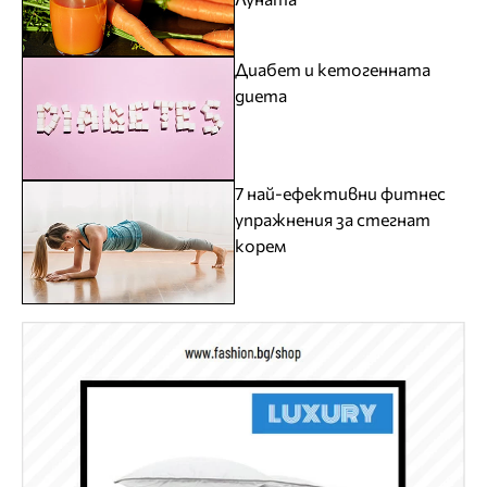
Диабет и кетогенната
диета
7 най-ефективни фитнес
упражнения за стегнат
корем