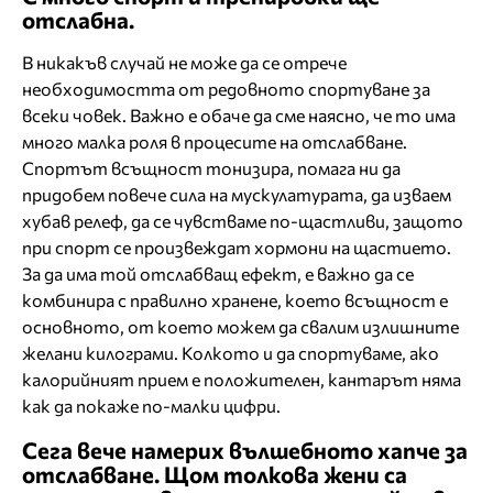
отслабна.
В никакъв случай не може да се отрече
необходимостта от редовното спортуване за
всеки човек. Важно е обаче да сме наясно, че то има
много малка роля в процесите на отслабване.
Спортът всъщност тонизира, помага ни да
придобем повече сила на мускулатурата, да изваем
хубав релеф, да се чувстваме по-щастливи, защото
при спорт се произвеждат хормони на щастието.
За да има той отслабващ ефект, е важно да се
комбинира с правилно хранене, което всъщност е
основното, от което можем да свалим излишните
желани килограми. Колкото и да спортуваме, ако
калорийният прием е положителен, кантарът няма
как да покаже по-малки цифри.
Сега вече намерих вълшебното хапче за
отслабване. Щом толкова жени са