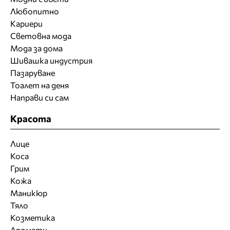
Любопитно
Кариери
Световна мода
Мода за дома
Шивашка индустрия
Пазаруване
Тоалет на деня
Направи си сам
Красота
Лице
Коса
Грим
Кожа
Маникюр
Тяло
Козметика
Аромати