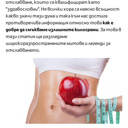
отслабване, които се квалифицират като
"здравословни". Не всички хора са наясно всъщност
какво значи тази дума и така към нас достига
противоречива информация относно това
как е
добре да смъкваме излишните килограми
. За това в
тази статия ще разгледаме
широкоразпространените митове и легенди за
отслабването.