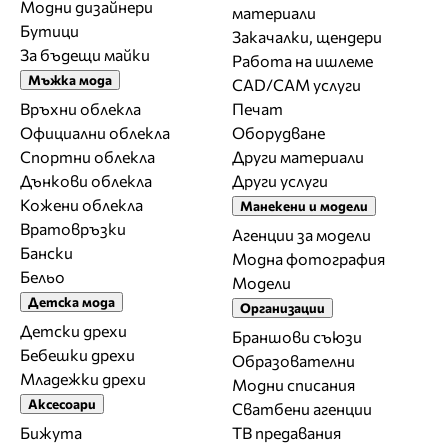
Модни дизайнери
материали
Бутици
Закачалки, щендери
За бъдещи майки
Работа на ишлеме
Мъжка мода
CAD/CAM услуги
Връхни облекла
Печат
Официални облекла
Оборудване
Спортни облекла
Други материали
Дънкови облекла
Други услуги
Кожени облекла
Манекени и модели
Вратовръзки
Агенции за модели
Бански
Модна фотография
Бельо
Модели
Детска мода
Организации
Детски дрехи
Браншови съюзи
Бебешки дрехи
Образователни
Младежки дрехи
Модни списания
Аксесоари
Сватбени агенции
Бижута
ТВ предавания