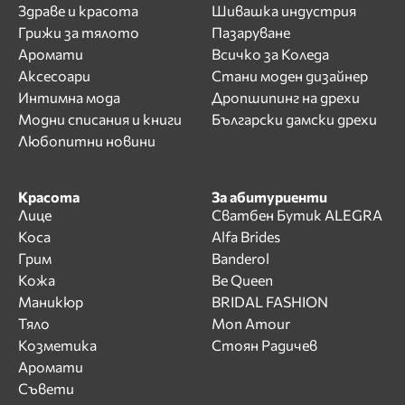
Здраве и красота
Шивашка индустрия
Грижи за тялото
Пазаруване
Аромати
Всичко за Коледа
Аксесоари
Стани моден дизайнер
Интимна мода
Дропшипинг на дрехи
Модни списания и книги
Български дамски дрехи
Любопитни новини
Красота
За абитуриенти
Лице
Сватбен Бутик ALEGRA
Коса
Alfa Brides
Грим
Banderol
Кожа
Be Queen
Маникюр
BRIDAL FASHION
Тяло
Mon Amour
Козметика
Стоян Радичев
Аромати
Съвети