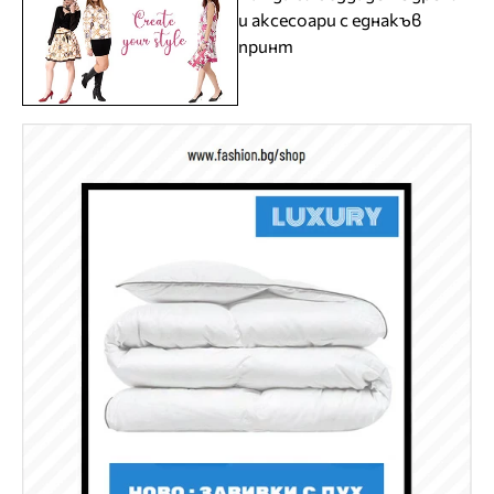
и аксесоари с еднакъв
принт