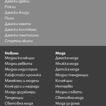
Дамски дрехи
Рокли
Дамски блузи
Поли
Дамски манта
Дамски костюми
Дамски панталони
Спортни екипи
Новини
Мода
Модни колекции
Дамска мода
Модни ревюта
Мъжка мода
Модна индустрия
Детска мода
Лайфстайл хроника
Модни тенденции
Манекени и модели
Колекции
Конкурси и награди
Интервю
Млади дизайнери
Модни съвети
Тенденции
Световна мода
Световна мода
Мода за дома