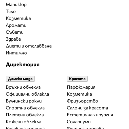
Маникюр
Тяло
Козметика
Аромати
Съвети
Здраве
Диети и отслабване
Интимно
Директория
Дамска мода
Красота
Връхни облекла
Парфюмерия
Официални облекла
Козметика
Булчински рокли
Фризьорство
Спортни облекла
Салони за красота
Плетени облекла
Естетична хирургия
Кожени облекла
Солариуми
Рисувана коприна
Фитнес и здраве