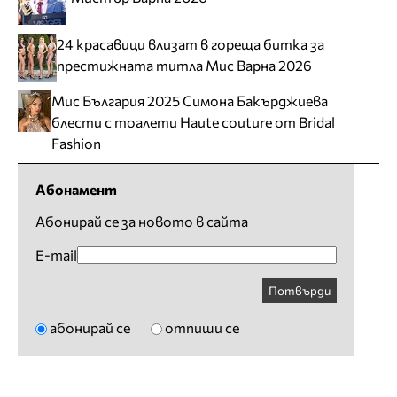
24 красавици влизат в гореща битка за
престижната титла Мис Варна 2026
Мис България 2025 Симона Бакърджиева
блести с тоалети Haute couture от Bridal
Fashion
Абонамент
Абонирай се за новото в сайта
E-mail
Потвърди
абонирай се
отпиши се