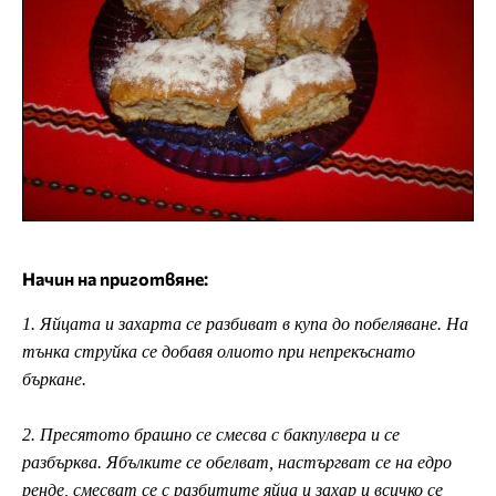
Начин на приготвяне:
1. Яйцата и захарта се разбиват в купа до побеляване. На
тънка струйка се добавя олиото при непрекъснато
бъркане.
2. Пресятото брашно се смесва с бакпулвера и се
разбърква. Ябълките се обелват, настъргват се на едро
ренде, смесват се с разбитите яйца и захар и всичко се