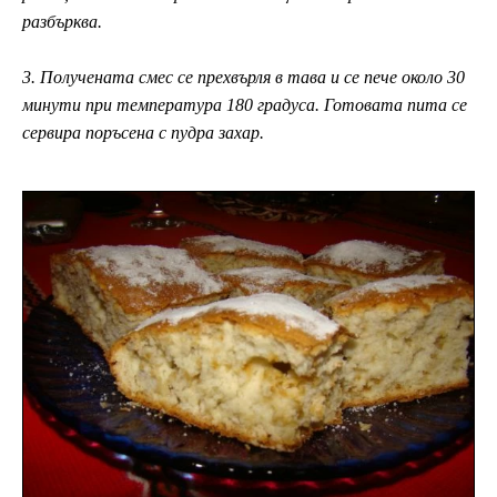
разбърква.
3. Получената смес се прехвърля в тава и се пече около 30
минути при температура 180 градуса. Готовата пита се
сервира поръсена с пудра захар.