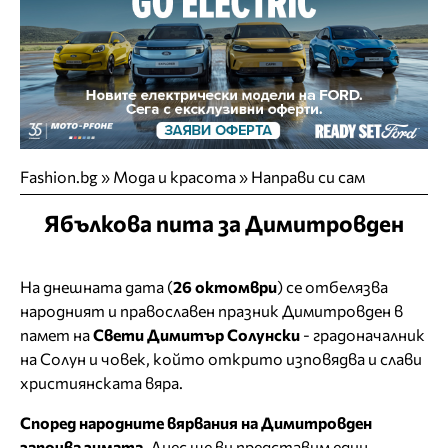
Fashion.bg
»
Мода и красота
»
Направи си сам
Ябълкова пита за Димитровден
На днешната дата (
26 октомври
) се отбелязва
народният и православен празник Димитровден в
памет на
Свети Димитър Солунски
- градоначалник
на Солун и човек, който открито изповядва и слави
християнската вяра.
Според народните вярвания на Димитровден
започва зимата.
Днес ще ви представим един