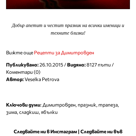
Добър апетит и честит празник на всички именици и
техните близки!
Вижте още
Рецепти за Димитровден
Публикувано:
26.10.2015 /
Видяно:
8127 пъти /
Коментари (0)
Автор:
Veselka Petrova
Ключови думи
:
Димитровден
,
празник
,
трапеза
,
зима
,
сладкиш
,
ябълки
Следвайте ни в Инстаграм
|
Следвайте ни във