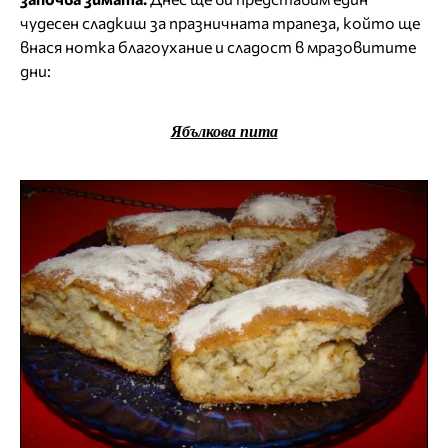
чудесен сладкиш за празничната трапеза, който ще
внася нотка благоухание и сладост в мразовитите
дни:
Ябълкова пита