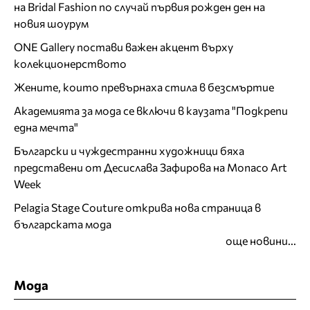
на Bridal Fashion по случай първия рожден ден на
новия шоурум
ONE Gallery постави важен акцент върху
колекционерството
Жените, които превърнаха стила в безсмъртие
Академията за мода се включи в каузата "Подкрепи
една мечта"
Български и чуждестранни художници бяха
представени от Десислава Зафирова на Monaco Art
Week
Pelagia Stage Couture открива нова страница в
българската мода
още новини...
Мода