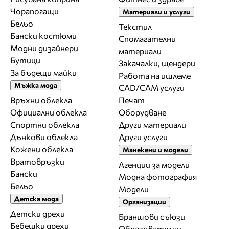
Чорапогащи
Материали и услуги
Бельо
Текстил
Бански костюми
Спомагателни
Модни дизайнери
материали
Бутици
Закачалки, щендери
За бъдещи майки
Работа на ишлеме
Мъжка мода
CAD/CAM услуги
Връхни облекла
Печат
Официални облекла
Оборудване
Спортни облекла
Други материали
Дънкови облекла
Други услуги
Кожени облекла
Манекени и модели
Вратовръзки
Агенции за модели
Бански
Модна фотография
Бельо
Модели
Детска мода
Организации
Детски дрехи
Браншови съюзи
Бебешки дрехи
Образователни