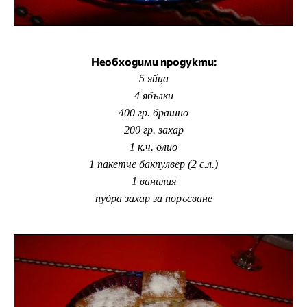
Необходими продукти:
5 яйца
4 ябълки
400 гр. брашно
200 гр. захар
1 к.ч. олио
1 пакетче бакпулвер (2 с.л.)
1 ванилия
пудра захар за поръсване