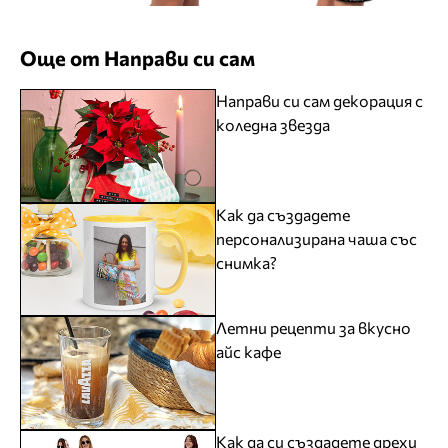
Още от Направи си сам
Направи си сам декорация с
коледна звезда
Как да създадете
персонализирана чаша със
снимка?
Летни рецепти за вкусно
айс кафе
Как да си създадете дрехи