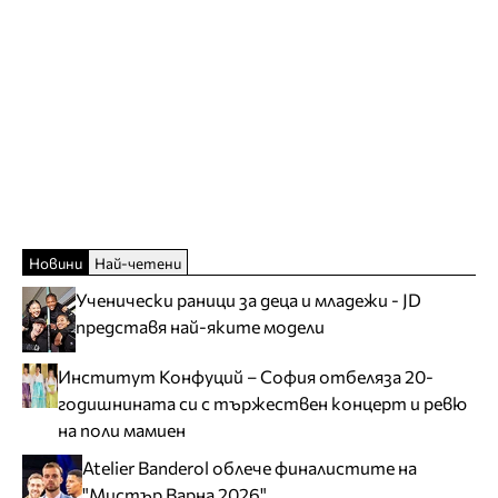
Новини
Най-четени
Ученически раници за деца и младежи - JD
представя най-яките модели
Институт Конфуций – София отбеляза 20-
годишнината си с тържествен концерт и ревю
на поли мамиен
Atelier Banderol облече финалистите на
"Мистър Варна 2026"