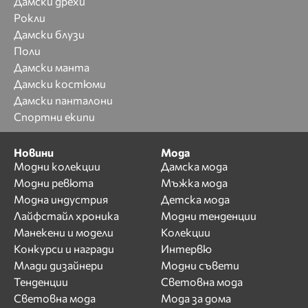
Дамски дрехи
Рокли
Дамски блузи
Поли
Дамски манта
Дамски костюми
Дамски панталони
Спортни екипи
Новини
Мода
Модни колекции
Дамска мода
Модни ревюта
Мъжка мода
Модна индустрия
Детска мода
Лайфстайл хроника
Модни тенденции
Манекени и модели
Колекции
Конкурси и награди
Интервю
Млади дизайнери
Модни съвети
Тенденции
Световна мода
Световна мода
Мода за дома