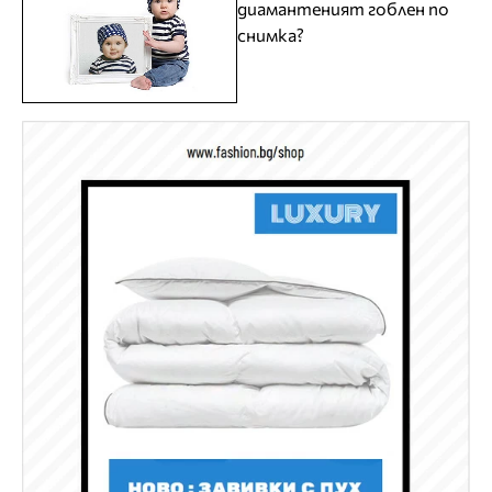
диамантеният гоблен по
снимка?