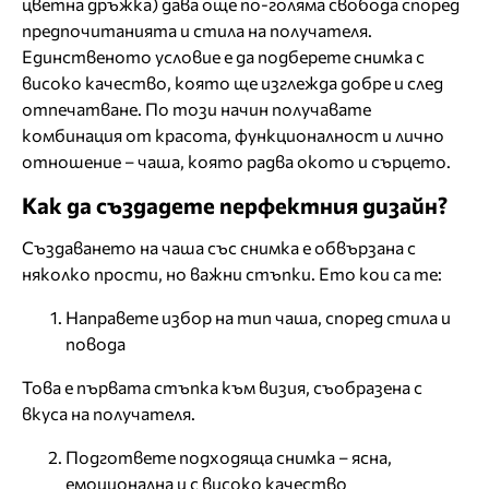
цветна дръжка) дава още по-голяма свобода според
предпочитанията и стила на получателя.
Единственото условие е да подберете снимка с
високо качество, която ще изглежда добре и след
отпечатване. По този начин получавате
комбинация от красота, функционалност и лично
отношение – чаша, която радва окото и сърцето.
Как да създадете перфектния дизайн?
Създаването на чаша със снимка е обвързана с
няколко прости, но важни стъпки. Ето кои са те:
Направете избор на тип чаша, според стила и
повода
Това е първата стъпка към визия, съобразена с
вкуса на получателя.
Подгответе подходяща снимка – ясна,
емоционална и с високо качество