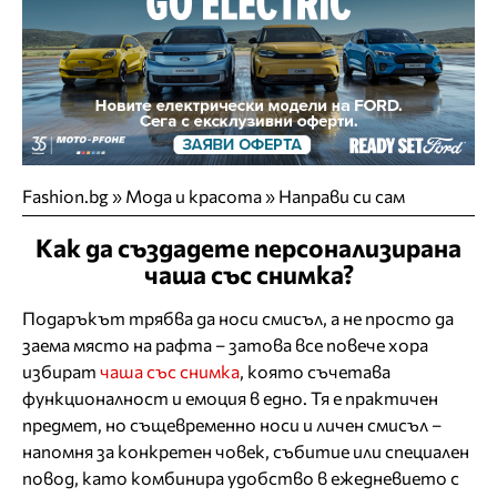
Fashion.bg
»
Мода и красота
»
Направи си сам
Как да създадете персонализирана
чаша със снимка?
Подаръкът трябва да носи смисъл, а не просто да
заема място на рафта – затова все повече хора
избират
чаша със снимка
, която съчетава
функционалност и емоция в едно. Тя е практичен
предмет, но същевременно носи и личен смисъл –
напомня за конкретен човек, събитие или специален
повод, като комбинира удобство в ежедневието с