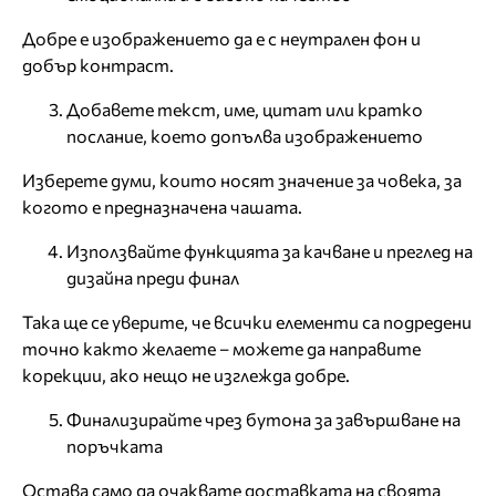
Добре е изображението да е с неутрален фон и
добър контраст.
Добавете текст, име, цитат или кратко
послание, което допълва изображението
Изберете думи, които носят значение за човека, за
когото е предназначена чашата.
Използвайте функцията за качване и преглед на
дизайна преди финал
Така ще се уверите, че всички елементи са подредени
точно както желаете – можете да направите
корекции, ако нещо не изглежда добре.
Финализирайте чрез бутона за завършване на
поръчката
Остава само да очаквате доставката на своята