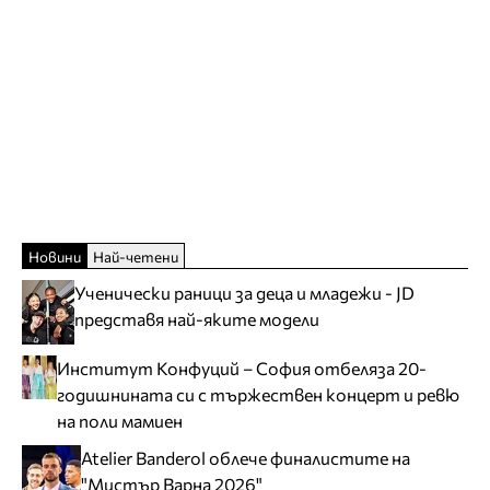
Новини
Най-четени
Ученически раници за деца и младежи - JD
представя най-яките модели
Институт Конфуций – София отбеляза 20-
годишнината си с тържествен концерт и ревю
на поли мамиен
Atelier Banderol облече финалистите на
"Мистър Варна 2026"