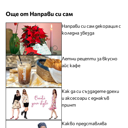
Още от Направи си сам
Направи си сам декорация с
коледна звезда
Летни рецепти за вкусно
айс кафе
Как да си създадете дрехи
и аксесоари с еднакъв
принт
Какво представлява