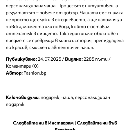
персонализирана чаша. Процесът е интуитивен, а
резултатът – повече от добър. Чашата със снимка
не просто ще служи в ежедневието, а ще напомня за
човека, момента или повода, който е оставил
отпечатък в сърцето. Така един иначе обикновен
предмет се превръща в лична история, пресъздадена
по красив, смислен и автентичен начин.
Публикувано:
24.07.2025 /
Видяно:
2285 пъти /
Коментари (0)
Автор:
Fashion.bg
Ключови думи
:
подарък
,
чаша
,
персонализиран
подарък
Следвайте ни в Инстаграм
|
Следвайте ни във
Facebook