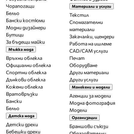
Чорапогащи
Материали и услуги
Бельо
Текстил
Бански костюми
Спомагателни
Модни дизайнери
материали
Бутици
Закачалки, щендери
За бъдещи майки
Работа на ишлеме
Мъжка мода
CAD/CAM услуги
Връхни облекла
Печат
Официални облекла
Оборудване
Спортни облекла
Други материали
Дънкови облекла
Други услуги
Кожени облекла
Манекени и модели
Вратовръзки
Агенции за модели
Бански
Модна фотография
Бельо
Модели
Детска мода
Организации
Детски дрехи
Браншови съюзи
Бебешки дрехи
Образователни