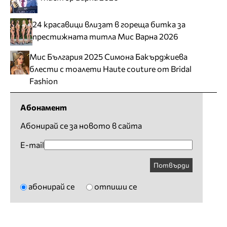
24 красавици влизат в гореща битка за
престижната титла Мис Варна 2026
Мис България 2025 Симона Бакърджиева
блести с тоалети Haute couture от Bridal
Fashion
Абонамент
Абонирай се за новото в сайта
E-mail
Потвърди
абонирай се
отпиши се