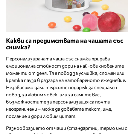
Какви са предимствата на чашата със
снимка?
Персонализираната чаша със снимка придава
емоционална стойност дори на най-обикновените
моменти от деня. Тя е повод за усмивка, спомен или
кратка пауза в разгара на натовареното ежедневие.
Независимо дали търсите подарък за специален
повод, за любим човек, или за самите вас,
възможностите за персонализация са почти
неограничени – може да добавяте текст, име,
послание и дори любим цитат.
Разнообразието от чаши (стандартни, термо или с