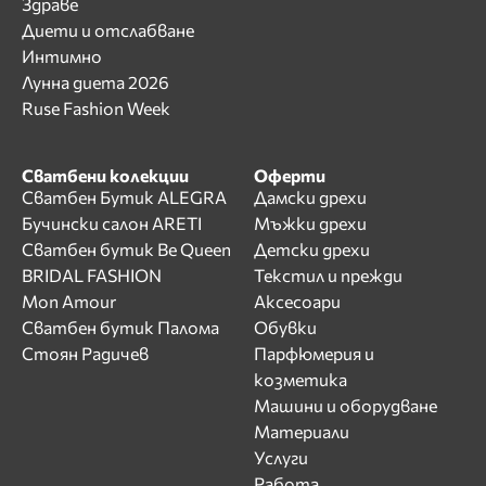
Здраве
Диети и отслабване
Интимно
Лунна диета 2026
Ruse Fashion Week
Сватбени колекции
Оферти
Сватбен Бутик ALEGRA
Дамски дрехи
Бучински салон ARETI
Мъжки дрехи
Сватбен бутик Be Queen
Детски дрехи
BRIDAL FASHION
Текстил и прежди
Mon Amour
Аксесоари
Сватбен бутик Палома
Обувки
Стоян Радичев
Парфюмерия и
козметика
Машини и оборудване
Материали
Услуги
Работа