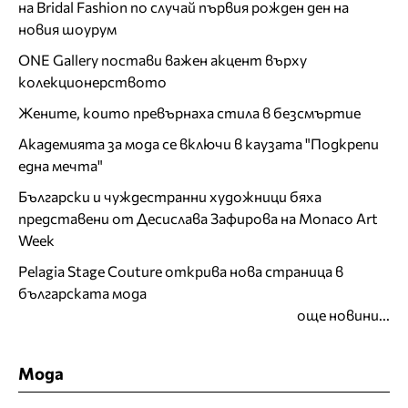
на Bridal Fashion по случай първия рожден ден на
новия шоурум
ONE Gallery постави важен акцент върху
колекционерството
Жените, които превърнаха стила в безсмъртие
Академията за мода се включи в каузата "Подкрепи
една мечта"
Български и чуждестранни художници бяха
представени от Десислава Зафирова на Monaco Art
Week
Pelagia Stage Couture открива нова страница в
българската мода
още новини...
Мода