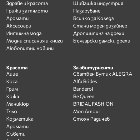
Здраве и красота
Шивашка индустрия
Грижи за тялото
Пазаруване
Аромати
Всичко за Коледа
Аксесоари
Стани моден дизайнер
Интимна мода
Дропшипинг на дрехи
Модни списания и книги
Български дамски дрехи
Любопитни новини
Красота
За абитуриенти
Лице
Сватбен Бутик ALEGRA
Коса
Alfa Brides
Грим
Banderol
Кожа
Be Queen
Маникюр
BRIDAL FASHION
Тяло
Mon Amour
Козметика
Стоян Радичев
Аромати
Съвети