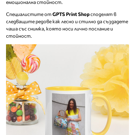
емоционална стойност.
Специалистите от
GPTS Print Shop
споделят в
следващите редове как лесно и стилно да създадете
чаша със снимка, която носи лично послание и
стойност.