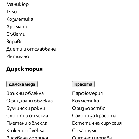
Маникюр
Тяло
Козметика
Аромати
Съвети
Здраве
Диети и отслабване
Интимно
Директория
Дамска мода
Красота
Връхни облекла
Парфюмерия
Официални облекла
Козметика
Булчински рокли
Фризьорство
Спортни облекла
Салони за красота
Плетени облекла
Естетична хирургия
Кожени облекла
Солариуми
Рисувана коприна
Фитнес и здраве