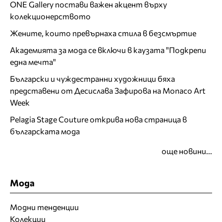
ONE Gallery постави важен акцент върху
колекционерството
Жените, които превърнаха стила в безсмъртие
Академията за мода се включи в каузата "Подкрепи
една мечта"
Български и чуждестранни художници бяха
представени от Десислава Зафирова на Monaco Art
Week
Pelagia Stage Couture открива нова страница в
българската мода
още новини...
Мода
Модни тенденции
Колекции