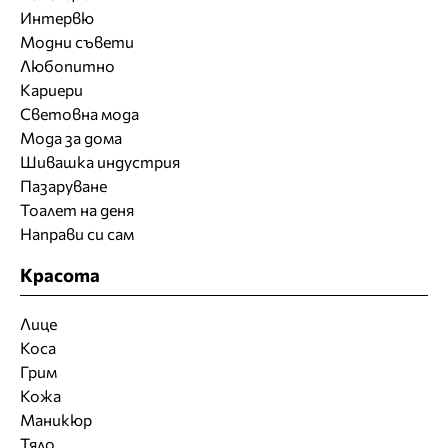
Интервю
Модни съвети
Любопитно
Кариери
Световна мода
Мода за дома
Шивашка индустрия
Пазаруване
Тоалет на деня
Направи си сам
Красота
Лице
Коса
Грим
Кожа
Маникюр
Тяло