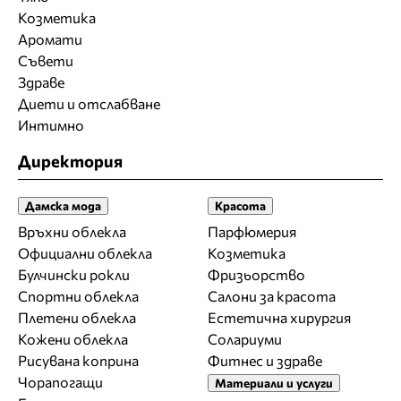
Козметика
Аромати
Съвети
Здраве
Диети и отслабване
Интимно
Директория
Дамска мода
Красота
Връхни облекла
Парфюмерия
Официални облекла
Козметика
Булчински рокли
Фризьорство
Спортни облекла
Салони за красота
Плетени облекла
Естетична хирургия
Кожени облекла
Солариуми
Рисувана коприна
Фитнес и здраве
Чорапогащи
Материали и услуги