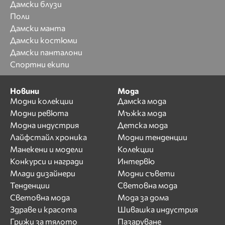
Дамски блузи
Поли
Дамски манта
Дамски костюми
Дамски панталони
Спортни екипи
Новини
Мода
Модни колекции
Дамска мода
Модни ревюта
Мъжка мода
Модна индустрия
Детска мода
Лайфстайл хроника
Модни тенденции
Манекени и модели
Колекции
Конкурси и награди
Интервю
Млади дизайнери
Модни съвети
Тенденции
Световна мода
Световна мода
Мода за дома
Здраве и красота
Шивашка индустрия
Грижи за тялото
Пазаруване