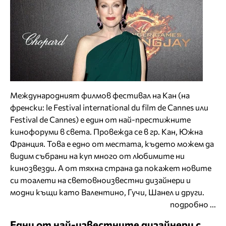
Международният филмов фестивал на Кан (на
френски: le Festival international du film de Cannes или
Festival de Cannes) е един от най-престижните
кинофоруми в света. Провежда се в гр. Кан, Южна
Франция. Това е едно от местата, където можем да
видим събрани на куп много от любимите ни
кинозвезди. А от тяхна страна да покажет новите
си тоалети на световноизвестни дизайнери и
модни къщи като Валентино, Гучи, Шанел и други.
подробно ...
Едни от най-известните дизайнери с