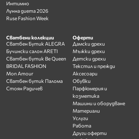
Интимно
Лунна диета 2026
Ruse Fashion Week
Сватбени колекции
Оферти
Сватбен Бутик ALEGRA
Дамски дрехи
Бучински салон ARETI
Мъжки дрехи
Сватбен бутик Be Queen
Детски дрехи
BRIDAL FASHION
Текстил и прежди
Mon Amour
Аксесоари
Сватбен бутик Палома
Обувки
Стоян Радичев
Парфюмерия и
козметика
Машини и оборудване
Материали
Услуги
Работа
Други оферти