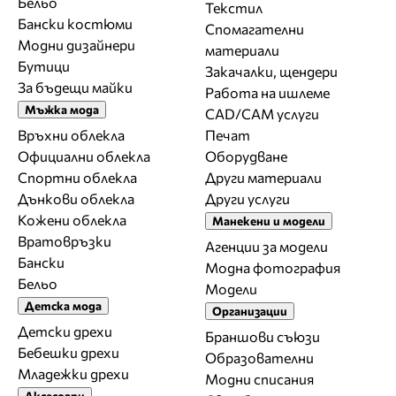
Бельо
Текстил
Бански костюми
Спомагателни
Модни дизайнери
материали
Бутици
Закачалки, щендери
За бъдещи майки
Работа на ишлеме
Мъжка мода
CAD/CAM услуги
Връхни облекла
Печат
Официални облекла
Оборудване
Спортни облекла
Други материали
Дънкови облекла
Други услуги
Кожени облекла
Манекени и модели
Вратовръзки
Агенции за модели
Бански
Модна фотография
Бельо
Модели
Детска мода
Организации
Детски дрехи
Браншови съюзи
Бебешки дрехи
Образователни
Младежки дрехи
Модни списания
Аксесоари