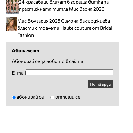
24 красавици влизат в гореща битка за
престижната титла Мис Варна 2026
Мис България 2025 Симона Бакърджиева
блести с тоалети Haute couture от Bridal
Fashion
Абонамент
Абонирай се за новото в сайта
E-mail
Потвърди
абонирай се
отпиши се