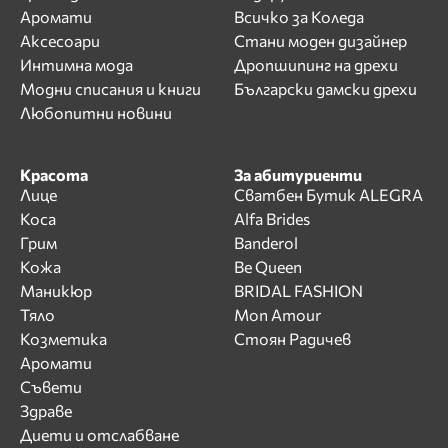
Аромати
Всичко за Коледа
Аксесоари
Стани моден дизайнер
Интимна мода
Дропшипинг на дрехи
Модни списания и книги
Български дамски дрехи
Любопитни новини
Красота
За абитуриенти
Лице
Сватбен Бутик ALEGRA
Коса
Alfa Brides
Грим
Banderol
Кожа
Be Queen
Маникюр
BRIDAL FASHION
Тяло
Mon Amour
Козметика
Стоян Радичев
Аромати
Съвети
Здраве
Диети и отслабване